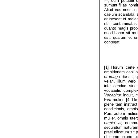
—, cum potuerit 
sumunt filias homin
Aliud eas nescio 
caelum scandala ia
erubescat et malam
etsi contaminatas 
quanto magis propt
quod honor sit mul
est, quarum et or
contegat.
[1] Horum certe o
ambitionem capillor
et imago dei
sit, 
velari, illum vero
intelligendam sine
vocabulis complex
Vocabitur,
inquit,
m
Eva mulier. [4] De
plene tam instruct
condicionis, omnis
Pars autem mulieri
mulier, omnis uter
omnis vir,
commun
secundum naturam, 
praeiudicatum sit 
et communione legi