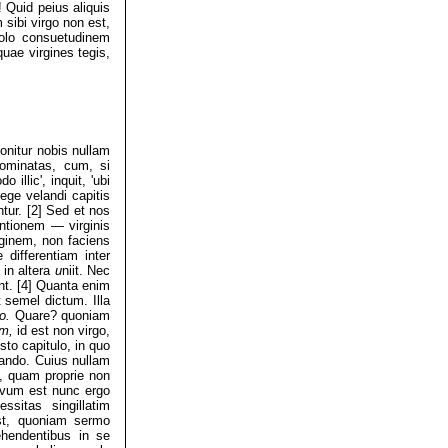
 Quid peius aliquis
 sibi virgo non est,
volo consuetudinem
uae virgines tegis,
onitur nobis nullam
nominatas, cum, si
illic', inquit, 'ubi
lege velandi capitis
tur. [2] Sed et nos
ntionem — virginis
rginem, non faciens
differentiam inter
 in altera
u
niit. Nec
unt. [4] Quanta enim
t semel dictum. Illa
go.
Quare? quoniam
em,
id est non virgo,
isto capitulo, in quo
lando. Cuius nullam
t, quam proprie non
ovum est nunc ergo
ssitas singillatim
est, quoniam sermo
ehendentibus in se