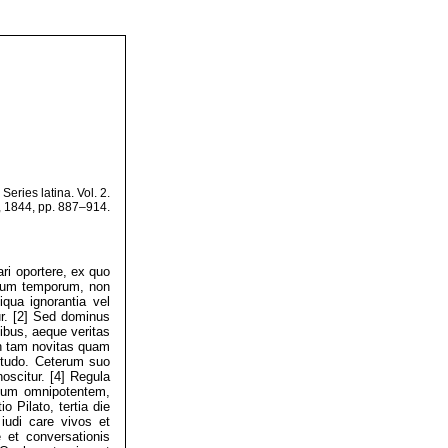
eries latina. Vol. 2.
, 1844, pp. 887–914.
ri oportere, ex quo
atium temporum, non
qua ignorantia vel
ur. [2] Sed dominus
ibus, aeque veritas
on tam novitas quam
etudo. Ceterum suo
oscitur. [4] Regula
 deum omnipotentem,
 Pilato, tertia die
iudi care vivos et
 et conversationis