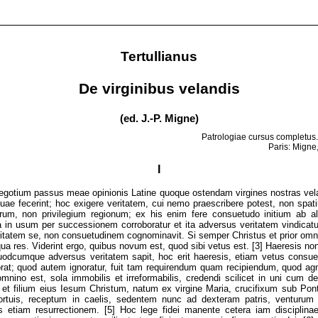
Tertullianus
De virginibus velandis
(ed. J.-P. Migne)
Patrologiae cursus completus. S
Paris: Migne
I
egotium passus meae opinionis Latine quoque ostendam virgines nostras vela
suae fecerint; hoc exigere veritatem, cui nemo praescribere potest, non sp
arum, non privilegium regionum; ex his enim fere consuetudo initium ab ali
ita in usum per successionem corroboratur et ita adversus veritatem vindicat
ritatem se, non consuetudinem cognominavit. Si semper Christus et prior omn
qua res. Viderint ergo, quibus novum est, quod sibi vetus est. [3] Haeresis n
 Quodcumque adversus veritatem sapit, hoc erit haeresis, etiam vetus consu
norat; quod autem ignoratur, fuit tam requirendum quam recipiendum, quod agn
mnino est, sola immobilis et irreformabilis, credendi scilicet in uni cum
et filium eius Iesum Christum, natum ex virgine Maria, crucifixum sub Pontio
rtuis, receptum in caelis, sedentem nunc ad dexteram patris, venturum 
s etiam resurrectionem. [5] Hoc lege fidei manente cetera iam disciplinae