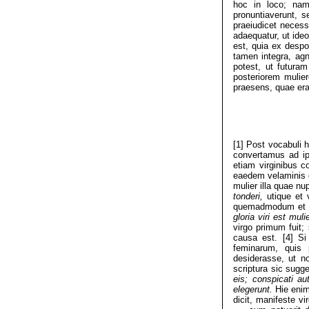
hoc in loco; na
pronuntiaverunt, 
praeiudicet necess
adaequatur, ut ideo
est, quia ex despo
tamen integra, agn
potest, ut futura
posteriorem mulie
praesens, quae erat
[1] Post vocabuli 
convertamus ad ip
etiam virginibus 
eaedem velaminis c
mulier illa quae nu
tonderi,
utique et 
quemadmodum et pu
gloria viri est muli
virgo primum fuit;
causa est. [4] S
feminarum, quis 
desiderasse, ut n
scriptura sic sugge
eis; conspicati a
elegerunt.
Hie enim
dicit, manifeste 