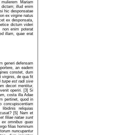
 mulierem Mariam
dictam; illud enim
 si hic desponsatae
on ex virgine natus
icet ex desponsata,
etice dictum videri
; non enim poterat
d illam, quae erat
rum generi defensam
oportere, an eadem
gines constet, dum
 virginis, de qua fit
i turpe est radi sive
um decori mentitur,
it operiri. [3] Si
rum, costa illa Adae
m pertinet, quod in
ob concupiscentiam
bidinis reliquias
xcusat? [5] Nam et
 et
filiae natae sunt
is ex omnibus quas
ergo filias hominum
itorum nuncupantur