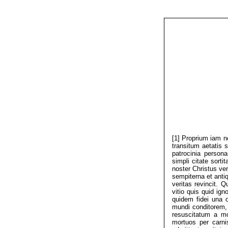
[1] Proprium iam n
transitum aetatis 
patrocinia person
simpli citate sort
noster Christus ve
sempiterna et anti
veritas revincit.
vitio quis quid ig
quidem fidei una o
mundi conditorem, 
resuscitatum a mo
mortuos per carni