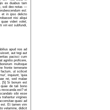
magis ex duabus tam
it, soli deo notas —
 erubescendum est:
et in ipso delicto
basset nisi aliqui
 quae videri volet;
 viri est subfundi,
abilius apud nos ad
isset, aut tegi aut
veritas pacisci cum
 agnitio proficere,
s bonorum multoque
e fronte temerarie
factum, ut scilicet
ur', inquiunt, 'quia
onae rei, sed malae
. [5] Si bonum est
 quae de tali bono
ia revocanda est? et
scandalo sibi esse
a trahantur virgines
ccersitae quasi ad
o est. Et tamen vim
to velamine, didicit