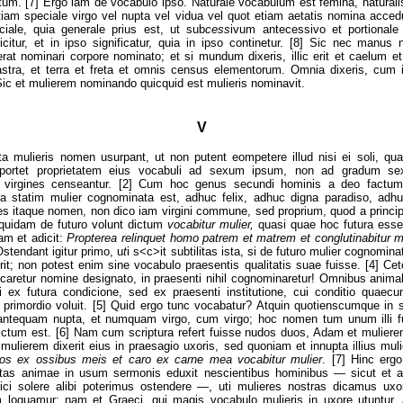
ctum. [7] Ergo iam de vocabulo ipso. Naturale vocabulum est femina, naturali
etiam speciale virgo vel nupta vel vidua vel quot etiam aetatis nomina acce
eciale, quia generale prius est, ut sub
cess
ivum antecessivo et portionale 
subicitur, et in ipso significatur, quia in ipso continetur. [8] Sic nec manu
t nominari corpore nominato; et si mundum dixeris, illic erit et caelum et
astra, et terra et freta et omnis census elementorum. Omnia dixeris, cum 
ic et mulierem nominando quicquid est mulieris nominavit.
V
a mulieris nomen usurpant, ut non putent eompetere illud nisi ei soli, qu
oportet proprietatem eius vocabuli ad sexum ipsum, non ad gradum sex
 virgines censeantur. [2] Cum hoc genus secundi hominis a deo factum 
lla statim mulier cognominata est, adhuc felix, adhuc digna paradiso, adh
s itaque nomen, non dico iam virgini commune, sed proprium, quod a principio
 quidam de futuro volunt dictum
vocabitur mulier,
quasi quae hoc futura esse
am et adicit:
Propterea relinquet homo patrem et matrem et conglutinabitur mu
stendant igitur primo, u
t
i s<c>it subtilitas ista, si de futuro mulier cognomina
t; non potest enim sine vocabulo praesentis qualitatis suae fuisse. [4] Cet
ocaretur nomine designato, in praesenti nihil cognominaretur! Omnibus anim
i ex futura condicione, sed ex praesenti institutione, cui conditio quaecu
 primordio voluit. [5] Quid ergo tunc vocabatur? Atquin quotienscumque in s
, antequam nupta, et numquam virgo, cum virgo; hoc nomen tum unum illi fui
ictum est. [6] Nam cum scriptura refert fuisse nudos duos, Adam et muliere
 mulierem dixerit eius in praesagio uxoris, sed quoniam et innupta illius mul
os ex ossibus meis et caro ex carne mea vocabitur mulier
. [7] Hinc ergo
nitas animae in usum sermonis eduxit nescientibus hominibus — sicut et a
t dici solere alibi poterimus ostendere —, uti mulieres nostras dicamus u
 loquamur; nam et Graeci, qui magis vocabulo mulieris in uxore utuntur, a