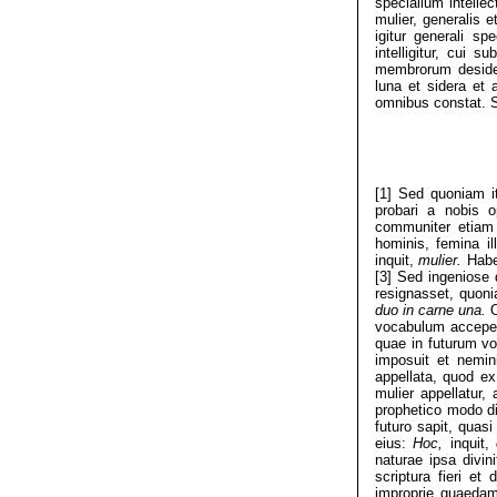
specialium intelle
mulier, generalis 
igitur generali sp
intelligitur, cui 
membrorum desidera
luna et sidera et 
omnibus constat. S
[1] Sed quoniam it
probari a nobis 
communiter etiam
hominis, femina i
inquit,
mulier.
Habe
[3] Sed ingeniose
resignasset, quoni
duo in carne una.
O
vocabulum acceperi
quae in futurum v
imposuit et nemin
appellata, quod ex
mulier appellatur
prophetico modo d
futuro sapit, quasi
eius:
Hoc,
inquit,
naturae ipsa divi
scriptura fieri e
improprie quaedam