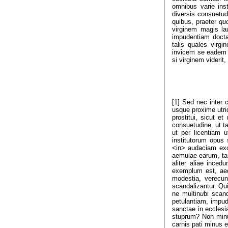
omnibus varie inst
diversis consuetudi
quibus, praeter
qu
virginem magis la
impudentiam docta
talis quales virgi
invicem se eadem o
si virginem viderit,
[1] Sed nec inter 
usque proxime utri
prostitui, sicut e
consuetudine, ut t
ut per licentiam 
institutorum opus
<in> audaciam exci
aemulae earum, tant
aliter aliae inced
exemplum est, aed
modestia, verecun
scandalizantur. Qu
ne multin
u
bi scan
petulantiam, impude
sanctae in eccles
stuprum? Non minus
carnis pati minus e