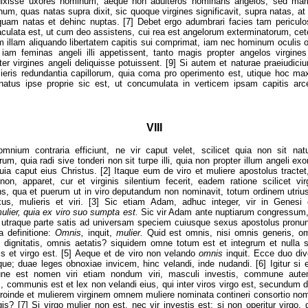
dixisse uxores hominum; aeque non adulteros nominans angelos, sed mari
um, quas natas supra dixit, sic quoque virgines significavit, supra natas, at
quam natas et dehinc nuptas. [7] Debet ergo adumbrari facies tam pericul
culata est, ut cum deo assistens, cui rea est angelorum exterminatorum, cet
 illam aliquando libertatem capitis sui comprimat, iam nec hominum oculis 
iam feminas angeli illi appetissent, tanto magis propter angelos virgines
er virgines angeli deliquisse potuissent. [9] Si autem et naturae praeiudiciu
ieris redundantia capillorum, quia coma pro operimento est, utique hoc max
natus ipse proprie sic est, ut concumulata in verticem ipsam capitis ar
VIII
mnium contraria efficiunt, ne vir caput velet, scilicet quia non sit natu
um, quia radi sive tonderi non sit turpe illi, quia non propter illum angeli exo
quia caput eius Christus. [2] Itaque eum de viro et muliere apostolus tractet
 non, apparet, cur et virginis silentium fecerit, eadem ratione scilicet v
ns, qua et puerum ut in viro deputandum non nominavit, totum ordinem utriu
us, mulieris et viri. [3] Sic etiam Adam, adhuc integer, vir in Genesi
ulier, quia ex viro suo sumpta est.
Sic vir Adam ante nuptiarum congressu
 utraque parte satis ad universam speciem cuiusque sexus apostolus pronunti
a definitione:
Omnis,
inquit,
mulier.
Quid est omnis, nisi omnis generis, om
 dignitatis, omnis aetatis? siquidem omne totum est et integrum et nulla 
s et virgo est. [5] Aeque et de viro non velando
omnis
inquit. Ecce duo div
que; duae leges obnoxiae invicem, hinc velandi, inde nudandi. [6] Igitur si 
e est nomen viri etiam nondum viri, masculi investis, commune aut
communis est et lex non velandi eius, qui inter viros virgo est, secundum d
proinde et mulierem virginem omnem muliere nominata contineri consortio nomi
s? [7] Si virgo mulier non est, nec vir investis est; si non operitur virgo, q