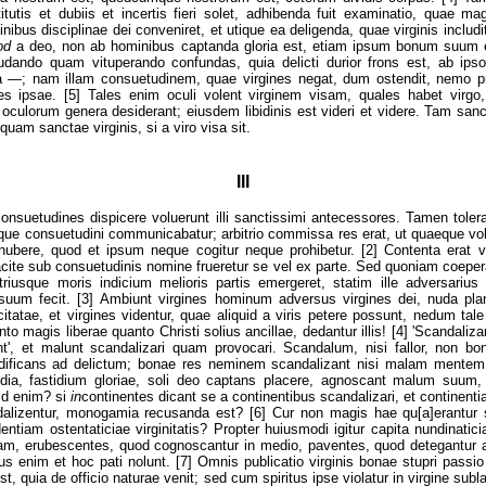
itutis et dubiis et incertis fieri solet, adhibenda fuit examinatio, quae 
nibus disciplinae dei conveniret, et utique ea deligenda, quae virginis includ
od
a deo, non ab hominibus captanda gloria est, etiam ipsum bonum suum
udando quam vituperando confundas, quia delicti durior frons est, ab ipso 
 —; nam illam consuetudinem, quae virgines negat, dum ostendit, nemo pro
nes ipsae. [5] Tales enim oculi volent virginem visam, quales habet virgo,
culorum genera desiderant; eiusdem libidinis est videri et videre. Tam sancti
 quam sanctae virginis, si a viro visa sit.
III
consuetudines dispicere voluerunt illi sanctissimi antecessores. Tamen toler
que consuetudini communicabatur; arbitrio commissa res erat, ut quaeque volu
t nubere, quod et ipsum neque cogitur neque prohibetur. [2] Contenta erat 
acite sub consuetudinis nomine frueretur se vel ex parte. Sed quoniam coeperat
utriusque moris indicium melioris partis emergeret, statim ille adversariu
 suum fecit. [3] Ambiunt virgines hominum adversus virgines dei, nuda plan
tatae, et virgines videntur, quae aliquid a viris petere possunt, nedum tale 
o magis liberae quanto Christi solius ancillae, dedantur illis! [4] 'Scandalizam
unt', et malunt scandalizari quam provocari. Scandalum, nisi fallor, non b
ificans ad delictum; bonae res neminem scandalizant nisi malam mentem
dia, fastidium gloriae, soli deo captans placere, agnoscant malum suum,
id enim? si
in
continentes dicant se a continentibus scandalizari, et continent
dalizentur, monogamia recusanda est? [6] Cur non magis hae qu[a]erantur 
ntiam ostentaticiae virginitatis? Propter huiusmodi igitur capita nundinatici
iam, erubescentes, quod cognoscantur in medio, paventes, quod detegantur a
 enim et hoc pati nolunt. [7] Omnis publicatio virginis bonae stupri passi
st, quia de officio naturae venit; sed cum spiritus ipse violatur in virgine subla