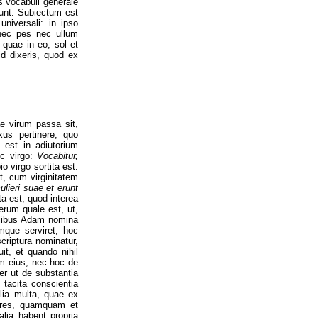
s vocabuli generale
dunt. Subiectum est
universali: in ipso
s nec pes nec ullum
 quae in eo, sol et
id dixeris, quod ex
ae virum passa sit,
us pertinere, quo
est in adiutorium
uc virgo:
Vocabitur,
 virgo sortita est.
t, cum virginitatem
lieri suae et erunt
ta est, quod interea
erum quale est, ut,
alibus Adam nomina
mque serviret, hoc
criptura nominatur,
t, et quando nihil
m eius, nec hoc de
ier ut de substantia
 tacita conscientia
lia multa, quae ex
xores, quamquam et
lia habent propria