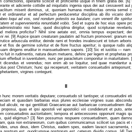
 correctionis, operante scilicet et proficiente usque in finem gratia dei. [6
ante et adiciente cottidie ad iniquitatis ingenia opus dei aut cessaverit aut p
aclitum miserit dominus, ut, quoniam humana mediocritas omnia semel c
ur et ordinaretur et ad perfectum perduceretur disciplina ab illo vicario domi
eo loqui ad vos, sed nondum potestis ea baiulare; cum venerit ille spiritus
atem et supervenientia renuntiabit vobis.
Sed et supra de hoc eius opere pro
 administratio nisi haec, quod disciplina dirigitur, quod scripturae revelantu
ad meliora proficitur? Nihil sine aetate est, omnia tempus expectant; de
ni rei.
[9] Aspice ipsam creaturam paulatim ad fructum promoveri: granum es
 frutice arbuscula enititur, deinde rami et frondes invalescunt et totum arbor
 et flos de germine solvitur et de flore fructus aperitur; is quoque rudis al
uam dirigens eruditur in mansuetudinem saporis. [10] Sic et iustitia — nam 
mo fuit in rudimentis, natura deum metuens, dehinc per legem et prophetas pro
ium efferbuit in iuventutem, nunc per paracletum componitur in maturitatem. [1
et dicendus et verendus; non enim ab se loquitur, sed quae mandantur a 
olus post Christum; hunc qui receperunt, veritatem consuetudini anteponunt;
phetantem, virgines contegunt.
II
im hunc morem veritatis deputare; consuetudo sit tantisper, ut consuetudini 
ciam et quasdam barbarias eius plures ecclesiae virgines suas abscondu
stud alicubi, ne qui gentilitati Graecanicae aut barbaricae consuetudinem illa
proposui, quas et ipsi apostoli vel apostolici viri condiderunt et puto, a
ndem consuetudinis auctoritatem; tempora et antecessores opponunt magis q
s, quid eligimus? [3] Non possumus respuere consuetudinem, quam damn
am, quia non extraneorum, cum quibus communicamus scilicet ius pacis et n
s fides, unus deus, idem Christus, eadem spes, eadem lavacri sacramenta, 
ta nostrum est, quodcumque nostrorum est, ceterum dividis corpus. [4] Tam