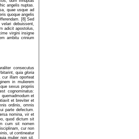
tos, dum innuptas
 hic angelis nuptas.
osa, quae usque ad
eris quoque angelis
offerendam. [8] Sed
 velari debuissent,
m adicit apostolus,
ime virgini insigne
cem ambitu crinium
raliter consecutus
rbitarint, quia
gloria
, cur illam oporteat
irginem in mulierem
sque sexus propriis
 est cognominatus:
m, quemadmodum et
avit et breviter et
nis ordinis, omnis
sui parte defectum.
ersa nomina, vir et
eo, quod dictum sit
em cum sit nomen
isciplinam, cur non
nis, ut contineatur
uia mulier non sit,