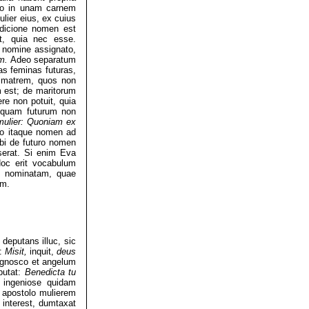
uo in unam carnem
lier eius, ex cuius
ndicione nomen est
t, quia nec esse.
t nomine assignato,
em.
Adeo separatum
as feminas futuras,
t matrem, quos non
 est; de maritorum
re non potuit, quia
d quam futurum non
mulier: Quoniam ex
mo itaque nomen ad
ubi de futuro nomen
sserat. Si enim Eva
Hoc erit vocabulum
nc nominatam, quae
em.
deputans illuc, sic
s:
Misit,
inquit,
deus
 Agnosco et angelum
putat:
Benedicta tu
 ingeniose quidam
 apostolo mulierem
interest, dumtaxat