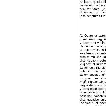
amittere, quod tue
persecutor fecisset
alia est facta. [
defendas; nam iam 
ipsa scripturas tu
[1] Quatenus autem
mentionem virginu
voluisset et virgin
de nuptiis tractat,
ut non nominatas i
eandem argumentat
dico et mulieris, 
distinctionem ost
virginem et muliere
tamen quia illic di
alibi dicta non val
autem causa virgin
innupta,
id est vir
cogitat quomodo pl
neque de nuptiis n
volens esse discep
nominando a mulie
principali vocabu
distinguendae uni
laciniosus et one