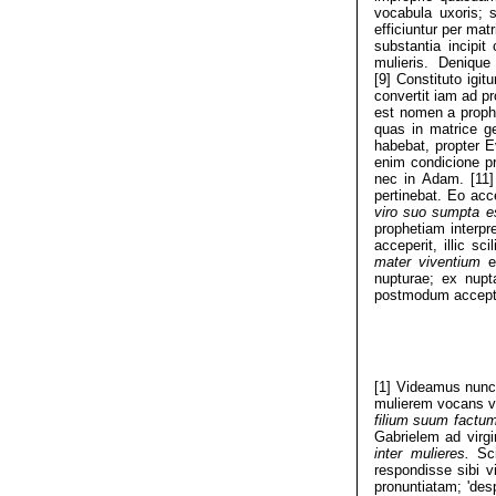
vocabula uxoris;
efficiuntur per ma
substantia incipi
mulieris. Deniqu
[9] Constituto igi
convertit iam ad pr
est nomen a prophe
quas in matrice g
habebat, propter 
enim condicione pr
nec in Adam. [11]
pertinebat. Eo acc
viro suo sumpta 
prophetiam interpr
acceperit, illic s
mater viventium
e
nupturae; ex nupt
postmodum acceptu
[1] Videamus nunc,
mulierem vocans 
filium
suum factum
Gabrielem ad virgi
inter mulieres.
Sc
respondisse sibi 
pronuntiatam; 'de