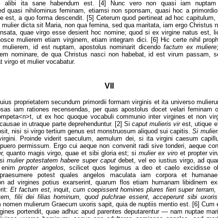
m alibi ita sane habendum est. [4] Nunc vero non quasi iam nuptam
sed quasi nihilominus feminam, etiamsi non sponsam, quasi hoc a primordio 
e est, a quo forma descendit. [5] Ceterum quod pertineat ad hoc capitulum,
 mulier dicta sit Maria, non qu
a
femina, sed qua maritata, iam ergo Christus n
nsata, quae virgo esse desierit hoc nomine; quod si ex virgine natus est, l
osce mulierem etiam virginem, etiam integram dici. [6] Hic certe nihil proph
m mulierem, id est nuptam, apostolus nominarit dicendo
factum ex muliere
rem nominare, de qua Christus nasci non habebat, id est virum passam, se
 virgo et mulier vocabatur.
VII
huius proprietatem secundum primordii formam virginis et ita universo mulie
sas iam rationes recensendas, per quas apostolus docet velari feminam 
competa<n>t, ut ex hoc quoque vocabuli communio inter virgines et non vir
ausae in utraque parte deprehenduntur. [2] Si
caput mulieris vir
est, utique et
psit, nisi si virgo tertium genus est monstruosum aliquod sui capitis.
Si mulier
virgini. Proinde viderit saeculum, aemulum dei, si ita virgini caesum capill
ero permissum. Ergo cui aeque non convenit radi sive tonderi, aeque conven
er,
quanto magis virgo, quae et sibi gloria est; si
mulier ex viro
et propter vi
 si
mulier potestatem habere super caput
debet, vel eo iustius virgo, ad qua
i enim
propter angelos,
scilicet quos legimus a deo et caelo excidisse 
praesumere potest quales angelos maculata iam corpora et humanae li
on ad virgines potius exarserint, quarum flos etiam humanam libidinem e
rit:
Et factum est,
inquit,
cum coepissent homines plures fieri super terram,
utem, filii dei filias hominum, quod pulchrae essent, acceperunt sibi uxor
 nomen mulierum Graecum uxoris sapit, quia de nuptiis mentio est. [6] Cum 
virgines portendit, quae adhuc apud parentes deputarentur — nam nuptae mar