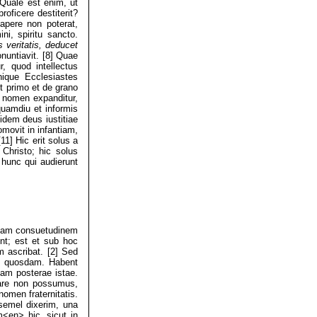
] Quale est enim, ut
roficere destiterit?
apere non poterat,
ni, spiritu sancto.
 veritatis, deducet
nuntiavit. [8] Quae
r, quod intellectus
nique Ecclesiastes
t primo et de grano
is nomen expanditur,
iquamdiu et informis
idem deus iustitiae
movit in infantiam,
1] Hic erit solus a
Christo; hic solus
 hunc qui audierunt
etiam consuetudinem
nt; est et sub hoc
m ascribat. [2] Sed
nte quosdam. Habent
uam posterae istae.
are non possumus,
omen fraternitatis.
semel dixerim, una
<en> hic, sicut in