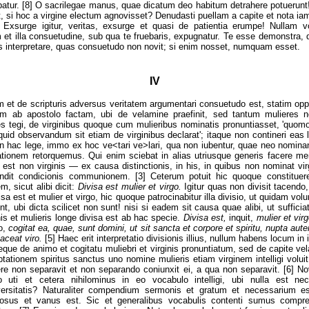
batur. [8] O sacrilegae manus, quae dicatum deo habitum detrahere potuerunt!
, si hoc a virgine electum agnovisset? Denudasti puellam a capite et nota iam
9] Exsurge igitur, veritas, exsurge et quasi de patientia erumpe! Nullam 
et illa consuetudine, sub qua te fruebaris, expugnatur. Te esse demonstra, q
as interpretare, quas consuetudo non novit; si enim nosset, numquam esset.
IV
 et de scripturis adversus veritatem argumentari consuetudo est, statim opp
m ab apostolo factam, ubi de velamine praefinit, sed tantum mulieres 
es tegi, de virginibus quoque cum mulieribus nominatis pronuntiasset, 'quomodo 
 quid observandum sit etiam de virginibus declarat'; itaque non contineri eas 
n hac lege, immo ex hoc ve<tari ve>lari, qua non iubentur, quae neo nominan
ionem retorquemus. Qui enim sciebat in alias utriusque generis facere me
id est non virginis — ex causa distinctionis, in his, in quibus non nominat vi
endit condicionis communionem. [3] Ceterum potuit hic quoque constituere 
m, sicut alibi dicit:
Divisa est mulier et virgo.
Igitur quas non divisit tacendo,
visa est et mulier et virgo, hic quoque patrocinabitur illa divisio, ut quidam vol
ent, ubi dicta scilicet non sunt! nisi si eadem sit causa quae alibi, ut sufficia
is et mulieris longe divisa est ab hac specie.
Divisa est,
inquit,
mulier et vir
go,
cogitat ea, quae, sunt domini, ut
sit sancta et corpore et spiritu, nupta aut
aceat viro.
[5] Haec erit interpretatio divisionis illius, nullum habens locum in 
eque de animo et cogitatu muliebri et virginis pronuntiatum, sed de capite ve
tationem spiritus sanctus uno nomine mulieris etiam virginem intelligi volui
re non separavit et non separando coniunxit ei, a qua non separavit. [6] N
lo uti et cetera nihilominus in eo vocabulo intelligi, ubi nulla est nece
versitatis? Naturaliter compendium sermonis et gratum et necessarium 
rosus et vanus est. Sic et generalibus vocabulis contenti sumus compr