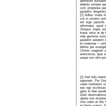
admittunt novitatem
diabolo semper oper
cum propterea par
paulatim dirigeret
[7]
Adhuc multa hab
vos in omnem verit
est ergo paracliti
reformatur, quod 
Tempus,
inquit,
om
frutex oritur et de
inde germinis tumor
paulatim aetatem s
et creaturae — pri
dehinc per evangel
Christo magister 
antecessor, quia s
usque non olim pro
[1] Sed nolo inter
opponam. Per Grae
caelo institutum i
eas ego ecclesias 
igitur et illae ea
Quid observabimu
utpote non extrane
Una nobis et illi
ecclesia sumus. I