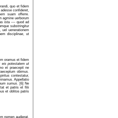
randi, quo et fidem
 adesse confideret,
onem suam offerre.
non agmine uerborum
 ista ---- quod ad
umque substringitur
t, uel uenerationem
m disciplinae, ut
eum oramus et fidem
t eis potestatem ut
mo et praecepit ne
praeceptum obimus.
iritus contestatur,
inamus. Appellatio
unum sumus
. [6] Ne
 et patris et filii
s et oblitos patris
dem nomen audierat.