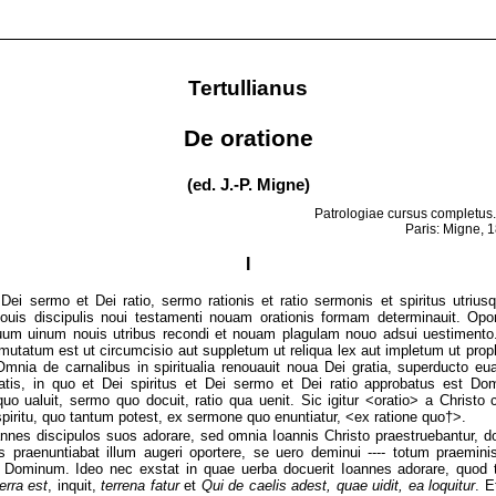
Tertullianus
De oratione
(ed. J.-P. Migne)
Patrologiae cursus completus. S
Paris: Migne, 
I
t Dei sermo et Dei ratio, sermo rationis et ratio sermonis et spiritus utrius
ouis discipulis noui testamenti nouam orationis formam determinauit. Opo
um uinum nouis utribus recondi et nouam plagulam nouo adsui uestimento
demutatum est ut circumcisio aut suppletum ut reliqua lex aut impletum ut prop
 Omnia de carnalibus in spiritualia renouauit noua Dei gratia, superducto eu
statis, in quo et Dei spiritus et Dei sermo et Dei ratio approbatus est Do
quo ualuit, sermo quo docuit, ratio qua uenit. Sic igitur <oratio> a Christo 
spiritu, quo tantum potest, ex sermone quo enuntiatur, <ex ratione quo†>.
annes discipulos suos adorare, sed omnia Ioannis Christo praestruebantur, do
s praenuntiabat illum augeri oportere, se uero deminui ---- totum praemini
ad Dominum. Ideo nec exstat in quae uerba docuerit Ioannes adorare, quod 
erra est
, inquit,
terrena fatur
et
Qui de caelis adest, quae uidit, ea loquitur
. E