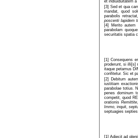
et indiuiduitatem a
[3] Sed et qua carn
mandat, quod solu
parabolis retracta
poscenti lapidem t
[4] Merito autem 
parabolam quoque 
securitatis spatia c
[1] Consequens er
proderunt, si illi
itaque petamus DI
confitetur. Sic et
[2] Debitum autem 
iustitiam exaction
parabolae totius. 
penes dominum to
competit, quod R
orationis
Remittite
Immo
, inquit,
sept
septuagies septies 
[1] Adjecit ad ple