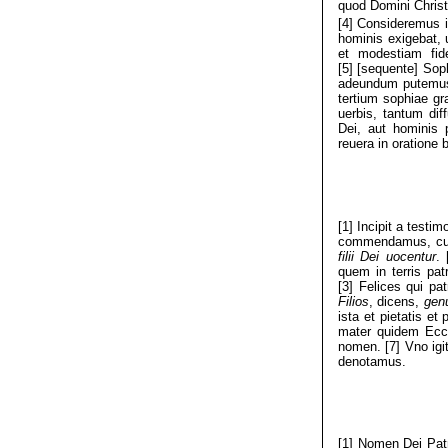
quod Domini Christ
[4] Consideremus i
hominis exigebat, 
et modestiam fide
[5] [sequente] Sop
adeundum putemus 
tertium sophiae gr
uerbis, tantum dif
Dei, aut hominis
reuera in oratione 
[1] Incipit a test
commendamus, cuiu
filii Dei uocentur
.
quem in terris pa
[3] Felices qui pa
Filios
, dicens,
genu
ista et pietatis et
mater quidem Eccle
nomen. [7] Vno igi
denotamus.
[1] Nomen Dei Patr