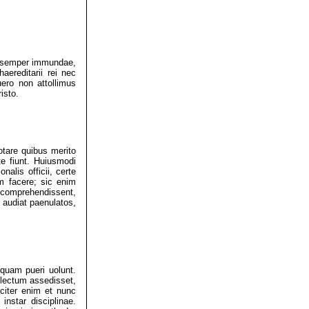
s semper immundae,
aereditarii rei nec
ero non attollimus
isto.
tare quibus merito
te fiunt. Huiusmodi
nalis officii, certe
m facere; sic enim
nt comprehendissent,
 audiat paenulatos,
quam pueri uolunt.
r lectum assedisset,
citer enim et nunc
instar disciplinae.