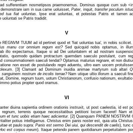
o ad sufferentiam nosmetipsos praemonemus. Dominus quoque cum sub <in>
s demonstrare iam in sua carne uoluisset,
Pater
, inquit,
transfer poculum istu
d tua fiat uoluntas
. Ipse erat uoluntas, et potestas Patris et tamen 
 uoluntati se Patris tradidit.
V
 REGNVM TUUM ad id pertinet quod et 'fiat uoluntas tua', in nobis scilice
uius manu cor omnium regum est?
Sed quicquid nobis optamus, in illum
b illo expectamus. Itaque si ad Dei uoluntatem et ad nostram suspensio
entatio, quomodo quidam protractum quemdam saeculo postulant, cum re
d consummationem saeculi tendat? Optamus maturius regnare, et non diutius
oratione non esset de postulando regni aduentu, ultro eam uocem protuliss
plexum. [3] Clamant ad Dominum inuidia animae martyrum sub altari
Q
, sanguinem nostrum de incolis terrae?
Nam utique ultio illorum a saeculi fine
iat, Domine, regnum tuum, uotum Christianorum, confusio nationum, exultatio
 immo potius propter quod oramus.
VI
nter diuina sapientia ordinem orationis instruxit, ut post caelestia, id est 
 regnum, terrenis quoque necessitatibus petitioni locum faceret! Nam e
num et tunc uobis etiam haec adicientur
. [2] Quanquam PANEM NOSTRVM
liter potius intelligamus. Christus enim panis noster est, quia uita Christus 
uitae
et paulo supra:
Panis est sermo Dei uiui, qui descendit de caelis
), tunc
Hoc est corpus meum
). Itaque petendo panem quotidianum perpetuitatem po