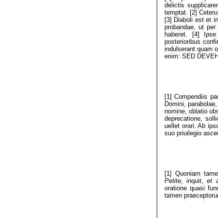
delictis supplic
temptat. [2] Ceter
[3] Diaboli est et 
probandae, ut per
haberet. [4] Ips
posterioribus conf
indulserant quam or
enim: SED DEVE
[1] Compendiis pa
Domini, parabolae,
nomine, oblatio ob
deprecatione, soll
uellet orari. Ab ips
suo priuilegio asc
[1] Quoniam tame
Petite
, inquit,
et a
oratione quasi fu
tamen praeceptoru