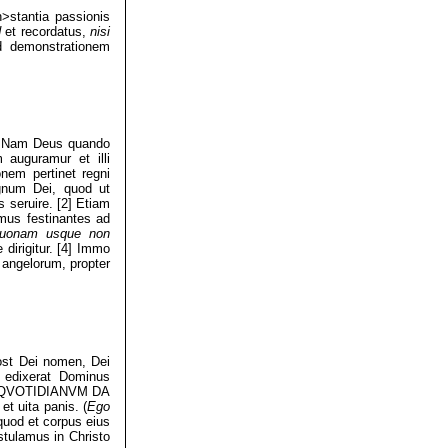
stantia passionis
d
et recordatus,
nisi
ad demonstrationem
t. Nam Deus quando
 auguramur et illi
nem pertinet regni
gnum Dei, quod ut
 seruire. [2] Etiam
emus festinantes ad
uonam usque non
 dirigitur. [4] Immo
 angelorum, propter
post Dei nomen, Dei
t edixerat Dominus
 QVOTIDIANVM DA
et uita panis. (
Ego
 quod et corpus eius
stulamus in Christo