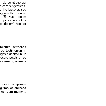
 ab eo utique qui
icere sit gestiens.
 filio iusserat, sed
ignora Deo cariora
t. [5] Hunc locum
, qui somno potius
mptationem'; hoc est
stolorum, sermones
idei testimonium in
ogesis debitorum in
docere potuit ut se
ino ferretur, animata
randi disciplinam
itima et ordinaria
iones, cum memoria