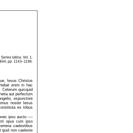
eries latina. Vol. 1.
1844, pp. 1143–1196.
que, Iesus Christus
rtebat enim in hac
. Ceterum quicquid
hetia aut perfectum
angelio, expunctore
minus noster Iesus
constituta ex tribus
nec ipso aucto ----
stri opus cum ipso
terrena caelestibus
t quid non caeleste