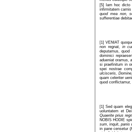
[5] Iam hoc dict
infirmitatem carni
quod mea non, se
sufferentiae debitae
[1] VENIAT quoque
non regnat,
in c
deputamus, quod a
dominici repraes
adueniat oramus, a
si praefinitum in 
spei nostrae com
ulcisceris, Domine
quam celeriter uen
quod conflictamur,
[1] Sed quam elega
uoluntatem et Dei
Quaerite prius reg
NOBIS HODIE spirita
sum
, inquit,
panis 
in pane censetur (