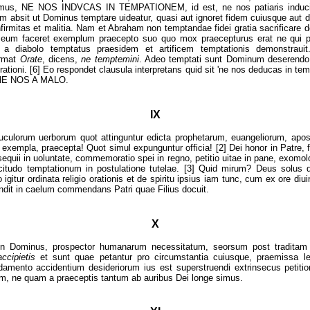
aremus, NE NOS INDVCAS IN TEMPATIONEM, id est, ne nos patiaris induci,
um absit ut Dominus temptare uideatur, quasi aut ignoret fidem cuiusque aut de
infirmitas et malitia. Nam et Abraham non temptandae fidei gratia sacrificare de
 eum faceret exemplum praecepto suo quo mox praecepturus erat ne qui p
e a diabolo temptatus praesidem et artificem temptationis demonstraui
irmat
Orate
, dicens,
ne temptemini
. Adeo temptati sunt Dominum deserendo
ationi. [6] Eo respondet clausula interpretans quid sit 'ne nos deducas in te
HE NOS A MALO.
IX
uculorum uerborum quot attinguntur edicta prophetarum, euangeliorum, apo
 exempla, praecepta! Quot simul expunguntur officia! [2] Dei honor in Patre, f
sequii in uoluntate, commemoratio spei in regno, petitio uitae in pane, exomol
icitudo temptationum in postulatione tutelae. [3] Quid mirum? Deus solus 
o igitur ordinata religio orationis et de spiritu ipsius iam tunc, cum ex ore diu
endit in caelum commendans Patri quae Filius docuit.
X
n Dominus, prospector humanarum necessitatum, seorsum post traditam o
ccipietis
et sunt quae petantur pro circumstantia cuiusque, praemissa leg
ndamento accidentium desideriorum ius est superstruendi extrinsecus petit
m, ne quam a praeceptis tantum ab auribus Dei longe simus.