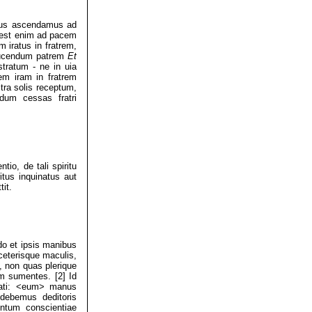
rius ascendamus ad
e est enim ad pacem
iratus in fratrem,
rducendum patrem
Et
tratum - ne in uia
em iram in fratrem
tra solis receptum,
dum cessas fratri
io, de tali spiritu
itus inquinatus aut
it.
do et ipsis manibus
 ceterisque maculis,
, non quas plerique
m sumentes. [2] Id
lati: <eum> manus
debemus deditoris
ntum conscientiae