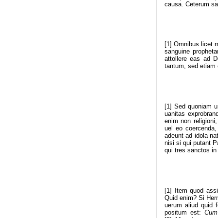
causa. Ceterum sa
[1] Omnibus licet
sanguine prophetar
attollere eas ad 
tantum, sed etiam 
[1] Sed quoniam u
uanitas exprobrand
enim non religioni,
uel eo coercenda,
adeunt ad idola nat
nisi si qui putant
qui tres sanctos in
[1] Item quod ass
Quid enim? Si Herma
uerum aliud quid 
positum est:
Cum 