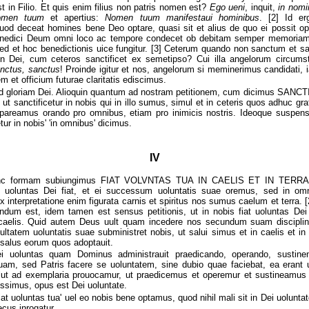
t in Filio. Et quis enim filius non patris nomen est?
Ego ueni
, inquit,
in nomi
nomen tuum
et apertius:
Nomen tuum manifestaui hominibus
. [2] Id er
od deceat homines bene Deo optare, quasi sit et alius de quo ei possit opta
enedici Deum omni loco ac tempore condecet ob debitam semper memoriam 
d et hoc benedictionis uice fungitur. [3] Ceterum quando non sanctum et sa
Dei, cum ceteros sanctificet ex semetipso? Cui illa angelorum circums
nctus, sanctus
! Proinde igitur et nos, angelorum si meminerimus candidati,
 et officium futurae claritatis ediscimus.
ad gloriam Dei. Alioquin quantum ad nostram petitionem, cum dicimus SA
t sanctificetur in nobis qui in illo sumus, simul et in ceteris quos adhuc gra
 pareamus orando pro omnibus, etiam pro inimicis nostris. Ideoque suspens
tur in nobis' 'in omnibus' dicimus.
IV
nc formam subiungimus FIAT VOLVNTAS TUA IN CAELIS ET IN TERRA, 
 uoluntas Dei fiat, et ei successum uoluntatis suae oremus, sed in omn
x interpretatione enim figurata carnis et spiritus nos sumus caelum et terra.
igendum est, idem tamen est sensus petitionis, ut in nobis fiat uoluntas Dei i
 in caelis. Quid autem Deus uult quam incedere nos secundum suam discipl
ultatem uoluntatis suae subministret nobis, ut salui simus et in caelis et in
s salus eorum quos adoptauit.
Dei uoluntas quam Dominus administrauit praedicando, operando, sustine
uam, sed Patris facere se uoluntatem, sine dubio quae faciebat, ea erant 
ut ad exemplaria prouocamur, ut praedicemus et operemur et sustineamu
ssimus, opus est Dei uoluntate.
fiat uoluntas tua' uel eo nobis bene optamus, quod nihil mali sit in Dei uoluntat
cus inrogatur.