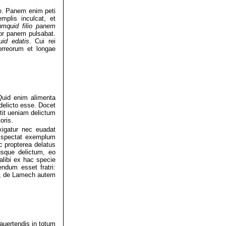
nae. Panem enim peti
mplis inculcat, et
mquid filio panem
tor panem pulsabat.
uid edatis
. Cui rei
orreorum et longae
Quid enim alimenta
delicto esse. Docet
it ueniam delictum
oris.
exigatur nec euadat
im spectat exemplum
c propterea delatus
sque delictum, eo
ibi ex hac specie
endum esset fratri:
es, de Lamech autem
auertendis in totum