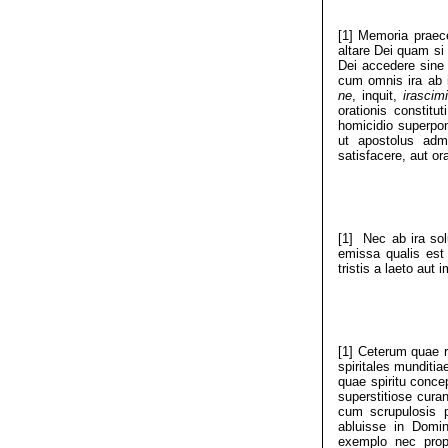
[1] Memoria praec
altare Dei quam si
Dei accedere sine
cum omnis ira ab i
ne
, inquit,
irascimi
orationis constit
homicidio superpon
ut apostolus adm
satisfacere, aut o
[1] Nec ab ira sol
emissa qualis est 
tristis a laeto au
[1] Ceterum quae r
spiritales munditia
quae spiritu conce
superstitiose cur
cum scrupulosis 
abluisse in Domi
exemplo nec prop