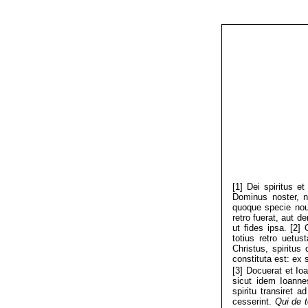
[1] Dei spiritus e
Dominus noster, n
quoque specie nou
retro fuerat, aut 
ut fides ipsa. [2]
totius retro uetu
Christus, spiritus 
constituta est: ex 
[3] Docuerat et Io
sicut idem Ioanne
spiritu transiret 
cesserint.
Qui de t