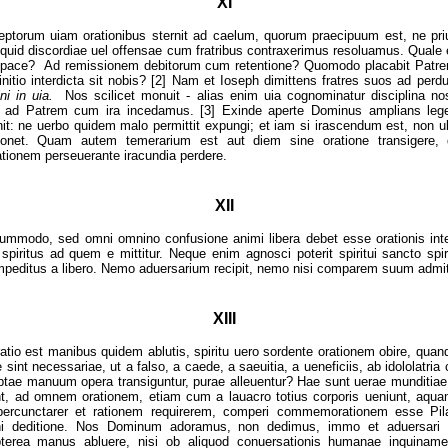
XI
eptorum uiam orationibus sternit ad caelum, quorum praecipuum est, ne p
 quid discordiae uel offensae cum fratribus contraxerimus resoluamus. Qual
 pace? Ad remissionem debitorum cum retentione? Quomodo placabit Patrem 
nitio interdicta sit nobis? [2] Nam et Ioseph dimittens fratres suos ad pe
ni in uia.
Nos scilicet monuit - alias enim uia cognominatur disciplina nos
uti ad Patrem cum ira incedamus. [3] Exinde aperte Dominus amplians leg
it: ne uerbo quidem malo permittit expungi; et iam si irascendum est, non ul
onet. Quam autem temerarium est aut diem sine oratione transigere, 
rationem perseuerante iracundia perdere.
XII
ummodo, sed omni omnino confusione animi libera debet esse orationis intent
spiritus ad quem e mittitur. Neque enim agnosci poterit spiritui sancto spir
t impeditus a libero. Nemo aduersarium recipit, nemo nisi comparem suum admitt
XIII
atio est manibus quidem ablutis, spiritu uero sordente orationem obire, quan
e sint necessariae, ut a falso, a caede, a saeuitia, a ueneficiis, ab idololatria
ptae manuum opera transiguntur, purae alleuentur? Hae sunt uerae munditiae
ant, ad omnem orationem, etiam cum a lauacro totius corporis ueniunt, aqua
percunctarer et rationem requirerem, comperi commemorationem esse Pi
ni deditione. Nos Dominum adoramus, non dedimus, immo et aduersari 
terea manus abluere, nisi ob aliquod conuersationis humanae inquiname