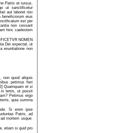
ne Patris
et rursus,
go ut sanctificetur
ri aut laboret nisi
beneficiorum eius
nctificatum est per
tantia non cessant
 iam hinc caelestem
NCTIFICETVR NOMEN
tia Dei expectat, ut
a enuntiatione non
non quod aliquis
ibus petimus fieri
 [2] Quamquam et si
n terris, ut possit
inam? Petimus ergo
 terris, quia summa
ndo. Si enim ipse
uoluntas Patris, ad
s ad mortem usque.
e, etiam si quid pro