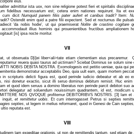
 corpore eius.
aliter admittitur ista uox, non sine religione potest fieri et spiritalis discipli
m fidelibus necessarium est; cetera enim nationes requirunt. Ita et exe
t, cum dicit
Numquid panem filiis pater aufert et canibus tradit?
Item:
Nu
radit?
Ostendit enim quid a patre filii expectent. Sed et nocturnus ille pulsa
adiecit 'da nobis hodie', ut qui praemiserat
Nolite de
crastino cogitare q
accommodauit illius hominis qui prouenientibus fructibus ampliationem h
ogitauit [is] ipsa nocte moritur.
VII
at, ut obseruata D[i]ei liber<ali>tate etiam clementiam eius precaremur. 
[s] reputamur reuera quasi taurus ad uictimam? Sciebat Dominus se solum sine 
MITTI NOBIS DEBITA NOSTRA. Exomologesis est petitio ueniae, quia qui pet
 paenitentia demonstratur acceptabilis Deo, quia uult eam, quam mortem peccat
in scripturis delicti figura est, quod perinde iudicio debeatur et ab eo 
is, nisi donetur exactio, sicut illi seruo dominus debitum remisit. Huc en
Nam et quod idem seruus a domino liberatus non perinde parcit debitori suo a
rtori delegatur ad soluendum nouissimum quadrantem, id est, modicum u
EMITTERE NOS QVOQUE profitemur DEBITORIBVS NOSTRIS. [3] Iam et al
, inquit,
et remittetur uobis
. Et cum interrogasset Petrus si septies remitt
uagies septies
, ut legem in melius reformaret, quod in Genesi de Cain septi
ultio reputata est.
VIII
nitudinem tam expeditae orationis, ut non de remittendis tantum, sed etiam de 