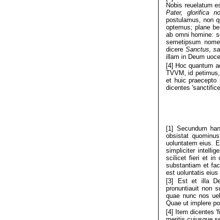
Nobis reuelatum es
Pater, glorifica 
postulamus, non qu
optemus; plane b
ab omni homine: se
semetipsum nomen 
dicere
Sanctus, sa
illam in Deum uocem
[4] Hoc quantum 
TVVM, id petimus, u
et huic praecepto
dicentes 'sanctifice
[1] Secundum ha
obsistat quominus
uoluntatem eius. E
simpliciter intell
scilicet fieri et
substantiam et fac
est uoluntatis eiu
[3] Est et illa 
pronuntiauit non s
quae nunc nos uel
Quae ut implere po
[4] Item dicentes '
meritis cuiusque se