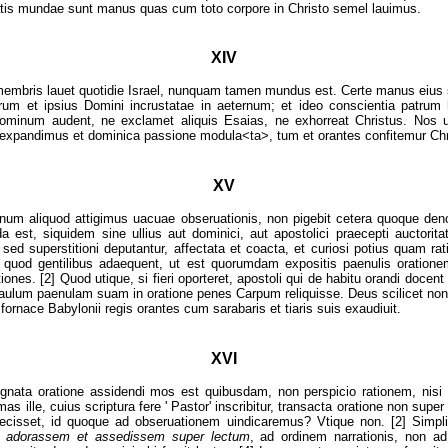
tis mundae sunt manus quas cum toto corpore in Christo semel lauimus.
XIV
 membris lauet quotidie Israel, nunquam tamen mundus est. Certe manus eiu
um et ipsius Domini incrustatae in aeternum; et ideo conscientia patrum h
Dominum audent, ne exclamet aliquis Esaias, ne exhorreat Christus. Nos u
expandimus et dominica passione modula<ta>, tum et orantes confitemur Chr
XV
num aliquod attigimus uacuae obseruationis, non pigebit cetera quoque deno
a est, siquidem sine ullius aut dominici, aut apostolici praecepti auctorita
 sed superstitioni deputantur, affectata et coacta, et curiosi potius quam ratio
 quod gentilibus adaequent, ut est quorumdam expositis paenulis oratione
iones. [2] Quod utique, si fieri oporteret, apostoli qui de habitu orandi doce
 Paulum paenulam suam in oratione penes Carpum reliquisse. Deus scilicet non
 fornace Babylonii regis orantes cum sarabaris et tiaris suis exaudiuit.
XVI
ignata oratione assidendi mos est quibusdam, non perspicio rationem, nisi 
s ille, cuius scriptura fere ' Pastor' inscribitur, transacta oratione non supe
fecisset, id quoque ad obseruationem uindicaremus? Vtique non. [2] Simpli
adorassem et assedissem super lectum
, ad ordinem narrationis, non ad 