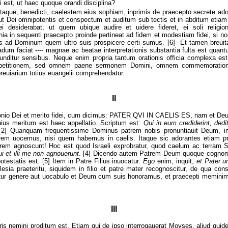
i est, ut haec quoque orandi disciplina?
taque, benedicti, caelestem eius sophiam, inprimis de praecepto secrete ado
ut Dei omnipotentis et conspectum et auditum sub tectis et in abditum etiam
i desiderabat, ut quem ubique audire et uidere fideret, ei soli religi
hia in sequenti praecepto proinde pertineat ad fidem et modestiam fidei, si 
ad Dominum quem ultro suis prospicere certi sumus. [6] Et tamen breuitas
adum faciat ---- magnae ac beatae interpretationis substantia fulta est quant
funditur sensibus. Neque enim propria tantum orationis officia complexa es
 petitionem, sed omnem paene sermonem Domini, omnem commemoratione
breuiarium totius euangelii comprehendatur.
II
imonio Dei et merito fidei, cum dicimus: PATER QVI IN CAELIS ES, nam et D
s meritum est haec appellatio. Scriptum est:
Qui in eum crediderint, dedi
 [2] Quanquam frequentissime Dominus patrem nobis pronuntiauit Deum, i
trem uocemus, nisi quem habemus in caelis. Itaque sic adorantes etiam 
trem agnoscunt! Hoc est quod Israeli exprobratur, quod caelum ac terram Sp
i et illi me non agnouerunt
. [4] Dicendo autem Patrem Deum quoque cognom
 potestatis est. [5] Item in Patre Filius inuocatur.
Ego
enim, inquit,
et Pater 
sia praeteritu, siquidem in filio et patre mater recognoscitur, de qua constat
tur genere aut uocabulo et Deum cum suis honoramus, et praecepti meminimu
III
is nemini proditum est. Etiam qui de ipso interrogauerat Moyses, aliud qui