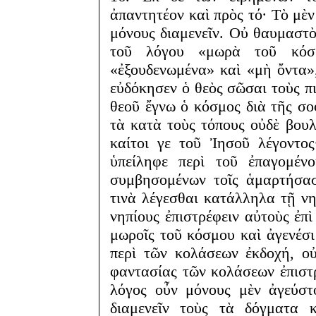
ἀπαντητέον καὶ πρὸς τό· Τὸ μὲν
μόνους διαμενεῖν. Οὐ θαυμαστὸν
τοῦ λόγου «μωρὰ τοῦ κόσμ
«ἐξουδενωμένα» καὶ «μὴ ὄντα»
εὐδόκησεν ὁ θεὸς σῶσαι τοὺς πι
θεοῦ ἔγνω ὁ κόσμος διὰ τῆς σο
τὰ κατὰ τοὺς τόπους οὐδὲ βου
καίτοι γε τοῦ Ἰησοῦ λέγοντο
ὑπείληφε περὶ τοῦ ἐπαγομέν
συμβησομένων τοῖς ἁμαρτήσασ
τινὰ λέγεσθαι κατάλληλα τῇ νη
νηπίους ἐπιστρέφειν αὐτοὺς ἐπὶ
μωροῖς τοῦ κόσμου καὶ ἀγενέσι
περὶ τῶν κολάσεων ἐκδοχή, ο
φαντασίας τῶν κολάσεων ἐπισ
λόγος οὖν μόνους μὲν ἀγεύστ
διαμενεῖν τοὺς τὰ δόγματα 