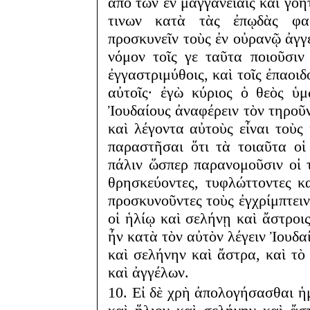
ἀπὸ τῶν ἐν μαγγανείαις καὶ γοη
τινων κατὰ τὰς ἐπῳδὰς φασ
προσκυνεῖν τοὺς ἐν οὐρανῷ ἀγγέ
νόμον τοῖς γε ταῦτα ποιοῦσιν
ἐγγαστριμύθοις, καὶ τοῖς ἐπαοι
αὐτοῖς· ἐγὼ κύριος ὁ θεὸς ὑ
Ἰουδαίους ἀναφέρειν τὸν τηροῦ
καὶ λέγοντα αὐτοὺς εἶναι τοὺς
παραστῆσαι ὅτι τὰ τοιαῦτα οἱ
πάλιν ὥσπερ παρανομοῦσιν οἱ 
θρησκεύοντες, τυφλώττοντες κ
προσκυνοῦντες τοὺς ἐγχρίμπτειν 
οἱ ἡλίῳ καὶ σελήνῃ καὶ ἄστροι
ἦν κατὰ τὸν αὐτὸν λέγειν Ἰουδα
καὶ σελήνην καὶ ἄστρα, καὶ τὸ
καὶ ἀγγέλων.
10. Εἰ δὲ χρὴ ἀπολογήσασθαι ἡ