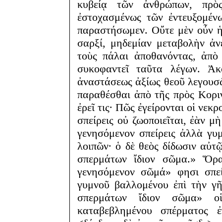
κυβείᾳ τῶν ἀνθρώπων, πρὸ
ἐστοχασμένως τῶν ἐντευξομέν
παραστήσωμεν. Οὔτε μὲν οὖν ἡ
σαρξί, μηδεμίαν μεταβολὴν ἀνε
τοὺς πάλαι ἀποθανόντας, ἀπὸ
συκοφαντεῖ ταῦτα λέγων. Ἀ
ἀναστάσεως ἀξίως θεοῦ λεγουσῶ
παραθέσθαι ἀπὸ τῆς πρὸς Κοριν
ἐρεῖ τις· Πῶς ἐγείρονται οἱ νεκ
σπείρεις οὐ ζωοποιεῖται, ἐὰν μ
γενησόμενον σπείρεις ἀλλὰ γυμ
λοιπῶν· ὁ δὲ θεὸς δίδωσιν αὐ
σπερμάτων ἴδιον σῶμα.» Ὅρα
γενησόμενον σῶμά» φησι σπεί
γυμνοῦ βαλλομένου ἐπὶ τὴν γῆ
σπερμάτων ἴδιον σῶμα» οἱ
καταβεβλημένου σπέρματος ἐγ