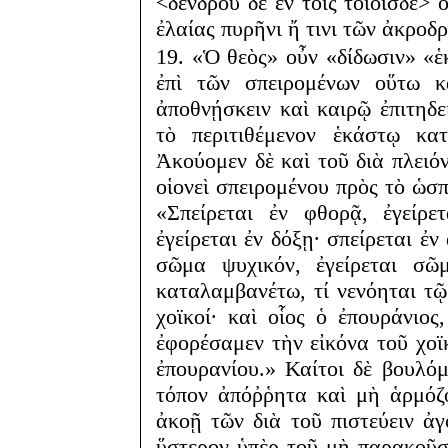
<δένδρου δὲ ἐν τοῖς τοιοῖσδε> ο
ἐλαίας πυρῆνι ἤ τινι τῶν ἀκροδ
19. «Ὁ θεὸς» οὖν «δίδωσιν» «
ἐπὶ τῶν σπειρομένων οὕτω κ
ἀποθνῄσκειν καὶ καιρῷ ἐπιτηδ
τὸ περιτιθέμενον ἑκάστῳ κ
Ἀκούομεν δὲ καὶ τοῦ διὰ πλειό
οἱονεὶ σπειρομένου πρὸς τὸ ὡσπ
«Σπείρεται ἐν φθορᾷ, ἐγείρε
ἐγείρεται ἐν δόξῃ· σπείρεται ἐν
σῶμα ψυχικόν, ἐγείρεται σῶ
καταλαμβανέτω, τί νενόηται τῷ 
χοϊκοί· καὶ οἷος ὁ ἐπουράνιος
ἐφορέσαμεν τὴν εἰκόνα τοῦ χοϊ
ἐπουρανίου.» Καίτοι δὲ βουλό
τόπον ἀπόῤῥητα καὶ μὴ ἁρμόζ
ἀκοῇ τῶν διὰ τοῦ πιστεύειν ἀ
ὕστερον ὑπὲρ τοῦ μὴ παρακοῦσ