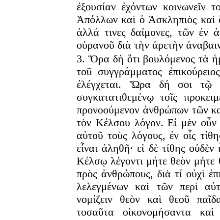
ἐξουσίαν ἐχόντων κοινωνεῖν το
Ἀπόλλων καὶ ὁ Ἀσκληπιὸς καὶ ὅσ
ἀλλά τινες δαίμονες, τῶν ἐν 
οὐρανοῦ διὰ τὴν ἀρετὴν ἀναβαι
3. Ὅρα δὴ ὅτι βουλόμενος τὰ ἡ
τοῦ συγγράμματος ἐπικούρειο
ἐλέγχεται. Ὥρα δή σοι τῷ ἐ
συγκατατιθεμένῳ τοῖς προκειμ
προνοούμενον ἀνθρώπων τῶν καθ'
τὸν Κέλσου λόγον. Εἰ μὲν οὖν 
αὐτοῦ τοὺς λόγους, ἐν οἷς τίθ
εἶναι ἀληθῆ· εἰ δὲ τίθης οὐδὲν
Κέλσῳ λέγοντι μήτε θεὸν μήτε 
πρὸς ἀνθρώπους, διὰ τί οὐχὶ ἐπ
λελεγμένων καὶ τῶν περὶ αὐ
νομίζειν θεὸν καὶ θεοῦ παῖδ
τοσαῦτα οἰκονομήσαντα καὶ