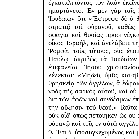
ἐγκαταλιπόντος τὸν λαὸν ἐκεῖνο
ἡμαρτάνετο. Ἐν μὲν γὰρ ταῖς
Ἰουδαίων ὅτι «Ἔστρεψε δὲ ὁ θ
στρατιᾷ τοῦ οὐρανοῦ, καθὼς 
σφάγια καὶ θυσίας προσηνέγκ
οἶκος Ἰσραήλ, καὶ ἀνελάβετε τ
Ῥομφᾶ, τοὺς τύπους, οὓς ἐπο
Παύλῳ, ἀκριβῶς τὰ Ἰουδαίων 
ἐπιφανείας Ἰησοῦ χριστιανίσ
λέλεκται· «Μηδεὶς ὑμᾶς κατα
θρησκείᾳ τῶν ἀγγέλων, ἃ ἑώρακ
νοὸς τῆς σαρκὸς αὐτοῦ, καὶ οὐ
διὰ τῶν ἁφῶν καὶ συνδέσμων ἐπ
τὴν αὔξησιν τοῦ θεοῦ.» Ταῦτα
οὐκ οἶδ' ὅπως πεποίηκεν ὡς οὐ
οὐρανῷ καὶ τοῖς ἐν αὐτῷ ἀγγέλο
9. Ἔτι δ' ὑποσυγκεχυμένος καὶ 