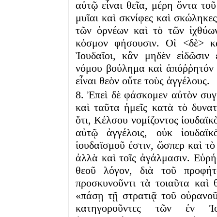
αὐτῷ εἶναι θεῖα, μέρη ὄντα το
μυῖαι καὶ σκνίφες καὶ σκώληκες
τῶν ὀρνέων καὶ τὸ τῶν ἰχθύων
κόσμον φήσουσιν. Οἱ <δὲ> κ
Ἰουδαῖοι, κἂν μηδὲν εἰδῶσιν
νόμου βούλημα καὶ ἀπόῤῥητόν 
εἶναι θεὸν οὔτε τοὺς ἀγγέλους.
8. Ἐπεὶ δὲ φάσκομεν αὐτὸν συ
καὶ ταῦτα ἡμεῖς κατὰ τὸ δυν
ὅτι, Κέλσου νομίζοντος ἰουδαϊκὸ
αὐτῷ ἀγγέλοις, οὐκ ἰουδαϊκ
ἰουδαϊσμοῦ ἐστιν, ὥσπερ καὶ τὸ
ἀλλὰ καὶ τοῖς ἀγάλμασιν. Εὑρή
θεοῦ λόγον, διὰ τοῦ προφή
προσκυνοῦντι τὰ τοιαῦτα καὶ 
«πάσῃ τῇ στρατιᾷ τοῦ οὐρανοῦ
κατηγοροῦντες τῶν ἐν Ἰο