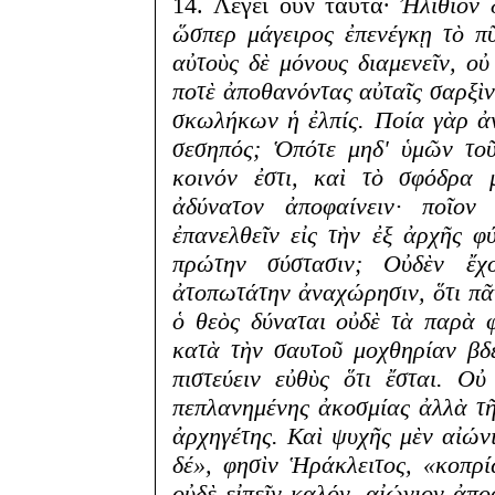
14. Λέγει οὖν ταῦτα·
Ἠλίθιον 
ὥσπερ μάγειρος ἐπενέγκῃ τὸ πῦ
αὐτοὺς δὲ μόνους διαμενεῖν, ο
ποτὲ ἀποθανόντας αὐταῖς σαρξὶν
σκωλήκων ἡ ἐλπίς. Ποία γὰρ 
σεσηπός; Ὁπότε μηδ' ὑμῶν τοῦ
κοινόν ἐστι, καὶ τὸ σφόδρα 
ἀδύνατον ἀποφαίνειν· ποῖο
ἐπανελθεῖν εἰς τὴν ἐξ ἀρχῆς φύ
πρώτην σύστασιν; Οὐδὲν ἔχο
ἀτοπωτάτην ἀναχώρησιν, ὅτι πᾶν
ὁ θεὸς δύναται οὐδὲ τὰ παρὰ φ
κατὰ τὴν σαυτοῦ μοχθηρίαν βδε
πιστεύειν εὐθὺς ὅτι ἔσται. Ο
πεπλανημένης ἀκοσμίας ἀλλὰ τῆ
ἀρχηγέτης. Καὶ ψυχῆς μὲν αἰώνι
δέ», φησὶν Ἡράκλειτος, «κοπρ
οὐδὲ εἰπεῖν καλόν, αἰώνιον ἀπ