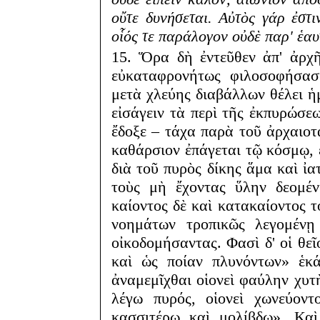
οὔτε δυνήσεται. Αὐτὸς γάρ ἐστ
οἷός τε παράλογον οὐδὲ παρ' ἑα
15. Ὅρα δὴ ἐντεῦθεν ἀπ' ἀρχ
εὐκαταφρονήτως φιλοσοφήσασ
μετὰ χλεύης διαβάλλων θέλει ἡ
εἰσάγειν τὰ περὶ τῆς ἐκπυρώσε
ἔδοξε – τάχα παρὰ τοῦ ἀρχαιοτ
καθάρσιον ἐπάγεται τῷ κόσμῳ, ε
διὰ τοῦ πυρὸς δίκης ἅμα καὶ ἰα
τοὺς μὴ ἔχοντας ὕλην δεομέν
καίοντος δὲ καὶ κατακαίοντος τ
νοημάτων τροπικῶς λεγομένῃ
οἰκοδομήσαντας. Φασὶ δ' οἱ θεῖ
καὶ ὡς ποίαν πλυνόντων» ἑκά
ἀναμεμῖχθαι οἱονεὶ φαύλην χυτ
λέγω πυρός, οἱονεὶ χωνεύοντ
κασσιτέρῳ καὶ μολίβδῳ». Καὶ