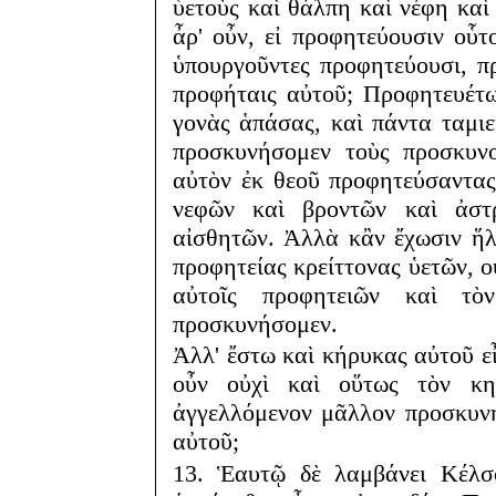
ὑετοὺς καὶ θάλπη καὶ νέφη καὶ
ἆρ' οὖν, εἰ προφητεύουσιν οὗτ
ὑπουργοῦντες προφητεύουσι, π
προφήταις αὐτοῦ; Προφητευέτ
γονὰς ἁπάσας, καὶ πάντα ταμιε
προσκυνήσομεν τοὺς προσκυν
αὐτὸν ἐκ θεοῦ προφητεύσαντας
νεφῶν καὶ βροντῶν καὶ ἀσ
αἰσθητῶν. Ἀλλὰ κἂν ἔχωσιν ἥλ
προφητείας κρείττονας ὑετῶν, ο
αὐτοῖς προφητειῶν καὶ τὸ
προσκυνήσομεν.
Ἀλλ' ἔστω καὶ κήρυκας αὐτοῦ ε
οὖν οὐχὶ καὶ οὕτως τὸν κη
ἀγγελλόμενον μᾶλλον προσκυνη
αὐτοῦ;
13. Ἑαυτῷ δὲ λαμβάνει Κέλσο