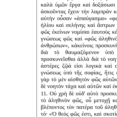
καλὰ ὑμῶν ἔργα καὶ δοξάσωσι 
ἀσκοῦντας ἔχειν τὴν λαμπρὰν κ
αὐτὴν οὖσαν «ἀπαύγασμα» «φω
ἡλίου καὶ σελήνης καὶ ἄστρων 
φῶς ἐκείνων νομίσαι ἑαυτοὺς κά
γνώσεως φῶς καὶ «φῶς ἀληθιν
ἀνθρώπων», κἀκείνοις προσκυνῆ
διὰ τὸ θαυμαζόμενον ὑπὸ
προσκυνεῖσθαι ἀλλὰ διὰ τὸ νοητ
ἀστέρες ζῷά εἰσι λογικὰ καὶ
γνώσεως ὑπὸ τῆς σοφίας, ἥτις
γὰρ τὸ μὲν αἰσθητὸν φῶς αὐτῶν
δὲ νοητὸν τάχα καὶ αὐτῶν καὶ ἐ
11. Οὐ χρὴ δὲ οὐδ' αὐτὸ προσκυ
τὸ ἀληθινὸν φῶς, οὗ μετοχῇ κα
βλέποντος τὸν πατέρα τοῦ ἀληθ
τό· «Ὁ θεὸς φῶς ἐστι, καὶ σκοτ