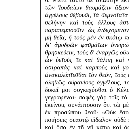
τῶν Ἰουδαίων θαυμάζειν ἄξιον
ἀγγέλους σέβουσι, τὰ σεμνότατα
σελήνην καὶ τοὺς ἄλλους ἀστ
παραπέμπουσιν· ὡς ἐνδεχόμενον 
μὴ θεῖα, ἢ τοὺς μὲν ἐν σκότῳ π
δι' ἀμυδρῶν φασμάτων ὀνειρώτ
θρησκεύειν, τοὺς δ' ἐναργῶς οὕ
ὧν ὑετούς τε καὶ θάλπη καὶ 
ἀστραπὰς καὶ καρποὺς καὶ γο
ἀνακαλύπτεσθαι τὸν θεόν, τοὺς
ἀληθῶς οὐρανίους ἀγγέλους, το
δοκεῖ μοι συγκεχύσθαι ὁ Κέλ
γεγραφέναι· σαφὲς γὰρ τοῖς τὰ
ἐκείνοις συνάπτουσιν ὅτι τῷ μ
ἐκ προσώπου θεοῦ· «Οὐκ ἔσον
ποιήσεις σεαυτῷ εἴδωλον οὐδὲ
καὶ ὅσα ἐν τῇ γῇ κάτω καὶ ὅ