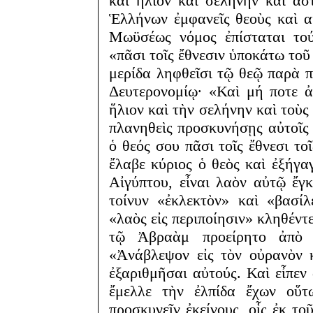
καὶ ἥλιον καὶ σελήνην καὶ ἄσ
Ἑλλήνων ἐμφανεῖς θεοὺς καὶ α
Μωϋσέως νόμος ἐπίσταται τού
«πᾶσι τοῖς ἔθνεσιν ὑποκάτω τοῦ 
μερίδα ληφθεῖσι τῷ θεῷ παρὰ π
Δευτερονομίῳ· «Καὶ μή ποτε ἀ
ἥλιον καὶ τὴν σελήνην καὶ τοὺς
πλανηθεὶς προσκυνήσῃς αὐτοῖς 
ὁ θεός σου πᾶσι τοῖς ἔθνεσι τ
ἔλαβε κύριος ὁ θεὸς καὶ ἐξήγα
Αἰγύπτου, εἶναι λαὸν αὐτῷ ἔγ
τοίνυν «ἐκλεκτὸν» καὶ «βασίλ
«λαὸς εἰς περιποίησιν» κληθέντε
τῷ Ἀβραὰμ προείρητο ἀπὸ 
«Ἀνάβλεψον εἰς τὸν οὐρανὸν 
ἐξαριθμῆσαι αὐτούς. Καὶ εἶπεν
ἔμελλε τὴν ἐλπίδα ἔχων οὕτ
προσκυνεῖν ἐκείνους, οἷς ἐκ το