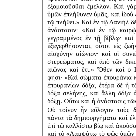
ἐξομοιοῦσθαι ἔμελλον. Καὶ γὰ
ὑμῶν ἐπλήθυνεν ὑμᾶς, καὶ ἰδού
τῷ πλήθει.» Καὶ ἐν τῷ Δανιὴλ δ
ἀνάστασιν· «Καὶ ἐν τῷ καιρ
γεγραμμένος ἐν τῇ βίβλῳ· καὶ
ἐξεγερθήσονται, οὗτοι εἰς ζωὴ
αἰσχύνην αἰώνιον· καὶ οἱ συν
στερεώματος, καὶ ἀπὸ τῶν δικ
αἰῶνας καὶ ἔτι.» Ὅθεν καὶ ὁ
φησι· «Καὶ σώματα ἐπουράνια κ
ἐπουρανίων δόξα, ἑτέρα δὲ ἡ τ
δόξα σελήνης, καὶ ἄλλη δόξα 
δόξῃ. Οὕτω καὶ ἡ ἀνάστασις τῶ
Οὐ τοίνυν ἦν εὔλογον τοὺς δ
πάντα τὰ δημιουργήματα καὶ ἐλ
ἐπὶ τῷ καλλίστῳ βίῳ καὶ ἀκούσ
καὶ τὸ «Λαμψάτω τὸ φῶς ὑμῶν 