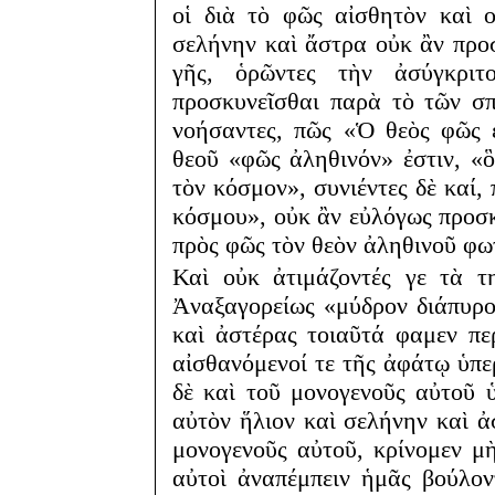
οἱ διὰ τὸ φῶς αἰσθητὸν καὶ ο
σελήνην καὶ ἄστρα οὐκ ἂν προ
γῆς, ὁρῶντες τὴν ἀσύγκριτ
προσκυνεῖσθαι παρὰ τὸ τῶν σ
νοήσαντες, πῶς «Ὁ θεὸς φῶς ἐ
θεοῦ «φῶς ἀληθινόν» ἐστιν, «ὃ
τὸν κόσμον», συνιέντες δὲ καί,
κόσμου», οὐκ ἂν εὐλόγως προσκ
πρὸς φῶς τὸν θεὸν ἀληθινοῦ φωτ
Καὶ οὐκ ἀτιμάζοντές γε τὰ τ
Ἀναξαγορείως «μύδρον διάπυρον
καὶ ἀστέρας τοιαῦτά φαμεν πε
αἰσθανόμενοί τε τῆς ἀφάτῳ ὑπε
δὲ καὶ τοῦ μονογενοῦς αὐτοῦ ὑ
αὐτὸν ἥλιον καὶ σελήνην καὶ ἀ
μονογενοῦς αὐτοῦ, κρίνομεν μὴ 
αὐτοὶ ἀναπέμπειν ἡμᾶς βούλον