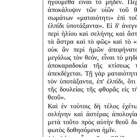
ἡγούμεθα εἶναι τὸ μηδέν. Πε
ἀποκάλυψιν τῶν υἱῶν τοῦ θ
σωμάτων «ματαιότητι» ἐπὶ τοῦ
ἐλπίδι ὑποτάξαντα». Εἰ δ' ἀνε
περὶ ἡλίου καὶ σελήνης καὶ ἄσ
τὰ ἄστρα καὶ τὸ φῶς» καὶ τὸ «
οὐκ ἂν περὶ ἡμῶν ἀπεφήνατο
μεγάλως τὸν θεόν, εἶναι τὸ μηδ
ἀποκαραδοκία τῆς κτίσεως
ἀπεκδέχεται. Τῇ γὰρ ματαιότητι
τὸν ὑποτάξαντα, ἐπ' ἐλπίδι, ὅτ
τῆς δουλείας τῆς φθορᾶς εἰς τ
θεοῦ».
Καὶ ἐν τούτοις δὴ τέλος ἐχέτ
σελήνην καὶ ἀστέρας ἀπολογία
μετὰ τοῦτο πρὸς αὐτὴν θεοῦ δι
φωτὸς δοθησόμενα ἡμῖν.