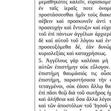
μεμαθηκότες καλεῖν, εὑρίσκομεν
ἐν ταῖς ἱεραῖς ποτε ὀνομ
προστάσσεσθαι ἡμῖν τοὺς διακ
σέβειν καὶ προσκυνεῖν ἀντὶ
προσευχὴν καὶ ἔντευξιν καὶ εὐχ
τοῦ ἐπὶ πάντων ἀγγέλων ἀρχιερ
δὲ καὶ αὐτοῦ τοῦ λόγου καὶ ἐ
προσευξόμεθα δέ, ἐὰν δυνώ
κυριολεξίας καὶ καταχρήσεως.
5. Ἀγγέλους γὰρ καλέσαι μὴ 
αὐτῶν ἐπιστήμην οὐκ εὔλογον.
ἐπιστήμη θαυμάσιός τις οὖ
ἐπιστήμη, παραστήσασα τὴν φ
τεταγμένοι, οὐκ ἐάσει ἄλλῳ θα
ἐπὶ πᾶσι θεῷ διὰ τοῦ σωτῆρος ἡ
καὶ ἀλήθεια καὶ ὅσα ἄλλα λέγο
καὶ τῶν ἀποστόλων τοῦ Ἰησοῦ γ