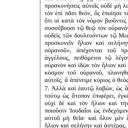
προσκυνήσεις αὐτοῖς οὐδὲ μὴ λ
τὸν ἐπὶ πᾶσι θεόν, ὃς ἐποίησε 
ὅτι οἱ κατὰ τὸν νόμον βιοῦντε
συσσέβουσι τῷ θεῷ τὸν οὐρανό
οὐδεὶς τῶν δουλευόντων τῷ Μω
προσκυνεῖν ἥλιον καὶ σελήνη
οὐρανοῦ», ἀπέχονται τοῦ π
ἀγγέλους, πειθόμενοι τῷ λέγ
οὐρανὸν καὶ ἰδὼν τὸν ἥλιον καὶ
κόσμον τοῦ οὐρανοῦ, πλανηθε
αὐτοῖς, ἃ ἀπένειμε κύριος ὁ θεό
7. Ἀλλὰ καὶ ἑαυτῷ λαβών, ὡς ἄ
τούτῳ ὡς ἄτοπον ἐπιφέρει, ἐγ
οὐχὶ δὲ καὶ τὸν ἥλιον καὶ τὴ
ποιοῦσιν Ἰουδαῖοι ὡς ἐνδεχόμεν
αὐτοῦ μὴ θεῖα· καὶ ὅλον μὲν 
ἥλιον καὶ σελήνην καὶ ἀστέρας.