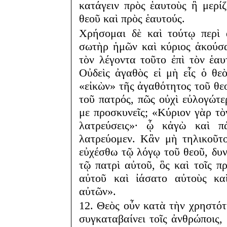
κατάγειν πρὸς ἑαυτοὺς ἢ μερί
θεοῦ καὶ πρὸς ἑαυτούς.
Χρήσομαι δὲ καὶ τούτῳ περὶ 
σωτὴρ ἡμῶν καὶ κύριος ἀκούσ
τὸν λέγοντα τοῦτο ἐπὶ τὸν ἑαυ
Οὐδεὶς ἀγαθὸς εἰ μὴ εἷς ὁ θε
«εἰκὼν» τῆς ἀγαθότητος τοῦ θε
τοῦ πατρός, πῶς οὐχὶ εὐλογώτερ
με προσκυνεῖς; «Κύριον γὰρ τ
λατρεύσεις»· ᾧ κἀγὼ καὶ π
λατρεύομεν. Κἂν μὴ τηλικοῦτο
εὐχέσθω τῷ λόγῳ τοῦ θεοῦ, δυ
τῷ πατρὶ αὐτοῦ, ὃς καὶ τοῖς π
αὐτοῦ καὶ ἰάσατο αὐτοὺς κα
αὐτῶν».
12. Θεὸς οὖν κατὰ τὴν χρηστό
συγκαταβαίνει τοῖς ἀνθρώποις,