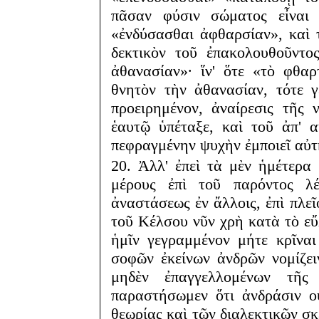
πᾶσαν φύσιν σώματος εἶναι
«ἐνδύσασθαι ἀφθαρσίαν», καὶ 
δεκτικὸν τοῦ ἐπακολουθοῦντο
ἀθανασίαν»· ἵν' ὅτε «τὸ φθα
θνητὸν τὴν ἀθανασίαν, τότε 
προειρημένον, ἀναίρεσις τῆς
ἑαυτῷ ὑπέταξε, καὶ τοῦ ἀπ' 
πεφραγμένην ψυχὴν ἐμποιεῖ αὐτ
20. Ἀλλ' ἐπεὶ τὰ μὲν ἡμέτερα
μέρους ἐπὶ τοῦ παρόντος λέ
ἀναστάσεως ἐν ἄλλοις, ἐπὶ πλεῖ
τοῦ Κέλσου νῦν χρὴ κατὰ τὸ εὔ
ἡμῖν γεγραμμένον μήτε κρῖνα
σοφῶν ἐκείνων ἀνδρῶν νομίζει
μηδὲν ἐπαγγελλομένων τῆς
παραστήσωμεν ὅτι ἀνδράσιν ο
θεωρίας καὶ τῶν διαλεκτικῶν σ