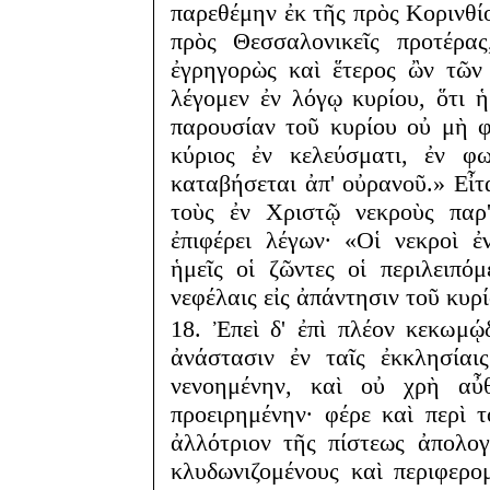
παρεθέμην ἐκ τῆς πρὸς Κορινθί
πρὸς Θεσσαλονικεῖς προτέρ
ἐγρηγορὼς καὶ ἕτερος ὢν τῶν
λέγομεν ἐν λόγῳ κυρίου, ὅτι ἡμ
παρουσίαν τοῦ κυρίου οὐ μὴ φ
κύριος ἐν κελεύσματι, ἐν φ
καταβήσεται ἀπ' οὐρανοῦ.» Εἶτ
τοὺς ἐν Χριστῷ νεκροὺς παρ
ἐπιφέρει λέγων· «Οἱ νεκροὶ 
ἡμεῖς οἱ ζῶντες οἱ περιλειπ
νεφέλαις εἰς ἀπάντησιν τοῦ κυρί
18. Ἐπεὶ δ' ἐπὶ πλέον κεκωμ
ἀνάστασιν ἐν ταῖς ἐκκλησίαι
νενοημένην, καὶ οὐ χρὴ αὖθ
προειρημένην· φέρε καὶ περὶ 
ἀλλότριον τῆς πίστεως ἀπολογ
κλυδωνιζομένους καὶ περιφερο