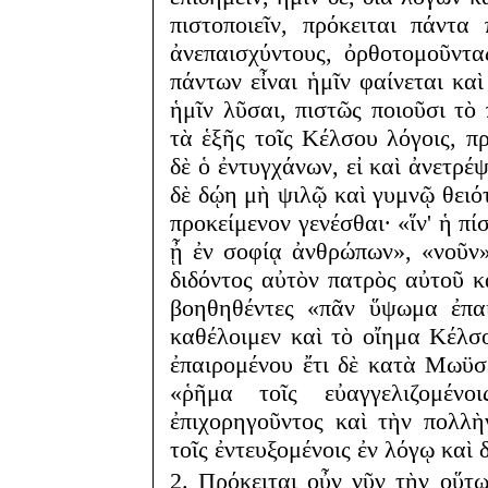
πιστοποιεῖν, πρόκειται πάντα
ἀνεπαισχύντους, ὀρθοτομοῦντα
πάντων εἶναι ἡμῖν φαίνεται κα
ἡμῖν λῦσαι, πιστῶς ποιοῦσι τὸ
τὰ ἑξῆς τοῖς Κέλσου λόγοις, π
δὲ ὁ ἐντυγχάνων, εἰ καὶ ἀνετρέ
δὲ δῴη μὴ ψιλῷ καὶ γυμνῷ θειό
προκείμενον γενέσθαι· «ἵν' ἡ π
ᾖ ἐν σοφίᾳ ἀνθρώπων», «νοῦν
διδόντος αὐτὸν πατρὸς αὐτοῦ κ
βοηθηθέντες «πᾶν ὕψωμα ἐπα
καθέλοιμεν καὶ τὸ οἴημα Κέλσ
ἐπαιρομένου ἔτι δὲ κατὰ Μωϋσ
«ῥῆμα τοῖς εὐαγγελιζομέν
ἐπιχορηγοῦντος καὶ τὴν πολλὴ
τοῖς ἐντευξομένοις ἐν λόγῳ καὶ 
2. Πρόκειται οὖν νῦν τὴν οὕτ