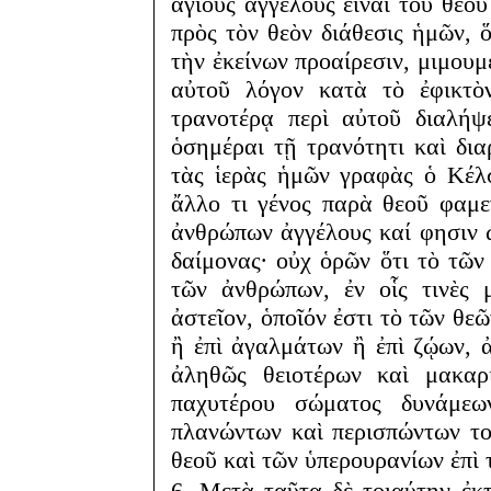
ἁγίους ἀγγέλους εἶναι τοῦ θεο
πρὸς τὸν θεὸν διάθεσις ἡμῶν, 
τὴν ἐκείνων προαίρεσιν, μιμουμ
αὐτοῦ λόγον κατὰ τὸ ἐφικτὸν
τρανοτέρᾳ περὶ αὐτοῦ διαλήψ
ὁσημέραι τῇ τρανότητι καὶ δι
τὰς ἱερὰς ἡμῶν γραφὰς ὁ Κέλ
ἄλλο τι γένος παρὰ θεοῦ φαμε
ἀνθρώπων ἀγγέλους καί φησιν ὡ
δαίμονας· οὐχ ὁρῶν ὅτι τὸ τῶν
τῶν ἀνθρώπων, ἐν οἷς τινὲς μ
ἀστεῖον, ὁποῖόν ἐστι τὸ τῶν θε
ἢ ἐπὶ ἀγαλμάτων ἢ ἐπὶ ζῴων, 
ἀληθῶς θειοτέρων καὶ μακαρ
παχυτέρου σώματος δυνάμεω
πλανώντων καὶ περισπώντων τ
θεοῦ καὶ τῶν ὑπερουρανίων ἐπὶ 
6. Μετὰ ταῦτα δὲ τοιαύτην ἐκτ