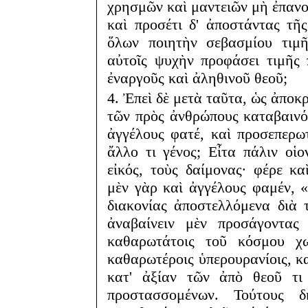
χρησμῶν καὶ μαντειῶν μὴ ἐπαν
καὶ προσέτι δ' ἀποστάντας τῆ
ὅλων ποιητὴν σεβασμίου τιμῆ
αὐτοῖς ψυχὴν προφάσει τιμῆς
ἐναργοῦς καὶ ἀληθινοῦ θεοῦ;
4. Ἐπεὶ δὲ μετὰ ταῦτα, ὡς ἀποκ
τῶν πρὸς ἀνθρώπους καταβαινόντ
ἀγγέλους φατέ, καὶ προσεπερωτ
ἄλλο τι γένος; Εἶτα πάλιν οἱο
εἰκός, τοὺς δαίμονας· φέρε 
μὲν γὰρ καὶ ἀγγέλους φαμέν, «
διακονίας ἀποστελλόμενα διὰ 
ἀναβαίνειν μὲν προσάγοντας
καθαρωτάτοις τοῦ κόσμου χω
καθαρωτέροις ὑπερουρανίοις, κα
κατ' ἀξίαν τῶν ἀπὸ θεοῦ τι 
προστασσομένων. Τούτους 