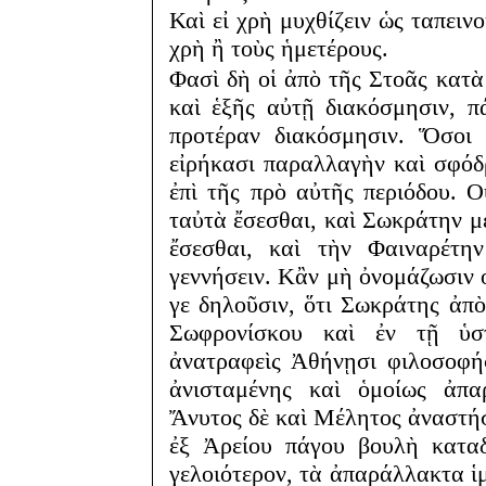
Καὶ εἰ χρὴ μυχθίζειν ὡς ταπειν
χρὴ ἢ τοὺς ἡμετέρους.
Φασὶ δὴ οἱ ἀπὸ τῆς Στοᾶς κατὰ
καὶ ἑξῆς αὐτῇ διακόσμησιν, 
προτέραν διακόσμησιν. Ὅσοι 
εἰρήκασι παραλλαγὴν καὶ σφόδρ
ἐπὶ τῆς πρὸ αὐτῆς περιόδου. Ο
ταὐτὰ ἔσεσθαι, καὶ Σωκράτην μ
ἔσεσθαι, καὶ τὴν Φαιναρέτη
γεννήσειν. Κἂν μὴ ὀνομάζωσιν 
γε δηλοῦσιν, ὅτι Σωκράτης ἀπ
Σωφρονίσκου καὶ ἐν τῇ ὑστ
ἀνατραφεὶς Ἀθήνῃσι φιλοσοφήσ
ἀνισταμένης καὶ ὁμοίως ἀπα
Ἄνυτος δὲ καὶ Μέλητος ἀναστήσ
ἐξ Ἀρείου πάγου βουλὴ καταδ
γελοιότερον, τὰ ἀπαράλλακτα ἱμ