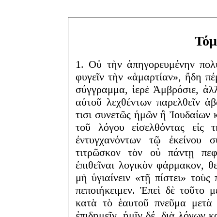
Τόμ
1. Οὐ τὴν ἀπηγορευμένην πολυ
φυγεῖν τὴν «ἁμαρτίαν», ἤδη π
σύγγραμμα, ἱερὲ Ἀμβρόσιε, ἀλλ
αὐτοῦ λεχθέντων παρελθεῖν ἀβ
τισι συνετῶς ἡμῶν ἢ Ἰουδαίων κ
τοῦ λόγου εἰσελθόντας εἰς τ
ἐντυγχανόντων τῷ ἐκείνου σ
τιτρῶσκον τὸν οὐ πάντῃ πεφ
ἐπιθεῖναι λογικὸν φάρμακον, 
μὴ ὑγιαίνειν «τῇ πίστει» τοὺς 
πεποιήκειμεν. Ἐπεὶ δὲ τοῦτο μ
κατὰ τὸ ἑαυτοῦ πνεῦμα μετὰ 
ἐπιδημεῖν, ἡμῖν δέ, διὰ λόγων