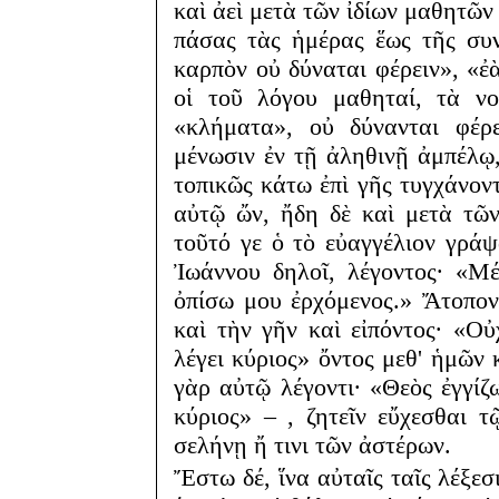
καὶ ἀεὶ μετὰ τῶν ἰδίων μαθητῶν 
πάσας τὰς ἡμέρας ἕως τῆς συν
καρπὸν οὐ δύναται φέρειν», «ἐ
οἱ τοῦ λόγου μαθηταί, τὰ ν
«κλήματα», οὐ δύνανται φέρ
μένωσιν ἐν τῇ ἀληθινῇ ἀμπέλῳ
τοπικῶς κάτω ἐπὶ γῆς τυγχάνον
αὐτῷ ὤν, ἤδη δὲ καὶ μετὰ τῶν
τοῦτό γε ὁ τὸ εὐαγγέλιον γρά
Ἰωάννου δηλοῖ, λέγοντος· «Μέ
ὀπίσω μου ἐρχόμενος.» Ἄτοπον
καὶ τὴν γῆν καὶ εἰπόντος· «Ο
λέγει κύριος» ὄντος μεθ' ἡμῶν
γὰρ αὐτῷ λέγοντι· «Θεὸς ἐγγίζω
κύριος» – , ζητεῖν εὔχεσθαι 
σελήνῃ ἤ τινι τῶν ἀστέρων.
Ἔστω δέ, ἵνα αὐταῖς ταῖς λέξε