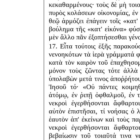
κεκαθαρμένους· τοὺς δὲ μὴ τοιο
πυρὸς κολάσεων οἰκονομίας, ἐν τ
θεῷ ἁρμόζει ἐπάγειν τοῖς «κατ'
βούλημα τῆς «κατ' εἰκόνα» φύσ
μὲν ἄλλο πᾶν ἐξοπτήσεσθαι γένο
17. Εἶτα τούτοις ἑξῆς παρακο
νενοηκότων τὰ ἱερὰ γράμματά φ
κατὰ τὸν καιρὸν τοῦ ἐπαχθησο
μόνον τοὺς ζῶντας τότε ἀλλὰ
ὑπολαβὼν μετά τινος ἀποῤῥήτο
Ἰησοῦ τό· «Οὐ πάντες κοιμη
ἀτόμῳ, ἐν ῥιπῇ ὀφθαλμοῦ, ἐν τ
νεκροὶ ἐγερθήσονται ἄφθαρτο
αὐτὸν ἐπιστῆσαι, τί νοήσας ὁ
ἑαυτὸν ἀπ' ἐκείνων καὶ τοὺς π
νεκροὶ ἐγερθήσονται ἄφθαρτο
βεβαίωσιν τοῦ τοιαῦτά τινα 