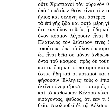
οὔτε Χριστιανοὶ τὸν οὐρανὸν 
ὑπὸ Ἰουδαίων θεὸν εἶναι τὸν 
ἥλιος καὶ σελήνη καὶ ἀστέρες 
τὰ ἐπὶ γῆς ζῷα καὶ φυτὰ μέρη γ
ὅτι, ἐὰν ὅλον τι θεὸς ᾖ, ἤδη κ
ὅλον κόσμον λέγουσιν εἶναι θ
Πλάτωνος τὸν δεύτερον τινὲς 
τοιούτους, ἐπεὶ τὸ ὅλον ὁ κόσμο
ὡς εἶναι θεῖα οὐ μόνον ἀνθρώ
ὄντα τοῦ κόσμου, πρὸς δὲ τούτ
καὶ τὰ ὄρη καὶ οἱ ποταμοὶ καὶ 
ἐστιν, ἤδη καὶ οἱ ποταμοὶ καὶ 
φήσουσιν Ἕλληνες· τοὺς δ' ἐπισ
ἐκεῖνοι ὀνομάζουσι – ποταμοῖς 
καὶ τὸ καθολικὸν Κέλσου γίνετ
εἰσάγοντας, ψεῦδος, ὅτι ἐάν τι
θεῖα. Ἀκολουθεῖ δὲ τῷ Κέλσου 