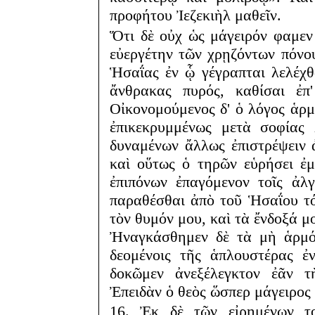
προφήτου Ἰεζεκιὴλ μαθεῖν.
Ὅτι δὲ οὐχ ὡς μάγειρόν φαμεν 
εὐεργέτην τῶν χρῃζόντων πόνο
Ἡσαΐας ἐν ᾧ γέγραπται λελέχθ
ἄνθρακας πυρός, καθίσαι ἐπ'
Οἰκονομούμενος δ' ὁ λόγος ἁρμ
ἐπικεκρυμμένως μετὰ σοφίας
δυναμένων ἄλλως ἐπιστρέψειν
καὶ οὕτως ὁ τηρῶν εὑρήσει ἐ
ἐπιπόνων ἐπαγόμενον τοῖς ἀλγ
παραθέσθαι ἀπὸ τοῦ Ἡσαΐου τό
τὸν θυμόν μου, καὶ τὰ ἔνδοξά μ
Ἠναγκάσθημεν δὲ τὰ μὴ ἁρμόζ
δεομένοις τῆς ἁπλουστέρας ἐν
δοκῶμεν ἀνεξέλεγκτον ἐᾶν τ
Ἐπειδὰν ὁ θεὸς ὥσπερ μάγειρος 
16. Ἐκ δὲ τῶν εἰρημένων το