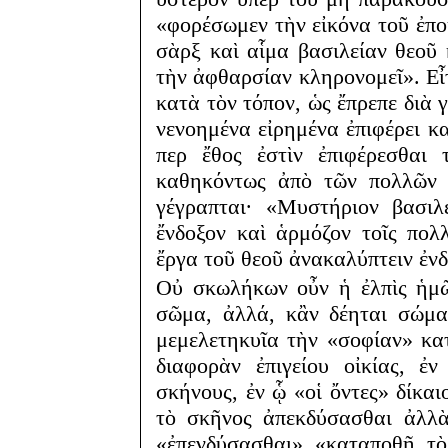
«φορέσωμεν τὴν εἰκόνα τοῦ ἐπου
σὰρξ καὶ αἷμα βασιλείαν θεοῦ
τὴν ἀφθαρσίαν κληρονομεῖ». Εἶτ
κατὰ τὸν τόπον, ὡς ἔπρεπε διὰ 
νενοημένα εἰρημένα ἐπιφέρει κα
περ ἔθος ἐστὶν ἐπιφέρεσθαι 
καθηκόντως ἀπὸ τῶν πολλῶν 
γέγραπται· «Μυστήριον βασιλ
ἔνδοξον καὶ ἁρμόζον τοῖς πολ
ἔργα τοῦ θεοῦ ἀνακαλύπτειν ἐν
Οὐ σκωλήκων οὖν ἡ ἐλπὶς ἡμῶ
σῶμα, ἀλλά, κἂν δέηται σώματ
μεμελετηκυῖα τὴν «σοφίαν» κα
διαφορὰν ἐπιγείου οἰκίας, ἐ
σκήνους, ἐν ᾧ «οἱ ὄντες» δίκαι
τὸ σκῆνος ἀπεκδύσασθαι ἀλλὰ
«ἐπενδύσασθαι» «καταποθῇ τὸ