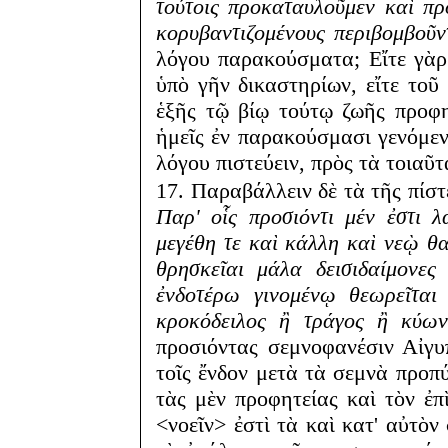
τούτοις προκαταυλοῦμεν καὶ π
κορυβαντιζομένους περιβομβοῦν
λόγου παρακούσματα; Εἴτε γὰρ 
ὑπὸ γῆν δικαστηρίων, εἴτε τοῦ
ἑξῆς τῷ βίῳ τούτῳ ζωῆς προφη
ἡμεῖς ἐν παρακούσμασι γενόμεν
λόγου πιστεύειν, πρὸς τὰ τοιαῦ
17. Παραβάλλειν δὲ τὰ τῆς πίστ
Παρ' οἷς προσιόντι μέν ἐστι 
μεγέθη τε καὶ κάλλη καὶ νεῲ θα
θρησκεῖαι μάλα δεισιδαίμονες 
ἐνδοτέρω γινομένῳ θεωρεῖται
κροκόδειλος ἢ τράγος ἢ κύων
προσιόντας σεμνοφανέσιν Αἰγυπ
τοῖς ἔνδον μετὰ τὰ σεμνὰ προπ
τὰς μὲν προφητείας καὶ τὸν ἐ
<νοεῖν> ἐστὶ τὰ καὶ κατ' αὐτὸ