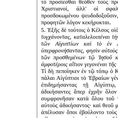
τὸ προσίεσθαι θεόθεν τοὺς πρ
Χριστιανοί, ἀλλ' οἱ σφαλ
προσδοκωμένου ψευδοδοξοῦσιν,
προφητῶν λόγον κεκήρυκται.
5. Ἑξῆς δὲ τούτοις ὁ Κέλσος ο
τυγχάνοντας, καταλελοιπέναι τὴ
τῶν Αἰγυπτίων καὶ τὸ ἐν Α
ὑπερφρονήσαντας,
φησὶν
αὐτοὺς
τῶν προσθεμένων τῷ Ἰησοῦ κ
ἀμφοτέροις αἴτιον γεγονέναι τῆς
Τί δὴ πεποίηκεν ἐν τῷ τόπῳ ὁ 
πάλαι Αἰγύπτιοι τὸ Ἑβραίων γέ
ἐπιδημήσαντας τῇ Αἰγύπτῳ
ἀδικήσαντες ἅπερ ἐχρῆν ὅλον
συμφρονῆσαν κατὰ ὅλου τοῦ τ
αὐτοὺς ἀδικήσαντος· καὶ θεοῦ μ
ἀπέλυσαν ὅποι ἐβούλοντο τοὺς