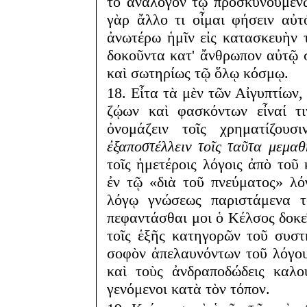
τὸ ἀνάλογον τῷ προσκυνουμέν
γὰρ ἄλλο τι οἶμαι φήσειν αὐτ
ἀνωτέρω ἡμῖν εἰς κατασκευὴν τ
δοκοῦντα κατ' ἄνθρωπον αὐτῷ 
καὶ σωτηρίως τῷ ὅλῳ κόσμῳ.
18. Εἶτα τὰ μὲν τῶν Αἰγυπτίων
ζῴων καὶ φασκόντων εἶναί τ
ὀνομάζειν τοῖς χρηματίζου
ἐξαποστέλλειν τοῖς ταῦτα μεμαθ
τοῖς ἡμετέροις λόγοις ἀπὸ το
ἐν τῷ «διὰ τοῦ πνεύματος» λ
λόγῳ γνώσεως παριστάμενα το
πεφαντάσθαι μοι ὁ Κέλσος δοκε
τοῖς ἑξῆς κατηγορῶν τοῦ συστ
σοφὸν ἀπελαυνόντων τοῦ λόγου
καὶ τοὺς ἀνδραποδώδεις καλο
γενόμενοι κατὰ τὸν τόπον.