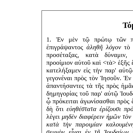
Τό
1. Ἐν μὲν τῷ πρώτῳ τῶν π
ἐπιγράψαντος
ἀληθῆ λόγον
τὸ 
προσέταξας, κατὰ δύναμιν, 
προοίμιον αὐτοῦ καὶ <τὰ> ἑξῆς 
κατελήξαμεν εἰς τὴν παρ' αὐτ
γεγονέναι πρὸς τὸν Ἰησοῦν. Ἐν 
ἀπαντήσαντες τὰ τῆς πρὸς ἡμᾶς
δημηγορίας τοῦ παρ' αὐτῷ Ἰουδα
ᾧ πρόκειται ἀγωνίσασθαι πρὸς 
δὴ ὅτι
εὐηθέστατα ἐρίζουσι πρὸ
λέγει
μηδὲν διαφέρειν ἡμῶν τὸν
κατὰ τὴν παροιμίαν καλουμέν
σεμνὸν εἶναι ἐν τῇ Ἰουδαίων 