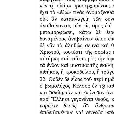
«ἐν τῇ οἰκίᾳ» προσερχομένοις.
ἔχει τὸ «ἔξω» τινὰς ὀνομάζεσθαι
οὐκ ἂν καταπλαγείη τῶν δυνα
ἀναβαίνοντος μὲν εἰς ὄρος ἐπὶ
μεταμορφώσει, κάτω δὲ θερ
δυναμένους ἀναβαίνειν ὅπου ἕπ
δὲ νῦν τὰ ἀληθῶς σεμνὰ καὶ 
Χριστοῦ, τουτέστι τῆς σοφίας 
αὐτάρκη καὶ ταῦτα πρὸς τὴν ἀφ
τὰ ἔνδον καὶ μυστικὰ τῆς ἐκκλη
πιθήκοις ἢ κροκοδείλοις ἢ τράγο
22. Οὐδὲν δὲ εἶδος τοῦ περὶ ἡ
ὁ βωμολόχος Κέλσος ἐν τῷ κ
καὶ
Ἀσκληπιὸν
καὶ
Διόνυσον
ὀνο
παρ' Ἕλλησι γεγονέναι θεούς, 
νομίζειν θεούς, ὅτι ἄνθρω
ἐπιδειξαμένους καὶ γενναῖα ὑ