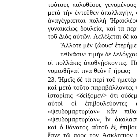
τούτους πολυθέους γενομένους 
μετὰ τὴν ἐντεῦθεν ἀπαλλαγήν, φ
ἀναγέγραπται πολλὴ Ἡρακλέο
γυναικείως δουλεία, καὶ τὰ π
τοῦ Διὸς αὐτῶν. Λελέξεται δὲ κ
Ἄλλοτε μὲν ζώουσ' ἑτερήμερο
τεθνᾶσιν· τιμὴν δὲ λελόγχασι
οἱ πολλάκις ἀποθνῄσκοντες. Π
νομισθῆναί τινα θεὸν ἢ ἥρωα;
23. Ἡμεῖς δὲ τὰ περὶ τοῦ ἡμετέ
καὶ μετὰ τοῦτο παραβάλλοντες τ
ἱστορίαις <δείξομεν> ὅτι οὐδ
αὐτοὶ οἱ ἐπιβουλεύοντες
«ψευδομαρτυρίαν» κἂν πιθ
«ψευδομαρτυρίαν», ἵν' ἀκολα
καὶ ὁ θάνατος αὐτοῦ ἐξ ἐπιβο
ἔσχε τῷ πρὸς τὸν Ἀσκληπιὸν 