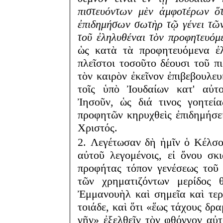
πιστευόντων μὲν ἀμφοτέρων ὅτ
ἐπιδημήσων σωτὴρ τῷ γένει τῶ
τοῦ ἐληλυθέναι τὸν προφητευόμ
ὡς κατὰ τὰ προφητευόμενα ἐλ
πλεῖστοι τοσοῦτο δέουσι τοῦ πι
τὸν καιρὸν ἐκεῖνον ἐπιβεβουλε
τοῖς ὑπὸ Ἰουδαίων κατ' αὐτο
Ἰησοῦν, ὡς διά τινος γοητεί
προφητῶν κηρυχθεὶς ἐπιδημήσε
Χριστός.
2. Λεγέτωσαν δὴ ἡμῖν ὁ Κέλσος
αὐτοῦ λεγομένοις, εἰ ὄνου σκ
προφήτας τόπον γενέσεως τοῦ
τῶν χρηματιζόντων μερίδος 
Ἐμμανουὴλ καὶ σημεῖα καὶ τε
τοιάδε, καὶ ὅτι «ἕως τάχους δρα
γῆν» ἐξελθεῖν τὸν φθόγγον αὐτ