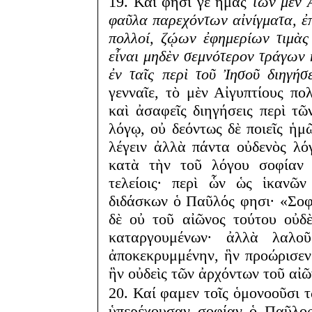
19. Καί φησι γὲ ἡμᾶς
τῶν μὲν 
φαῦλα παρεχόντων αἰνίγματα, ἐπ
πολλοί, ζῴων ἐφημερίων τιμὰς 
εἶναι μηδὲν σεμνότερον τράγων 
ἐν ταῖς περὶ τοῦ Ἰησοῦ διηγήσε
γενναῖε, τὸ μὲν Αἰγυπτίους π
καὶ ἀσαφεῖς διηγήσεις περὶ τῶ
λόγῳ, οὐ δεόντως δὲ ποιεῖς ἡ
λέγειν ἀλλὰ πάντα οὐδενὸς λό
κατὰ τὴν τοῦ λόγου σοφίαν δ
τελείοις· περὶ ὧν ὡς ἱκανῶν
διδάσκων ὁ Παῦλός φησι· «Σοφί
δὲ οὐ τοῦ αἰῶνος τούτου οὐδ
καταργουμένων· ἀλλὰ λαλο
ἀποκεκρυμμένην, ἣν προώρισεν
ἣν οὐδεὶς τῶν ἀρχόντων τοῦ αἰῶ
20. Καί φαμεν τοῖς ὁμονοοῦσι 
ὑπερέχουσαν σοφίαν ὁ Παῦλος