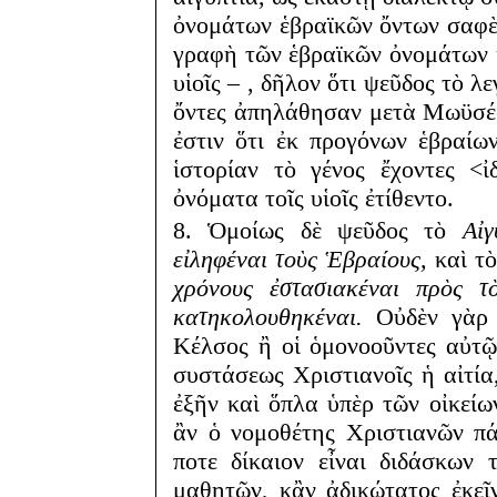
ὀνομάτων ἑβραϊκῶν ὄντων σαφὲς
γραφὴ τῶν ἑβραϊκῶν ὀνομάτων κ
υἱοῖς – , δῆλον ὅτι ψεῦδος τὸ λ
ὄντες ἀπηλάθησαν μετὰ Μωϋσέω
ἐστιν ὅτι ἐκ προγόνων ἑβραί
ἱστορίαν τὸ γένος ἔχοντες <
ὀνόματα τοῖς υἱοῖς ἐτίθεντο.
8. Ὁμοίως δὲ ψεῦδος τὸ
Αἰ
εἰληφέναι τοὺς Ἑβραίους,
καὶ τ
χρόνους ἐστασιακέναι πρὸς 
κατηκολουθηκέναι.
Οὐδὲν γὰρ σ
Κέλσος ἢ οἱ ὁμονοοῦντες αὐτῷ 
συστάσεως Χριστιανοῖς ἡ αἰτία
ἐξῆν καὶ ὅπλα ὑπὲρ τῶν οἰκείων
ἂν ὁ νομοθέτης Χριστιανῶν π
ποτε δίκαιον εἶναι διδάσκων
μαθητῶν, κἂν ἀδικώτατος ἐκεῖ