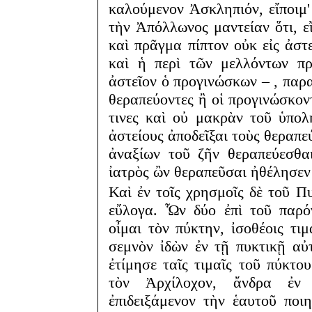
καλούμενον Ἀσκληπιόν, εἴποιμ'
τὴν Ἀπόλλωνος μαντείαν ὅτι, ε
καὶ πρᾶγμα πίπτον οὐκ εἰς ἀστ
καὶ ἡ περὶ τῶν μελλόντων πρ
ἀστεῖον ὁ προγινώσκων – , παρ
θεραπεύοντες ἢ οἱ προγινώσκοντ
τινες καὶ οὐ μακρὰν τοῦ ὑπολ
ἀστείους ἀποδεῖξαι τοὺς θεραπε
ἀναξίων τοῦ ζῆν θεραπεύεσθα
ἰατρὸς ὢν θεραπεῦσαι ἠθέλησεν
Καὶ ἐν τοῖς χρησμοῖς δὲ τοῦ Π
εὔλογα. Ὧν δύο ἐπὶ τοῦ παρό
οἶμαι τὸν πύκτην, ἰσοθέοις τιμ
σεμνὸν ἰδὼν ἐν τῇ πυκτικῇ α
ἐτίμησε ταῖς τιμαῖς τοῦ πύκτ
τὸν Ἀρχίλοχον, ἄνδρα ἐν 
ἐπιδειξάμενον τὴν ἑαυτοῦ ποι