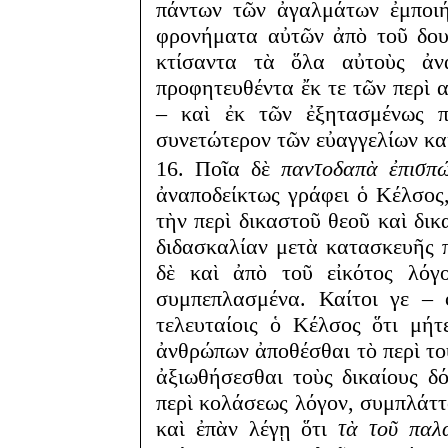
πάντων τῶν ἀγαλμάτων ἐμποιή
φρονήματα αὐτῶν ἀπὸ τοῦ δουλε
κτίσαντα τὰ ὅλα αὐτοὺς ἀνα
προφητευθέντα ἔκ τε τῶν περὶ α
– καὶ ἐκ τῶν ἐξητασμένως πα
συνετώτερον τῶν εὐαγγελίων κα
16. Ποῖα δὲ
παντοδαπὰ ἐπισπώ
ἀναποδείκτως γράφει ὁ Κέλσος
τὴν περὶ δικαστοῦ θεοῦ καὶ δι
διδασκαλίαν μετὰ κατασκευῆς 
δὲ καὶ ἀπὸ τοῦ εἰκότος λόγο
συμπεπλασμένα. Καίτοι γε – 
τελευταίοις ὁ Κέλσος ὅτι μήτ
ἀνθρώπων ἀποθέσθαι τὸ περὶ το
ἀξιωθήσεσθαι τοὺς δικαίους δ
περὶ κολάσεως λόγον, συμπλάτ
καὶ ἐπὰν λέγῃ ὅτι
τὰ τοῦ παλ