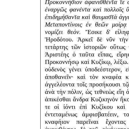
Προκοννήσιον ἀφανισθέντα τε 
ἐναργῶς φανέντα καὶ πολλοῖς ὕ
ἐπιδημήσαντα καὶ θαυμαστὰ ἀγγ
Μεταποντίνοις ἐν θεῶν μοίρᾳ 
νομίζει θεόν.
Ἔοικε δ' εἰληφ
Ἡροδότου. Ἀρκεῖ δὲ νῦν τὴν
τετάρτης τῶν ἱστοριῶν οὕτως
Ἀριστέης ὁ ταῦτα εἴπας, εἴρ
Προκοννήσῳ καὶ Κυζίκῳ, λέξω.
οὐδενὸς γένει ὑποδεέστερον,
ἀποθανεῖν· καὶ τὸν κναφέα κ
ἀγγελέοντα τοῖς προσήκουσι τ
ἀνὰ τὴν πόλιν, ὡς τεθνεὼς εἴη 
ἀπικέσθαι ἄνδρα Κυζικηνὸν ἥκο
τε οἱ ἰόντι ἐπὶ Κυζίκου καὶ
ἐντεταμένως ἀμφισβατέειν, 
κναφήιον παρεῖναι ἔχοντα