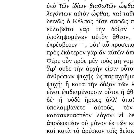
ὑπὸ τῶν ἰδίων θιασωτῶν ὦφθα
λεγόντων αὐτὸν ὦφθαι, καὶ ταῦ
δεινῶς ὁ Κέλσος οὔτε σαφῶς π
εὐλαβεῖτο γὰρ τὴν δόξαν 
ὑποληψομένων αὐτὸν ἄθεον, 
ἐπρέσβευεν – , οὔτ' αὖ προσεπο
πρὸς ἑκάτερον γὰρ ἂν αὐτῶν ἀπ
Φέρε οὖν πρὸς μὲν τοὺς μὴ νομί
Ἆρ' οὐδὲ τὴν ἀρχήν εἰσιν οὗτοι
ἀνθρώπων ψυχῆς ὡς παραχρῆμα 
ψυχή· ἢ κατὰ τὴν δόξαν τῶν λ
εἶναι ἐπιδιαμένουσιν οὗτοι ἢ ἀθ
δέ· ἢ οὐδὲ ἥρωες ἀλλ' ἁπα
ὑπολαμβάνετε αὐτούς, τὸ
κατασκευαστέον λόγον· εἰ δ
ἀποδεικτέον οὐ μόνον ἐκ τῶν 
καὶ κατὰ τὸ ἀρέσκον τοῖς θείοι