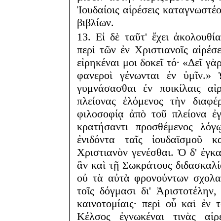
Ἰουδαίοις αἱρέσεις καταγνωστ
βιβλίων.
13. Εἰ δὲ ταῦτ' ἔχει ἀκολουθ
περὶ τῶν ἐν Χριστιανοῖς αἱρέ
εἰρηκέναι μοι δοκεῖ τό· «Δεῖ γὰρ
φανεροὶ γένωνται ἐν ὑμῖν.»
γυμνάσασθαι ἐν ποικίλαις αἱ
πλείονας ἑλόμενος τὴν διαφ
φιλοσοφίᾳ ἀπὸ τοῦ πλείονα ἐ
κρατήσαντι προσθέμενος λόγῳ
ἐνιδόντα ταῖς ἰουδαϊσμοῦ κ
Χριστιανὸν γενέσθαι. Ὁ δ' ἐγκ
ἂν καὶ τῇ Σωκράτους διδασκαλίᾳ
οὐ τὰ αὐτὰ φρονούντων σχολα
τοῖς δόγμασι δι' Ἀριστοτέλην
καινοτομίαις· περὶ οὗ καὶ ἐν 
Κέλσος ἐγνωκέναι τινὰς αἱ