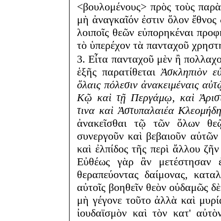
<βουλομένους> πρὸς τοὺς παρὰ 
μὴ ἀναγκαῖόν ἐστιν ὅλον ἔθνος
λοιποῖς θεῶν εὐπορηκέναι προφ
τὸ ὑπερέχον τὰ πανταχοῦ χρηστ
3. Εἶτα πανταχοῦ μὲν ἢ πολλαχοῦ
ἑξῆς παρατίθεται
Ἀσκληπιὸν ε
ὅλαις πόλεσιν ἀνακειμέναις αὐτ
Κῷ καὶ τῇ Περγάμῳ, καὶ Ἀρισ
τινα καὶ Ἀστυπαλαιέα Κλεομήδη
ἀνακεῖσθαι τῷ τῶν ὅλων θεῷ
συνεργοῦν καὶ βεβαιοῦν αὐτῶν 
καὶ ἐλπίδος τῆς περὶ ἄλλου ζῆν
Εὐθέως γὰρ ἂν μετέστησαν ἐ
θεραπεύοντας δαίμονας, καταλ
αὐτοῖς βοηθεῖν θεὸν οὐδαμῶς δὲ
μὴ γέγονε τοῦτο ἀλλὰ καὶ μυρί
ἰουδαϊσμὸν καὶ τὸν κατ' αὐτὸ