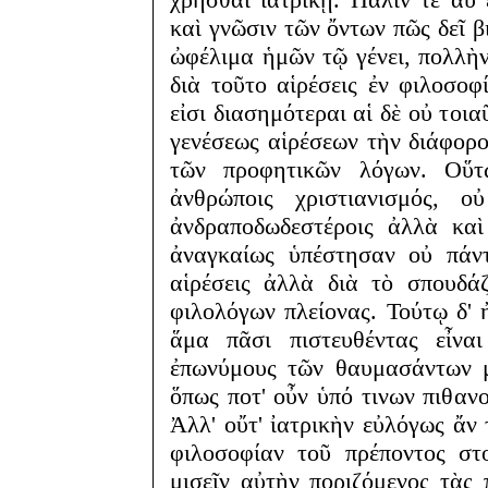
καὶ γνῶσιν τῶν ὄντων πῶς δεῖ βι
ὠφέλιμα ἡμῶν τῷ γένει, πολλὴν
διὰ τοῦτο αἱρέσεις ἐν φιλοσοφ
εἰσι διασημότεραι αἱ δὲ οὐ τοι
γενέσεως αἱρέσεων τὴν διάφο
τῶν προφητικῶν λόγων. Οὕτω
ἀνθρώποις χριστιανισμός, ο
ἀνδραποδωδεστέροις ἀλλὰ καὶ
ἀναγκαίως ὑπέστησαν οὐ πάντ
αἱρέσεις ἀλλὰ διὰ τὸ σπουδάζ
φιλολόγων πλείονας. Τούτῳ δ'
ἅμα πᾶσι πιστευθέντας εἶναι
ἐπωνύμους τῶν θαυμασάντων μ
ὅπως ποτ' οὖν ὑπό τινων πιθαν
Ἀλλ' οὔτ' ἰατρικὴν εὐλόγως ἄν τ
φιλοσοφίαν τοῦ πρέποντος στ
μισεῖν αὐτὴν ποριζόμενος τὰς 