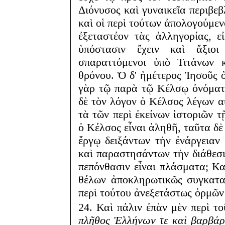
Διόνυσος καὶ γυναικεῖα περιβεβ
καὶ οἱ περὶ τούτων ἀπολογούμεν
ἐξεταστέον τὰς ἀλληγορίας, εἰ
ὑπόστασιν ἔχειν καὶ ἄξιο
σπαραττόμενοι ὑπὸ Τιτάνων 
θρόνου. Ὁ δ' ἡμέτερος Ἰησοῦς ὁ
γὰρ τῷ παρὰ τῷ Κέλσῳ ὀνόματι
δὲ τὸν λόγον ὁ Κέλσος λέγων α
τὰ τῶν περὶ ἐκείνων ἱστοριῶν τ
ὁ Κέλσος εἶναι ἀληθῆ, ταῦτα δ
ἔργῳ δειξάντων τὴν ἐνάργειαν
καὶ παραστησάντων τὴν διάθεσι
πεπόνθασιν εἶναι πλάσματα; Κα
θέλων ἀποκληρωτικῶς συγκαταθ
περὶ τούτου ἀνεξετάστως ὁρμῶν 
24. Καὶ πάλιν ἐπὰν μὲν περὶ τ
πλῆθος Ἑλλήνων τε καὶ βαρβάρω