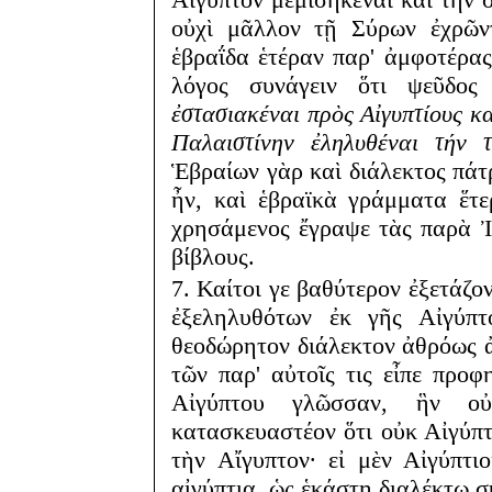
οὐχὶ μᾶλλον τῇ Σύρων ἐχρῶν
ἑβραΐδα ἑτέραν παρ' ἀμφοτέρας
λόγος συνάγειν ὅτι ψεῦδο
ἐστασιακέναι πρὸς Αἰγυπτίους κα
Παλαιστίνην ἐληλυθέναι τήν 
Ἑβραίων γὰρ καὶ διάλεκτος πάτ
ἦν, καὶ ἑβραϊκὰ γράμματα ἕτ
χρησάμενος ἔγραψε τὰς παρὰ Ἰο
βίβλους.
7. Καίτοι γε βαθύτερον ἐξετάζον
ἐξεληλυθότων ἐκ γῆς Αἰγύπτ
θεοδώρητον διάλεκτον ἀθρόως ἀ
τῶν παρ' αὐτοῖς τις εἶπε προφ
Αἰγύπτου γλῶσσαν, ἣν ο
κατασκευαστέον ὅτι οὐκ Αἰγύπ
τὴν Αἴγυπτον· εἰ μὲν Αἰγύπτι
αἰγύπτια, ὡς ἑκάστῃ διαλέκτῳ συ