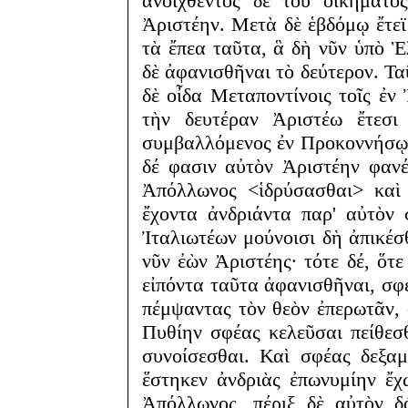
ἀνοιχθέντος δὲ τοῦ οἰκήματο
Ἀριστέην. Μετὰ δὲ ἑβδόμῳ ἔτε
τὰ ἔπεα ταῦτα, ἃ δὴ νῦν ὑπὸ 
δὲ ἀφανισθῆναι τὸ δεύτερον. Ταῦ
δὲ οἶδα Μεταποντίνοις τοῖς ἐν
τὴν δευτέραν Ἀριστέω ἔτεσι
συμβαλλόμενος ἐν Προκοννήσῳ 
δέ φασιν αὐτὸν Ἀριστέην φαν
Ἀπόλλωνος <ἱδρύσασθαι> καὶ
ἔχοντα ἀνδριάντα παρ' αὐτὸν
Ἰταλιωτέων μούνοισι δὴ ἀπικέσθ
νῦν ἐὼν Ἀριστέης· τότε δέ, ὅτε
εἰπόντα ταῦτα ἀφανισθῆναι, σφ
πέμψαντας τὸν θεὸν ἐπερωτᾶν, 
Πυθίην σφέας κελεῦσαι πείθεσθ
συνοίσεσθαι. Καὶ σφέας δεξαμ
ἕστηκεν ἀνδριὰς ἐπωνυμίην ἔ
Ἀπόλλωνος, πέριξ δὲ αὐτὸν δ