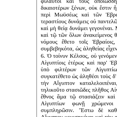
φίλαυτοι καὶ τοὺς ὁποιωσδή
δικαιοτέρων ξένων, οὐκ ἔστιν 
περὶ Μωϋσέως καὶ τῶν Ἑβρα
τεραστίους δυνάμεις οὐ παντελῶ
καὶ μὴ θείᾳ δυνάμει γεγονέναι.
καὶ τῷ τῶν ὅλων ἀνακείμενος θ
νόμους ἔθετο τοῖς Ἑβραίοις
συμβεβηκότα, ὡς ἀληθείας εἶχε
6. Ὁ τοίνυν Κέλσος, οὐ γενόμεν
Αἰγυπτίοις ἑτέρως καὶ παρ' Ἑ
ὑπὸ φιλτέρων τῶν Αἰγυπτίω
συγκατέθετο ὡς ἀληθέσι τοὺς δ'
τὴν Αἴγυπτον καταλελοιπένα
τηλικοῦτο στασιῶδες πλῆθος Αἰγ
ἔθνος ἅμα τῷ στασιάζειν καὶ 
Αἰγυπτίων φωνῇ χρώμενοι 
συμπληρῶσιν. Ἔστω δὲ καθ'
Αἴγυπτον μεμισηκέναι καὶ τὴν 