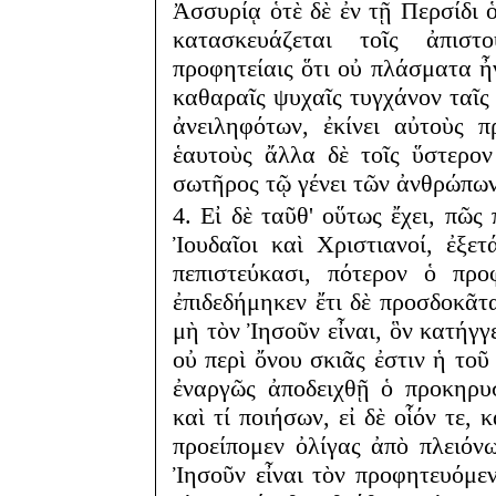
Ἀσσυρίᾳ ὁτὲ δὲ ἐν τῇ Περσίδι ὁ
κατασκευάζεται τοῖς ἀπιστ
προφητείαις ὅτι οὐ πλάσματα ἦν
καθαραῖς ψυχαῖς τυγχάνον ταῖς
ἀνειληφότων, ἐκίνει αὐτοὺς π
ἑαυτοὺς ἄλλα δὲ τοῖς ὕστερον
σωτῆρος τῷ γένει τῶν ἀνθρώπων
4. Εἰ δὲ ταῦθ' οὕτως ἔχει, πῶς
Ἰουδαῖοι καὶ Χριστιανοί, ἐξε
πεπιστεύκασι, πότερον ὁ πρ
ἐπιδεδήμηκεν ἔτι δὲ προσδοκᾶτ
μὴ τὸν Ἰησοῦν εἶναι, ὃν κατήγγ
οὐ περὶ ὄνου σκιᾶς ἐστιν ἡ τοῦ
ἐναργῶς ἀποδειχθῇ ὁ προκηρυσ
καὶ τί ποιήσων, εἰ δὲ οἷόν τε,
προείπομεν ὀλίγας ἀπὸ πλειόν
Ἰησοῦν εἶναι τὸν προφητευόμε