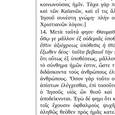
κοινωνούσας ἡμῖν. Τάχα γὰρ 
καὶ τῶν Καϊανῶν, καὶ εἴ τις 
Ἰησοῦ συνέστη γνώμη· πλὴν οὐ
Χριστιανῶν λόγον.]
14. Μετὰ ταῦτά φησι·
Θαυμασ
ὅσῳ γε μᾶλλον ἐξ οὐδεμιᾶς ὑποθ
ἔστιν ἀξιόχρεως ὑπόθεσις ἡ στ
ἔξωθεν δέος· ταῦτα βεβαιοῖ τὴν π
ὅτι οὕτως ἐξ ὑποθέσεως, μᾶλλον
τὸ σύνθημα ἡμῶν ἐστιν, ὥστε τ
διδάσκοντα τοὺς ἀνθρώπους ἐλ
ἀνθρώπους. Ὅσον γὰρ τοῦτο ο
ἀπίστων ἐλέγχεσθαι, ἐπὶ τοσοῦτ
ὁ Ἰησοῦς υἱὸς ὢν θεοῦ καὶ 
ἀποδείκνυται. Ἐγὼ δέ φημι ὅτι 
τοῖς ἔχουσιν ὀφθαλμοὺς ψυχῆ
ἀληθῶς θεόθεν πρὸς ἡμᾶς κατε