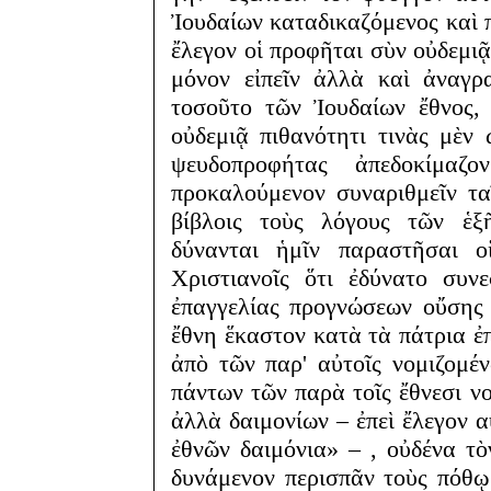
Ἰουδαίων καταδικαζόμενος καὶ 
ἔλεγον οἱ προφῆται σὺν οὐδεμιᾷ
μόνον εἰπεῖν ἀλλὰ καὶ ἀναγρ
τοσοῦτο τῶν Ἰουδαίων ἔθνος, 
οὐδεμιᾷ πιθανότητι τινὰς μὲν
ψευδοπροφήτας ἀπεδοκίμαζ
προκαλούμενον συναριθμεῖν τα
βίβλοις τοὺς λόγους τῶν ἑξ
δύνανται ἡμῖν παραστῆσαι οἱ
Χριστιανοῖς ὅτι ἐδύνατο συν
ἐπαγγελίας προγνώσεων οὔσης π
ἔθνη ἕκαστον κατὰ τὰ πάτρια ἐ
ἀπὸ τῶν παρ' αὐτοῖς νομιζομέν
πάντων τῶν παρὰ τοῖς ἔθνεσι ν
ἀλλὰ δαιμονίων – ἐπεὶ ἔλεγον α
ἐθνῶν δαιμόνια» – , οὐδένα τὸ
δυνάμενον περισπᾶν τοὺς πόθ