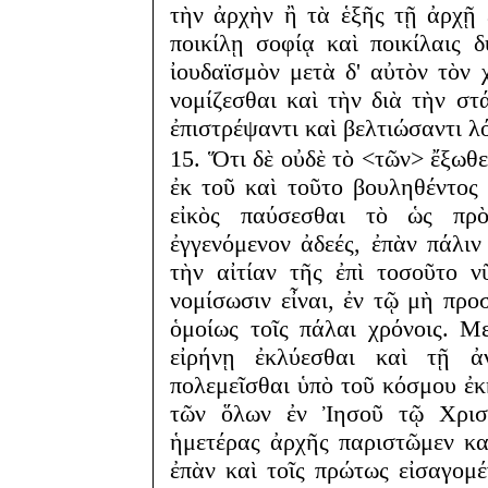
τὴν ἀρχὴν ἢ τὰ ἑξῆς τῇ ἀρχῇ 
ποικίλῃ σοφίᾳ καὶ ποικίλαις 
ἰουδαϊσμὸν μετὰ δ' αὐτὸν τὸν 
νομίζεσθαι καὶ τὴν διὰ τὴν στ
ἐπιστρέψαντι καὶ βελτιώσαντι λ
15. Ὅτι δὲ οὐδὲ τὸ <τῶν> ἔξωθ
ἐκ τοῦ καὶ τοῦτο βουληθέντος
εἰκὸς παύσεσθαι τὸ ὡς πρὸ
ἐγγενόμενον ἀδεές, ἐπὰν πάλιν
τὴν αἰτίαν τῆς ἐπὶ τοσοῦτο 
νομίσωσιν εἶναι, ἐν τῷ μὴ πρ
ὁμοίως τοῖς πάλαι χρόνοις. 
εἰρήνῃ ἐκλύεσθαι καὶ τῇ ἀν
πολεμεῖσθαι ὑπὸ τοῦ κόσμου ἐκ
τῶν ὅλων ἐν Ἰησοῦ τῷ Χρισ
ἡμετέρας ἀρχῆς παριστῶμεν κα
ἐπὰν καὶ τοῖς πρώτως εἰσαγομ