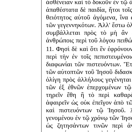
ἀσθένειαν καὶ τὸ δοκοῦν ἐν τῷ 
ἀπαθέστατα δὲ παιδία, ἤτοι τοῖ
θειότητος αὐτοῦ ἀγόμενα, ἵνα 
τῶν γεγεννηκότων. Ἀλλ' ἔστω ὀλ
συμβάλλεται πρὸς τὸ μὴ ἂν ἐ
ἀνθρώποις περὶ τοῦ λόγου πειθώ
11. Φησὶ δὲ καὶ ὅτι ἓν ἐφρόνου
περὶ τὴν ἐν τοῖς πεπιστευμένοι
διαφωνίαι τῶν πιστευόντων. Ἔ
τῶν αὐτοπτῶν τοῦ Ἰησοῦ διδασκ
ὀλίγη πρὸς ἀλλήλους γεγένηται
τῶν ἐξ ἐθνῶν ἐπερχομένων τῷ
τηρεῖν ἔθη ἢ τὸ περὶ καθα
ἀφαιρεῖν ὡς οὐκ ἐπεῖγον ἀπὸ τῶ
καὶ πιστευόντων τῷ Ἰησοῦ. 
γενομένου ἐν τῷ χρόνῳ τῶν Ἰησ
ὡς ζητησάντων τινῶν περὶ ἀ