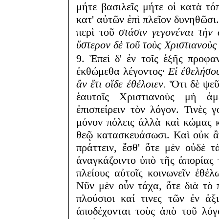
μήτε βασιλεῖς μήτε οἱ κατὰ τό
κατ' αὐτῶν ἐπὶ πλεῖον δυνηθῶσι
περὶ τοῦ
στάσιν γεγονέναι τὴν
ὕστερον δὲ τοῦ τοὺς Χριστιανοὺς
9. Ἐπεὶ δ' ἐν τοῖς ἑξῆς προφα
ἐκθώμεθα λέγοντος·
Εἰ ἐθελήσου
ἂν ἔτι οἵδε ἐθέλοιεν.
Ὅτι δὲ ψεῦδ
ἑαυτοῖς Χριστιανοὺς μὴ ἀμ
ἐπισπείρειν τὸν λόγον. Τινὲς 
μόνον πόλεις ἀλλὰ καὶ κώμας κ
θεῷ κατασκευάσωσι. Καὶ οὐκ ἂ
πράττειν, ἔσθ' ὅτε μὲν οὐδὲ 
ἀναγκάζοιντο ὑπὸ τῆς ἀπορίας 
πλείους αὐτοῖς κοινωνεῖν ἐθέλ
Νῦν μὲν οὖν τάχα, ὅτε διὰ τὸ
πλούσιοι καί τινες τῶν ἐν ἀ
ἀποδέχονται τοὺς ἀπὸ τοῦ λόγο