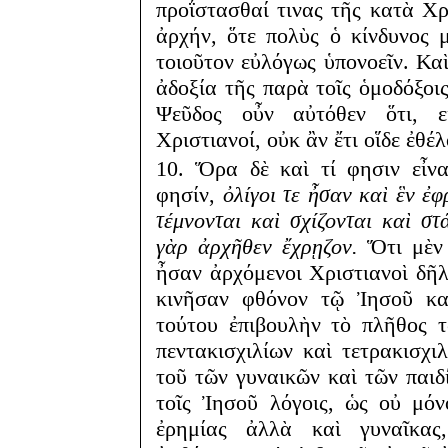
προΐστασθαί τινας τῆς κατὰ Χρ
ἀρχήν, ὅτε πολὺς ὁ κίνδυνος μ
τοιοῦτον εὐλόγως ὑπονοεῖν. Καὶ
ἀδοξία τῆς παρὰ τοῖς ὁμοδόξοις
Ψεῦδος οὖν αὐτόθεν ὅτι, ε
Χριστιανοί, οὐκ ἂν ἔτι οἵδε ἐθέλ
10. Ὅρα δὲ καὶ τί φησιν εἶνα
φησίν,
ὀλίγοι τε ἦσαν καὶ ἓν ἐ
τέμνονται καὶ σχίζονται καὶ στά
γὰρ ἀρχῆθεν ἔχρῃζον.
Ὅτι μὲν 
ἦσαν ἀρχόμενοι Χριστιανοὶ δῆλ
κινῆσαν φθόνον τῷ Ἰησοῦ καὶ
τούτου ἐπιβουλὴν τὸ πλῆθος 
πεντακισχιλίων καὶ τετρακισχ
τοῦ τῶν γυναικῶν καὶ τῶν παιδ
τοῖς Ἰησοῦ λόγοις, ὡς οὐ μόν
ἐρημίας ἀλλὰ καὶ γυναῖκας