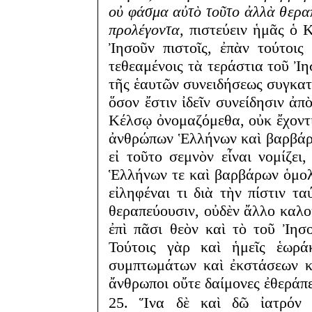
οὐ φάσμα αὐτὸ τοῦτο ἀλλὰ θεραπ
προλέγοντα,
πιστεύειν ἡμᾶς ὁ Κέ
Ἰησοῦν πιστοῖς, ἐπὰν τούτοις
τεθεαμένοις τὰ τεράστια τοῦ Ἰ
τῆς ἑαυτῶν συνειδήσεως συγκα
ὅσον ἔστιν ἰδεῖν συνείδησιν ἀπ
Κέλσῳ ὀνομαζόμεθα, οὐκ ἔχοντ
ἀνθρώπων Ἑλλήνων καὶ βαρβάρ
εἰ τοῦτο σεμνὸν εἶναι νομίζει
Ἑλλήνων τε καὶ βαρβάρων ὁμολ
εἰληφέναι τι διὰ τὴν πίστιν τα
θεραπεύουσιν, οὐδὲν ἄλλο καλοῦ
ἐπὶ πᾶσι θεὸν καὶ τὸ τοῦ Ἰησ
Τούτοις γὰρ καὶ ἡμεῖς ἑωρά
συμπτωμάτων καὶ ἐκστάσεων κ
ἄνθρωποι οὔτε δαίμονες ἐθεράπ
25. Ἵνα δὲ καὶ δῶ ἰατρόν 