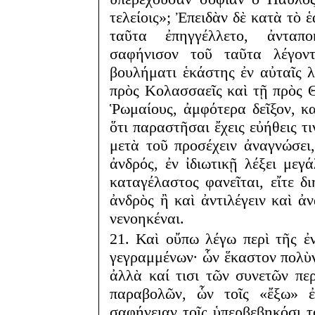
τελείοις»; Ἐπειδὰν δὲ κατὰ τὸ
ταῦτα ἐπηγγέλλετο, ἀνταπ
σαφήνισον τοῦ ταῦτα λέγοντ
βουλήματι ἑκάστης ἐν αὐταῖς λ
πρὸς Κολασσαεῖς καὶ τῇ πρὸς Θ
Ῥωμαίους, ἀμφότερα δεῖξον, κ
ὅτι παραστῆσαι ἔχεις εὐήθεις τ
μετὰ τοῦ προσέχειν ἀναγνώσει,
ἀνδρός, ἐν ἰδιωτικῇ λέξει με
καταγέλαστος φανεῖται, εἴτε 
ἀνδρὸς ἢ καὶ ἀντιλέγειν καὶ ἀ
νενοηκέναι.
21. Καὶ οὔπω λέγω περὶ τῆς ἐ
γεγραμμένων· ὧν ἕκαστον πολὺν
ἀλλὰ καί τισι τῶν συνετῶν περ
παραβολῶν, ὧν τοῖς «ἔξω» 
σαφήνειαν τοῖς ὑπερβεβηκόσι τ