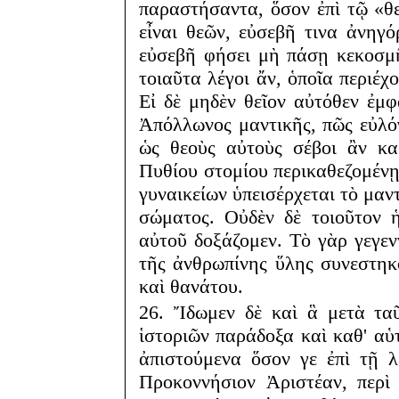
παραστήσαντα, ὅσον ἐπὶ τῷ «θ
εἶναι θεῶν, εὐσεβῆ τινα ἀνηγό
εὐσεβῆ φήσει μὴ πάσῃ κεκοσμῆ
τοιαῦτα λέγοι ἄν, ὁποῖα περιέχ
Εἰ δὲ μηδὲν θεῖον αὐτόθεν ἐμφ
Ἀπόλλωνος μαντικῆς, πῶς εὐλόγω
ὡς θεοὺς αὐτοὺς σέβοι ἂν κα
Πυθίου στομίου περικαθεζομένῃ
γυναικείων ὑπεισέρχεται τὸ μαν
σώματος. Οὐδὲν δὲ τοιοῦτον 
αὐτοῦ δοξάζομεν. Τὸ γὰρ γεγε
τῆς ἀνθρωπίνης ὕλης συνεστηκ
καὶ θανάτου.
26. Ἴδωμεν δὲ καὶ ἃ μετὰ τα
ἱστοριῶν παράδοξα καὶ καθ' αὑτ
ἀπιστούμενα ὅσον γε ἐπὶ τῇ λ
Προκοννήσιον Ἀριστέαν, περὶ