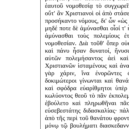
ἑαυτοῦ νομοθεσίᾳ τὸ συγχωρεῖ
οὔτ' ἂν Χριστιανοὶ οἱ ἀπὸ στάσ
προσήκαντο νόμους, δι' ὧν «ὡς 
μηδέ ποτε δὲ ἀμύνασθαι οἷοί τ' 
ἀμύνασθαι τοὺς πολεμίους ἐ
νομοθεσίαν. Διὰ τοῦθ' ὅπερ οὐ
καὶ πάνυ ἦσαν δυνατοί, ἤνυσ
αὐτῶν πολεμήσαντος ἀεὶ κα
Χριστιανῶν ἱσταμένους καὶ ἀν
γὰρ χάριν, ἵνα ἐνορῶντες ὀ
δοκιμώτεροι γίνωνται καὶ θαν
καὶ σφόδρα εὐαρίθμητοι ὑπὲρ
κωλύοντος θεοῦ τὸ πᾶν ἐκπολε
ἐβούλετο καὶ πληρωθῆναι πᾶ
εὐσεβεστάτης διδασκαλίας· πάλ
ἀπὸ τῆς περὶ τοῦ θανάτου φροντ
μόνῳ τῷ βουλήματι διασκεδανν