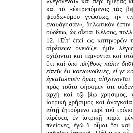
«γεγονέναι» καὶ περὶ ἡμέρας 
καὶ τὸ «ἐκτρεπόμενος τὰς βε
ψευδωνύμου γνώσεως, ἥν τιν
ἐναυάγησαν», δηλωτικόν ἐστιν ὅ
οὐδέπω, ὡς οἴεται Κέλσος, πολ
12. [Εἶτ' ἐπεὶ ὡς κατηγορῶν 
αἱρέσεων ὀνειδίζει ἡμῖν λέγ
σχίζονται καὶ τέμνονται καὶ στά
ὅτι
καὶ ὑπὸ πλήθους πάλιν διϊσ
εἰπεῖν ἔτι κοινωνοῦντες, εἴ γε 
ἐγκαταλιπεῖν ὅμως αἰσχύνονται·
πρὸς τοῦτο φήσομεν ὅτι οὐδε
ἀρχὴ καὶ τῷ βίῳ χρήσιμος, γ
ἰατρικὴ χρήσιμος καὶ ἀναγκαία
αὐτῇ ζητούμενα περὶ τοῦ τρόπο
αἱρέσεις ἐν ἰατρικῇ παρὰ μὲ
πλείονες, ἐγὼ δ' οἶμαι ὅτι κα
χρῆσθαι ἰατρικῇ. Πάλιν τε αὖ