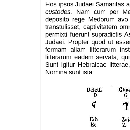
Hos ipsos Judaei Samaritas app
custodes.
Nam cum per Medo
deposito rege Medorum avo
transtulisset, captivitatem o
permixti fuerunt supradictis A
Judaei. Propter quod ut essen
formam aliam litterarum insti
litterarum eadem servata, qui
Sunt igitur Hebraicae littera
Nomina sunt ista: