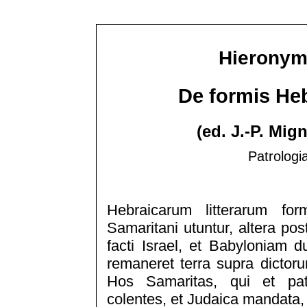
Hieronym
De formis Heb
(ed. J.-P. Mig
Patrologi
Hebraicarum litterarum f
Samaritani utuntur, altera pos
facti Israel, et Babyloniam d
remaneret terra supra dictoru
Hos Samaritas, qui et pat
colentes, et Judaica mandata, E