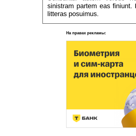
sinistram partem eas finiun
litteras posuimus.
На правах рекламы: