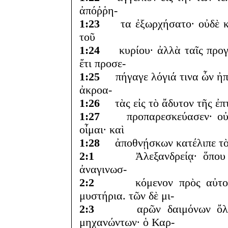
ἀπόῤῥη-
1:23
τα ἐξωρχήσατο· οὐδὲ κατ
τοῦ
1:24
κυρίου· ἀλλὰ ταῖς προγεγ
ἔτι προσε-
1:25
πήγαγε λόγιά τινα ὧν ἠπί
ἀκροα-
1:26
τὰς εἰς τὸ ἄδυτον τῆς ἐπτ
1:27
προπαρεσκεύασεν· οὐ φ
οἶμαι· καὶ
1:28
ἀποθνῄσκων κατέλιπε τὸ 
2:1
Ἀλεξανδρείᾳ· ὅπου εἰσέ
ἀναγινωσ-
2:2
κόμενον πρὸς αὐτοὺς μ
μυστήρια. τῶν δὲ μι-
2:3
αρῶν δαιμόνων ὄλεθρο
μηχανώντων· ὁ Καρ-