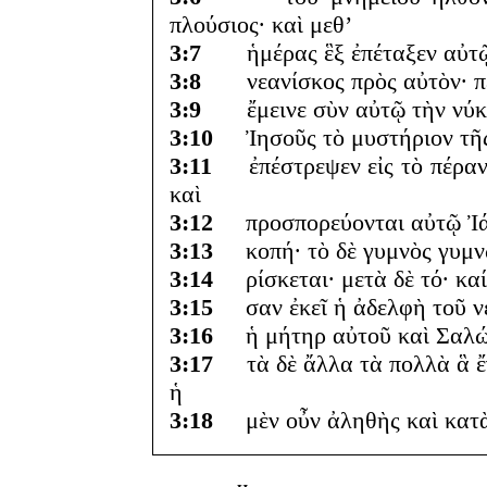
πλούσιος· καὶ μεθ’
3:7
ἡμέρας ἓξ ἐπέταξεν αὐτῷ ὁ
3:8
νεανίσκος πρὸς αὐτὸν· περ
3:9
ἔμεινε σὺν αὐτῷ τὴν νύκτα
3:10
Ἰησοῦς τὸ μυστήριον τῆς β
3:11
ἐπέστρεψεν εἰς τὸ πέραν τ
καὶ
3:12
προσπορεύονται αὐτῷ Ἰάκω
3:13
κοπή· τὸ δὲ γυμνὸς γυμνῷ
3:14
ρίσκεται· μετὰ δὲ τό· καί 
3:15
σαν ἐκεῖ ἡ ἀδελφὴ τοῦ νε
3:16
ἡ μήτηρ αὐτοῦ καὶ Σαλώμη
3:17
τὰ δὲ ἄλλα τὰ πολλὰ ἃ ἔγ
ἡ
3:18
μὲν οὖν ἀληθὴς καὶ κατὰ 