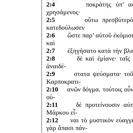
2:4
ποκράτης ὑπ’ αὐτῶν δ
χρησάμενος·
2:5
οὕτω πρεσβύτερόν τιν
κατεδούλωσεν
2:6
ὥστε παρ’ αὐτοῦ ἐκόμισεν 
καὶ
2:7
ἐξηγήσατο κατὰ τὴν βλασφ
2:8
δὲ καὶ ἐμίανε· ταῖς ἀχρ
ἀναιδέ-
2:9
στατα ψεύσματα· τοῦ δὲ 
Καρποκρατι-
2:10
ανῶν δόγμα. τούτοις οὖν· 
οὐ-
2:11
δὲ προτείνουσιν αὐτοῖ
Μάρκου εἶ-
2:12
ναι τὸ μυστικὸν εὐαγγέλι
γὰρ ἅπασι πάν-