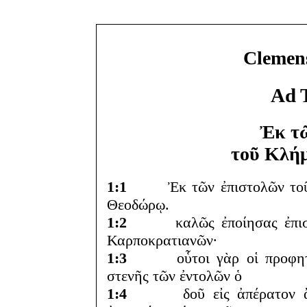
Clemen
Ad 
Ἐκ τ
τοῦ Κλή
1:1
Ἐκ τῶν ἐπιστολῶν τοῦ ἁ
Θεοδώρῳ.
1:2
καλῶς ἐποίησας ἐπιστομ
Καρποκρατιανῶν·
1:3
οὗτοι γὰρ οἱ προφητευθέ
στενῆς τῶν ἐντολῶν ὁ
1:4
δοῦ εἰς ἀπέρατον ἄβυσ