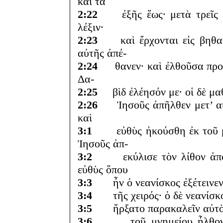
καὶ τὰ
2:22
ἐξῆς ἕως· μετὰ τρεῖς ἡμ
λέξιν·
2:23
καὶ ἔρχονται εἰς βηθανί
αὐτῆς ἀπέ-
2:24
θανεν· καὶ ἐλθοῦσα προσε
Δα-
2:25
βὶδ ἐλέησόν με· οἱ δὲ μαθ
2:26
Ἰησοῦς ἀπῆλθεν μετ’ αὐτῆ
καὶ
3:1
εὐθὺς ἠκούσθη ἐκ τοῦ μν
Ἰησοῦς ἀπ-
3:2
εκύλισε τὸν λίθον ἀπὸ τ
εὐθὺς ὅπου
3:3
ἦν ὁ νεανίσκος ἐξέτεινεν τ
3:4
τῆς χειρός· ὁ δὲ νεανίσκο
3:5
ἤρξατο παρακαλεῖν αὐτὸν ἵ
3:6
τοῦ μνημείου ἦλθον εἰς