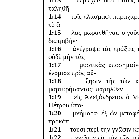
1:13
περιέχει· οὐδ’ οὕτως ἀ
τἀληθῆ
1:14
τοῖς πλάσμασι παραχαράσσ
τὸ ἅ-
1:15
λας μωρανθῆναι. ὁ γοῦν 
διατριβὴν·
1:16
ἀνέγραψε τὰς πράξεις τοῦ
οὐδὲ μὴν τὰς
1:17
μυστικὰς ὑποσημαίνων·
ἐνόμισε πρὸς αὔ-
1:18
ξησιν τῆς τῶν κατηχ
μαρτυρήσαντος· παρῆλθεν
1:19
εἰς Ἀλεξάνδρειαν ὁ Μάρκ
Πέτρου ὑπο-
1:20
μνήματα· ἐξ ὧν μεταφέρων
προκόπ-
1:21
τουσι περὶ τὴν γνῶσιν κα
1:22
αγγέλιον εἰς τὴν τῶν τελ