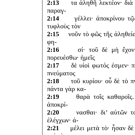
2:13
τα ἀληθῆ λεκτέον· διὰ τ
παραγ-
2:14
γέλλει· ἀποκρίνου τῷ μ
τυφλοὺς τὸν
2:15
νοῦν τὸ φῶς τῆς ἀληθείας
φη-
2:16
σί· τοῦ δὲ μὴ ἔχοντος
πορευέσθω· ἡμεῖς
2:17
δὲ υἱοὶ φωτός ἐσμεν· πε
πνεύματος
2:18
τοῦ κυρίου· οὗ δὲ τὸ πνε
πάντα γὰρ κα-
2:19
θαρὰ τοῖς καθαροῖς. σ
ἀποκρί-
2:20
νασθαι· δι’ αὐτῶν τοῦ 
ἐλέγχων· ἀ-
2:21
μέλει μετὰ τὸ· ἦσαν δὲ ἐ