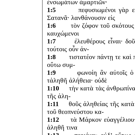
ἐνσωμάτων ἁμαρτιῶν·
1:5
πεφυσιωμένοι γὰρ εἰς γ
Σατανᾶ· λανθάνουσιν εἰς
1:6
τὸν ζόφον τοῦ σκότους το
καυχώμενοι
1:7
ἐλευθέρους εἶναι· δοῦλο
τούτοις οὖν ἀν-
1:8
τιστατέον πάντῃ τε καὶ πάν
οὕτω συμ-
1:9
φωνοίη ἂν αὐτοῖς ὁ τῆς
τἀληθῆ ἀλήθεια· οὐδὲ
1:10
τὴν κατὰ τὰς ἀνθρωπίνας 
τῆς ἀλη-
1:11
θοῦς ἀληθείας τῆς κατὰ τ
τοῦ θεοπνεύστου κα-
1:12
τὰ Μάρκον εὐαγγέλιου· τὰ
ἀληθῆ τινα