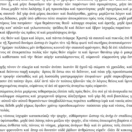
στον ᾖ, καὶ μήτε διαφεῦγον τὴν ἀκοὴν τῶν παρόντων ὑπὸ σμικρότητος, μήτε ὑπ
ὲ ὅπως μηδὲν πότε λαλήσῃς ὃ μὴ προεσκέψω καὶ προενόησας· μηδὲ προχείρως καὶ με
ς σαυτοῦ· δεῖ γὰρ ἀνὰ μέρος ἀκούειν καὶ διαλέγεσθαι, χρόνῳ μερίζοντα λόγον καὶ
ως δίδασκε, μηδὲ ὑπὸ φθόνου πότε σοφίαν ἀποκρύπτου πρὸς τοὺς ἑτέρους, μηδὲ μα
τέροις ἴσα πατράσιν· τίμα θεράποντας θεοῦ· κάταρχε σοφίας καὶ ἀρετῆς. μηδὲ ἐρι
τὴς κατ’ αὐτῶν καὶ γελωτοποιός· ψεῦδος δὲ καὶ δόλον καὶ ὕβριν ἰσχυρῶς παραίτου·
καὶ ὑβριστὴν ὡς πρᾶος τέ καὶ μεγαλόψυχος ἀνήρ.
 εἰς θεὸν καὶ ἔργα καὶ λόγοι, καὶ πάντα ἐνάφερε Χριστῷ τὰ σαυτοῦ καὶ πυκνῶς ἐπὶ θ
δε τῇ Χριστοῦ δυνάμει ὥσπερ ἐν λιμένι τίνι τῷ θείῳ φωτὶ τοῦ σωτῆρος ἀναπαυόμενον
θ’ ἡμέραν πολλάκις μὲν ἀνθρώποις κοινοῦ τὴν σεαυτοῦ φρόνησιν, θεῷ δὲ ἐπὶ πλεῖστον
πνος σὲ ἐπικρατείτω πολὺς τῶν πρὸς θεὸν εὐχῶν τε καὶ ὕμνων θανάτῳ γὰρ ὁ μακρ
ὶ καθίστασο τοῦ τὴν θείαν αὐγὴν καταλάμποντος ἐξ οὐρανοῦ· εὐφροσύνη γὰρ ἔσ
χῆς τόνον ἐν εὐωχία καὶ ποτῶν ἀνέσει ἱκανὸν δὲ ἡγοῦ τῷ σώματι τὸ χρειῶδες. κα
καὶ δείπνου παρῇ καιρὸς· ἄρτος δὲ ἔστω σοι τὸ δεῖπνον, καὶ πόαι γῆς προσέστωσ
τὴν τροφὴν εὐσταθῶς καὶ μὴ λυσσώδη γαστριμαργίαν ἐπιφαίνων· μηδὲ σαρκοβόρος
ασιν ἐπὶ ταύτην ἄγοι. ἀλλ’ ἀντὶ τῶν ἐν τούτοις ἡδονῶν τὰς ἐν λόγοις θείοις καὶ ὕμ
ρηγουμένας σοφία, οὐράνιος τέ ἀεὶ σὲ φροντὶς ἀναγέτω πρὸς οὐρανόν.
 σώματος ἀνίει μερίμνας τεθαρσηκὼς ἐλπίσι ταῖς πρὸς θεὸν, ὅτι σοὶ γέ τὰ ἀναγκαῖα π
ὶ κάλυμμα σώματος καὶ χειμερινοῦ ψύχους ἀλεξητήρια. τοῦ γὰρ δὴ σοῦ βασιλέως 
ὲ αὑτοῦ τῶν αὑτοῦ θεραπόντων ὑπερβαλλόντως περιέπει καθάπερ ἱερὰ καὶ ναοὺς αὑτο
ας δέδιθι μηδὲ γήρως ἔφοδον χρόνῳ προσδοκωμένου· παύσεται γὰρ καὶ νόσος, ὅτ
ντολάς.
ὸς νόσους ἰσχυρὰν κατασκεύαζε τὴν ψυχὴν, εὐθάρσησον ὥσπερ τίς ἀνὴρ ἐν σταδίοις
ὑφίστασθαι. μηδὲ ὑπὸ λύπης πάνυ μιέζου τὴν ψυχὴν, εἴτε νόσος ἐπικειμένη βαρύνει ε
αίως ἀνθίστα τοῖς πόνοις τὸ νόημα, χάριτας ἀνάγων θεῷ καὶ ἐν μέσοις τοῖς ἐπιπό
ων φρονοῦντι καὶ ἅπερ οὐ δυνατὸν οὐδὲ ῥᾴδιον ἀνθρώποις εὑρεῖν. ἐλέει δὲ κακουμ