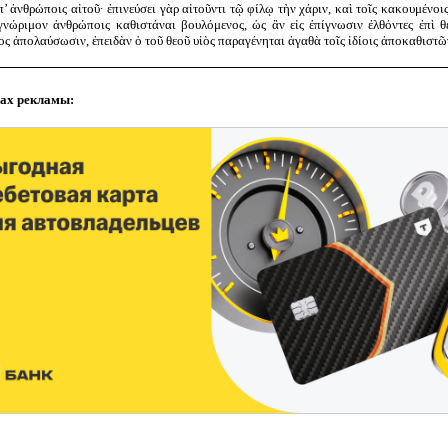
π’ ἀνθρώποις αἰτοῦ· ἐπινεύσει γὰρ αἰτοῦντι τῷ φίλῳ τὴν χάριν, καὶ τοῖς κακουμένοις
γνώριμον ἀνθρώποις καθιστάναι βουλόμενος, ὡς ἂν εἰς ἐπίγνωσιν ἐλθόντες ἐπὶ θ
ς ἀπολαύσωσιν, ἐπειδὰν ὁ τοῦ θεοῦ υἱὸς παραγένηται ἀγαθὰ τοῖς ἰδίοις ἀποκαθιστῶ
ах рекламы: