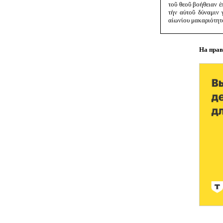
τοῦ θεοῦ βοήθειαν ἐ
τὴν αὑτοῦ δύναμιν 
αἰωνίου μακαριότητο
На прав