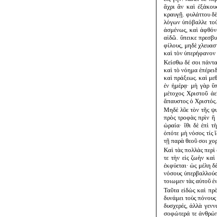
ἄχρι ἂν καὶ ἐξάκου
κραυγῇ. φυλάττου δ
λόγων ὑπόβαλλε τοὺ
ἀσμένως, καὶ ἀφθόν
αἰδῶ. ὕπεικε πρεσβυ
φίλους, μηδὲ χλευασ
καὶ τὸν ὑπερήφανον 
Κείσθω δέ σοι πάντα
καὶ τὸ νόημα ἐπέρει
καὶ πράξεως. καὶ με
ἐν ἡμέρᾳ· μὴ γὰρ ὕ
μέτοχος Χριστοῦ ἀε
ἄπαυστος ὁ Χριστός.
Μηδὲ λῦε τὸν τῆς ψυ
πρὸς τροφὰς πρὶν ἢ 
ὡραία· ἴθι δὲ ἐπὶ 
ὁπότε μὴ νόσος τίς ἴ
τῇ παρὰ θεοῦ σοι χο
Καὶ τὰς πολλὰς περὶ
τε τὴν εἰς ζωὴν κα
ἐκφύεται· ὡς μέλη δ
νόσους ὑπερβαλλούσ
τοιωμεν τὰς αὐτοῦ ἐ
Ταῦτα εἰδὼς καὶ πρ
δυνάμει τοὺς πόνους 
δυσχερές, ἀλλὰ γενν
σοφώτερά τε ἀνθρώπ