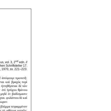
nd
s, vol. 3, 2
edn. //
hen Schriftsteller 17.
, 1970, ss. 221–223.
δὲ ἀπόφευγε προπετῆ·
ται καὶ βραχὺς περὶ
, ἡττηθήσεται δὲ τῶν
ν ἐπὶ ἡσύχου θρόνου
 μηδὲ ἐν βαδίσμασιν
ται. φυλάττου δὲ καὶ
έωρον.
ὶ βλέμμα τετραμμένον
ν τὸ φθέγμα μετρῶν,