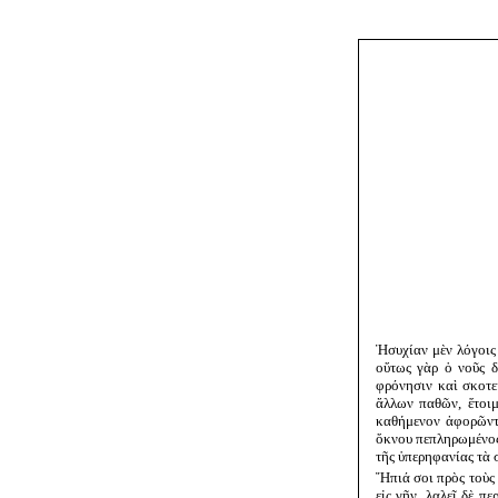
Ἡσυχίαν μὲν λόγοις 
οὕτως γὰρ ὁ νοῦς δ
φρόνησιν καὶ σκοτει
ἄλλων παθῶν, ἕτοιμ
καθήμενον ἀφορῶντα
ὄκνου πεπληρωμένος,
τῆς ὑπερηφανίας τὰ
Ἤπιά σοι πρὸς τοὺς 
εἰς γῆν. λαλεῖ δὲ 