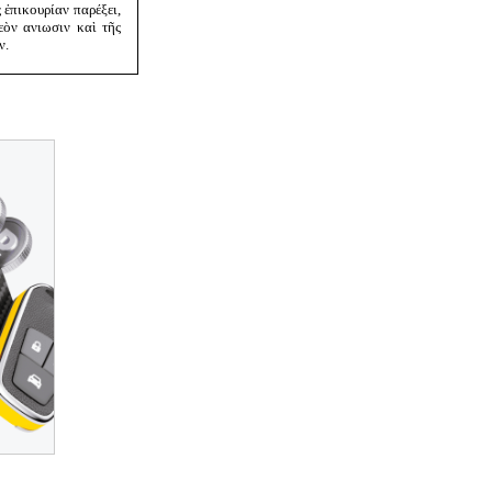
 ἐπικουρίαν παρέξει,
εὸν ανιωσιν καὶ τῆς
ν.