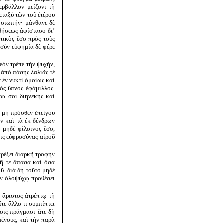
ερβάλλον μείζονι τῇ
ταξὺ τῶν τοῦ ἑτέρου
 σιωπήν· μάνθανε δὲ
θήσεως ἀφίστασο δι’
στικὸς ἔσο πρὸς τοὺς
 σὺν εὐφημία δὲ φέρε
εὸν τρέπε τὴν ψυχήν,
 ἀπὸ πάσης λαλιᾶς τέ
 ἐν νυκτὶ ὁμοίως καὶ
ὸς ὕπνος ἐφάμιλλος.
τω σοι διηνεκὴς καὶ
ὶ μὴ πρόσθεν ἐπείγου
αν καὶ τὰ ἐκ δένδρων
 μηδὲ φίλοινος ἔσο,
νοις εὐφροσύνας αἱροῦ
αρέξει διαρκῆ τροφήν
γῆ τε ἅπασα καὶ ὅσα
ῦ. διὰ δὴ τοῦτο μηδὲ
αν ὁλοψύχῳ προθέσει
 ἄριστος ἀτρέπτῳ τῇ
ἴτε ἄλλο τι συμπίπτει
νοις πράγμασι ἅτε δὴ
ένους, καὶ τὴν παρὰ