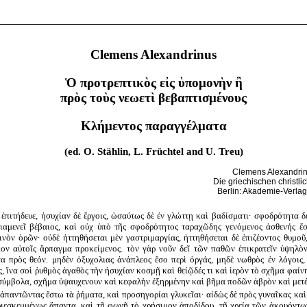
Clemens Alexandrinus
Ὁ προτρεπτικὸς εἰς ὑπομονὴν ἢ
πρὸς τοὺς νεωετὶ βεβαπτισμένους
Κλήμεντος παραγγέλματα
(ed. O. Stählin, L. Früchtel and U. Treu)
Clemens Alexandrinu
Die griechischen christlic
Berlin: Akademie-Verlag
ἐπιτήδευε, ἡσυχίαν δὲ ἔργοις, ὡσαύτως δὲ ἐν γλώττῃ καὶ βαδίσματι· σφοδρότητα 
ιαμενεῖ βέβαιος, καὶ οὐχ ὑπὸ τῆς σφοδρότητος ταραχῶδης γενόμενος ἀσθενής ἔσ
νὸν ὁρῶν· οὐδὲ ἡττηθήσεται μὲν γαστριμαργίας, ἡττηθήσεται δὲ ἐπιζέοντος θυμοῦ
ον αὐτοῖς ἅρπαγμα προκείμενος. τὸν γὰρ νοῦν δεῖ τῶν παθῶν ἐπικρατεῖν ὑψηλὸ
 πρὸς θεόν. μηδὲν ὀξυχολιας ἀνάπλεος ἔσο περὶ ὀργάς, μηδὲ νωθρὸς ἐν λόγοις,
 ἵνα σοὶ ῥυθμὸς ἀγαθὸς τὴν ἡσυχίαν κοσμῇ καὶ θείῷδές τι καὶ ἱερὸν τὸ σχῆμα φαίνη
 σύμβολα, σχῆμα ὑψαυχενουν καὶ κεφαλὴν ἐξηρμένην καὶ βῆμα ποδῶν ἁβρὸν καὶ μετ
ἀπαντῶντας ἔστω τὰ ῥήματα, καὶ προσηγορίαι γλυκεῖαι· αἰδὼς δὲ πρὸς γυναῖκας κα
περιεσκεμμένως ἅπαντα, καὶ τῇ φωνῇ τὸ χρήσιμον ἀποδίδου, τῇ χρεία τῶν ἀκουόντω