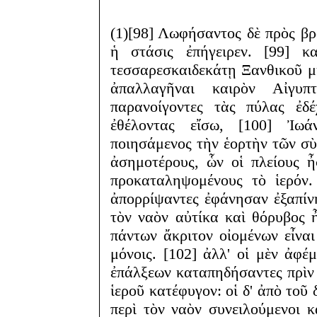
(1)[98] Λωφήσαντος δὲ πρὸς βρ
ἡ στάσις ἐπήγειρεν. [99] 
τεσσαρεσκαιδεκάτῃ Ξανθικοῦ μη
ἀπαλλαγῆναι καιρὸν Αἰγυπ
παρανοίγοντες τὰς πύλας ἐδ
ἐθέλοντας εἴσω, [100] Ἰω
ποιησάμενος τὴν ἑορτὴν τῶν σὺ
ἀσημοτέρους, ὧν οἱ πλείους ἦ
προκαταληψομένους τὸ ἱερόν.
ἀπορρίψαντες ἐφάνησαν ἐξαπίνη
τὸν ναὸν αὐτίκα καὶ θόρυβος 
πάντων ἄκριτον οἰομένων εἶναι
μόνοις. [102] ἀλλ' οἱ μὲν ἀφέ
ἐπάλξεων καταπηδήσαντες πρὶν ε
ἱεροῦ κατέφυγον: οἱ δ' ἀπὸ το
περὶ τὸν ναὸν συνειλούμενοι κ