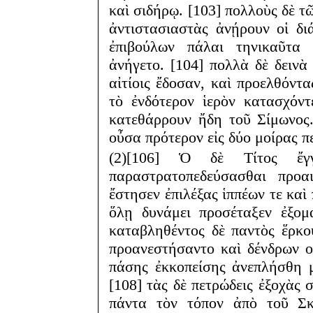
καὶ σιδήρῳ. [103] πολλοὺς δὲ τῶ
ἀντιστασιαστὰς ἀνῄρουν οἱ δ
ἐπιβούλων πάλαι τηνικαῦτα 
ἀνήγετο. [104] πολλὰ δὲ δεινὰ 
αἰτίοις ἔδοσαν, καὶ προελθόντα
τὸ ἐνδότερον ἱερὸν κατασχόν
κατεθάρρουν ἤδη τοῦ Σίμωνος.
οὖσα πρότερον εἰς δύο μοίρας πε
(2)[106] Ὁ δὲ Τίτος ἔ
παραστρατοπεδεύσασθαι προα
ἔστησεν ἐπιλέξας ἱππέων τε καὶ
ὅλῃ δυνάμει προσέταξεν ἐξομα
καταβληθέντος δὲ παντὸς ἕρκο
προανεστήσαντο καὶ δένδρων ο
πάσης ἐκκοπείσης ἀνεπλήσθη 
[108] τὰς δὲ πετρώδεις ἐξοχὰς
πάντα τὸν τόπον ἀπὸ τοῦ Σ