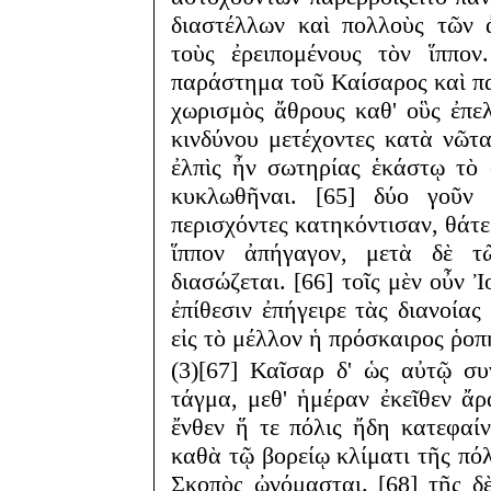
διαστέλλων καὶ πολλοὺς τῶν 
τοὺς ἐρειπομένους τὸν ἵππο
παράστημα τοῦ Καίσαρος καὶ πα
χωρισμὸς ἄθρους καθ' οὓς ἐπελ
κινδύνου μετέχοντες κατὰ νῶτ
ἐλπὶς ἦν σωτηρίας ἑκάστῳ τὸ
κυκλωθῆναι. [65] δύο γοῦ
περισχόντες κατηκόντισαν, θάτ
ἵππον ἀπήγαγον, μετὰ δὲ τ
διασώζεται. [66] τοῖς μὲν οὖν 
ἐπίθεσιν ἐπήγειρε τὰς διανοίας
εἰς τὸ μέλλον ἡ πρόσκαιρος ῥοπ
(3)[67] Καῖσαρ δ' ὡς αὐτῷ σ
τάγμα, μεθ' ἡμέραν ἐκεῖθεν ἄρ
ἔνθεν ἥ τε πόλις ἤδη κατεφαί
καθὰ τῷ βορείῳ κλίματι τῆς π
Σκοπὸς ὠνόμασται. [68] τῆς δ