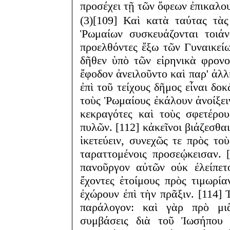
προσέχει τῇ τῶν ὄφεων ἐπικαλ
(3)[109] Καὶ κατὰ ταύτας τὰ
Ῥωμαίων συσκευάζονται τοιάν
προελθόντες ἔξω τῶν Γυναικεί
δῆθεν ὑπὸ τῶν εἰρηνικὰ φρον
ἔφοδον ἀνειλοῦντο καὶ παρ' ἀλλ
ἐπὶ τοῦ τείχους δῆμος εἶναι δο
τοὺς Ῥωμαίους ἐκάλουν ἀνοίξει
κεκραγότες καὶ τοὺς σφετέρο
πυλῶν. [112] κἀκεῖνοι βιάζεσθαι
ἱκετεύειν, συνεχῶς τε πρὸς τ
ταραττομένοις προσεῴκεισαν. 
πανοῦργον αὐτῶν οὐκ ἐλείπετ
ἔχοντες ἑτοίμους πρὸς τιμωρίαν
ἐχώρουν ἐπὶ τὴν πρᾶξιν. [114] 
παράλογον: καὶ γὰρ πρὸ μι
συμβάσεις διὰ τοῦ Ἰωσήπου μ