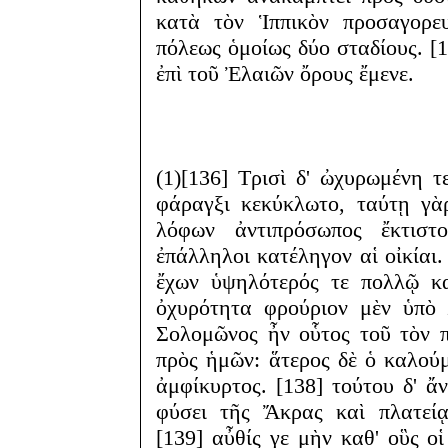
κατὰ τὸν Ἱππικὸν προσαγορευ
πόλεως ὁμοίως δύο σταδίους. [
ἐπὶ τοῦ Ἐλαιῶν ὄρους ἔμενε.
(1)[136] Τρισὶ δ' ὠχυρωμένη τ
φάραγξι κεκύκλωτο, ταύτῃ γὰ
λόφων ἀντιπρόσωπος ἔκτιστ
ἐπάλληλοι κατέληγον αἱ οἰκίαι.
ἔχων ὑψηλότερός τε πολλῷ κα
ὀχυρότητα φρούριον μὲν ὑπὸ 
Σολομῶνος ἦν οὗτος τοῦ τὸν 
πρὸς ἡμῶν: ἅτερος δὲ ὁ καλού
ἀμφίκυρτος. [138] τούτου δ' ἄν
φύσει τῆς Ἄκρας καὶ πλατείᾳ
[139] αὖθίς γε μὴν καθ' οὓς ο