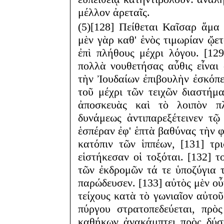
μέλλον ἀρεταῖς.
(5)[128] Πείθεται Καῖσαρ ἅμα 
μὲν γὰρ καθ' ἑνὸς τιμωρίαν ᾤετ
ἐπὶ πλήθους μέχρι λόγου. [129
πολλὰ νουθετήσας αὖθις εἶναι 
τὴν Ἰουδαίων ἐπιβουλὴν ἐσκόπει
τοῦ μέχρι τῶν τειχῶν διαστήμ
ἀποσκευὰς καὶ τὸ λοιπὸν π
δυνάμεως ἀντιπαρεξέτεινεν τῷ
ἑσπέραν ἐφ' ἑπτὰ βαθύνας τὴν 
κατόπιν τῶν ἱππέων, [131] τρ
εἱστήκεσαν οἱ τοξόται. [132] 
τῶν ἐκδρομῶν τά τε ὑποζύγια 
παρώδευσεν. [133] αὐτὸς μὲν οὖ
τείχους κατὰ τὸ γωνιαῖον αὐτο
πύργου στρατοπεδεύεται, πρὸ
καθήκων ἀνακάμπτει πρὸς δύσι