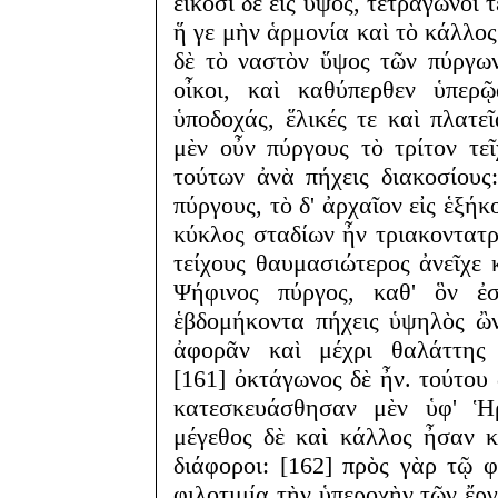
εἴκοσι δὲ εἰς ὕψος, τετράγωνοί 
ἥ γε μὴν ἁρμονία καὶ τὸ κάλλος
δὲ τὸ ναστὸν ὕψος τῶν πύργων
οἶκοι, καὶ καθύπερθεν ὑπερ
ὑποδοχάς, ἕλικές τε καὶ πλατεῖ
μὲν οὖν πύργους τὸ τρίτον τεῖ
τούτων ἀνὰ πήχεις διακοσίους
πύργους, τὸ δ' ἀρχαῖον εἰς ἑξήκ
κύκλος σταδίων ἦν τριακοντατρ
τείχους θαυμασιώτερος ἀνεῖχε 
Ψήφινος πύργος, καθ' ὃν ἐσ
ἑβδομήκοντα πήχεις ὑψηλὸς ὢν
ἀφορᾶν καὶ μέχρι θαλάττης
[161] ὀκτάγωνος δὲ ἦν. τούτου 
κατεσκευάσθησαν μὲν ὑφ' Ἡρ
μέγεθος δὲ καὶ κάλλος ἦσαν 
διάφοροι: [162] πρὸς γὰρ τῷ 
φιλοτιμίᾳ τὴν ὑπεροχὴν τῶν ἔργ