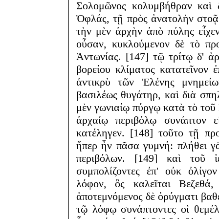
Σολομῶνος κολυμβήθραν καὶ δ
Ὀφλάς, τῇ πρὸς ἀνατολὴν στοᾷ 
τὴν μὲν ἀρχὴν ἀπὸ πύλης εἶχε
οὖσαν, κυκλούμενον δὲ τὸ πρ
Ἀντωνίας. [147] τῷ τρίτῳ δ' ἀ
βορείου κλίματος κατατεῖνον 
ἀντικρὺ τῶν Ἑλένης μνημείω
βασιλέως θυγάτηρ, καὶ διὰ σπ
μὲν γωνιαίῳ πύργῳ κατὰ τὸ τοῦ
ἀρχαίῳ περιβόλῳ συνάπτον 
κατέληγεν. [148] τοῦτο τῇ πρ
ἥπερ ἦν πᾶσα γυμνή: πλήθει γ
περιβόλων. [149] καὶ τοῦ
συμπολίζοντες ἐπ' οὐκ ὀλίγο
λόφον, ὃς καλεῖται Βεζεθά,
ἀποτεμνόμενος δὲ ὀρύγματι βαθε
τῷ λόφῳ συνάπτοντες οἱ θεμέλι