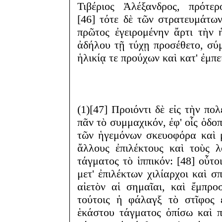
Τιβέριος Ἀλέξανδρος, πρότε
[46] τότε δὲ τῶν στρατευμάτων
πρῶτος ἐγειρομένην ἄρτι τὴν 
ἀδήλου τῇ τύχῃ προσέθετο, σύμ
ἡλικίᾳ τε προύχων καὶ κατ' ἐμπε
(1)[47] Προιόντι δὲ εἰς τὴν πο
πᾶν τὸ συμμαχικόν, ἐφ' οἷς ὁδοπ
τῶν ἡγεμόνων σκευοφόρα καὶ μ
ἄλλους ἐπιλέκτους καὶ τοὺς 
τάγματος τὸ ἱππικόν: [48] οὗτο
μετ' ἐπιλέκτων χιλίαρχοι καὶ σ
αἰετὸν αἱ σημαῖαι, καὶ ἔμπρο
τούτοις ἡ φάλαγξ τὸ στῖφος ε
ἑκάστου τάγματος ὀπίσω καὶ π