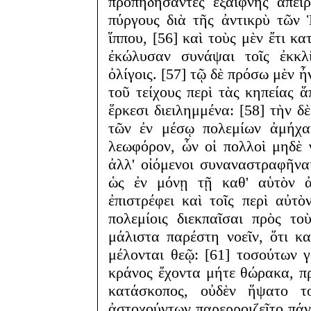
προπηδήσαντες ἐξαίφνης ἄπει
πύργους διὰ τῆς ἀντικρὺ τῶν 
ἵππου, [56] καὶ τοὺς μὲν ἔτι κ
ἐκώλυσαν συνάψαι τοῖς ἐκκλί
ὀλίγοις. [57] τῷ δὲ πρόσω μὲν 
τοῦ τείχους περὶ τὰς κηπείας ἅ
ἕρκεσι διειλημμένα: [58] τὴν 
τῶν ἐν μέσῳ πολεμίων ἀμήχα
λεωφόρον, ὧν οἱ πολλοὶ μηδὲ 
ἀλλ' οἰόμενοι συναναστραφῆναι
ὡς ἐν μόνῃ τῇ καθ' αὑτὸν ἀ
ἐπιστρέφει καὶ τοῖς περὶ αὐτ
πολεμίοις διεκπαῖσαι πρὸς το
μάλιστα παρέστη νοεῖν, ὅτι κ
μέλονται θεῷ: [61] τοσούτων 
κράνος ἔχοντα μήτε θώρακα, π
κατάσκοπος, οὐδὲν ἥψατο τ
ἀστοχούντων παρερροιζεῖτο πάντ