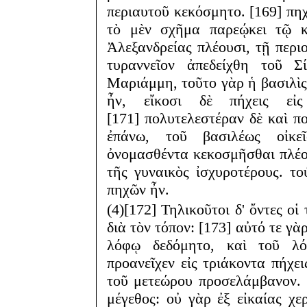
περιαυτοῦ κεκόσμητο. [169] πηχ
τὸ μὲν σχῆμα παρεῴκει τῷ κ
Ἀλεξανδρείας πλέουσι, τῇ περι
τυραννεῖον ἀπεδείχθη τοῦ Σ
Μαριάμμη, τοῦτο γὰρ ἡ βασιλὶς 
ἦν, εἴκοσι δὲ πήχεις εἰς
[171] πολυτελεστέραν δὲ καὶ π
ἐπάνω, τοῦ βασιλέως οἰκε
ὀνομασθέντα κεκοσμῆσθαι πλέον
τῆς γυναικὸς ἰσχυροτέρους. τ
πηχῶν ἦν.
(4)[172] Τηλικοῦτοι δ' ὄντες οἱ
διὰ τὸν τόπον: [173] αὐτό τε γὰ
λόφῳ δεδόμητο, καὶ τοῦ λ
προανεῖχεν εἰς τριάκοντα πήχει
τοῦ μετεώρου προσελάμβανον. 
μέγεθος: οὐ γὰρ ἐξ εἰκαίας χ