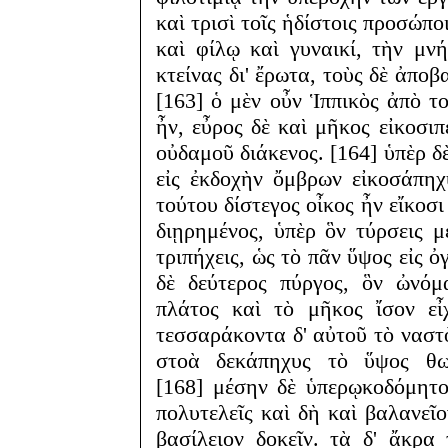
καὶ τρισὶ τοῖς ἡδίστοις προσώπ
καὶ φίλῳ καὶ γυναικί, τὴν μν
κτείνας δι' ἔρωτα, τοὺς δὲ ἀπο
[163] ὁ μὲν οὖν Ἱππικὸς ἀπὸ τ
ἦν, εὖρος δὲ καὶ μῆκος εἰκοσι
οὐδαμοῦ διάκενος. [164] ὑπὲρ δ
εἰς ἐκδοχὴν ὄμβρων εἰκοσάπηχ
τούτου δίστεγος οἶκος ἦν εἴκοσι
διῃρημένος, ὑπὲρ ὃν τύρσεις μ
τριπήχεις, ὡς τὸ πᾶν ὕψος εἰς ὀ
δὲ δεύτερος πύργος, ὃν ὠνό
πλάτος καὶ τὸ μῆκος ἴσον εἶ
τεσσαράκοντα δ' αὐτοῦ τὸ ναστὸ
στοὰ δεκάπηχυς τὸ ὕψος θωρ
[168] μέσην δὲ ὑπερῳκοδόμητο
πολυτελεῖς καὶ δὴ καὶ βαλανεῖ
βασίλειον δοκεῖν. τὰ δ' ἄκρα