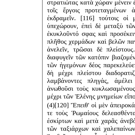
στρατιώτας κατὰ χώραν μένειν ἐ
τοῖς ἔργοις προτεταγμένων
ἐκδραμεῖν. [116] τούτοις οἱ
ὑπεχώρουν, ἐπεὶ δὲ μεταξὺ τῶ
ἐκυκλοῦντό σφας καὶ προσέκειν
πλῆθος χερμάδων καὶ βελῶν πα
ἀνελεῖν, τρῶσαι δὲ πλείστου
διαφυγεῖν τῶν κατόπιν βιαζομέ
τῶν ἡγεμόνων δέος παρεκελεύετ
δὴ μέχρι πλείστου διαδορατι
λαμβάνοντες πληγάς, ἀμέλει 
ἀνωθοῦσι τοὺς κυκλωσαμένους:
μέχρι τῶν Ἑλένης μνημείων εἵπ
(4)[120] Ἔπειθ' οἱ μὲν ἀπειροκ
τε τοὺς Ῥωμαίους δελεασθέντ
ἐσκίρτων καὶ μετὰ χαρᾶς ἀνεβό
τῶν ταξιάρχων καὶ χαλεπαίνω