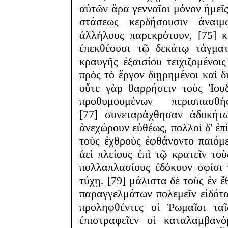
αὑτῶν ἄρα γενναῖοι μόνον ἡμεῖς
στάσεως κερδήσουσιν ἀναιμω
ἀλλήλους παρεκρότουν, [75] κ
ἐπεκθέουσι τῷ δεκάτῳ τάγματ
κραυγῆς ἐξαισίου τειχιζομένοις
πρὸς τὸ ἔργον διῃρημένοι καὶ δ
οὔτε γὰρ θαρρήσειν τοὺς Ἰου
προθυμουμένων περισπασ
[77] συνεταράχθησαν ἀδοκήτω
ἀνεχώρουν εὐθέως, πολλοὶ δ' ἐπ
τοὺς ἐχθροὺς ἐφθάνοντο παιόμεν
ἀεὶ πλείους ἐπὶ τῷ κρατεῖν το
πολλαπλασίους ἐδόκουν σφίσι τ
τύχῃ. [79] μάλιστα δὲ τοὺς ἐν 
παραγγελμάτων πολεμεῖν εἰδότα
προληφθέντες οἱ Ῥωμαῖοι ταῖ
ἐπιστραφεῖεν οἱ καταλαμβανό