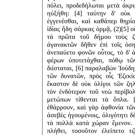
πόλει, προδεδήλωται μετὰ ἀκρ
ηὐξήθη: [4] ταύτην δ' οὐκ 
ἐγγενέσθαι, καὶ καθάπερ θηρί
ἰδίας ἤδη σάρκας ὁρμᾷ, (2)[5] 
τὰ πρῶτα τοῦ δήμου τοὺς ζ
ἀγανακτῶν δῆθεν ἐπὶ τοῖς ὁσ
ἀνεπαύετο φονῶν οὗτος, τὸ δ'
φέρων ὑποτετάχθαι, πόθῳ τῶν
διίσταται, [6] παραλαβὼν Ἰούδ
τῶν δυνατῶν, πρὸς οἷς Ἐζεκί
ἕκαστον δὲ οὐκ ὀλίγοι τῶν ζ
τὸν ἐνδότερον τοῦ νεὼ περίβο
μετώπων τίθενται τὰ ὅπλα. [
ἐθάρρουν, καὶ γὰρ ἀφθονία τῶν
ἀσεβὲς ἡγουμένοις, ὀλιγότητι 
τὰ πολλὰ κατὰ χώραν ἔμενον. 
πλήθει, τοσοῦτον ἐλείπετο 