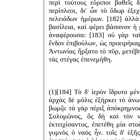
περὶ τούτους εὔριποι βαθεῖς
περίπλεοι, δι' ὧν τὸ ὕδωρ ἐξε
πελειάδων ἡμέρων. [182] ἀλλὰ
βασίλεια, καὶ φέρει βάσανον ἡ
ἀναφέρουσα: [183] οὐ γὰρ τα
ἔνδον ἐπιβούλων, ὡς προειρήκα
Ἀντωνίας ἤρξατο τὸ πῦρ, μετέβη
τὰς στέγας ἐπενεμήθη.
(1)[184] Τὸ δ' ἱερὸν ἵδρυτο μέ
ἀρχὰς δὲ μόλις ἐξήρκει τὸ ἀν
βωμῷ: τὰ γὰρ πέριξ ἀπόκρημνος
Σολομῶνος, ὃς δὴ καὶ τὸν ν
ἐκτειχίσαντος, ἐπετέθη μία στ
γυμνὸς ὁ ναὸς ἦν. τοῖς δ' ἑξῆ