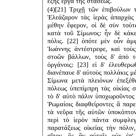
ἑξῆς ἔργα τῆς στάσεως.
(4)[21] Τριχῇ τῶν ἐπιβούλων 
Ἐλεάζαρον τὰς ἱερὰς ἀπαρχὰς
μέθην ἔφερον, οἱ δὲ σὺν τούτ
κατὰ τοῦ Σίμωνος: ἦν δὲ κἀκ
πόλις. [22] ὁπότε μὲν οὖν ἀμ
Ἰωάννης ἀντέστρεφε, καὶ τοὺ
στοῶν βάλλων, τοὺς δ' ἀπὸ τ
ὀργάνοις: [23] εἰ δ' ἐλευθερ
διανέπαυε δ' αὐτοὺς πολλάκις μέ
Σίμωνα μετὰ πλειόνων ἐπεξέθε
πόλεως ὑπεπίμπρη τὰς οἰκίας σ
τὸ δ' αὐτὸ πάλιν ὑποχωροῦντος
Ῥωμαίοις διαφθείροντες ἃ παρε
τὰ νεῦρα τῆς αὐτῶν ὑποκόπτον
περὶ τὸ ἱερὸν πάντα συμφλεγ
παρατάξεως οἰκείας τὴν πόλιν
σῖτον, ὃς ἂν αὐτοῖς οὐκ ἐπ'