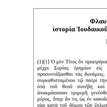
Φλαυ
ἱστορία Ἰουδαικο
(1)[1] Ὁ μὲν Τίτος ὃν προειρήκ
μέχρι Συρίας ἐρημίαν εἰς
προσυντάξασθαι τὰς δυνάμεις. 
συγκαθισταμένου τῷ πατρὶ τὴν
ὑπὸ τοῦ θεοῦ συνέβη καὶ 
ἀνακμάσασαν τριμερῆ γενέσθα
μέρος, ὅπερ ἄν τις ὡς ἐν κακοῖς
γὰρ κατὰ τοῦ δήμου τῶν ζηλωτ