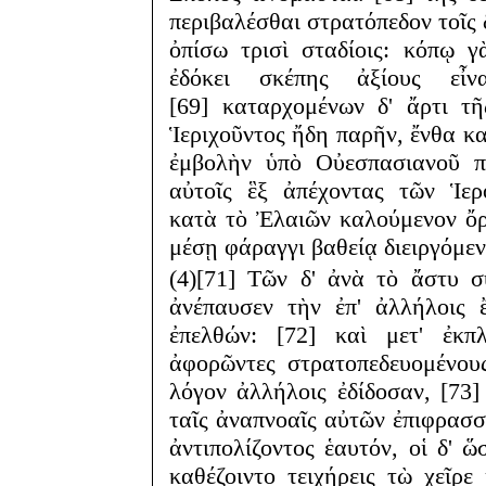
περιβαλέσθαι στρατόπεδον τοῖς 
ὀπίσω τρισὶ σταδίοις: κόπῳ γ
ἐδόκει σκέπης ἀξίους εἶν
[69] καταρχομένων δ' ἄρτι τ
Ἱεριχοῦντος ἤδη παρῆν, ἔνθα κ
ἐμβολὴν ὑπὸ Οὐεσπασιανοῦ πρ
αὐτοῖς ἓξ ἀπέχοντας τῶν Ἱερ
κατὰ τὸ Ἐλαιῶν καλούμενον ὄρο
μέσῃ φάραγγι βαθείᾳ διειργόμε
(4)[71] Τῶν δ' ἀνὰ τὸ ἄστυ 
ἀνέπαυσεν τὴν ἐπ' ἀλλήλοις 
ἐπελθών: [72] καὶ μετ' ἐκπ
ἀφορῶντες στρατοπεδευομένου
λόγον ἀλλήλοις ἐδίδοσαν, [73] 
ταῖς ἀναπνοαῖς αὐτῶν ἐπιφρασσό
ἀντιπολίζοντος ἑαυτόν, οἱ δ'
καθέζοιντο τειχήρεις τὼ χεῖρε