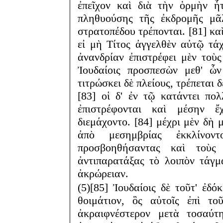
ἐπεῖχον καὶ διὰ τὴν ὁρμὴν ἧ
πληθυούσης τῆς ἐκδρομῆς μᾶλ
στρατοπέδου τρέπονται. [81] καὶ
εἰ μὴ Τίτος ἀγγελθὲν αὐτῷ τάχ
ἀνανδρίαν ἐπιστρέφει μὲν τοὺς
Ἰουδαίοις προσπεσὼν μεθ' ὧν
τιτρώσκει δὲ πλείους, τρέπεται 
[83] οἱ δ' ἐν τῷ κατάντει πο
ἐπιστρέφονται καὶ μέσην ἔ
διεμάχοντο. [84] μέχρι μὲν δὴ 
ἀπὸ μεσημβρίας ἐκκλίνον
προσβοηθήσαντας καὶ τοὺς
ἀντιπαρατάξας τὸ λοιπὸν τάγμ
ἀκρώρειαν.
(5)[85] Ἰουδαίοις δὲ τοῦτ' ἐδ
θοιμάτιον, ὃς αὐτοῖς ἐπὶ το
ἀκραιφνέστερον μετὰ τοσαύτ