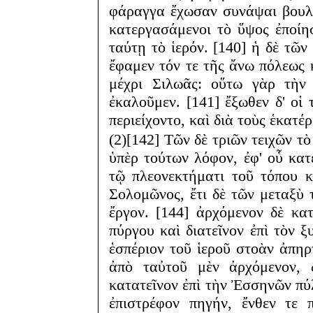
φάραγγα ἔχωσαν συνάψαι βουλό
κατεργασάμενοι τὸ ὕψος ἐποίη
ταύτῃ τὸ ἱερόν. [140] ἡ δὲ τῶ
ἔφαμεν τόν τε τῆς ἄνω πόλεως 
μέχρι Σιλωᾶς: οὕτω γὰρ τὴν
ἐκαλοῦμεν. [141] ἔξωθεν δ' οἱ
περιείχοντο, καὶ διὰ τοὺς ἑκατ
(2)[142] Τῶν δὲ τριῶν τειχῶν τὸ
ὑπὲρ τούτων λόφον, ἐφ' οὗ κατ
τῷ πλεονεκτήματι τοῦ τόπου κ
Σολομῶνος, ἔτι δὲ τῶν μεταξὺ 
ἔργον. [144] ἀρχόμενον δὲ κ
πύργου καὶ διατεῖνον ἐπὶ τὸν ξ
ἑσπέριον τοῦ ἱεροῦ στοὰν ἀπηρτ
ἀπὸ ταὐτοῦ μὲν ἀρχόμενον,
κατατεῖνον ἐπὶ τὴν Ἐσσηνῶν πύ
ἐπιστρέφον πηγήν, ἔνθεν τε 