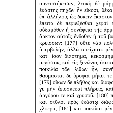
συνειστήκεσαν, λευκὴ δὲ μάρ
ἑκάστης πηχῶν ἦν εἴκοσι, δέκα
ἐπ' ἀλλήλοις ὡς δοκεῖν ἕκαστον
ἔπειτα δὲ περιεξέσθαι χερσὶ
οὐδαμόθεν ἡ συνάφεια τῆς ἁρμον
ἄρκτον αὐτοῖς ἔνδοθεν ἡ τοῦ β
κρείσσων: [177] οὔτε γὰρ πολ
ὑπερβολήν, ἀλλὰ τετείχιστο μὲ
κατ' ἴσον διάστημα, κεκοσμημ
μεγίστοις καὶ εἰς ξενῶνας ἑκατο
ποικιλία τῶν λίθων ἦν, συν
θαυμασταὶ δὲ ὀροφαὶ μήκει τ
[179] οἴκων δὲ πλῆθος καὶ διαφ
γε μὴν ἀποσκευαὶ πλήρεις, κα
ἀργύρου τε καὶ χρυσοῦ. [180] 
καὶ στῦλοι πρὸς ἑκάστῳ διάφ
χλοερά, [181] καὶ ποικίλαι μὲν