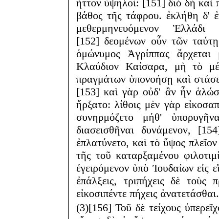
ἧττον ὑψηλοί: [151] διὸ δὴ καὶ 
βάθος τῆς τάφρου. ἐκλήθη δ' ἐ
μεθερμηνευόμενον Ἑλλάδι
[152] δεομένων οὖν τῶν ταύτ
ὁμώνυμος Ἀγρίππας ἄρχεται μ
Κλαύδιον Καίσαρα, μὴ τὸ μέ
πραγμάτων ὑπονοήσῃ καὶ στάσε
[153] καὶ γὰρ οὐδ' ἂν ἦν ἁλώσ
ἤρξατο: λίθοις μὲν γὰρ εἰκοσα
συνηρμόζετο μήθ' ὑπορυγῆν
διασεισθῆναι δυνάμενον, [15
ἐπλατύνετο, καὶ τὸ ὕψος πλεῖον
τῆς τοῦ καταρξαμένου φιλοτιμί
ἐγειρόμενον ὑπὸ Ἰουδαίων εἰς εἴ
ἐπάλξεις, τριπήχεις δὲ τοὺς
εἰκοσιπέντε πήχεις ἀνατετάσθαι.
(3)[156] Τοῦ δὲ τείχους ὑπερεῖχ