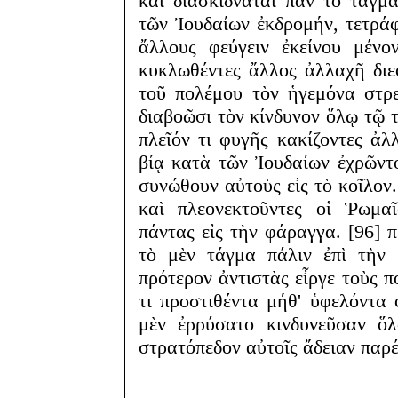
καὶ διασκίδναται πᾶν τὸ τάγμ
τῶν Ἰουδαίων ἐκδρομήν, τετράφ
ἄλλους φεύγειν ἐκείνου μένο
κυκλωθέντες ἄλλος ἀλλαχῆ διεφ
τοῦ πολέμου τὸν ἡγεμόνα στρ
διαβοῶσι τὸν κίνδυνον ὅλῳ τῷ τά
πλεῖόν τι φυγῆς κακίζοντες ἀ
βίᾳ κατὰ τῶν Ἰουδαίων ἐχρῶντ
συνώθουν αὐτοὺς εἰς τὸ κοῖλον.
καὶ πλεονεκτοῦντες οἱ Ῥωμαῖ
πάντας εἰς τὴν φάραγγα. [96] π
τὸ μὲν τάγμα πάλιν ἐπὶ τὴν 
πρότερον ἀντιστὰς εἶργε τοὺς πο
τι προστιθέντα μήθ' ὑφελόντα 
μὲν ἐρρύσατο κινδυνεῦσαν ὅλ
στρατόπεδον αὐτοῖς ἄδειαν παρέ