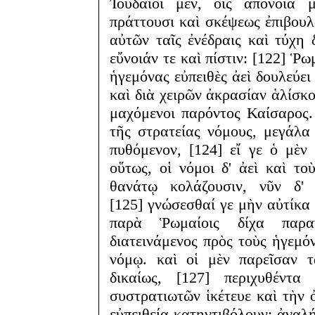
Ἰουδαῖοι μέν, οἷς ἀπόνοια 
πράττουσι καὶ σκέψεως ἐπιβουλά
αὐτῶν ταῖς ἐνέδραις καὶ τύχη 
εὔνοιάν τε καὶ πίστιν: [122] Ῥωμ
ἡγεμόνας εὐπειθὲς ἀεὶ δουλεύει
καὶ διὰ χειρῶν ἀκρασίαν ἁλίσκο
μαχόμενοι παρόντος Καίσαρος.
τῆς στρατείας νόμους, μεγάλα
πυθόμενον, [124] εἴ γε ὁ μὲν
οὕτως, οἱ νόμοι δ' ἀεὶ καὶ τ
θανάτῳ κολάζουσιν, νῦν δ' 
[125] γνώσεσθαί γε μὴν αὐτίκα 
παρὰ Ῥωμαίοις δίχα παραγ
διατεινάμενος πρὸς τοὺς ἡγεμ
νόμῳ. καὶ οἱ μὲν παρεῖσαν 
δικαίως, [127] περιχυθέν
συστρατιωτῶν ἱκέτευε καὶ τὴν 
εὐπειθείᾳ κατηντιβόλουν: ἀναλή