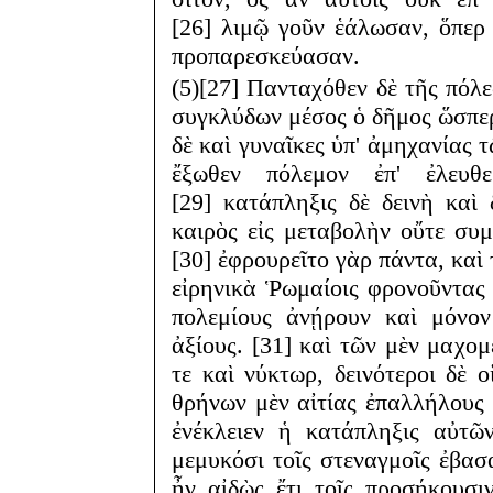
[26] λιμῷ γοῦν ἑάλωσαν, ὅπερ 
προπαρεσκεύασαν.
(5)[27] Πανταχόθεν δὲ τῆς πόλ
συγκλύδων μέσος ὁ δῆμος ὥσπερ
δὲ καὶ γυναῖκες ὑπ' ἀμηχανίας 
ἔξωθεν πόλεμον ἐπ' ἐλευθ
[29] κατάπληξις δὲ δεινὴ καὶ 
καιρὸς εἰς μεταβολὴν οὔτε συμ
[30] ἐφρουρεῖτο γὰρ πάντα, καὶ 
εἰρηνικὰ Ῥωμαίοις φρονοῦντας
πολεμίους ἀνῄρουν καὶ μόνον
ἀξίους. [31] καὶ τῶν μὲν μαχο
τε καὶ νύκτωρ, δεινότεροι δὲ ο
θρήνων μὲν αἰτίας ἐπαλλήλους 
ἐνέκλειεν ἡ κατάπληξις αὐτῶ
μεμυκόσι τοῖς στεναγμοῖς ἐβασα
ἦν αἰδὼς ἔτι τοῖς προσήκουσ