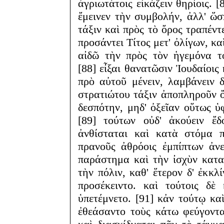
ἀγριωτάτοις εἰκάζειν θηρίοις. 
ἔμεινεν τὴν συμβολήν, ἀλλ' ὥσ
τάξιν καὶ πρὸς τὸ ὄρος τραπέντε
προσάντει Τίτος μετ' ὀλίγων, κα
αἰδῶ τὴν πρὸς τὸν ἡγεμόνα τ
[88] εἶξαι θανατῶσιν Ἰουδαίοις
πρὸ αὐτοῦ μένειν, λαμβάνειν 
στρατιώτου τάξιν ἀποπληροῦν ὄ
δεσπότην, μηδ' ὀξεῖαν οὕτως ὑ
[89] τούτων οὐδ' ἀκούειν ἔδ
ἀνθίσταται καὶ κατὰ στόμα π
πρανοῦς ἀθρόοις ἐμπίπτων ἀνε
παράστημα καὶ τὴν ἰσχὺν κατα
τὴν πόλιν, καθ' ἕτερον δ' ἐκκλ
προσέκειντο. καὶ τούτοις δ
ὑπετέμνετο. [91] κἀν τούτῳ καὶ
ἐθεάσαντο τοὺς κάτω φεύγοντας