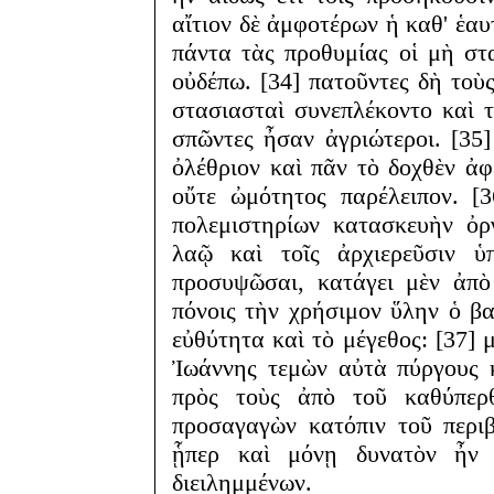
αἴτιον δὲ ἀμφοτέρων ἡ καθ' ἑαυ
πάντα τὰς προθυμίας οἱ μὴ στ
οὐδέπω. [34] πατοῦντες δὴ τοὺ
στασιασταὶ συνεπλέκοντο καὶ 
σπῶντες ἦσαν ἀγριώτεροι. [35]
ὀλέθριον καὶ πᾶν τὸ δοχθὲν ἀφ
οὔτε ὠμότητος παρέλειπον. [
πολεμιστηρίων κατασκευὴν ὀρ
λαῷ καὶ τοῖς ἀρχιερεῦσιν ὑπ
προσυψῶσαι, κατάγει μὲν ἀπὸ
πόνοις τὴν χρήσιμον ὕλην ὁ βα
εὐθύτητα καὶ τὸ μέγεθος: [37]
Ἰωάννης τεμὼν αὐτὰ πύργους 
πρὸς τοὺς ἀπὸ τοῦ καθύπερθ
προσαγαγὼν κατόπιν τοῦ περιβ
ᾗπερ καὶ μόνῃ δυνατὸν ἦν
διειλημμένων.