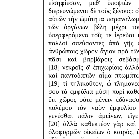
εἰσηφίεσαν, μεθ' ὑποψιῶν
διερευνώμενοι δὲ τοὺς ξένους: 
αὐτῶν τὴν ὠμότητα παρανάλωμα
τῶν ὀργάνων βέλη μέχρι τ
ὑπερφερόμενα τοῖς τε ἱερεῦσι κ
πολλοὶ σπεύσαντες ἀπὸ γῆς 
ἀνθρώποις χῶρον ἅγιον πρὸ τῶ
πᾶσι καὶ βαρβάροις σεβάσ
[18] νεκροῖς δ' ἐπιχωρίοις ἀλλ
καὶ παντοδαπῶν αἷμα πτωμάτων
[19] τί τηλικοῦτον, ὦ τλημον
σου τὰ ἐμφύλια μύση πυρὶ καθα
ἔτι χῶρος οὔτε μένειν ἐδύνασ
πολέμου τὸν ναὸν ἐμφυλίου 
γενέσθαι πάλιν ἀμείνων, εἴγ
[20] ἀλλὰ καθεκτέον γὰρ καὶ
ὀλοφυρμῶν οἰκείων ὁ καιρός, 