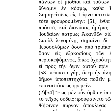
πάντων οἱ μίσθιοι καὶ τούτων
δύναμιν ἐν κόσμῳ, καθὰ Ῥ
Σαμαρείτιδος εἰς Γόφνα κατειλ
τότε φρουρουμένην: [51] ἔνθ
πρόεισι, καὶ διανύσας ἡμέρας
Ἰουδαίων πατρίως Ἀκανθῶν αὐ
Σαοὺλ λεγομένῃ, σημαίνει δὲ
Ἱεροσολύμων ὅσον ἀπὸ τριάκον
ὅσον εἰς ἑξακοσίους τῶν 
περισκεψόμενος, ὅπως ὀχυρότητ
εἰ πρὸς τὴν ὄψιν αὐτοῦ πρὶν ε
[53] πέπυστο γάρ, ὅπερ ἦν ἀλη
δῆμον ὑποπεπτηχότα ποθεῖν μ
ἐπαναστάσεως ἠρεμεῖν.
(2)[54] Ἕως μὲν οὖν ὄρθιον ἱπ
τὸ τεῖχος οὐδεὶς προυφαίνετο τῶ
Ψήφινον πύργον ἀποκλίνας 