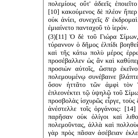
πολεμίους οὔτ' ἀδεεῖς ἐποιεῖτ
[10] κακούμενος δὲ πλέον ἤπερ
οὐκ ἀνίει, συνεχεῖς δ' ἐκδρομα
ἐμιαίνετο πανταχοῦ τὸ ἱερόν.
(3)[11] Ὁ δὲ τοῦ Γιώρα Σίμων
τύραννον ὁ δῆμος ἐλπίδι βοηθε
καὶ τῆς κάτω πολὺ μέρος ἐρρ
προσέβαλλεν ὡς ἂν καὶ καθύπερ
προσιὼν αὐτοῖς, ὥσπερ ἐκεῖν
πολεμουμένῳ συνέβαινε βλάπτε
ὅσον ἡττᾶτο τῶν ἀμφὶ τὸν Ἐ
ἐπλεονέκτει τῷ ὑψηλῷ τοῦ Σίμων
προσβολὰς ἰσχυρῶς εἶργε, τοὺς 
ἀνέστελλε τοῖς ὀργάνοις: [14
παρῆσαν οὐκ ὀλίγοι καὶ λιθο
πολεμοῦντας, ἀλλὰ καὶ πολλοὺς
γὰρ πρὸς πᾶσαν ἀσέβειαν ἐκλε