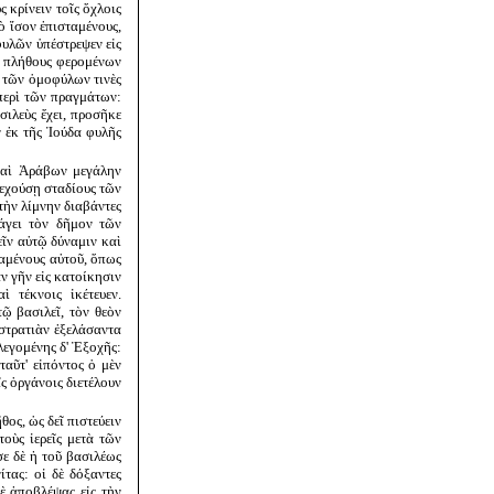
 κρίνειν τοῖς ὄχλοις
ὸ ἴσον ἐπισταμένους,
φυλῶν ὑπέστρεψεν εἰς
οῦ πλήθους φερομένων
ς τῶν ὁμοφύλων τινὲς
περὶ τῶν πραγμάτων:
σιλεὺς ἔχει, προσῆκε
ν ἐκ τῆς Ἰούδα φυλῆς
 καὶ Ἀράβων μεγάλην
πεχούσῃ σταδίους τῶν
τὴν λίμνην διαβάντες
νάγει τὸν δῆμον τῶν
εῖν αὐτῷ δύναμιν καὶ
σαμένους αὐτοῦ, ὅπως
αν γῆν εἰς κατοίκησιν
 τέκνοις ἱκέτευεν.
ῷ βασιλεῖ, τὸν θεὸν
 στρατιὰν ἐξελάσαντα
λεγομένης δ' Ἐξοχῆς:
ταῦτ' εἰπόντος ὁ μὲν
ς ὀργάνοις διετέλουν
ος, ὡς δεῖ πιστεύειν
οὺς ἱερεῖς μετὰ τῶν
ε δὲ ἡ τοῦ βασιλέως
τας: οἱ δὲ δόξαντες
ὲ ἀποβλέψας εἰς τὴν