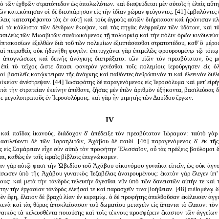
τὸ τῶν ἐχθρῶν στρατόπεδον ὡς ἀπολωλότων. καὶ διαψεύδεται μὲν αὐτοῖς ἡ ἐλπὶς αὕτη
ῶν κατεκόπησαν οἱ δὲ διεσπάρησαν εἰς τὴν ἰδίαν χώραν φεύγοντες. [41] ἐμβαλόντες
πόλεις κατεστρέψαντο τὰς ἐν αὐτῇ καὶ τοὺς ἀγροὺς αὐτῶν διήρπασαν καὶ ἠφάνισαν π
αὶ τὰ κάλλιστα τῶν δένδρων ἔκοψαν, καὶ τὰς πηγὰς ἐνέφραξαν τῶν ὑδάτων, καὶ τὰ
 βασιλεὺς τῶν Μωαβιτῶν συνδιωκόμενος τῇ πολιορκίᾳ καὶ τὴν πόλιν ὁρῶν κινδυνεύο
ἑπτακοσίων ἐξελθὼν διὰ τοῦ τῶν πολεμίων ἐξιππάσασθαι στρατοπέδου, καθ' ὃ μέρος
αὶ πειραθεὶς οὐκ ἠδυνήθη φυγεῖν: ἐπιτυγχάνει γὰρ ἐπιμελῶς φρουρουμένῳ τῷ τόπῳ
ν ἀπογνώσεως καὶ δεινῆς ἀνάγκης διεπράξατο: τῶν υἱῶν τὸν πρεσβύτατον, ὃς με
ἐπὶ τὸ τεῖχος ὥστε ἅπασι φανερὸν γενέσθαι τοῖς πολεμίοις ἱερούργησεν εἰς 
 οἱ βασιλεῖς κατῴκτειραν τῆς ἀνάγκης καὶ παθόντες ἀνθρώπινόν τι καὶ ἐλεεινὸν διέ
 οἰκείαν ἀνέστρεψαν. [44] Ἰωσαφάτης δὲ παραγενόμενος εἰς Ἱεροσόλυμα καὶ μετ' εἰρ
τὰ τὴν στρατείαν ἐκείνην ἀπέθανε, ζήσας μὲν ἐτῶν ἀριθμὸν ἑξήκοντα, βασιλεύσας δ
υχε μεγαλοπρεποῦς ἐν Ἱεροσολύμοις: καὶ γὰρ ἦν μιμητὴς τῶν Δαυίδου ἔργων.
IV
ὲ καὶ παῖδας ἱκανούς, διάδοχον δ' ἀπέδειξε τὸν πρεσβύτατον Ἰώραμον: ταὐτὸ γὰρ
ασιλεύοντι δὲ τῶν Ἰσραηλιτῶν, Ἀχάβου δὲ παιδί. [46] παραγενόμενος δ' ἐκ τ
 εἰς Σαμάρειαν εἶχε σὺν αὑτῷ τὸν προφήτην Ἐλισσαῖον, οὗ τὰς πράξεις βούλομαι δ
ιαι, καθὼς ἐν ταῖς ἱεραῖς βίβλοις ἐπεγνώκαμεν.
αν γὰρ αὐτῷ φασι τὴν Ὠβεδίου τοῦ Ἀχάβου οἰκονόμου γυναῖκα εἰπεῖν, ὡς οὐκ ἀγνο
έσωσεν ὑπὸ τῆς Ἀχάβου γυναικὸς Ἰεζαβέλας ἀναιρουμένους: ἑκατὸν γὰρ ἔλεγεν ὑπ'
υς: καὶ μετὰ τὴν τἀνδρὸς τελευτὴν ἄγεσθαι νῦν ὑπὸ τῶν δανειστῶν αὐτήν τε καὶ 
την τὴν ἐργασίαν τἀνδρὸς ἐλεῆσαί τε καὶ παρασχεῖν τινα βοήθειαν. [48] πυθομένῳ δ' 
δὲν ἔφη, ἔλαιον δὲ βραχὺ λίαν ἐν κεραμίῳ. ὁ δὲ προφήτης ἀπελθοῦσαν ἐκέλευσεν ἀγ
ενὰ καὶ τὰς θύρας ἀποκλείσασαν τοῦ δωματίου μεταχεῖν εἰς ἅπαντα τὸ ἔλαιον: τὸ
υναικὸς τὰ κελευσθέντα ποιούσης καὶ τοῖς τέκνοις προσφέρειν ἕκαστον τῶν ἀγγείων