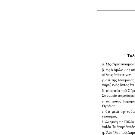
Τάδ
α. Ὡς στρατευσάμεν
β. ὡς ὁ ὁμώνυμος α
φίλους ἀπέκτεινεν.
γ. ὅτι τῆς Ἰδουμαία
πάρεξ ἑνὸς ὄντος ἔτ
δ. στρατεία τοῦ Σύ
Σαμαρείᾳ παραδόξως
ε. ὡς αὐτὸς Ἰώραμο
Ὀχοζίας.
ς. ὅτι μετὰ τὴν τού
τέσσαρας.
ζ. ὡς γυνή τις Ὀθλί
παῖδα Ἰωάσην ἀπέδει
η. Ἀζαήλου τοῦ Δαμα