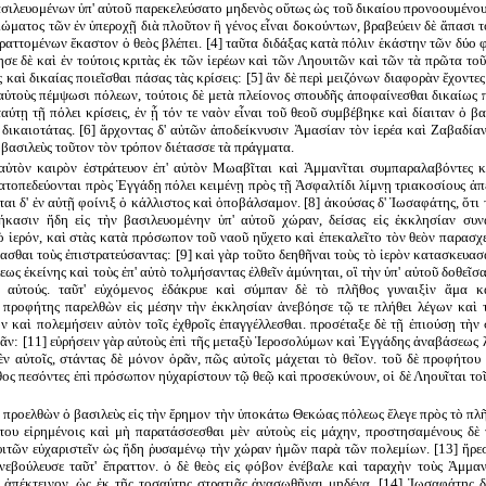
σιλευομένων ὑπ' αὐτοῦ παρεκελεύσατο μηδενὸς οὕτως ὡς τοῦ δικαίου προνοουμένους
ώματος τῶν ἐν ὑπεροχῇ διὰ πλοῦτον ἢ γένος εἶναι δοκούντων, βραβεύειν δὲ ἅπασι τ
ραττομένων ἕκαστον ὁ θεὸς βλέπει. [4] ταῦτα διδάξας κατὰ πόλιν ἑκάστην τῶν δύο 
σε δὲ καὶ ἐν τούτοις κριτὰς ἐκ τῶν ἱερέων καὶ τῶν Ληουιτῶν καὶ τῶν τὰ πρῶτα τ
ς καὶ δικαίας ποιεῖσθαι πάσας τὰς κρίσεις: [5] ἂν δὲ περὶ μειζόνων διαφορὰν ἔχοντε
αὐτοὺς πέμψωσι πόλεων, τούτοις δὲ μετὰ πλείονος σπουδῆς ἀποφαίνεσθαι δικαίως 
ταύτῃ τῇ πόλει κρίσεις, ἐν ᾗ τόν τε ναὸν εἶναι τοῦ θεοῦ συμβέβηκε καὶ δίαιταν ὁ βα
 δικαιοτάτας. [6] ἄρχοντας δ' αὐτῶν ἀποδείκνυσιν Ἀμασίαν τὸν ἱερέα καὶ Ζαβαδία
ν βασιλεὺς τοῦτον τὸν τρόπον διέτασσε τὰ πράγματα.
 αὐτὸν καιρὸν ἐστράτευον ἐπ' αὐτὸν Μωαβῖται καὶ Ἀμμανῖται συμπαραλαβόντες
ατοπεδεύονται πρὸς Ἐγγάδῃ πόλει κειμένῃ πρὸς τῇ Ἀσφαλτίδι λίμνῃ τριακοσίους ἀ
αι δ' ἐν αὐτῇ φοίνιξ ὁ κάλλιστος καὶ ὀποβάλσαμον. [8] ἀκούσας δ' Ἰωσαφάτης, ὅτι 
ήκασιν ἤδη εἰς τὴν βασιλευομένην ὑπ' αὐτοῦ χώραν, δείσας εἰς ἐκκλησίαν συ
ὸ ἱερόν, καὶ στὰς κατὰ πρόσωπον τοῦ ναοῦ ηὔχετο καὶ ἐπεκαλεῖτο τὸν θεὸν παρασχ
ασθαι τοὺς ἐπιστρατεύσαντας: [9] καὶ γὰρ τοῦτο δεηθῆναι τοὺς τὸ ἱερὸν κατασκευα
ως ἐκείνης καὶ τοὺς ἐπ' αὐτὸ τολμήσαντας ἐλθεῖν ἀμύνηται, οἳ τὴν ὑπ' αὐτοῦ δοθεῖσ
ν αὐτούς. ταῦτ' εὐχόμενος ἐδάκρυε καὶ σύμπαν δὲ τὸ πλῆθος γυναιξὶν ἅμα καὶ
ις προφήτης παρελθὼν εἰς μέσην τὴν ἐκκλησίαν ἀνεβόησε τῷ τε πλήθει λέγων καὶ τ
 καὶ πολεμήσειν αὐτὸν τοῖς ἐχθροῖς ἐπαγγέλλεσθαι. προσέταξε δὲ τῇ ἐπιούσῃ τὴν
τᾶν: [11] εὑρήσειν γὰρ αὐτοὺς ἐπὶ τῆς μεταξὺ Ἱεροσολύμων καὶ Ἐγγάδης ἀναβάσεως 
ν αὐτοῖς, στάντας δὲ μόνον ὁρᾶν, πῶς αὐτοῖς μάχεται τὸ θεῖον. τοῦ δὲ προφήτου 
θος πεσόντες ἐπὶ πρόσωπον ηὐχαρίστουν τῷ θεῷ καὶ προσεκύνουν, οἱ δὲ Ληουῖται τοῖ
ᾳ προελθὼν ὁ βασιλεὺς εἰς τὴν ἔρημον τὴν ὑποκάτω Θεκώας πόλεως ἔλεγε πρὸς τὸ πλῆθ
του εἰρημένοις καὶ μὴ παρατάσσεσθαι μὲν αὐτοὺς εἰς μάχην, προστησαμένους δὲ τ
ιτῶν εὐχαριστεῖν ὡς ἤδη ῥυσαμένῳ τὴν χώραν ἡμῶν παρὰ τῶν πολεμίων. [13] ἤρεσ
νεβούλευσε ταῦτ' ἔπραττον. ὁ δὲ θεὸς εἰς φόβον ἐνέβαλε καὶ ταραχὴν τοὺς Ἀμμανί
 ἀπέκτεινον, ὡς ἐκ τῆς τοσαύτης στρατιᾶς ἀνασωθῆναι μηδένα. [14] Ἰωσαφάτης δ