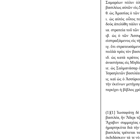
Σαμαρέων πόλιν ὀλ
βασιλέως αὐτῶν εἰς 
θ. ὡς Ἀμασίας ὁ τῶν
ι. ὡς αὐτὸς οὗτος 
δοὺς ἀπελύθη πάλιν ε
ια. στρατεία τοῦ τῶ
ιβ. ὡς ὁ τῶν Ἀσσυ
εἰσπραξάμενος εἰς τ
ιγ. ὅτι στρατευσάμ
πολλὰ πρὸς τὸν βασι
ιδ. ὡς κατὰ κράτος
ἀναστήσας εἰς Μηδί
ιε. ὡς Σαλμανάσαρ 
Ἰσραηλιτῶν βασιλέα
ις. καὶ ὡς ὁ Ἀσσύρι
τὴν ἐκείνων μετήγαγ
περιέχει ἡ βίβλος χ
(1)[1] Ἰωσαφάτῃ δὲ
βασιλέα, ἣν Ἄδερι τ
Ἄχαβον συμμαχίας ἄ
ἡμαρτηκότα διὰ τὴν 
βασιλεὺς τρέπεται 
ἐκδιδάσκειν τά τε ν