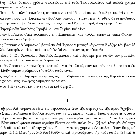
ίγῳ πάλιν ὕστερον χρόνῳ στρατεύσας ἐπὶ τοὺς Ἱεροσολυμίτας καὶ πολλὰ χρήμ
Δαμασκὸν ἀνέζευξεν.
 Ἱεροσολυμιτῶν βασιλεὺς στρατευσάμενος ἐπὶ Ἰδουμαίους καὶ Ἀμαληκίτας ἐνίκησεν.
πολεμῶν πρὸς τὸν Ἰσραηλιτῶν βασιλέα Ἰώασον ἡττᾶται μέν, ληφθεὶς δὲ αἰχμάλωτο
ἰς τὴν ἑαυτοῦ βασιλείαν καὶ ὡς ὁ παῖς αὐτοῦ Ὀζίας τὰ πέριξ ἔθνη ἐχειρώσατο.
ν Ἰσραηλιτῶν βασιλέως Ἱεροβάμου ἐπὶ Συρίαν καὶ νίκη.
ρίων βασιλεὺς στρατευσάμενος ἐπὶ Σαμάρειαν καὶ πολλὰ χρήματα παρὰ Φακέα 
ὴν οἰκείαν ὑπέστρεψεν.
ενος Ῥαασσεὶν ὁ Δαμασκοῦ βασιλεὺς ἐπὶ Ἱεροσολυμίτας ἠνάγκασεν Ἀχάζην τὸν βασιλ
λέα Ἀσσυρίων πεῖσαι τούτοις αὐτὸν ἐπὶ Δαμασκὸν στρατεύσασθαι.
 εἷλεν ὁ τῶν Ἀσσυρίων βασιλεὺς Δαμασκὸν καὶ διέφθειρε μὲν αὐτῶν τὸν βασιλέα
αν ἕτερα ἔθνη κατῴκισεν ἐν Δαμασκῷ.
ὁ τῶν Ἀσσυρίων βασιλεὺς στρατευσάμενος ἐπὶ Σαμάρειαν καὶ πέντε πολιορκήσας ἔτε
 Ὠσῆν παραστησάμενος τὴν πόλιν ἀπέκτεινεν,
ος τὰς δέκα τῶν Ἰσραηλιτῶν φυλὰς εἰς τὴν Μηδίαν κατοικίσας ἐκ τῆς Περσίδος τὸ τῶ
ε χώραν, οὓς Ἕλληνες Σαμαρεῖς καλοῦσιν.
ρόνον ἐτῶν ἑκατὸν καὶ πεντήκοντα καὶ ζ μηνῶν.
I
 τῷ βασιλεῖ παραγενομένῳ εἰς Ἱεροσόλυμα ἀπὸ τῆς συμμαχίας τῆς πρὸς Ἄχαβον
ῷ Σύρων πολεμοῦντι βασιλεῖ παρασχὼν ἦν ὡς προειρήκαμεν, Ἰηοῦς ὁ προφήτης συντ
νθρωπον ἀσεβῆ καὶ πονηρόν: τὸν γὰρ θεὸν ἀηδῶς μὲν ἐπὶ τούτῳ διατεθῆναι, ῥύσ
ἰδίαν αὐτοῦ φύσιν οὖσαν ἀγαθὴν ἔλεγεν ἐκ τῶν πολεμίων. [2] καὶ τότε μὲν ἐπ' εὐχα
τοῦ θεοῦ: μετὰ ταῦτα δὲ τὴν χώραν ὥρμησεν περιερχόμενος ἐν κύκλῳ πᾶσαν ὅσης αὐ
όμιμα τὰ διὰ Μωσήους ὑπὸ θεοῦ δοθέντα καὶ τὴν εὐσέβειαν τὴν πρὸς αὐτόν. [3] καὶ δ