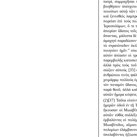
πατρί, συμμαχῆσαι 
βοηθήσειν ὑπέσχετο
τοιούτων αὐτῷ τῶν 
καὶ ξενισθεὶς λαμπ
πορείαν ἐπὶ τοὺς πο
Ἱεροσολύμων, ὅ τε 
ἀπορίαν ὕδατος τοῖς
ἅπαντας, μάλιστα δὲ
ἀμαχητὶ παραδώσοντ
τὸ στρατόπεδον ἐκέλ
ποιητέον ἡμῖν.” οἰ
αὐτὸν ἀπίασιν οἱ τρ
παρεμβολῆς κατεσκην
ἀλλὰ πρὸς τοὺς τοῦ 
σώζειν αὐτούς. [35]
ἀνθρώπου τινὸς ψάλλ
χειμάρρῳ πολλοὺς ὀρ
τὸν ποταμὸν ὕδατος,
παρὰ θεοῦ, ἀλλὰ κα
αὐτῶν ἥμερα κόψετε,
(2)[37] Ταῦτα εἰπό
ἡμερῶν ὁδοῦ ἐν τῇ Ἰ
ἤκουσαν οἱ Μωαβῖτα
αὐτῶν εὐθὺς συλλέξ
ἐμβαλόντες οἱ πολέμ
Μωαβίτιδος, αἵματι
πολεμίων ἐλάμβανον 
ὑπολαβόντες ἠξίωσα