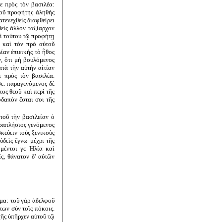
ε πρὸς τὸν βασιλέα:
 τοῦ προφήτης ἀληθὴς
τενεχθεὶς διαφθείρει
θεὶς ἄλλον ταξίαρχον
αὶ τούτου τῷ προφήτῃ
ς καὶ τὸν πρὸ αὐτοῦ
λίαν ἐπιεικὴς τὸ ἦθος
ν, ὅτι μὴ βουλόμενος
τὰ τὴν αὐτὴν αἰτίαν
ι πρὸς τὸν βασιλέα.
ε. παραγενόμενος δὲ
ος θεοῦ καὶ περὶ τῆς
δαπὸν ἔσται σοι τῆς
τοῦ τὴν βασιλείαν ὁ
αραπλήσιος γενόμενος
κεύειν τοὺς ξενικοὺς
ὐδεὶς ἔγνω μέχρι τῆς
 μέντοι γε Ἠλία καὶ
ς, θάνατον δ' αὐτῶν
μα: τοῦ γὰρ ἀδελφοῦ
ων σὺν τοῖς πόκοις.
χῆς ὑπῆρχεν αὐτοῦ τῷ