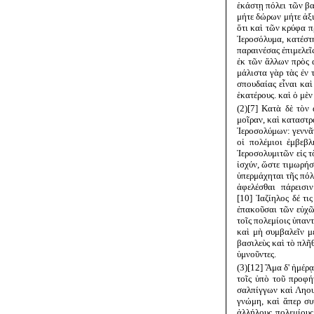
ἑκάστῃ πόλει τῶν βα
μήτε δώρων μήτε ἀξι
ὅτι καὶ τῶν κρύφα π
Ἱεροσόλυμα, κατέστη
παραινέσας ἐπιμελεῖ
ἐκ τῶν ἄλλων πρὸς 
μάλιστα γὰρ τὰς ἐν 
σπουδαίας εἶναι καὶ
ἑκατέρους. καὶ ὁ μὲ
(2)[7] Κατὰ δὲ τὸν
μοῖραν, καὶ καταστρ
Ἱεροσολύμων: γεννᾶτ
οἱ πολέμιοι ἐμβεβλ
Ἱεροσολυμιτῶν εἰς τ
ἰσχύν, ὥστε τιμωρήσ
ὑπερμάχηται τῆς πόλε
ἀφελέσθαι πάρεισι
[10] Ἰαζίηλος δέ τ
ἐπακοῦσαι τῶν εὐχῶν
τοῖς πολεμίοις ὑπαν
καὶ μὴ συμβαλεῖν μὲ
βασιλεὺς καὶ τὸ πλῆ
ὑμνοῦντες.
(3)[12] Ἅμα δ' ἡμέρ
τοῖς ὑπὸ τοῦ προφή
σαλπίγγων καὶ Ληου
γνώμη, καὶ ἅπερ συ
ἀλλήλους πολεμίους