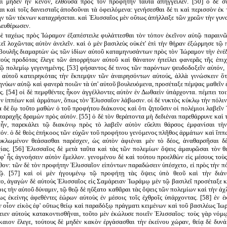
ὶ μηδὲν ἦν κενόν, ἐλθοῦσα πρὸς τὸν προφήτην ταῦτα ἀπήγγειλεν. [50] ὁ δὲ συ
 καὶ τοῖς δανεισταῖς ἀποδοῦναι τὰ ὀφειλόμενα: γενήσεσθαι δέ τι καὶ περισσὸν ἐκ τ
ν τῶν τέκνων καταχρήσεται. καὶ Ἐλισσαῖος μὲν οὕτως ἀπήλλαξε τῶν χρεῶν τὴν γυν
λευθέρωσεν.
δὲ ταχέως πρὸς Ἰώραμον ἐξαπέστειλε φυλάττεσθαι τὸν τόπον ἐκεῖνον αὐτῷ παραινῶν
κεῖ λοχῶντας αὐτὸν ἀνελεῖν. καὶ ὁ μὲν βασιλεὺς οὐκέτ' ἐπὶ τὴν θήραν ἐξώρμησε τῷ
ιβουλῆς διαμαρτὼν ὡς τῶν ἰδίων αὐτοῦ καταμηνυσάντων πρὸς τὸν Ἰώραμον τὴν ἐνέδ
οὺς προδότας ἔλεγε τῶν ἀπορρήτων αὐτοῦ καὶ θάνατον ἠπείλει φανερᾶς τῆς ἐπιχ
 τῷ πολεμίῳ γεγενημένης. [53] φήσαντος δέ τινος τῶν παρόντων ψευδοδοξεῖν αὐτόν,
 αὐτοῦ κατειρηκότας τὴν ἔκπεμψιν τῶν ἀναιρησόντων αὐτούς, ἀλλὰ γινώσκειν ὅτ
νύων αὐτῷ καὶ φανερὰ ποιῶν τὰ ὑπ' αὐτοῦ βουλευόμενα, προσέταξε πέμψας μαθεῖν ἐν
. [54] οἱ δὲ πεμφθέντες ἧκον ἀγγέλλοντες αὐτὸν ἐν Δωθαεὶν ὑπάρχοντα. πέμπει το
ν ἱππέων καὶ ἁρμάτων, ὅπως τὸν Ἐλισσαῖον λάβωσιν. οἱ δὲ νυκτὸς κύκλῳ τὴν πόλι
α δὲ ἕῳ τοῦτο μαθὼν ὁ τοῦ προφήτου διάκονος καὶ ὅτι ζητοῦσιν οἱ πολέμιοι λαβεῖ
ταραχῆς δραμὼν πρὸς αὐτόν. [55] ὁ δὲ τὸν θεράποντα μὴ δεδιέναι παρεθάρρυνε καὶ
ἦν, παρεκάλει τῷ διακόνῳ πρὸς τὸ λαβεῖν αὐτὸν εὔελπι θάρσος ἐμφανίσαι τὴν
όν. ὁ δὲ θεὸς ἐπήκοος τῶν εὐχῶν τοῦ προφήτου γενόμενος πλῆθος ἁρμάτων καὶ ἵππ
υκλωμένον θεάσασθαι παρέσχεν, ὡς αὐτὸν ἀφιέναι μὲν τὸ δέος, ἀναθαρσῆσαι δὲ
ίας. [56] Ἐλισσαῖος δὲ μετὰ ταῦτα καὶ τὰς τῶν πολεμίων ὄψεις ἀμαυρῶσαι τὸν θ
φ' ἧς ἀγνοήσειν αὐτὸν ἔμελλον. γενομένου δὲ καὶ τούτου προελθὼν εἰς μέσους τοὺ
λθον: τῶν δὲ τὸν προφήτην Ἐλισσαῖον εἰπόντων παραδώσειν ὑπέσχετο, εἰ πρὸς τὴν πό
ῷ. [57] καὶ οἱ μὲν ἡγουμένῳ τῷ προφήτῃ τὰς ὄψεις ὑπὸ θεοῦ καὶ τὴν διάν
ο, ἀγαγὼν δὲ αὐτοὺς Ἐλισσαῖος εἰς Σαμάρειαν Ἰωράμῳ μὲν τῷ βασιλεῖ προσέταξε κ
οις τὴν αὑτοῦ δύναμιν, τῷ θεῷ δὲ ηὔξατο καθᾶραι τὰς ὄψεις τῶν πολεμίων καὶ τὴν ἀχλ
ς ἐκείνης ἀφεθέντες ἑώρων αὑτοὺς ἐν μέσοις τοῖς ἐχθροῖς ὑπάρχοντας. [58] ἐν ἐ
 οἷον εἰκὸς ἐφ' οὕτως θείῳ καὶ παραδόξῳ πράγματι κειμένων καὶ τοῦ βασιλέως Ἰω
σειεν αὐτοὺς κατακοντισθῆναι, τοῦτο μὲν ἐκώλυσε ποιεῖν Ἐλισσαῖος: τοὺς γὰρ νόμ
ίκαιον ἔλεγε, τούτους δὲ μηδὲν κακὸν ἐργάσασθαι τὴν ἐκείνου χώραν, θείᾳ δὲ δυν