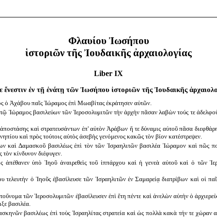
Φλαυίου Ἰωσήπου
ἱστοριῶν τῆς Ἰουδαικῆς ἀρχαιολογίας
Liber IX
ε ἔνεστιν ἐν τῇ ἐνάτῃ τῶν Ἰωσήπου ἱστοριῶν τῆς Ἰουδαικῆς ἀρχαιολο
ος ὁ Ἀχάβου παῖς Ἰώραμος ἐπὶ Μωαβίτας ἐκράτησεν αὐτῶν.
ὐτῷ Ἰώραμος βασιλεύων τῶν Ἱεροσολυμιτῶν τὴν ἀρχὴν πᾶσαν λαβὼν τούς τε ἀδελφοὺ
ς ἀποστάσης καὶ στρατευσάντων ἐπ' αὐτὸν Ἀράβων ἥ τε δύναμις αὐτοῦ πᾶσα διεφθάρη
ι νηπίου καὶ πρὸς τούτοις αὐτὸς ἀσεβὴς γενόμενος κακῶς τὸν βίον κατέστρεψεν.
ρων καὶ Δαμασκοῦ βασιλέως ἐπὶ τὸν τῶν Ἰσραηλιτῶν βασιλέα Ἰώραμον καὶ πῶς πο
 τὸν κίνδυνον διέφυγεν.
ς ἀπέθανεν ὑπὸ Ἰηοῦ ἀναιρεθεὶς τοῦ ἱππάρχου καὶ ἡ γενεὰ αὐτοῦ καὶ ὁ τῶν Ἱ
του τελευτὴν ὁ Ἰηοῦς ἐβασίλευσε τῶν Ἰσραηλιτῶν ἐν Σαμαρείᾳ διατρίβων καὶ οἱ παῖ
α τοὔνομα τῶν Ἱεροσολυμιτῶν ἐβασίλευσεν ἐπὶ ἔτη πέντε καὶ ἀνελὼν αὐτὴν ὁ ἀρχιερε
ξε βασιλέα.
σκηνῶν βασιλέως ἐπὶ τοὺς Ἰσραηλίτας στρατεία καὶ ὡς πολλὰ κακὰ τήν τε χώραν α