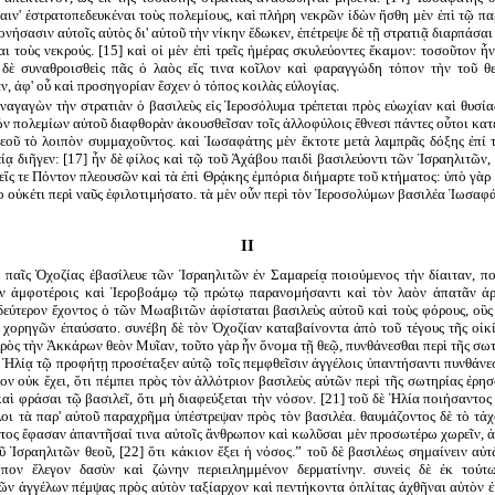
αιν' ἐστρατοπεδευκέναι τοὺς πολεμίους, καὶ πλήρη νεκρῶν ἰδὼν ἥσθη μὲν ἐπὶ τῷ π
πονήσασιν αὐτοῖς αὐτὸς δι' αὑτοῦ τὴν νίκην ἔδωκεν, ἐπέτρεψε δὲ τῇ στρατιᾷ διαρπάσα
ι τοὺς νεκρούς. [15] καὶ οἱ μὲν ἐπὶ τρεῖς ἡμέρας σκυλεύοντες ἔκαμον: τοσοῦτον 
 δὲ συναθροισθεὶς πᾶς ὁ λαὸς εἴς τινα κοῖλον καὶ φαραγγώδη τόπον τὴν τοῦ θ
, ἀφ' οὗ καὶ προσηγορίαν ἔσχεν ὁ τόπος κοιλὰς εὐλογίας.
ἀναγαγὼν τὴν στρατιὰν ὁ βασιλεὺς εἰς Ἱεροσόλυμα τρέπεται πρὸς εὐωχίαν καὶ θυσία
τῶν πολεμίων αὐτοῦ διαφθορὰν ἀκουσθεῖσαν τοῖς ἀλλοφύλοις ἔθνεσι πάντες οὗτοι κα
εοῦ τὸ λοιπὸν συμμαχοῦντος. καὶ Ἰωσαφάτης μὲν ἔκτοτε μετὰ λαμπρᾶς δόξης ἐπί τ
είᾳ διῆγεν: [17] ἦν δὲ φίλος καὶ τῷ τοῦ Ἀχάβου παιδὶ βασιλεύοντι τῶν Ἰσραηλιτῶν
εἴς τε Πόντον πλεουσῶν καὶ τὰ ἐπὶ Θρᾴκης ἐμπόρια διήμαρτε τοῦ κτήματος: ὑπὸ γὰρ
ο οὐκέτι περὶ ναῦς ἐφιλοτιμήσατο. τὰ μὲν οὖν περὶ τὸν Ἱεροσολύμων βασιλέα Ἰωσαφά
II
υ παῖς Ὀχοζίας ἐβασίλευε τῶν Ἰσραηλιτῶν ἐν Σαμαρείᾳ ποιούμενος τὴν δίαιταν, π
ιν ἀμφοτέροις καὶ Ἱεροβοάμῳ τῷ πρώτῳ παρανομήσαντι καὶ τὸν λαὸν ἀπατᾶν ἀρ
δεύτερον ἔχοντος ὁ τῶν Μωαβιτῶν ἀφίσταται βασιλεὺς αὐτοῦ καὶ τοὺς φόρους, οὓς
 χορηγῶν ἐπαύσατο. συνέβη δὲ τὸν Ὀχοζίαν καταβαίνοντα ἀπὸ τοῦ τέγους τῆς οἰκί
ὸς τὴν Ἀκκάρων θεὸν Μυῖαν, τοῦτο γὰρ ἦν ὄνομα τῇ θεῷ, πυνθάνεσθαι περὶ τῆς σωτη
Ἠλίᾳ τῷ προφήτῃ προσέταξεν αὐτῷ τοῖς πεμφθεῖσιν ἀγγέλοις ὑπαντήσαντι πυνθάνεσ
ον οὐκ ἔχει, ὅτι πέμπει πρὸς τὸν ἀλλότριον βασιλεὺς αὐτῶν περὶ τῆς σωτηρίας ἐρησ
αὶ φράσαι τῷ βασιλεῖ, ὅτι μὴ διαφεύξεται τὴν νόσον. [21] τοῦ δὲ Ἠλία ποιήσαντος
λοι τὰ παρ' αὐτοῦ παραχρῆμα ὑπέστρεψαν πρὸς τὸν βασιλέα. θαυμάζοντος δὲ τὸ τάχ
ντος ἔφασαν ἀπαντῆσαί τινα αὐτοῖς ἄνθρωπον καὶ κωλῦσαι μὲν προσωτέρω χωρεῖν, ἀ
οῦ Ἰσραηλιτῶν θεοῦ, [22] ὅτι κάκιον ἕξει ἡ νόσος.” τοῦ δὲ βασιλέως σημαίνειν αὐτ
ωπον ἔλεγον δασὺν καὶ ζώνην περιειλημμένον δερματίνην. συνεὶς δὲ ἐκ τούτ
ῶν ἀγγέλων πέμψας πρὸς αὐτὸν ταξίαρχον καὶ πεντήκοντα ὁπλίτας ἀχθῆναι αὐτὸν ἐκ