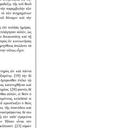
αραδόξῳ τῆς τοῦ θεοῦ
ι τὴν παρεμβολὴν τῶν
ἦν τὸ τῶν ἀνῃρημένων
εοῦ δύναμιν καὶ τὴν
ς ἐπὶ πολλὰς ἡμέρας.
τεπλάγησαν αὐτόν, ὡς
ε δικαιοσύνῃ καὶ τῇ
, πρὸς ὃν κοινωνήσας
 μεγέθους ἀπώλετο τὰ
την οὕτως εἶχεν.
ονηρὸς ὢν καὶ πάντα
ξαμένῳ. [19] τὴν δὲ
 ἔμπροσθεν ἐτέλει τῷ
ας κατενεχθῆναι καὶ
ρίας. [20] φανεὶς δὲ
θαι αὐτῶν, εἰ θεὸν ὁ
ομένους, κελεῦσαί τε
 ἃ προσέταξεν ὁ θεὸς
ος τῆς ἐπανόδου καὶ
ναστρέψαντας δέ σοι
ῷ τὸν ταῦτ' εἰρηκότα
ων Ἠλίαν εἶναι τὸν
έλευσεν. [23] εὑρὼν