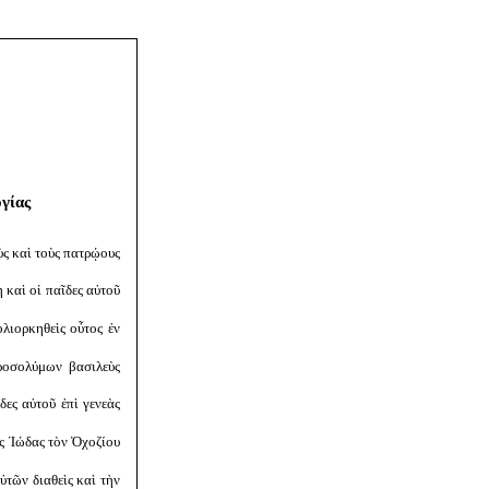
γίας
ς καὶ τοὺς πατρῴους
 καὶ οἱ παῖδες αὐτοῦ
λιορκηθεὶς οὗτος ἐν
εροσολύμων βασιλεὺς
δες αὐτοῦ ἐπὶ γενεὰς
ὺς Ἰώδας τὸν Ὀχοζίου
ὐτῶν διαθεὶς καὶ τὴν