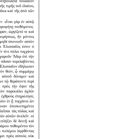
νεβούλευε τοὔλαιον
ῆς τιμῆς τοῦ ἐλαίου,
αῖκα καὶ τῆς ἀπὸ τῶν
: εἶναι γὰρ ἐν αὐτῷ
 προφήτῃ πειθόμενος:
ραν, ὠργίζετό τε καὶ
ειρήσεως, ἣν μόνοις
 μηδὲ ὑπονοεῖν αὐτὸν
ι Ἐλισσαῖός ἐστιν ὁ
 τίνι πόλει τυγχάνει
ιγαροῦν Ἄδερ ἐπὶ τὴν
ν πᾶσαν περιλαβόντες
ν Ἐλισσαῖον ἐδήλωσεν
 τὸν θεόν, ᾧ συμμάχῳ
 αὑτοῦ δύναμιν καὶ
ων τῷ θεράποντι περὶ
 πρὸς τὴν ὄψιν τῆς
εὸν παρεκάλει ἀχλὺν
ς ἐχθροὺς ἐπηρώτησε,
λιν ἐν ᾗ τυγχάνει ὢν
οιαν ἐπεσκοτημένοι
λεῖσαι τὰς πύλας καὶ
ὺν αὐτῶν ἀνελεῖν. οἱ
κπλήξει δὲ δεινῇ καὶ
ράμου πυθομένου τὸν
ῳ πολέμου ληφθέντας
άμει πρὸς αὐτοὺς οὐκ