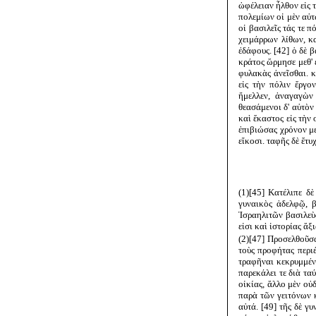
ὠφέλειαν ἦλθον εἰς 
πολεμίων οἱ μὲν αὐτ
οἱ βασιλεῖς τάς τε 
χειμάρρων λίθων, κ
ἐδάφους. [42] ὁ δὲ
κράτος ὥρμησε μεθ' 
φυλακὰς ἀνεῖσθαι. κ
εἰς τὴν πόλιν ἔργο
ἤμελλεν, ἀναγαγὼν 
θεασάμενοι δ' αὐτὸν
καὶ ἕκαστος εἰς τὴν
ἐπιβιώσας χρόνον με
εἴκοσι. ταφῆς δὲ ἔτ
(1)[45] Κατέλιπε δ
γυναικὸς ἀδελφῷ, β
Ἰσραηλιτῶν βασιλεὺς
εἰσι καὶ ἱστορίας ἄξ
(2)[47] Προσελθοῦσ
τοὺς προφήτας περι
τραφῆναι κεκρυμμένο
παρεκάλει τε διὰ ταύ
οἰκίας, ἄλλο μὲν οὐ
παρὰ τῶν γειτόνων κ
αὐτά. [49] τῆς δὲ γ