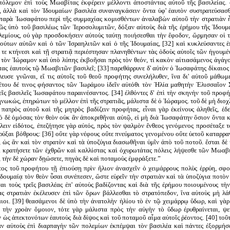
πόλεμον ἐπὶ τοὺς Μωαβίτας ἐκφέρειν μέλλοντι ἀποστάντας αὐτοῦ τῆς βασιλείας. 
, ἀλλὰ καὶ τὸν Ἰδουμαίων βασιλέα συναναγκάσειν ὄντα ὑφ' ἑαυτὸν συστρατεύσασθ
παρὰ Ἰωσαφάτου περὶ τῆς συμμαχίας κομισθέντων ἀναλαβὼν αὑτοῦ τὴν στρατιὰν ἧ
ρῶς ὑπὸ τοῦ βασιλέως τῶν Ἱεροσολυμιτῶν, δόξαν αὐτοὺς διὰ τῆς ἐρήμου τῆς Ἰδουμ
λεμίους, οὐ γὰρ προσδοκήσειν αὐτοὺς ταύτῃ ποιήσεσθαι τὴν ἔφοδον, ὥρμησαν οἱ τ
τούτων αὐτῶν καὶ ὁ τῶν Ἰσραηλιτῶν καὶ ὁ τῆς Ἰδουμαίας, [32] καὶ κυκλεύσαντες ἑ
 τε κτήνεσι καὶ τῇ στρατιᾷ περιέστησαν πλανηθέντων τὰς ὁδοὺς αὐτοῖς τῶν ἡγουμ
 τὸν Ἰώραμον καὶ ὑπὸ λύπης ἐκβοῆσαι πρὸς τὸν θεόν, τί κακὸν αἰτιασάμενος ἀγάγοι
ας ἑαυτοὺς τῷ Μωαβιτῶν βασιλεῖ; [33] παρεθάρρυνε δ' αὐτὸν ὁ Ἰωσαφάτης δίκαιος 
ευσε γνῶναι, εἴ τις αὐτοῖς τοῦ θεοῦ προφήτης συνελήλυθεν, ἵνα δι' αὐτοῦ μάθωμ
κέτου δέ τινος φήσαντος τῶν Ἰωράμου ἰδεῖν αὐτόθι τὸν Ἠλία μαθητὴν Ἐλισσαῖον
εῖς βασιλεῖς Ἰωσαφάτου παραινέσαντος. [34] ἐλθόντες δ' ἐπὶ τὴν σκηνὴν τοῦ προφήτ
ωκώς, ἐπηρώτων τὸ μέλλον ἐπὶ τῆς στρατιᾶς, μάλιστα δὲ ὁ Ἰώραμος. τοῦ δὲ μὴ διο
πατρὸς αὐτοῦ καὶ τῆς μητρὸς βαδίζειν προφήτας, εἶναι γὰρ ἐκείνους ἀληθεῖς, ἐδ
 ὁ δὲ ὀμόσας τὸν θεὸν οὐκ ἂν ἀποκριθῆναι αὐτῷ, εἰ μὴ διὰ Ἰωσαφάτην ὅσιον ὄντα κ
ειν εἰδότος, ἐπεζήτησε γὰρ αὐτός, πρὸς τὸν ψαλμὸν ἔνθεος γενόμενος προσέταξε τ
ύξαι βόθρους: [36] οὔτε γὰρ νέφους οὔτε πνεύματος γενομένου οὔτε ὑετοῦ καταρρ
 ὡς ἂν καὶ τὸν στρατὸν καὶ τὰ ὑποζύγια διασωθῆναι ὑμῖν ἀπὸ τοῦ ποτοῦ. ἔσται δὲ
ὶ κρατήσετε τῶν ἐχθρῶν καὶ καλλίστας καὶ ὀχυρωτάτας πόλεις λήψεσθε τῶν Μωαβι
 τὴν δὲ χώραν δῃώσετε, πηγὰς δὲ καὶ ποταμοὺς ἐμφράξετε.”
ντος τοῦ προφήτου τῇ ἐπιούσῃ πρὶν ἥλιον ἀνασχεῖν ὁ χειμάρρους πολὺς ἐρρύη, σφ
δουμαίᾳ τὸν θεὸν ὗσαι συνέπεσεν, ὥστε εὑρεῖν τὴν στρατιὰν καὶ τὰ ὑποζύγια ποτὸν
ι τοὺς τρεῖς βασιλέας ἐπ' αὐτοὺς βαδίζοντας καὶ διὰ τῆς ἐρήμου ποιουμένους τὴν
ας στρατιὰν ἐκέλευσεν ἐπὶ τῶν ὅρων βάλλεσθαι τὸ στρατόπεδον, ἵνα αὐτοὺς μὴ λά
ιοι. [39] θεασάμενοι δὲ ὑπὸ τὴν ἀνατολὴν ἡλίου τὸ ἐν τῷ χειμάρρῳ ὕδωρ, καὶ γὰ
 τὴν χροὰν ὅμοιον, τότε γὰρ μάλιστα πρὸς τὴν αὐγὴν τὸ ὕδωρ ἐρυθραίνεται, ψ
ὡς ἀπεκτονότων ἑαυτοὺς διὰ δίψος καὶ τοῦ ποταμοῦ αἷμα αὐτοῖς ῥέοντος. [40] τοῦτ
ν αὐτοὺς ἐπὶ διαρπαγὴν τῶν πολεμίων ἐκπέμψαι τὸν βασιλέα καὶ πάντες ἐξορμήσα