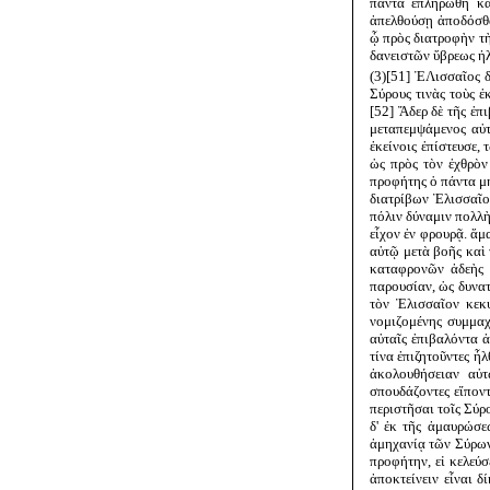
πάντα ἐπληρώθη κα
ἀπελθούσῃ ἀποδόσθαι
ᾧ πρὸς διατροφὴν τὴ
δανειστῶν ὕβρεως ἠ
(3)[51] ἘΛισσαῖος 
Σύρους τινὰς τοὺς ἐ
[52] Ἄδερ δὲ τῆς ἐπ
μεταπεμψάμενος αὐτ
ἐκείνοις ἐπίστευσε,
ὡς πρὸς τὸν ἐχθρὸν
προφήτης ὁ πάντα μη
διατρίβων Ἐλισσαῖος
πόλιν δύναμιν πολλὴ
εἶχον ἐν φρουρᾷ. ἅμ
αὐτῷ μετὰ βοῆς καὶ 
καταφρονῶν ἀδεὴς 
παρουσίαν, ὡς δυνατ
τὸν Ἐλισσαῖον κεκ
νομιζομένης συμμαχ
αὐταῖς ἐπιβαλόντα ἀ
τίνα ἐπιζητοῦντες ἦ
ἀκολουθήσειαν αὐτ
σπουδάζοντες εἵποντ
περιστῆσαι τοῖς Σύρ
δ' ἐκ τῆς ἀμαυρώσεω
ἀμηχανίᾳ τῶν Σύρων
προφήτην, εἰ κελεύ
ἀποκτείνειν εἶναι δ