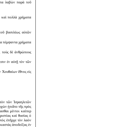
ατα λαβὼν παρὰ τοῦ
ς καὶ πολλὰ χρήματα
τοῦ βασιλέως αὐτῶν
έα πέμψαντα χρήματα
, τοὺς δὲ ἀνθρώπους
σιν ἐν αὐτῇ τὸν τῶν
ν Χουθαίων ἔθνος εἰς
 τὸν τῶν Ἰσραηλιτῶν
υχὼν ᾐτιᾶτο τῆς πρὸς
ασθαι μέντοι καίπερ
ριστίας καὶ θυσίας ὁ
τὸς ἐπῆρχε τὸν λαὸν
ικαστὰς ἀποδείξας ἐν