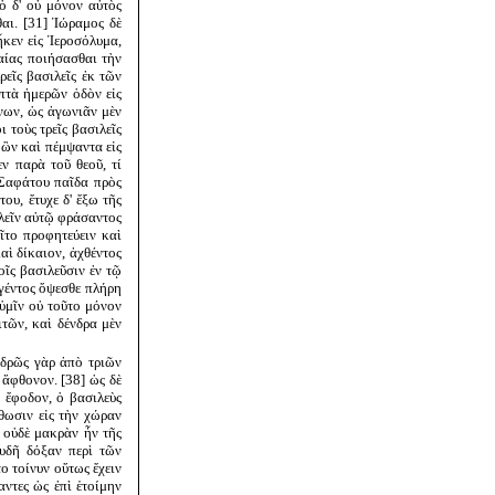
ὁ δ' οὐ μόνον αὐτὸς
αι. [31] Ἰώραμος δὲ
κεν εἰς Ἱεροσόλυμα,
αίας ποιήσασθαι τὴν
ρεῖς βασιλεῖς ἐκ τῶν
πτὰ ἡμερῶν ὁδὸν εἰς
ένων, ὡς ἀγωνιᾶν μὲν
 τοὺς τρεῖς βασιλεῖς
ὢν καὶ πέμψαντα εἰς
εν παρὰ τοῦ θεοῦ, τί
 Σαφάτου παῖδα πρὸς
ου, ἔτυχε δ' ἔξω τῆς
χλεῖν αὐτῷ φράσαντος
εῖτο προφητεύειν καὶ
αὶ δίκαιον, ἀχθέντος
οῖς βασιλεῦσιν ἐν τῷ
αγέντος ὄψεσθε πλήρη
 ὑμῖν οὐ τοῦτο μόνον
τῶν, καὶ δένδρα μὲν
οδρῶς γὰρ ἀπὸ τριῶν
 ἄφθονον. [38] ὡς δὲ
 ἔφοδον, ὁ βασιλεὺς
θωσιν εἰς τὴν χώραν
ρ οὐδὲ μακρὰν ἦν τῆς
ευδῆ δόξαν περὶ τῶν
ο τοίνυν οὕτως ἔχειν
ντες ὡς ἐπὶ ἑτοίμην