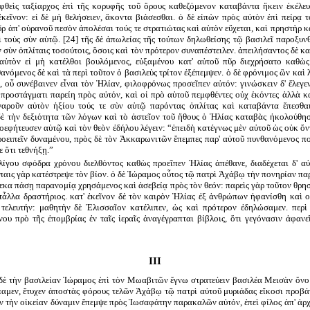
φθεὶς ταξίαρχος ἐπὶ τῆς κορυφῆς τοῦ ὄρους καθεζόμενον καταβάντα ἥκειν ἐκέλευ
ἐκεῖνον: εἰ δὲ μὴ θελήσειεν, ἄκοντα βιάσεσθαι. ὁ δὲ εἰπὼν πρὸς αὐτὸν ἐπὶ πείρᾳ
ῦρ ἀπ' οὐρανοῦ πεσὸν ἀπολέσαι τούς τε στρατιώτας καὶ αὐτὸν εὔχεται, καὶ πρηστὴρ κα
ὶ τοὺς σὺν αὐτῷ. [24] τῆς δὲ ἀπωλείας τῆς τούτων δηλωθείσης τῷ βασιλεῖ παροξυν
ν σὺν ὁπλίταις τοσούτοις, ὅσοις καὶ τὸν πρότερον συναπέστειλεν. ἀπειλήσαντος δὲ κ
αὐτὸν εἰ μὴ κατέλθοι βουλόμενος, εὐξαμένου κατ' αὐτοῦ πῦρ διεχρήσατο καθὼ
ανόμενος δὲ καὶ τὰ περὶ τοῦτον ὁ βασιλεὺς τρίτον ἐξέπεμψεν. ὁ δὲ φρόνιμος ὢν καὶ 
, οὗ συνέβαινεν εἶναι τὸν Ἠλίαν, φιλοφρόνως προσεῖπεν αὐτόν: γινώσκειν δ' ἔλεγε
προστάγματι παρείη πρὸς αὐτόν, καὶ οἱ πρὸ αὐτοῦ πεμφθέντες οὐχ ἑκόντες ἀλλὰ κα
γαροῦν αὐτὸν ἠξίου τούς τε σὺν αὐτῷ παρόντας ὁπλίτας καὶ καταβάντα ἕπεσθα
δὲ τὴν δεξιότητα τῶν λόγων καὶ τὸ ἀστεῖον τοῦ ἤθους ὁ Ἠλίας καταβὰς ἠκολούθησ
οεφήτευσεν αὐτῷ καὶ τὸν θεὸν ἐδήλου λέγειν: “ἐπειδὴ κατέγνως μὲν αὐτοῦ ὡς οὐκ ὄντ
ροειπεῖν δυναμένου, πρὸς δὲ τὸν Ἀκκαρωνιτῶν ἔπεμπες παρ' αὐτοῦ πυνθανόμενος πο
 ὅτι τεθνήξῃ.”
ὀλίγου σφόδρα χρόνου διελθόντος καθὼς προεῖπεν Ἠλίας ἀπέθανε, διαδέχεται δ' αὐ
αις γὰρ κατέστρεψε τὸν βίον. ὁ δὲ Ἰώραμος οὗτος τῷ πατρὶ Ἀχάβῳ τὴν πονηρίαν π
εκα πάσῃ παρανομίᾳ χρησάμενος καὶ ἀσεβείᾳ πρὸς τὸν θεόν: παρεὶς γὰρ τοῦτον θρησ
 τἆλλα δραστήριος. κατ' ἐκεῖνον δὲ τὸν καιρὸν Ἠλίας ἐξ ἀνθρώπων ἠφανίσθη καὶ ο
τελευτήν: μαθητὴν δὲ Ἐλισσαῖον κατέλιπεν, ὡς καὶ πρότερον ἐδηλώσαμεν. περὶ
ου πρὸ τῆς ἐπομβρίας ἐν ταῖς ἱεραῖς ἀναγέγραπται βίβλοις, ὅτι γεγόνασιν ἀφανεῖ
III
δὲ τὴν βασιλείαν Ἰώραμος ἐπὶ τὸν Μωαβιτῶν ἔγνω στρατεύειν βασιλέα Μεισὰν ὄνο
παμεν, ἔτυχεν ἀποστὰς φόρους τελῶν Ἀχάβῳ τῷ πατρὶ αὐτοῦ μυριάδας εἴκοσι προβάτ
ν τὴν οἰκείαν δύναμιν ἔπεμψε πρὸς Ἰωσαφάτην παρακαλῶν αὐτόν, ἐπεὶ φίλος ἀπ' ἀρ