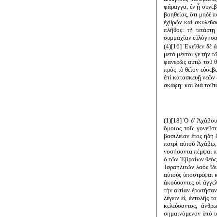
φάραγγα, ἐν ᾗ συνέβ
βοηθείας, ὅτι μηδὲ 
ἐχθρῶν καὶ σκυλεῦσα
πλῆθος: τῇ τετάρτῃ
συμμαχίαν εὐλόγησαν
(4)[16] Ἐκεῖθεν δὲ 
μετὰ μέντοι γε τὴν 
φανερῶς αὐτῷ τοῦ θ
πρὸς τὸ θεῖον εὐσεβ
ἐπὶ κατασκευῇ νεῶν 
σκάφη: καὶ διὰ τοῦτ
(1)[18] Ὁ δ' Ἀχάβο
ὅμοιος τοῖς γονεῦσ
βασιλείαν ἔτος ἤδη 
πατρὶ αὐτοῦ Ἀχάβῳ,
νοσήσαντα πέμψαι πρ
ὁ τῶν Ἑβραίων θεὸς 
Ἰσραηλιτῶν λαὸς ἴδι
αὐτοὺς ὑποστρέψαι κ
ἀκούσαντες οἱ ἄγγε
τὴν αἰτίαν ἐρωτήσα
λέγειν ἐξ ἐντολῆς τ
κελεύσαντος, ἄνθρ
σημαινόμενον ὑπὸ τ