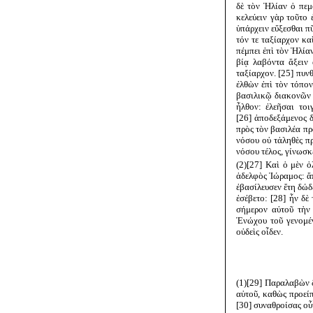
δὲ τὸν Ἠλίαν ὁ πεμ
κελεύειν γὰρ τοῦτο 
ὑπάρχειν εὔξεσθαι π
τόν τε ταξίαρχον κα
πέμπει ἐπὶ τὸν Ἠλία
βίᾳ λαβόντα ἄξειν 
ταξίαρχον. [25] πυνθ
ἐλθὼν ἐπὶ τὸν τόπον
βασιλικῷ διακονῶν 
ἦλθον: ἐλεῆσαι τοι
[26] ἀποδεξάμενος 
πρὸς τὸν βασιλέα πρ
νόσου οὐ τἀληθὲς π
νόσου τέλος, γίνωσκε
(2)[27] Καὶ ὁ μὲν 
ἀδελφὸς Ἰώραμος: ἄπ
ἐβασίλευσεν ἔτη δώδ
ἐσέβετο: [28] ἦν δὲ
σήμερον αὐτοῦ τὴν 
Ἐνώχου τοῦ γενομέν
οὐδεὶς οἶδεν.
(1)[29] Παραλαβὼν 
αὐτοῦ, καθὼς προεί
[30] συναθροίσας οὖ