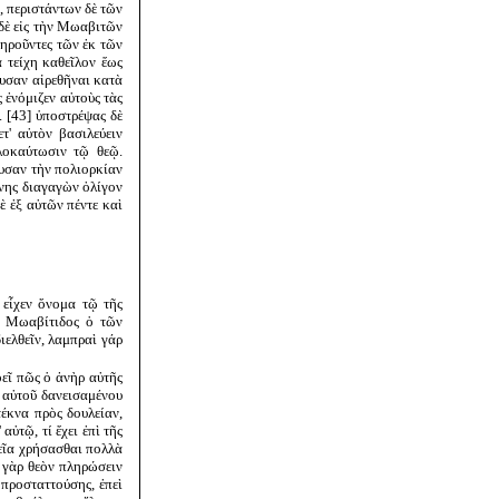
, περιστάντων δὲ τῶν
 δὲ εἰς τὴν Μωαβιτῶν
ληροῦντες τῶν ἐκ τῶν
 τείχη καθεῖλον ἕως
υσαν αἱρεθῆναι κατὰ
 ἐνόμιζεν αὐτοὺς τὰς
. [43] ὑποστρέψας δὲ
τ' αὐτὸν βασιλεύειν
ὁλοκαύτωσιν τῷ θεῷ.
λυσαν τὴν πολιορκίαν
ήνης διαγαγὼν ὀλίγον
ὲ ἐξ αὐτῶν πέντε καὶ
 εἶχεν ὄνομα τῷ τῆς
ῆς Μωαβίτιδος ὁ τῶν
ιελθεῖν, λαμπραὶ γάρ
εῖ πῶς ὁ ἀνὴρ αὐτῆς
 αὐτοῦ δανεισαμένου
τέκνα πρὸς δουλείαν,
αὐτῷ, τί ἔχει ἐπὶ τῆς
γεῖα χρήσασθαι πολλὰ
ν γὰρ θεὸν πληρώσειν
 προσταττούσης, ἐπεὶ