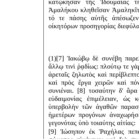
κατῴκησαν τῆς Ἰδουμαίας τ
Ἀμαλήκου κληθεῖσαν Ἀμαληκῖτι
τό τε πάσης αὐτῆς ἀπέσωζεν
οἰκητόρων προσηγορίας διεφύλα
(1)[7] Ἰακώβῳ δὲ συνέβη παρελ
ἄλλῳ τινὶ ῥᾳδίως: πλούτῳ τε γὰ
ἀρεταῖς ζηλωτὸς καὶ περίβλεπτ
καὶ πρὸς ἔργα χειρῶν καὶ πό
συνιέναι. [8] τοσαύτην δ' ἄρ
εὐδαιμονίας ἐπιμέλειαν, ὡς
ὑπερβολὴν τῶν ἀγαθῶν παρασχ
ἡμετέρων προγόνων ἀναχωρήσε
γεγονότας ὑπὸ τοιαύτης αἰτίας:
[9] Ἰώσηπον ἐκ Ῥαχήλας πεπα