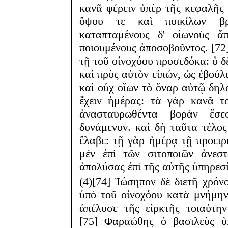
κανᾶ φέρειν ὑπὲρ τῆς κεφαλῆς 
ὄψου τε καὶ ποικίλων βρω
καταπταμένους δ' οἰωνοὺς ἅ
ποιουμένους ἀποσοβοῦντος. [72]
τῇ τοῦ οἰνοχόου προσεδόκα: ὁ 
καὶ πρὸς αὐτὸν εἰπών, ὡς ἐβούλ
καὶ οὐχ οἵων τὸ ὄναρ αὐτῷ δηλο
ἔχειν ἡμέρας: τὰ γὰρ κανᾶ το
ἀνασταυρωθέντα βορὰν ἔσε
δυνάμενον. καὶ δὴ ταῦτα τέλος
ἔλαβε: τῇ γὰρ ἡμέρᾳ τῇ προειρ
μὲν ἐπὶ τῶν σιτοποιῶν ἀνεσ
ἀπολύσας ἐπὶ τῆς αὐτῆς ὑπηρεσ
(4)[74] Ἰώσηπον δὲ διετῆ χρόν
ὑπὸ τοῦ οἰνοχόου κατὰ μνήμη
ἀπέλυσε τῆς εἱρκτῆς τοιαύτη
[75] Φαραώθης ὁ βασιλεὺς ὑ