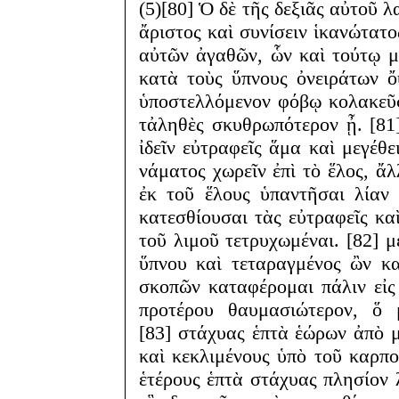
(5)[80] Ὁ δὲ τῆς δεξιᾶς αὐτοῦ λ
ἄριστος καὶ συνίσειν ἱκανώτατ
αὐτῶν ἀγαθῶν, ὧν καὶ τούτῳ 
κατὰ τοὺς ὕπνους ὀνειράτων ὄ
ὑποστελλόμενον φόβῳ κολακεῦσ
τἀληθὲς σκυθρωπότερον ᾖ. [81
ἰδεῖν εὐτραφεῖς ἅμα καὶ μεγέθ
νάματος χωρεῖν ἐπὶ τὸ ἕλος, ἄ
ἐκ τοῦ ἕλους ὑπαντῆσαι λίαν 
κατεσθίουσαι τὰς εὐτραφεῖς κ
τοῦ λιμοῦ τετρυχωμέναι. [82] μ
ὕπνου καὶ τεταραγμένος ὢν κα
σκοπῶν καταφέρομαι πάλιν εἰς
προτέρου θαυμασιώτερον, ὅ 
[83] στάχυας ἑπτὰ ἑώρων ἀπὸ 
καὶ κεκλιμένους ὑπὸ τοῦ καρπο
ἑτέρους ἑπτὰ στάχυας πλησίον 