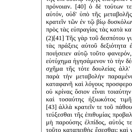
πρόνοιαν. [40] ὁ δὲ τούτων τ
αὐτόν, οὐδ' ὑπὸ τῆς μεταβολῆς
κρατεῖν τῶν ἐν τῷ βίῳ δυσκόλω
πρὸς τὰς εὐπραγίας τὰς κατὰ κ
(2)[41] Τῆς γὰρ τοῦ δεσπότου γυ
τὰς πράξεις αὐτοῦ δεξιότητα ἐ
ποιήσειεν αὐτῷ τοῦτο φανερόν, 
εὐτύχημα ἡγησάμενον τὸ τὴν δέσ
σχῆμα τῆς τότε δουλείας ἀλλ
παρὰ τὴν μεταβολὴν παραμένο
καταφανῆ καὶ λόγους προσφερού
οὐ κρίνας ὅσιον εἶναι τοιαύτην
καὶ τοσαύτης ἠξιωκότος τιμῆ
[43] ἀλλὰ κρατεῖν τε τοῦ πάθο
τεύξεσθαι τῆς ἐπιθυμίας προβα
μὴ παρούσης ἐλπίδος, αὐτός τ
τοῦτο καταπειθὴς ἔσεσθαι: καὶ γ