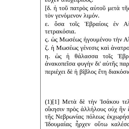
[δ. ἡ τοῦ πατρὸς αὐτοῦ μετὰ τῆ
τὸν γενόμενον λιμόν.
ε. ὅσα τοῖς Ἑβραίοις ἐν Α
τετρακόσια.
ς. ὡς Μωσέως ἡγουμένου τὴν Αἴ
ζ. ἡ Μωσέως γένεσις καὶ ἀνατρ
η. ὡς ἡ θάλασσα τοῖς Ἑβρα
ἀνακοπεῖσα φυγὴν δι' αὐτῆς παρ
περιέχει δὲ ἡ βίβλος ἔτη διακόσι
(1)[1] Μετὰ δὲ τὴν Ἰσάκου τε
οἴκησιν πρὸς ἀλλήλους οὐχ ἣν
τῆς Νεβρωνίας πόλεως ἐκχωρήσ
Ἰδουμαίας ἦρχεν οὕτω καλέσ