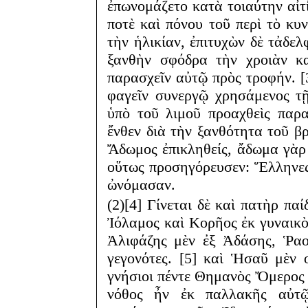
ἐπωνομάζετο κατὰ τοιαύτην αἰτ
ποτὲ καὶ πόνου τοῦ περὶ τὸ κυν
τὴν ἡλικίαν, ἐπιτυχὼν δὲ τἀδε
ξανθὴν σφόδρα τὴν χροιὰν κα
παρασχεῖν αὐτῷ πρὸς τροφήν. [
φαγεῖν συνεργῷ χρησάμενος τῇ
ὑπὸ τοῦ λιμοῦ προαχθεὶς παρ
ἔνθεν διὰ τὴν ξανθότητα τοῦ β
Ἄδωμος ἐπικληθείς, ἄδωμα γὰρ
οὕτως προσηγόρευσεν: Ἕλληνες
ὠνόμασαν.
(2)[4] Γίνεται δὲ καὶ πατὴρ πα
Ἰόλαμος καὶ Κορῆος ἐκ γυναικὸ
Ἀλιφάζης μὲν ἐξ Ἀδάσης, Ῥα
γεγονότες. [5] καὶ Ἡσαῦ μὲν 
γνήσιοι πέντε Θημανὸς Ὄμερο
νόθος ἦν ἐκ παλλακῆς αὐτῷ