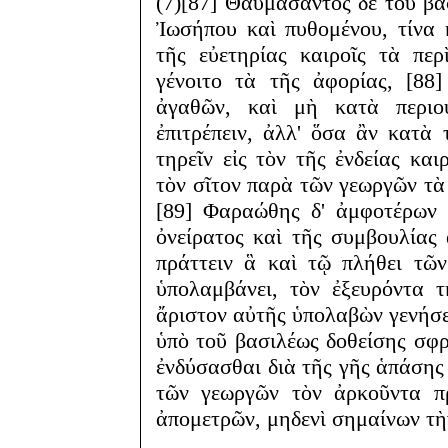
(7)[87] Θαυμάσαντος δὲ τοῦ βα
Ἰωσήπου καὶ πυθομένου, τίνα 
τῆς εὐετηρίας καιροῖς τὰ πε
γένοιτο τὰ τῆς ἀφορίας, [88
ἀγαθῶν, καὶ μὴ κατὰ περιου
ἐπιτρέπειν, ἀλλ' ὅσα ἂν κατὰ
τηρεῖν εἰς τὸν τῆς ἐνδείας κα
τὸν σῖτον παρὰ τῶν γεωργῶν τὰ
[89] Φαραώθης δ' ἀμφοτέρων 
ὀνείρατος καὶ τῆς συμβουλίας
πράττειν ἃ καὶ τῷ πλήθει τῶ
ὑπολαμβάνει, τὸν ἐξευρόντα 
ἄριστον αὐτῆς ὑπολαβὼν γενήσεσ
ὑπὸ τοῦ βασιλέως δοθείσης σφρ
ἐνδύσασθαι διὰ τῆς γῆς ἁπάσης
τῶν γεωργῶν τὸν ἀρκοῦντα πρ
ἀπομετρῶν, μηδενὶ σημαίνων τὴν