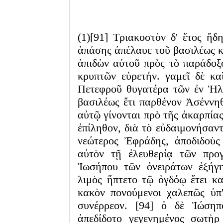
(1)[91] Τριακοστὸν δ' ἔτος ἤδ
ἁπάσης ἀπέλαυε τοῦ βασιλέως 
ἀπιδὼν αὐτοῦ πρὸς τὸ παράδοξ
κρυπτῶν εὑρετήν. γαμεῖ δὲ κα
Πετεφροῦ θυγατέρα τῶν ἐν Ἡλ
βασιλέως ἔτι παρθένον Ἀσέννηθι
αὐτῷ γίνονται πρὸ τῆς ἀκαρπία
ἐπίληθον, διὰ τὸ εὐδαιμονήσαν
νεώτερος Ἐφράδης, ἀποδιδοὺς
αὐτὸν τῇ ἐλευθερίᾳ τῶν προγ
Ἰωσήπου τῶν ὀνειράτων ἐξήγη
λιμὸς ἥπτετο τῷ ὀγδόῳ ἔτει κα
κακὸν πονούμενοι χαλεπῶς ὑπ
συνέρρεον. [94] ὁ δὲ Ἰώσηπο
ἀπεδίδοτο γεγενημένος σωτὴρ