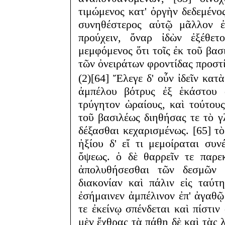
τιμώμενος κατ' ὀργὴν δεδεμέν
συνηθέστερος αὐτῷ μᾶλλον ἐγ
προύχειν, ὄναρ ἰδὼν ἐξέθετ
μεμφόμενος ὅτι τοῖς ἐκ τοῦ βασι
τῶν ὀνειράτων φροντίδας προστ
(2)[64] Ἔλεγε δ' οὖν ἰδεῖν κα
ἀμπέλου βότρυς ἐξ ἑκάστου 
τρύγητον ὡραίους, καὶ τούτους
τοῦ βασιλέως διηθήσας τε τὸ γλ
δέξασθαι κεχαρισμένως. [65] τ
ἠξίου δ' εἴ τι μεμοίραται συ
ὄψεως. ὁ δὲ θαρρεῖν τε παρε
ἀπολυθήσεσθαι τῶν δεσμῶν 
διακονίαν καὶ πάλιν εἰς ταύτ
ἐσήμαινεν ἀμπέλινον ἐπ' ἀγαθῷ
τε ἐκείνῳ σπένδεται καὶ πίστιν
μὲν ἔχθρας τὰ πάθη δὲ καὶ τὰς 