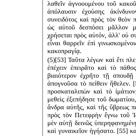
λαθεῖν ἀγνοουμένου τοῦ κακοῦ
ἀπόλαυσιν ἐχούσης ἀκίνδυν
συνειδότος καὶ πρὸς τὸν θεὸν 
ὡς αὐτοῦ δεσπόσει μᾶλλον μ
χρήσεται πρὸς αὐτόν, ἀλλ' οὐ σ
εἶναι θαρρεῖν ἐπὶ γινωσκομένο
κακοπραγίᾳ.
(5)[53] Ταῦτα λέγων καὶ ἔτι πλ
ἐπέχειν ἐπειρᾶτο καὶ τὸ πάθο
βιαιότερον ἐχρῆτο τῇ σπουδῇ
ἀπογνοῦσα τὸ πείθειν ἤθελεν. 
προσκαταλιπὼν καὶ τὸ ἱμάτιο
μεθεὶς ἐξεπήδησε τοῦ δωματίου,
ἄνδρα αὐτῆς, καὶ τῆς ὕβρεως 
πρὸς τὸν Πετεφρὴν ἔγνω τοῦ 
μὲν αὐτῇ δεινῶς ὑπερηφανημέν
καὶ γυναικεῖον ἡγήσατο. [55] 