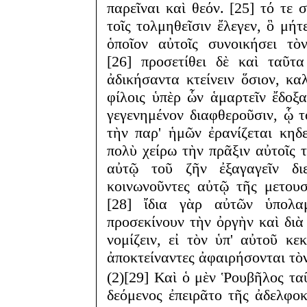
παρεῖναι καὶ θεόν. [25] τό τε σ
τοῖς τολμηθεῖσιν ἔλεγεν, ὃ μήτ
ὁποῖον αὐτοῖς συνοικήσει τὸ
[26] προσετίθει δὲ καὶ ταῦτ
ἀδικήσαντα κτείνειν ὅσιον, κα
φίλοις ὑπὲρ ὧν ἁμαρτεῖν ἔδοξ
γεγενημένον διαφθεροῦσιν, ᾧ τ
τὴν παρ' ἡμῶν ἐρανίζεται κηδε
πολὺ χείρω τὴν πρᾶξιν αὐτοῖς 
αὐτῷ τοῦ ζῆν ἐξαγαγεῖν δι
κοινωνοῦντες αὐτῷ τῆς μετουσ
[28] ἴδια γὰρ αὐτῶν ὑπολα
προσεκίνουν τὴν ὀργὴν καὶ διὰ
νομίζειν, εἰ τὸν ὑπ' αὐτοῦ κ
ἀποκτείναντες ἀφαιρήσονται τὸν
(2)[29] Καὶ ὁ μὲν Ῥουβῆλος ταῦ
δεόμενος ἐπειρᾶτο τῆς ἀδελφοκ