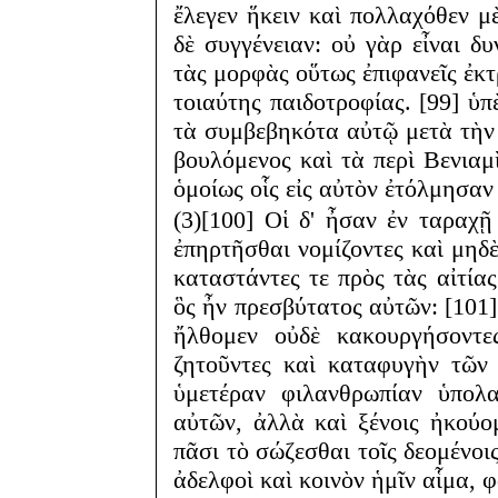
ἔλεγεν ἥκειν καὶ πολλαχόθεν μ
δὲ συγγένειαν: οὐ γὰρ εἶναι δυ
τὰς μορφὰς οὕτως ἐπιφανεῖς ἐκ
τοιαύτης παιδοτροφίας. [99] ὑπ
τὰ συμβεβηκότα αὐτῷ μετὰ τὴν 
βουλόμενος καὶ τὰ περὶ Βενιαμὶ
ὁμοίως οἷς εἰς αὐτὸν ἐτόλμησαν
(3)[100] Οἱ δ' ἦσαν ἐν ταραχῇ
ἐπηρτῆσθαι νομίζοντες καὶ μηδ
καταστάντες τε πρὸς τὰς αἰτί
ὃς ἦν πρεσβύτατος αὐτῶν: [101] 
ἤλθομεν οὐδὲ κακουργήσοντε
ζητοῦντες καὶ καταφυγὴν τῶν
ὑμετέραν φιλανθρωπίαν ὑπολα
αὐτῶν, ἀλλὰ καὶ ξένοις ἠκούο
πᾶσι τὸ σώζεσθαι τοῖς δεομένοις
ἀδελφοὶ καὶ κοινὸν ἡμῖν αἷμα, φ