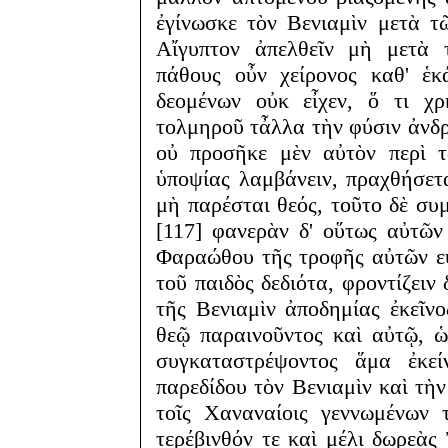
ἐγίνωσκε τὸν Βενιαμὶν μετὰ τ
Αἴγυπτον ἀπελθεῖν μὴ μετὰ τ
πάθους οὖν χείρονος καθ' ἑκ
δεομένων οὐκ εἶχεν, ὅ τι χρ
τολμηροῦ τἆλλα τὴν φύσιν ἀνδ
οὐ προσῆκε μὲν αὐτὸν περὶ τ
ὑποψίας λαμβάνειν, πραχθήσετ
μὴ παρέσται θεός, τοῦτο δὲ συ
[117] φανερὰν δ' οὕτως αὐτῶν
Φαραώθου τῆς τροφῆς αὐτῶν εὐ
τοῦ παιδὸς δεδιότα, φροντίζειν
τῆς Βενιαμὶν ἀποδημίας ἐκεῖνο
θεῷ παραινοῦντος καὶ αὐτῷ, 
συγκαταστρέψοντος ἅμα ἐκεί
παρεδίδου τὸν Βενιαμὶν καὶ τὴν
τοῖς Χαναναίοις γεννωμένων 
τερέβινθόν τε καὶ μέλι δωρεὰς