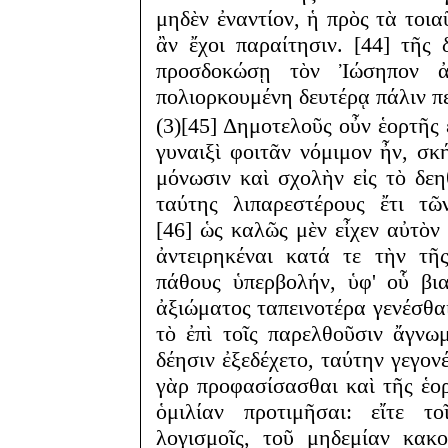
μηδὲν ἐναντίον, ἡ πρὸς τὰ τοι
ἂν ἔχοι παραίτησιν. [44] τῆς 
προσδοκώσῃ τὸν Ἰώσηπον ἀ
πολιορκουμένη δευτέρᾳ πάλιν π
(3)[45] Δημοτελοῦς οὖν ἑορτῆς 
γυναιξὶ φοιτᾶν νόμιμον ἦν, σ
μόνωσιν καὶ σχολὴν εἰς τὸ δε
ταύτης λιπαρεστέρους ἔτι τ
[46] ὡς καλῶς μὲν εἶχεν αὐτὸν 
ἀντειρηκέναι κατά τε τὴν τῆ
πάθους ὑπερβολήν, ὑφ' οὗ βι
ἀξιώματος ταπεινοτέρα γενέσθαι
τὸ ἐπὶ τοῖς παρελθοῦσιν ἄγνωμ
δέησιν ἐξεδέχετο, ταύτην γεγον
γὰρ προφασίσασθαι καὶ τῆς ἑο
ὁμιλίαν προτιμῆσαι: εἴτε τ
λογισμοῖς, τοῦ μηδεμίαν κακο