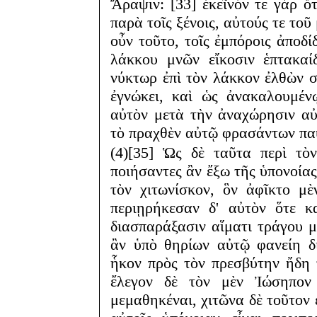
Ἄραψιν: [33] ἐκεῖνόν τε γὰρ ὅ
παρὰ τοῖς ξένοις, αὐτούς τε το
οὖν τοῦτο, τοῖς ἐμπόροις ἀποδ
λάκκου μνῶν εἴκοσιν ἑπτακαί
νύκτωρ ἐπὶ τὸν λάκκον ἐλθὼν 
ἐγνώκει, καὶ ὡς ἀνακαλουμέν
αὐτὸν μετὰ τὴν ἀναχώρησιν αὐ
τὸ πραχθὲν αὐτῷ φρασάντων πα
(4)[35] Ὡς δὲ ταῦτα περὶ τὸ
ποιήσαντες ἂν ἔξω τῆς ὑπονοίας
τὸν χιτωνίσκον, ὃν ἀφῖκτο μ
περιῃρήκεσαν δ' αὐτὸν ὅτε κ
διασπαράξασιν αἵματι τράγου μ
ἂν ὑπὸ θηρίων αὐτῷ φανείη δι
ἧκον πρὸς τὸν πρεσβύτην ἤδη τ
ἔλεγον δὲ τὸν μὲν Ἰώσηπον 
μεμαθηκέναι, χιτῶνα δὲ τοῦτον 