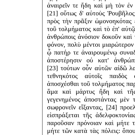
ἀναιρεῖν τε ἤδη καὶ μὴ τὸν ἐ
[21] οὕτως δ' αὐτοὺς Ῥουβῆλο
πρὸς τὴν πρᾶξιν ὡμονοηκότας ἐ
τοῦ τολμήματος καὶ τὸ ἐπ' αὐτῷ
ἀνθρώποις ἀνόσιον δοκοῦν καὶ
φόνον, πολὺ μέντοι μιαρώτερο
ᾧ πατήρ τε ἀναιρουμένῳ συναδι
ἀποστέρησιν οὐ κατ' ἀνθρώπ
[23] τούτων οὖν αὐτῶν αἰδῶ λα
τεθνηκότος αὐτοῖς παιδὸς
ἀποσχέσθαι τοῦ τολμήματος παρε
ἅμα καὶ μάρτυς ἤδη καὶ τῆ
γεγενημένος ἀποστάντας μὲν 
σωφρονεῖν εἴξαντας, [24] προε
εἰσπράξεται τῆς ἀδελφοκτονί
παροῦσαν πρόνοιαν καὶ μήτε 
μήτε τῶν κατὰ τὰς πόλεις: ὅπο