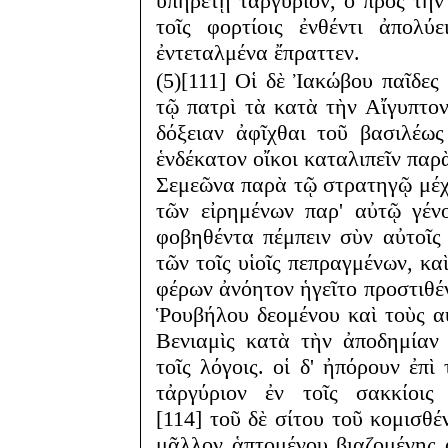
ὑπηρέτῃ τἀργύριον, ὃ πρὸς τὴν
τοῖς φορτίοις ἐνθέντι ἀπολύ
ἐντεταλμένα ἔπραττεν.
(5)[111] Οἱ δὲ Ἰακώβου παῖδες
τῷ πατρὶ τὰ κατὰ τὴν Αἴγυπτον
δόξειαν ἀφῖχθαι τοῦ βασιλέως
ἑνδέκατον οἴκοι καταλιπεῖν παρὰ
Σεμεῶνα παρὰ τῷ στρατηγῷ μέχρ
τῶν εἰρημένων παρ' αὐτῷ γένο
φοβηθέντα πέμπειν σὺν αὐτοῖς
τῶν τοῖς υἱοῖς πεπραγμένων, κ
φέρων ἀνόητον ἡγεῖτο προστιθένα
Ῥουβήλου δεομένου καὶ τοὺς αὑτ
Βενιαμὶς κατὰ τὴν ἀποδημίαν 
τοῖς λόγοις. οἱ δ' ἠπόρουν ἐπὶ
τἀργύριον ἐν τοῖς σακκίοις
[114] τοῦ δὲ σίτου τοῦ κομισθέ
μᾶλλον ἁπτομένου βιαζομένης 