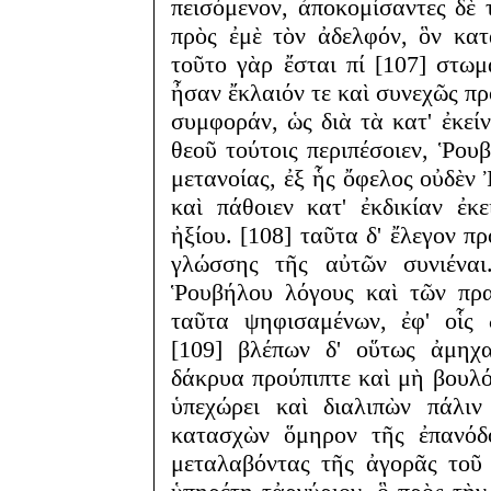
πεισόμενον, ἀποκομίσαντες δὲ 
πρὸς ἐμὲ τὸν ἀδελφόν, ὃν κατα
τοῦτο γὰρ ἔσται πί [107] στωμα
ἦσαν ἔκλαιόν τε καὶ συνεχῶς 
συμφοράν, ὡς διὰ τὰ κατ' ἐκεί
θεοῦ τούτοις περιπέσοιεν, Ῥου
μετανοίας, ἐξ ἧς ὄφελος οὐδὲν Ἰ
καὶ πάθοιεν κατ' ἐκδικίαν ἐ
ἠξίου. [108] ταῦτα δ' ἔλεγον 
γλώσσης τῆς αὐτῶν συνιέναι
Ῥουβήλου λόγους καὶ τῶν πρα
ταῦτα ψηφισαμένων, ἐφ' οἷς 
[109] βλέπων δ' οὕτως ἀμηχ
δάκρυα προύπιπτε καὶ μὴ βουλό
ὑπεχώρει καὶ διαλιπὼν πάλιν
κατασχὼν ὅμηρον τῆς ἐπανόδ
μεταλαβόντας τῆς ἀγορᾶς τοῦ 