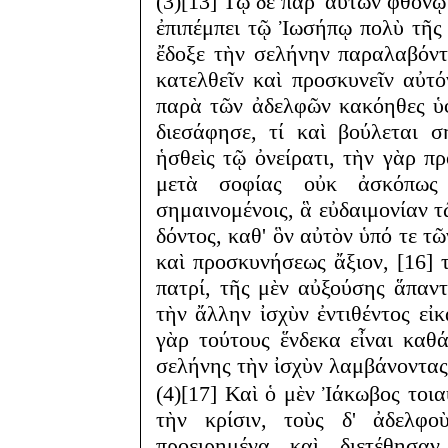
(3)[13] Τῷ δὲ παρ' αὐτῶν φθόνῳ
ἐπιπέμπει τῷ Ἰωσήπῳ πολὺ τῆς
ἔδοξε τὴν σελήνην παραλαβόντ
κατελθεῖν καὶ προσκυνεῖν αὐτό
παρὰ τῶν ἀδελφῶν κακόηθες ὑ
διεσάφησε, τί καὶ βούλεται 
ἡσθεὶς τῷ ὀνείρατι, τὴν γὰρ π
μετὰ σοφίας οὐκ ἀσκόπως 
σημαινομένοις, ἃ εὐδαιμονίαν τ
δόντος, καθ' ὃν αὐτὸν ὑπό τε τ
καὶ προσκυνήσεως ἄξιον, [16] 
πατρί, τῆς μὲν αὐξούσης ἅπαντ
τὴν ἄλλην ἰσχὺν ἐντιθέντος εἰκ
γὰρ τούτους ἕνδεκα εἶναι καθ
σελήνης τὴν ἰσχὺν λαμβάνοντας
(4)[17] Καὶ ὁ μὲν Ἰάκωβος τοι
τὴν κρίσιν, τοὺς δ' ἀδελφ
προειρημένα καὶ διετέθησα