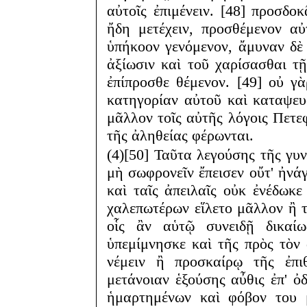
αὐτοῖς ἐπιμένειν. [48] προσδ
ἤδη μετέχειν, προσθέμενον α
ὑπήκοον γενόμενον, ἄμυναν δὲ
ἀξίωσιν καὶ τοῦ χαρίσασθαι τ
ἐπίπροσθε θέμενον. [49] οὐ γ
κατηγορίαν αὐτοῦ καὶ καταψευσ
μᾶλλον τοῖς αὐτῆς λόγοις Πετεφ
τῆς ἀληθείας φέρωνται.
(4)[50] Ταῦτα λεγούσης τῆς γυ
μὴ σωφρονεῖν ἔπεισεν οὔτ' ἠνά
καὶ ταῖς ἀπειλαῖς οὐκ ἐνέδωκε
χαλεπωτέρων εἵλετο μᾶλλον ἢ 
οἷς ἂν αὑτῷ συνειδῇ δικαί
ὑπεμίμνησκε καὶ τῆς πρὸς τὸν
νέμειν ἢ προσκαίρῳ τῆς ἐπι
μετάνοιαν ἑξούσης αὖθις ἐπ' ὀ
ἡμαρτημένων καὶ φόβον του 