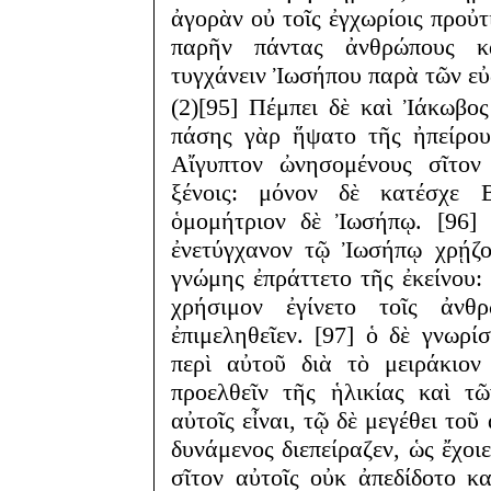
ἀγορὰν οὐ τοῖς ἐγχωρίοις προὐτί
παρῆν πάντας ἀνθρώπους κα
τυγχάνειν Ἰωσήπου παρὰ τῶν εὐ
(2)[95] Πέμπει δὲ καὶ Ἰάκωβο
πάσης γὰρ ἥψατο τῆς ἠπείρου 
Αἴγυπτον ὠνησομένους σῖτον
ξένοις: μόνον δὲ κατέσχε 
ὁμομήτριον δὲ Ἰωσήπῳ. [96] 
ἐνετύγχανον τῷ Ἰωσήπῳ χρῄζο
γνώμης ἐπράττετο τῆς ἐκείνου:
χρήσιμον ἐγίνετο τοῖς ἀνθ
ἐπιμεληθεῖεν. [97] ὁ δὲ γνωρ
περὶ αὐτοῦ διὰ τὸ μειράκιον
προελθεῖν τῆς ἡλικίας καὶ τ
αὐτοῖς εἶναι, τῷ δὲ μεγέθει τοῦ
δυνάμενος διεπείραζεν, ὡς ἔχοι
σῖτον αὐτοῖς οὐκ ἀπεδίδοτο 