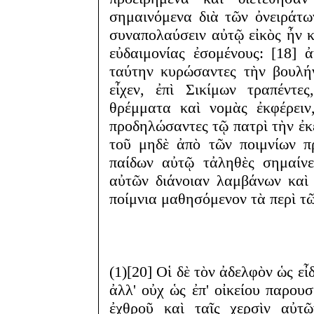
σημαινόμενα διὰ τῶν ὀνειράτω
συναπολαύσειν αὐτῷ εἰκὸς ἦν κ
εὐδαιμονίας ἐσομένους: [18] 
ταύτην κυρώσαντες τὴν βουλήν
εἶχεν, ἐπὶ Σικίμων τραπέντε
θρέμματα καὶ νομὰς ἐκφέρειν
προδηλώσαντες τῷ πατρὶ τὴν ἐκεῖ
τοῦ μηδὲ ἀπὸ τῶν ποιμνίων π
παίδων αὐτῷ τἀληθὲς σημαίνε
αὐτῶν διάνοιαν λαμβάνων καὶ 
ποίμνια μαθησόμενον τὰ περὶ τ
(1)[20] Οἱ δὲ τὸν ἀδελφὸν ὡς ε
ἀλλ' οὐχ ὡς ἐπ' οἰκείου παρουσ
ἐχθροῦ καὶ ταῖς χερσὶν αὐτῶ