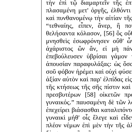
τὴν ἐπὶ τῷ διαμαρτεῖν τῆς ἐ
πλασαμένη μετ' ὀργῆς, ἐλθόντι
καὶ πυνθανομένῳ τὴν αἰτίαν τῆ
“τεθναίης, εἶπεν, ἄνερ, ἢ π
θελήσαντα κόλασον, [56] ὃς οὔθ
μνησθεὶς ἐσωφρόνησεν οὔθ' ὧ
ἀχάριστος ὢν ἄν, εἰ μὴ πάν
ἐπεβούλευσεν ὑβρίσαι γάμον 
ἀπουσίαν παραφυλάξας: ὡς ὅσα 
σοῦ φόβον ἠρέμει καὶ οὐχὶ φύσει
ἀξίαν αὐτὸν καὶ παρ' ἐλπίδας εἰ
τῆς κτήσεως τῆς σῆς πίστιν καὶ
πρεσβυτέρων [58] οἰκετῶν πρ
γυναικός.” παυσαμένη δὲ τῶν λό
ἐπεχείρει βιάσασθαι καταλιπόν
γυναικὶ μήθ' οἷς ἔλεγε καὶ εἶδ
πλέον νέμων ἐπὶ μὲν τὴν τῆς ἀλ