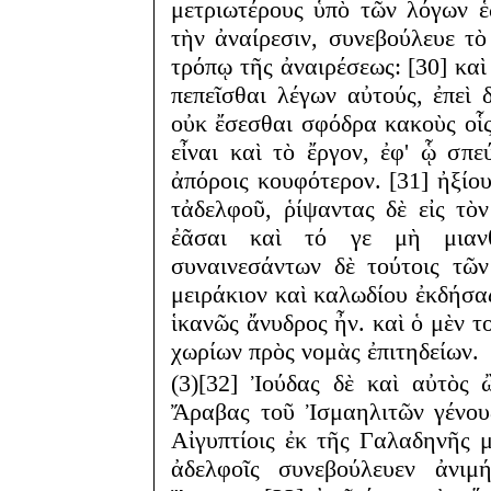
μετριωτέρους ὑπὸ τῶν λόγων ἑ
τὴν ἀναίρεσιν, συνεβούλευε τὸ
τρόπῳ τῆς ἀναιρέσεως: [30] καὶ
πεπεῖσθαι λέγων αὐτούς, ἐπεὶ 
οὐκ ἔσεσθαι σφόδρα κακοὺς οἷς 
εἶναι καὶ τὸ ἔργον, ἐφ' ᾧ σπε
ἀπόροις κουφότερον. [31] ἠξίο
τἀδελφοῦ, ῥίψαντας δὲ εἰς τὸ
ἐᾶσαι καὶ τό γε μὴ μιανθ
συναινεσάντων δὲ τούτοις τῶ
μειράκιον καὶ καλωδίου ἐκδήσας
ἱκανῶς ἄνυδρος ἦν. καὶ ὁ μὲν 
χωρίων πρὸς νομὰς ἐπιτηδείων.
(3)[32] Ἰούδας δὲ καὶ αὐτὸς
Ἄραβας τοῦ Ἰσμαηλιτῶν γένου
Αἰγυπτίοις ἐκ τῆς Γαλαδηνῆς 
ἀδελφοῖς συνεβούλευεν ἀνιμ