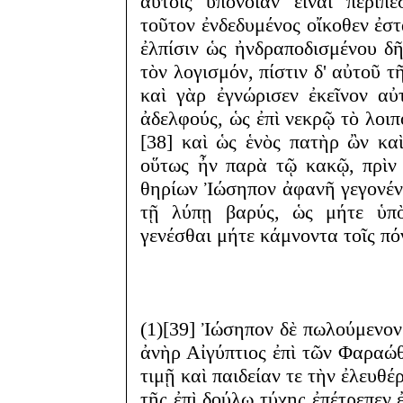
αὐτοῖς ὑπόνοιαν εἶναι περιπ
τοῦτον ἐνδεδυμένος οἴκοθεν ἐστ
ἐλπίσιν ὡς ἠνδραποδισμένου δῆ
τὸν λογισμόν, πίστιν δ' αὐτοῦ 
καὶ γὰρ ἐγνώρισεν ἐκεῖνον αὐ
ἀδελφούς, ὡς ἐπὶ νεκρῷ τὸ λοιπ
[38] καὶ ὡς ἑνὸς πατὴρ ὢν κα
οὕτως ἦν παρὰ τῷ κακῷ, πρὶν 
θηρίων Ἰώσηπον ἀφανῆ γεγονένα
τῇ λύπῃ βαρύς, ὡς μήτε ὑπ
γενέσθαι μήτε κάμνοντα τοῖς πό
(1)[39] Ἰώσηπον δὲ πωλούμενο
ἀνὴρ Αἰγύπτιος ἐπὶ τῶν Φαραώθ
τιμῇ καὶ παιδείαν τε τὴν ἐλευθέ
τῆς ἐπὶ δούλῳ τύχης ἐπέτρεπεν ἐ