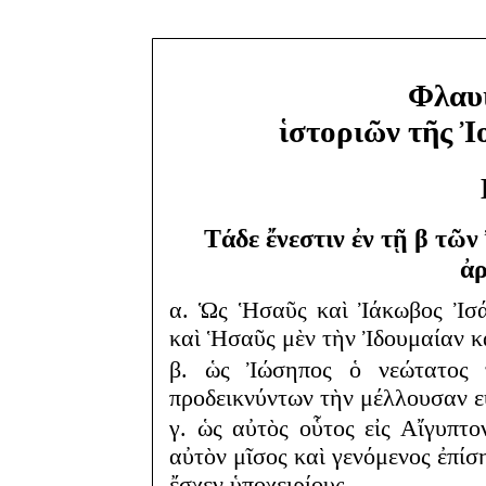
Φλαυ
ἱστοριῶν τῆς Ἰ
Τάδε ἔνεστιν ἐν τῇ β τῶ
ἀρ
α. Ὡς Ἡσαῦς καὶ Ἰάκωβος Ἰσάκ
καὶ Ἡσαῦς μὲν τὴν Ἰδουμαίαν κ
β. ὡς Ἰώσηπος ὁ νεώτατος 
προδεικνύντων τὴν μέλλουσαν ε
γ. ὡς αὐτὸς οὗτος εἰς Αἴγυπτ
αὐτὸν μῖσος καὶ γενόμενος ἐπίσ
ἔσχεν ὑποχειρίους.