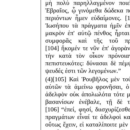
μὴ πολὺ παρηλλαγμένον ποιε
Ἑβραῖος, ᾧ γινόμεθα δώδεκα π
περιόντων ἦμεν εὐδαίμονες. 
Ἰωσήπου τὰ πράγματα ἡμῖν ἐπ
μακρὸν ἐπ' αὐτῷ πένθος ἦρται
συμφορᾶς καὶ τῆς τοῦ πρε
[104] ἥκομέν τε νῦν ἐπ' ἀγορὰν
τὴν κατὰ τὸν οἶκον πρόνοι
πεπιστευκότες: δύνασαι δὲ πέμψ
ψευδές ἐστι τῶν λεγομένων.”
(4)[105] Καὶ Ῥουβῆλος μὲν τού
αὐτῶν τὰ ἀμείνω φρονῆσαι, ὁ
ἀδελφὸν οὐκ ἀπολωλότα τότε μὲ
βασανίσων ἐνέβαλε, τῇ δὲ 
[106] “ἐπεί, φησί, διισχυρίζεσ
πραγμάτων εἶναί τε ἀδελφοὶ καὶ
οὕτως ἔχειν, εἰ καταλίποιτε μὲν