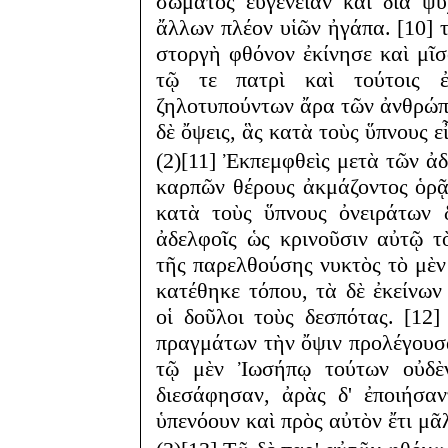
σώματος εὐγένειαν καὶ διὰ ψυ
ἄλλων πλέον υἱῶν ἠγάπα. [10] 
στοργὴ φθόνον ἐκίνησε καὶ μῖσ
τῷ τε πατρὶ καὶ τούτοις ἐμ
ζηλοτυπούντων ἄρα τῶν ἀνθρώπω
δὲ ὄψεις, ἃς κατὰ τοὺς ὕπνους ε
(2)[11] Ἐκπεμφθεὶς μετὰ τῶν ἀ
καρπῶν θέρους ἀκμάζοντος ὁρᾷ
κατὰ τοὺς ὕπνους ὀνειράτων δ
ἀδελφοῖς ὡς κρινοῦσιν αὐτῷ τὸ
τῆς παρελθούσης νυκτὸς τὸ μὲν
κατέθηκε τόπου, τὰ δὲ ἐκείνω
οἱ δοῦλοι τοὺς δεσπότας. [12]
πραγμάτων τὴν ὄψιν προλέγουσα
τῷ μὲν Ἰωσήπῳ τούτων οὐδὲ
διεσάφησαν, ἀρὰς δ' ἐποιήσα
ὑπενόουν καὶ πρὸς αὐτὸν ἔτι μᾶ