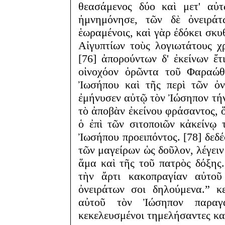
θεασάμενος δύο καὶ μετ' αὐτ
ἠμνημόνησε, τῶν δὲ ὀνειράτ
ἑωραμένοις, καὶ γὰρ ἐδόκει σκυ
Αἰγυπτίων τοὺς λογιωτάτους χ
[76] ἀπορούντων δ' ἐκείνων ἔτ
οἰνοχόον ὁρῶντα τοῦ Φαραώθ
Ἰωσήπου καὶ τῆς περὶ τῶν ὀν
ἐμήνυσεν αὐτῷ τὸν Ἰώσηπον τήν τ
τὸ ἀποβὰν ἐκείνου φράσαντος, 
ὁ ἐπὶ τῶν σιτοποιῶν κἀκείνῳ 
Ἰωσήπου προειπόντος. [78] δεδέ
τῶν μαγείρων ὡς δοῦλον, λέγειν 
ἅμα καὶ τῆς τοῦ πατρὸς δόξης
τὴν ἄρτι κακοπραγίαν αὐτο
ὀνειράτων σοι δηλούμενα.” κ
αὐτοῦ τὸν Ἰώσηπον παραγα
κεκελευσμένοι τημελήσαντες κα