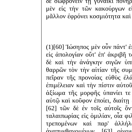
δὲ σωφρονεῖν τῇ γυναικὶ πονηρ
μὲν εἰς τὴν τῶν κακούργων εἱ
μᾶλλον ἐφρόνει κοσμιότητα κα
(1)[60] Ἰώσηπος μὲν οὖν πάντ' ἐ
εἰς ἀπολογίαν οὔτ' ἐπ' ἀκριβῆ
δὲ καὶ τὴν ἀνάγκην σιγῶν ὑπ
θαρρῶν τὸν τὴν αἰτίαν τῆς συμ
πεῖραν τῆς προνοίας εὐθὺς ἐλ
ἐπιμέλειαν καὶ τὴν πίστιν αὐτο
ἀξίωμα τῆς μορφῆς ὑπανίει τε
αὐτῷ καὶ κοῦφον ἐποίει, διαίτῃ
[62] τῶν δὲ ἐν τοῖς αὐτοῖς ὄ
ταλαιπωρίας εἰς ὁμιλίαν, οἷα φ
τρεπομένων καὶ παρ' ἀλλήλ
ἀναπυνθανομένων, [63] οἰν