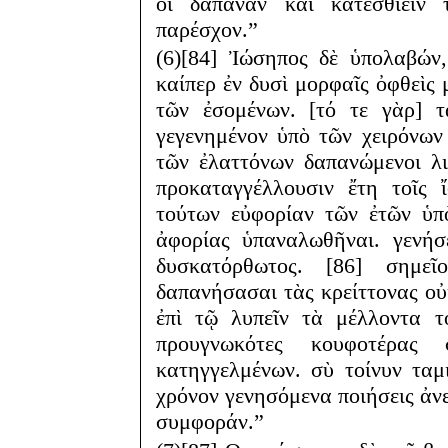
οἳ δαπανᾶν καὶ κατεσθίειν 
παρέσχον.”
(6)[84] Ἰώσηπος δὲ ὑπολαβών,
καίπερ ἐν δυσὶ μορφαῖς ὀφθεὶς 
τῶν ἐσομένων. [τό τε γὰρ] τ
γεγενημένον ὑπὸ τῶν χειρόνων 
τῶν ἐλαττόνων δαπανώμενοι λ
προκαταγγέλλουσιν ἔτη τοῖς 
τούτων εὐφορίαν τῶν ἐτῶν ὑπ
ἀφορίας ὑπαναλωθῆναι. γενήσ
δυσκατόρθωτος. [86] σημε
δαπανήσασαι τὰς κρείττονας οὐ
ἐπὶ τῷ λυπεῖν τὰ μέλλοντα τ
προυγνωκότες κουφοτέρας 
κατηγγελμένων. σὺ τοίνυν τα
χρόνον γενησόμενα ποιήσεις ἀν
συμφοράν.”