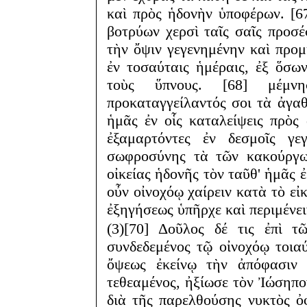
καὶ πρὸς ἡδονὴν ὑποφέρων. [6
βοτρύων χερσὶ ταῖς σαῖς προσέ
τὴν ὄψιν γεγενημένην καὶ προ
ἐν τοσαύταις ἡμέραις, ἐξ ὅσ
τοὺς ὕπνους. [68] μέμνη
προκαταγγείλαντός σοι τὰ ἀγαθ
ἡμᾶς ἐν οἷς καταλείψεις πρὸς
ἐξαμαρτόντες ἐν δεσμοῖς γε
σωφροσύνης τὰ τῶν κακούργων
οἰκείας ἡδονῆς τὸν ταῦθ' ἡμᾶς 
οὖν οἰνοχόῳ χαίρειν κατὰ τὸ εἰ
ἐξηγήσεως ὑπῆρχε καὶ περιμένε
(3)[70] Δοῦλος δέ τις ἐπὶ τ
συνδεδεμένος τῷ οἰνοχόῳ τοια
ὄψεως ἐκείνῳ τὴν ἀπόφασιν 
τεθεαμένος, ἠξίωσε τὸν Ἰώσηπο
διὰ τῆς παρελθούσης νυκτὸς ὀφ