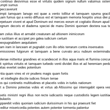
 continuo desivimus esse et virtutis quidem signum nullum valuimus ostend
sumpti sumus
t peccaverunt
pii tamquam lanugo est quae a vento tollitur et tamquam spuma gracili
quam fumus qui a vento diffusus est et tamquam memoria hospitis unius diei p
erpetuum vivent et apud Dominum est merces eorum et cogitatio illorum apud
regnum decoris et diadema speciei de manu Domini quoniam dextera sua te
am zelus illius et armabit creaturam ad ultionem inimicorum
 iustitiam et accipiet pro galea iudicium certum
nexpugnabilem aequitatem
m iram in lanceam et pugnabit cum illo orbis terrarum contra insensatos
emissiones fulgorum et tamquam a bene curvato arcu nubium exterminabu
plenae mittentur grandines et scandescet in illos aqua maris et flumina concur
bit spiritus virtutis et tamquam turbedo venti dividet illos et ad heremiam pe
gnitas evertet sedes potentium
ntia quam vires et vir prudens magis quam fortis
et intellegite discite iudices finium terrae
 qui continetis multitudines et placetis vobis in turbis nationum
a Domino potestas vobis et virtus ab Altissimo qui interrogabit opera ves
is ministri regni illius non recte iudicastis neque custodistis legem iusti
bulastis
apparebit vobis quoniam iudicium durissimum in his qui praesunt fiet
ditur misericordia potentes autem potenter tormenta patientur