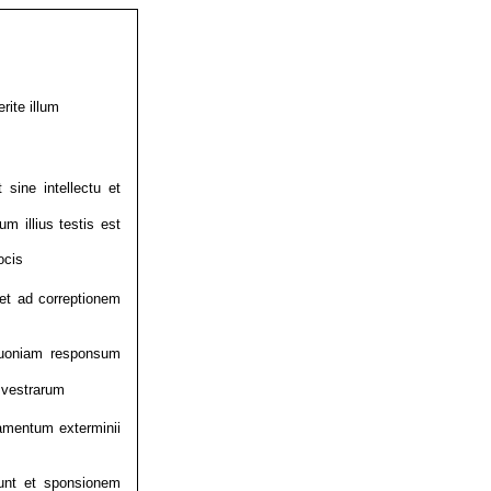
rite illum
 sine intellectu et
m illius testis est
ocis
iet ad correptionem
 quoniam responsum
 vestrarum
camentum exterminii
runt et sponsionem