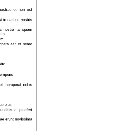
ostrae et non est
 in naribus nostris
ita nostra tamquam
ata
um
ignata est et nemo
tra
temporis
et inproperat nobis
iae eius
ditiis et praefert
uae erunt novissima