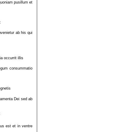
uoniam pusillum et
t
venietur ab his qui
 occurrit illis
m legum consummatio
egnetis
ramenta Dei sed ab
t
us est et in ventre