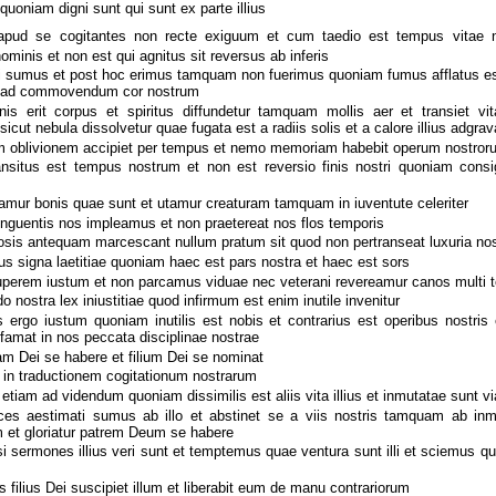
quoniam digni sunt qui sunt ex parte illius
apud se cogitantes non recte exiguum et cum taedio est tempus vitae n
hominis et non est qui agnitus sit reversus ab inferis
ti sumus et post hoc erimus tamquam non fuerimus quoniam fumus afflatus est
ae ad commovendum cor nostrum
nis erit corpus et spiritus diffundetur tamquam mollis aer et transiet v
sicut nebula dissolvetur quae fugata est a radiis solis et a calore illius adgrav
 oblivionem accipiet per tempus et nemo memoriam habebit operum nostror
situs est tempus nostrum et non est reversio finis nostri quoniam cons
uamur bonis quae sunt et utamur creaturam tamquam in iuventute celeriter
unguentis nos impleamus et non praetereat nos flos temporis
sis antequam marcescant nullum pratum sit quod non pertranseat luxuria nos
s signa laetitiae quoniam haec est pars nostra et haec est sors
erem iustum et non parcamus viduae nec veterani revereamur canos multi 
do nostra lex iniustitiae quod infirmum est enim inutile invenitur
rgo iustum quoniam inutilis est nobis et contrarius est operibus nostris 
ffamat in nos peccata disciplinae nostrae
iam Dei se habere et filium Dei se nominat
 in traductionem cogitationum nostrarum
etiam ad videndum quoniam dissimilis est aliis vita illius et inmutatae sunt v
 aestimati sumus ab illo et abstinet se a viis nostris tamquam ab inmun
 et gloriatur patrem Deum se habere
 sermones illius veri sunt et temptemus quae ventura sunt illi et sciemus q
 filius Dei suscipiet illum et liberabit eum de manu contrariorum