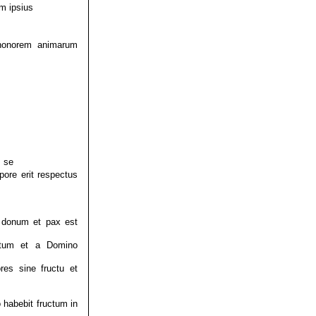
m ipsius
 honorem animarum
s se
pore erit respectus
am donum et pax est
stum et a Domino
res sine fructu et
o habebit fructum in