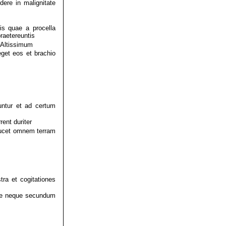
ere in malignitate
s quae a procella
raetereuntis
 Altissimum
get eos et brachio
ntur et ad certum
rent duriter
rducet omnem terram
tra et cogitationes
tiae neque secundum