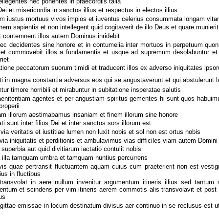
ellegentes nec ponentes in praecordiis talia
i et misericordia in sanctos illius et respectus in electos illius
 iustus mortuus vivos impios et iuventus celerius consummata longam vitam
em sapientis et non intellegent quid cogitaverit de illo Deus et quare munieri
 contemnent illos autem Dominus inridebit
ec decidentes sine honore et in contumelia inter mortuos in perpetuum quon
e et commovebit illos a fundamentis et usque ad supremum desolabuntur et
riet
atione peccatorum suorum timidi et traducent illos ex adverso iniquitates ipso
ti in magna constantia adversus eos qui se angustaverunt et qui abstulerunt l
ur timore horribili et mirabuntur in subitatione insperatae salutis
aenitentiam agentes et per angustiam spiritus gementes hi sunt quos habuimu
properii
am illorum aestimabamus insaniam et finem illorum sine honore
sunt inter filios Dei et inter sanctos sors illorum est
ia veritatis et iustitiae lumen non luxit nobis et sol non est ortus nobis
ia iniquitatis et perditionis et ambulavimus vias difficiles viam autem Domin
 superbia aut quid divitiarum iactatio contulit nobis
a illa tamquam umbra et tamquam nuntius percurrens
s quae pertransit fluctuantem aquam cuius cum praeterierit non est vestig
ius in fluctibus
ransvolat in aere nullum invenitur argumentum itineris illius sed tantum 
ntum et scindens per vim itineris aerem commotis alis transvolavit et pos
ius
ttae emissae in locum destinatum divisus aer continuo in se reclusus est ut 