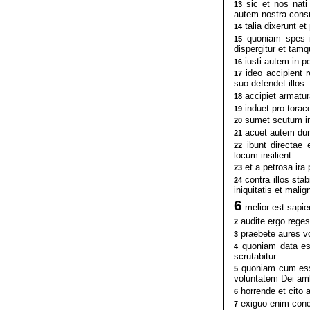
sic et nos nati
13
autem nostra con
talia dixerunt e
14
quoniam spes im
15
dispergitur et tam
iusti autem in p
16
ideo accipient 
17
suo defendet illos
accipiet armatur
18
induet pro torace
19
sumet scutum i
20
acuet autem dura
21
ibunt directae 
22
locum insilient
et a petrosa ira 
23
contra illos sta
24
iniquitatis et mali
6
melior est sapie
audite ergo reges 
2
praebete aures vos
3
quoniam data est 
4
scrutabitur
quoniam cum esset
5
voluntatem Dei am
horrende et cito 
6
exiguo enim conce
7