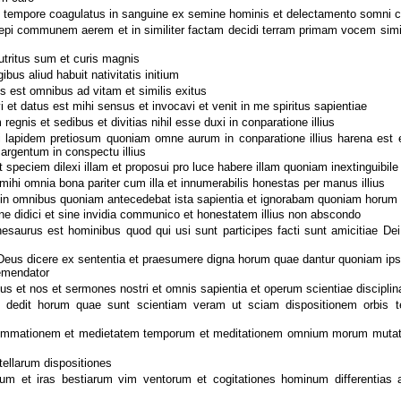
mpore coagulatus in sanguine ex semine hominis et delectamento somni c
epi communem aerem et in similiter factam decidi terram primam vocem sim
utritus sum et curis magnis
us aliud habuit nativitatis initium
s est omnibus ad vitam et similis exitus
 et datus est mihi sensus et invocavi et venit in me spiritus sapientiae
 regnis et sedibus et divitias nihil esse duxi in conparatione illius
li lapidem pretiosum quoniam omne aurum in conparatione illius harena est
 argentum in conspectu illius
speciem dilexi illam et proposui pro luce habere illam quoniam inextinguibile 
ihi omnia bona pariter cum illa et innumerabilis honestas per manus illius
 in omnibus quoniam antecedebat ista sapientia et ignorabam quoniam horum
ne didici et sine invidia communico et honestatem illius non abscondo
hesaurus est hominibus quod qui usi sunt participes facti sunt amicitiae Dei 
eus dicere ex sententia et praesumere digna horum quae dantur quoniam ips
emendator
ius et nos et sermones nostri et omnis sapientia et operum scientiae disciplin
dedit horum quae sunt scientiam veram ut sciam dispositionem orbis te
ummationem et medietatem temporum et meditationem omnium morum mutati
tellarum dispositiones
um et iras bestiarum vim ventorum et cogitationes hominum differentias a