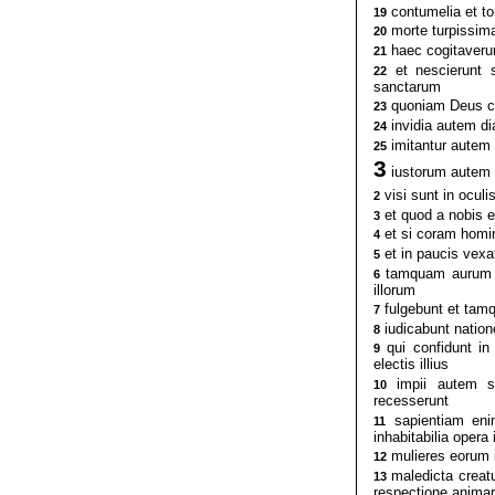
contumelia et to
19
morte turpissima
20
haec cogitaverun
21
et nescierunt 
22
sanctarum
quoniam Deus cre
23
invidia autem dia
24
imitantur autem i
25
3
iustorum autem a
visi sunt in oculi
2
et quod a nobis es
3
et si coram homin
4
et in paucis vexat
5
tamquam aurum in 
6
illorum
fulgebunt et tamq
7
iudicabunt nation
8
qui confidunt in 
9
electis illius
impii autem se
10
recesserunt
sapientiam enim
11
inhabitabilia opera 
mulieres eorum i
12
maledicta creatur
13
respectione anima