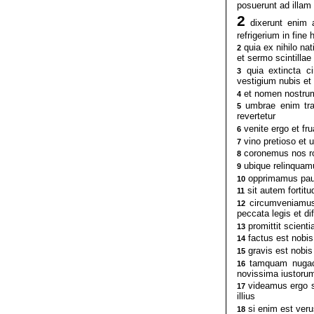
posuerunt ad illam 
2
dixerunt enim 
refrigerium in fine 
quia ex nihilo na
2
et sermo scintill
quia extincta ci
3
vestigium nubis et 
et nomen nostrum
4
umbrae enim tran
5
revertetur
venite ergo et fr
6
vino pretioso et 
7
coronemus nos ro
8
ubique relinquamu
9
opprimamus paup
10
sit autem fortitu
11
circumveniamus e
12
peccata legis et di
promittit scient
13
factus est nobis
14
gravis est nobis 
15
tamquam nugaces
16
novissima iustorum
videamus ergo si
17
illius
si enim est verus
18