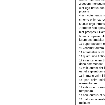
decem mensuum te
2
et ego natus acc
3
plorans
in involumentis n
4
nemo enim ex regib
5
unus ergo introitu
6
propter hoc optavi
7
et praeposui illam
8
nec conparavi il
9
lutum aestimabitur
super salutem et 
10
venerunt autem m
11
et laetatus sum
12
quam sine fictio
13
infinitus enim t
14
dona commendati
mihi autem det D
15
est et sapientium 
in manu enim ill
16
ipse enim mihi 
17
elementorum
initium et cons
18
temporum
anni cursus et s
19
naturas animali
20
radicum