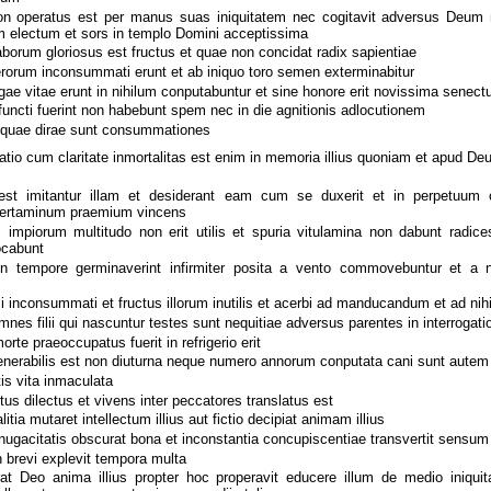
n operatus est per manus suas iniquitatem nec cogitavit adversus Deum 
num electum et sors in templo Domini acceptissima
orum gloriosus est fructus et quae non concidat radix sapientiae
terorum inconsummati erunt et ab iniquo toro semen exterminabitur
gae vitae erunt in nihilum conputabuntur et sine honore erit novissima senectu
efuncti fuerint non habebunt spem nec in die agnitionis adlocutionem
niquae dirae sunt consummationes
atio cum claritate inmortalitas est enim in memoria illius quoniam et apud De
t imitantur illam et desiderant eam cum se duxerit et in perpetuum c
certaminum praemium vincens
impiorum multitudo non erit utilis et spuria vitulamina non dabunt radices
ocabunt
n tempore germinaverint infirmiter posita a vento commovebuntur et a 
i inconsummati et fructus illorum inutilis et acerbi ad manducandum et ad nih
nes filii qui nascuntur testes sunt nequitiae adversus parentes in interrogat
rte praeoccupatus fuerit in refrigerio erit
nerabilis est non diuturna neque numero annorum conputata cani sunt aute
is vita inmaculata
us dilectus et vivens inter peccatores translatus est
tia mutaret intellectum illius aut fictio decipiat animam illius
nugacitatis obscurat bona et inconstantia concupiscentiae transvertit sensum 
brevi explevit tempora multa
at Deo anima illius propter hoc properavit educere illum de medio iniqui