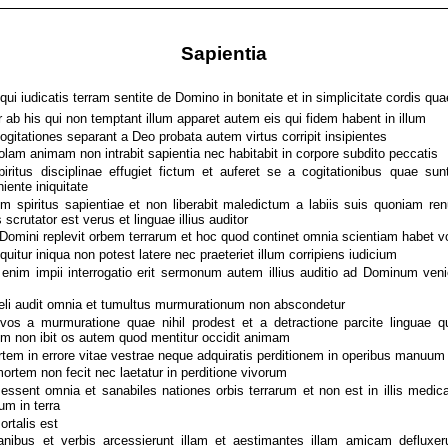
Sapientia
m qui iudicatis terram sentite de Domino in bonitate et in simplicitate cordis quae
 ab his qui non temptant illum apparet autem eis qui fidem habent in illum
gitationes separant a Deo probata autem virtus corripit insipientes
lam animam non intrabit sapientia nec habitabit in corpore subdito peccatis
itus disciplinae effugiet fictum et auferet se a cogitationibus quae sunt
iente iniquitate
 spiritus sapientiae et non liberabit maledictum a labiis suis quoniam renu
 scrutator est verus et linguae illius auditor
Domini replevit orbem terrarum et hoc quod continet omnia scientiam habet v
quitur iniqua non potest latere nec praeteriet illum corripiens iudicium
 enim impii interrogatio erit sermonum autem illius auditio ad Dominum ven
eli audit omnia et tumultus murmurationum non abscondetur
vos a murmuratione quae nihil prodest et a detractione parcite linguae
m non ibit os autem quod mentitur occidit animam
rtem in errore vitae vestrae neque adquiratis perditionem in operibus manuum
tem non fecit nec laetatur in perditione vivorum
essent omnia et sanabiles nationes orbis terrarum et non est in illis medi
um in terra
ortalis est
ibus et verbis arcessierunt illam et aestimantes illam amicam defluxe