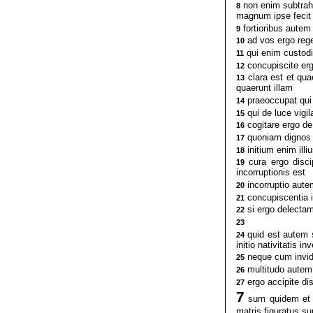
non enim subtrah
8
magnum ipse fecit e
fortioribus autem f
9
ad vos ergo rege
10
qui enim custodie
11
concupiscite erg
12
clara est et qua
13
quaerunt illam
praeoccupat qui s
14
qui de luce vigil
15
cogitare ergo de 
16
quoniam dignos se 
17
initium enim illi
18
cura ergo discip
19
incorruptionis est
incorruptio aut
20
concupiscentia 
21
si ergo delectam
22
23
quid est autem 
24
initio nativitatis 
neque cum invidi
25
multitudo autem 
26
ergo accipite di
27
7
sum quidem et eg
matris figuratus s