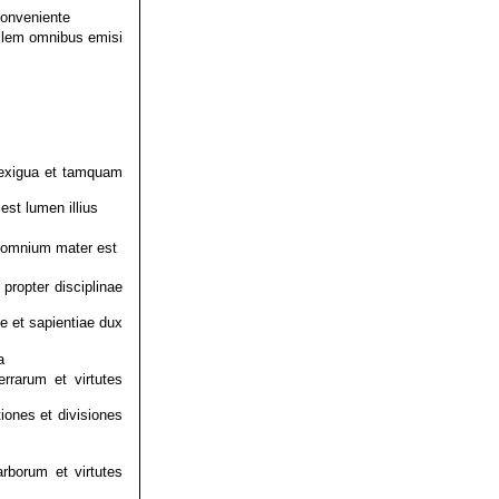
onveniente
ilem omnibus emisi
 exigua et tamquam
est lumen illius
 omnium mater est
propter disciplinae
e et sapientiae dux
a
rrarum et virtutes
ones et divisiones
rborum et virtutes