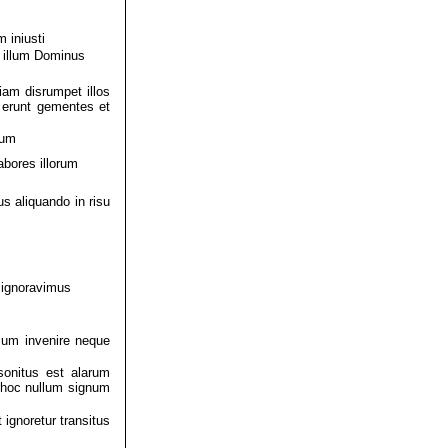
 iniusti
t illum Dominus
iam disrumpet illos
 erunt gementes et
rum
abores illorum
s aliquando in risu
i ignoravimus
ium invenire neque
sonitus est alarum
t hoc nullum signum
ignoretur transitus