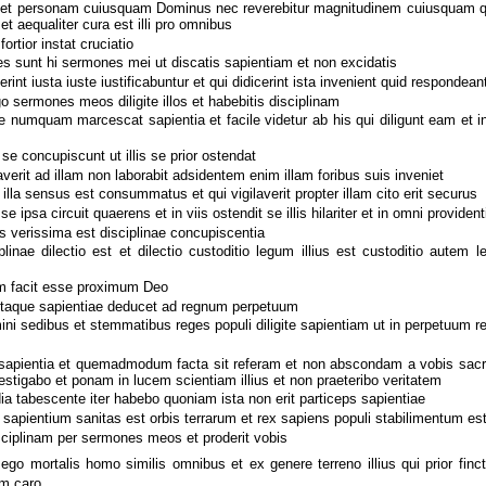
et personam cuiusquam Dominus nec reverebitur magnitudinem cuiusquam q
t aequaliter cura est illi pro omnibus
ortior instat cruciatio
s sunt hi sermones mei ut discatis sapientiam et non excidatis
rint iusta iuste iustificabuntur et qui didicerint ista invenient quid respondean
o sermones meos diligite illos et habebitis disciplinam
e numquam marcescat sapientia et facile videtur ab his qui diligunt eam et in
e concupiscunt ut illis se prior ostendat
averit ad illam non laborabit adsidentem enim illam foribus suis inveniet
illa sensus est consummatus et qui vigilaverit propter illam cito erit securus
ipsa circuit quaerens et in viis ostendit se illis hilariter et in omni providentia
us verissima est disciplinae concupiscentia
linae dilectio est et dilectio custoditio legum illius est custoditio aute
em facit esse proximum Deo
itaque sapientiae deducet ad regnum perpetuum
ini sedibus et stemmatibus reges populi diligite sapientiam ut in perpetuum r
sapientia et quemadmodum facta sit referam et non abscondam a vobis sac
investigabo et ponam in lucem scientiam illius et non praeteribo veritatem
a tabescente iter habebo quoniam ista non erit particeps sapientiae
sapientium sanitas est orbis terrarum et rex sapiens populi stabilimentum es
sciplinam per sermones meos et proderit vobis
o mortalis homo similis omnibus et ex genere terreno illius qui prior finct
um caro