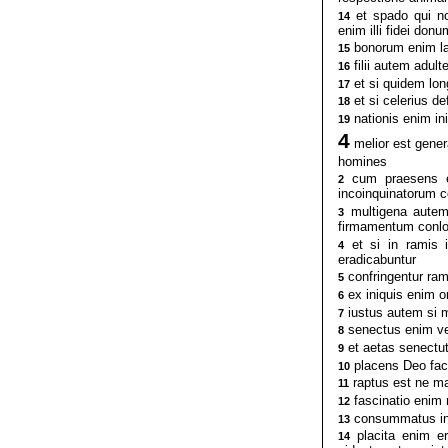
et spado qui no
14
enim illi fidei do
bonorum enim lab
15
filii autem adul
16
et si quidem lon
17
et si celerius d
18
nationis enim i
19
4
melior est gener
homines
cum praesens es
2
incoinquinatorum 
multigena autem 
3
firmamentum conl
et si in ramis i
4
eradicabuntur
confringentur ram
5
ex iniquis enim om
6
iustus autem si mo
7
senectus enim ve
8
et aetas senectut
9
placens Deo fact
10
raptus est ne mali
11
fascinatio enim 
12
consummatus in 
13
placita enim er
14