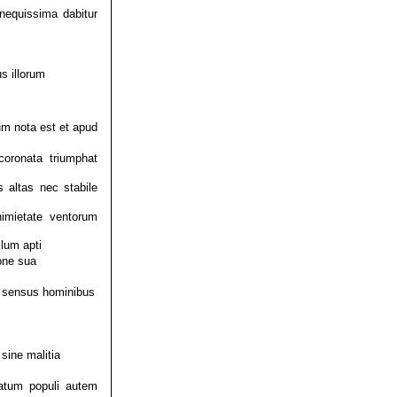
nequissima dabitur
s illorum
um nota est et apud
oronata triumphat
 altas nec stabile
nimietate ventorum
ilum apti
ione sua
m sensus hominibus
sine malitia
tatum populi autem