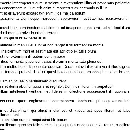
rmento interrogemus eum ut sciamus reverentiam illius et probemus patientia
 condemnemus illum erit enim ei respectus ex sermonibus illius
t et erraverunt excaecavit enim illos malitia eorum
sacramenta Dei neque mercedem speraverunt iustitiae nec iudicaverunt
avit hominem inexterminabilem et ad imaginem suae similitudinis fecit illum
boli mors introivit in orbem terrarum
llum qui sunt ex parte illius
nimae in manu Dei sunt et non tanget illos tormentum mortis
s insipientium mori et aestimata est adflictio exitus illorum
t iter exterminii illi autem sunt in pace
ibus tormenta passi sunt spes illorum inmortalitate plena est
i in multis bene disponentur quoniam Deus tentavit illos et invenit illos digno
fornace probavit illos et quasi holocausta hostiam accepit illos et in tem
uam scintillae in harundineto discurrent
es et dominabuntur populis et regnabit Dominus illorum in perpetuum
illum intellegent veritatem et fideles in dilectione adquiescent illi quoni
cundum quae cogitaverunt correptionem habebunt qui neglexerunt iu
 et disciplinam qui abicit infelix est et vacua est spes illorum et labo
illorum sunt
nsensatae sunt et nequissimi filii eorum
a illorum quoniam felix sterilis incoinquinata quae non scivit torum in delict
rum