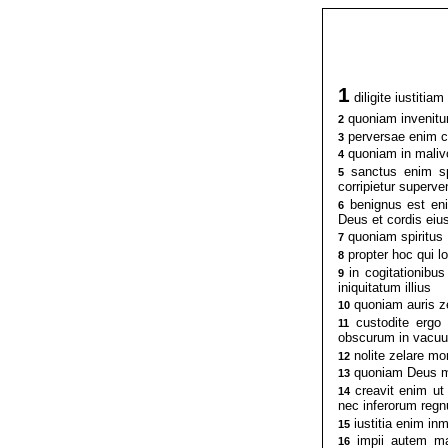
1
diligite iustitia
quoniam invenitur
2
perversae enim co
3
quoniam in malivo
4
sanctus enim spir
5
corripietur superven
benignus est enim
6
Deus et cordis eius
quoniam spiritus 
7
propter hoc qui lo
8
in cogitationibus
9
iniquitatum illius
quoniam auris z
10
custodite ergo 
11
obscurum in vacuu
nolite zelare mo
12
quoniam Deus mor
13
creavit enim ut 
14
nec inferorum regn
iustitia enim inm
15
impii autem man
16