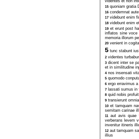
videntes et non int
quoniam gratia De
15
condemnat autem
16
videbunt enim fin
17
videbunt enim et
18
et erunt post ha
19
inflatos sine voc
memoria illorum pe
venient in cogit
20
5
tunc stabunt ius
videntes turbabunt
2
dicent inter se p
3
et in similitudine in
nos insensati vit
4
quomodo conputati 
5
ergo erravimus a v
6
lassati sumus in v
7
quid nobis profuit
8
transierunt omni
9
et tamquam navi
10
semitam carinae ill
aut avis quae t
11
verberans levem ve
invenitur itineris ill
aut tamquam sagi
12
illius