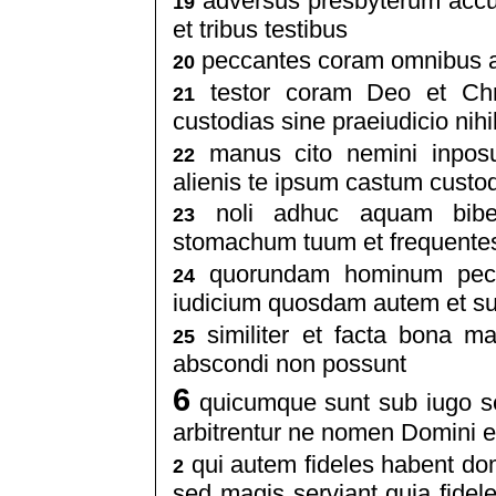
adversus presbyterum accus
19
et tribus testibus
peccantes coram omnibus ar
20
testor coram Deo et Chri
21
custodias sine praeiudicio nih
manus cito nemini inposu
22
alienis te ipsum castum custod
noli adhuc aquam biber
23
stomachum tuum et frequentes 
quorundam hominum pecca
24
iudicium quosdam autem et s
similiter et facta bona ma
25
abscondi non possunt
6
quicumque sunt sub iugo s
arbitrentur ne nomen Domini e
qui autem fideles habent do
2
sed magis serviant quia fideles