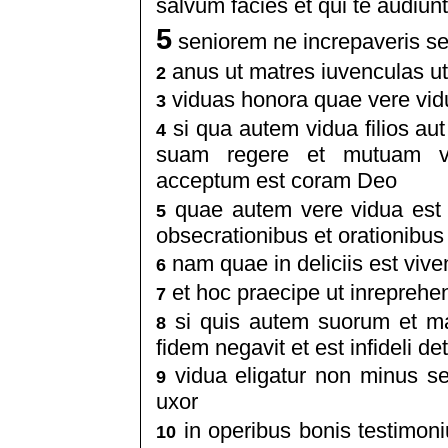
salvum facies et qui te audiunt
5
seniorem ne increpaveris se
anus ut matres iuvenculas ut 
2
viduas honora quae vere vid
3
si qua autem vidua filios a
4
suam regere et mutuam vi
acceptum est coram Deo
quae autem vere vidua est e
5
obsecrationibus et orationibus
nam quae in deliciis est vive
6
et hoc praecipe ut inreprehen
7
si quis autem suorum et m
8
fidem negavit et est infideli det
vidua eligatur non minus se
9
uxor
in operibus bonis testimoniu
10