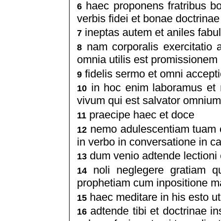
haec proponens fratribus bon
6
verbis fidei et bonae doctrin
ineptas autem et aniles fabu
7
nam corporalis exercitatio 
8
omnia utilis est promissionem
fidelis sermo et omni accept
9
in hoc enim laboramus et 
10
vivum qui est salvator omniu
praecipe haec et doce
11
nemo adulescentiam tuam c
12
in verbo in conversatione in car
dum venio adtende lectioni 
13
noli neglegere gratiam qu
14
prophetiam cum inpositione m
haec meditare in his esto ut
15
adtende tibi et doctrinae in
16