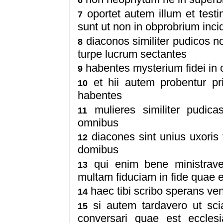
6
oportet autem illum et test
7
sunt ut non in obprobrium inci
diaconos similiter pudicos n
8
turpe lucrum sectantes
habentes mysterium fidei in 
9
et hii autem probentur pr
10
habentes
mulieres similiter pudica
11
omnibus
diacones sint unius uxoris v
12
domibus
qui enim bene ministrave
13
multam fiduciam in fide quae e
haec tibi scribo sperans veni
14
si autem tardavero ut sc
15
conversari quae est eccles