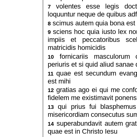
volentes esse legis doct
7
loquuntur neque de quibus adf
scimus autem quia bona est le
8
sciens hoc quia iusto lex non
9
impiis et peccatoribus scel
matricidis homicidis
fornicariis masculorum c
10
periuris et si quid aliud sanae
quae est secundum evangel
11
est mihi
gratias ago ei qui me confo
12
fidelem me existimavit ponens 
qui prius fui blasphemus
13
misericordiam consecutus sum q
superabundavit autem grati
14
quae est in Christo Iesu