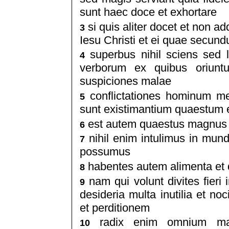
sunt haec doce et exhortare
si quis aliter docet et non a
3
Iesu Christi et ei quae secund
superbus nihil sciens sed 
4
verborum ex quibus oriuntu
suspiciones malae
conflictationes hominum men
5
sunt existimantium quaestum 
est autem quaestus magnus p
6
nihil enim intulimus in mun
7
possumus
habentes autem alimenta et 
8
nam qui volunt divites fieri
9
desideria multa inutilia et n
et perditionem
radix enim omnium mal
10