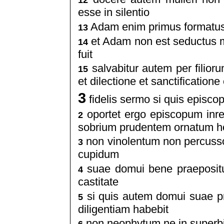
12
esse in silentio
Adam enim primus formatus
13
et Adam non est seductus m
14
fuit
salvabitur autem per filior
15
et dilectione et sanctification
3
fidelis sermo si quis episc
oportet ergo episcopum inre
2
sobrium prudentem ornatum h
non vinolentum non percuss
3
cupidum
suae domui bene praepositu
4
castitate
si quis autem domui suae p
5
diligentiam habebit
non neophytum ne in superbia 