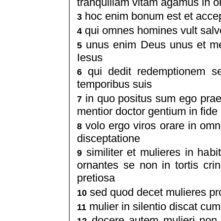
tranquillam vitam agamus in om
hoc enim bonum est et accep
3
qui omnes homines vult salvos
4
unus enim Deus unus et me
5
Iesus
qui dedit redemptionem s
6
temporibus suis
in quo positus sum ego praed
7
mentior doctor gentium in fide 
volo ergo viros orare in omn
8
disceptatione
similiter et mulieres in hab
9
ornantes se non in tortis cri
pretiosa
sed quod decet mulieres pr
10
mulier in silentio discat cu
11
docere autem mulieri non 