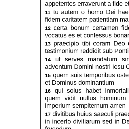
appetentes erraverunt a fide e
tu autem o homo Dei haec 
11
fidem caritatem patientiam m
certa bonum certamen fid
12
vocatus es et confessus bona
praecipio tibi coram Deo q
13
testimonium reddidit sub Pon
ut serves mandatum sine
14
adventum Domini nostri Iesu C
quem suis temporibus osten
15
et Dominus dominantium
qui solus habet inmortali
16
quem vidit nullus hominum 
imperium sempiternum amen
divitibus huius saeculi pra
17
in incerto divitiarum sed in 
fruendum