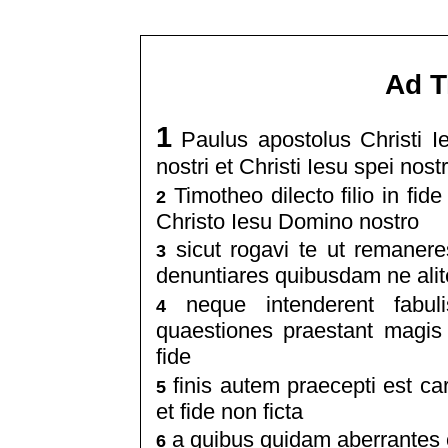
Ad T
1
Paulus apostolus Christi I
nostri et Christi Iesu spei nost
Timotheo dilecto filio in fid
2
Christo Iesu Domino nostro
sicut rogavi te ut remaner
3
denuntiares quibusdam ne alit
neque intenderent fabuli
4
quaestiones praestant magis
fide
finis autem praecepti est ca
5
et fide non ficta
a quibus quidam aberrantes c
6