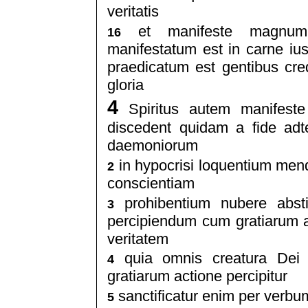
veritatis
et manifeste magnum 
16
manifestatum est in carne iust
praedicatum est gentibus cr
gloria
4
Spiritus autem manifeste 
discedent quidam a fide adten
daemoniorum
in hypocrisi loquentium men
2
conscientiam
prohibentium nubere abst
3
percipiendum cum gratiarum ac
veritatem
quia omnis creatura Dei 
4
gratiarum actione percipitur
sanctificatur enim per verbu
5