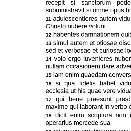
recepit si sanctorum pedes
subministravit si omne opus 
adulescentiores autem vidua
11
Christo nubere volunt
habentes damnationem quia 
12
simul autem et otiosae dis
13
sed et verbosae et curiosae l
volo ergo iuveniores nubere
14
nullam occasionem dare advers
iam enim quaedam conversa
15
si qua fidelis habet vidua
16
ecclesia ut his quae vere vidua
qui bene praesunt presby
17
maxime qui laborant in verbo e
dicit enim scriptura non i
18
operarius mercede sua