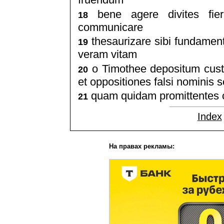
bene agere divites fieri
18
communicare
thesaurizare sibi fundamen
19
veram vitam
o Timothee depositum custo
20
et oppositiones falsi nominis s
quam quidam promittentes ci
21
Index
На правах рекламы: