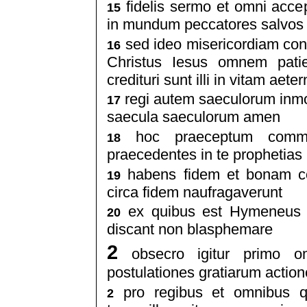
fidelis sermo et omni accep
15
in mundum peccatores salvos
sed ideo misericordiam con
16
Christus Iesus omnem pati
credituri sunt illi in vitam aet
regi autem saeculorum inmorta
17
saecula saeculorum amen
hoc praeceptum commen
18
praecedentes in te prophetias u
habens fidem et bonam co
19
circa fidem naufragaverunt
ex quibus est Hymeneus e
20
discant non blasphemare
2
obsecro igitur primo omn
postulationes gratiarum actio
pro regibus et omnibus qu
2