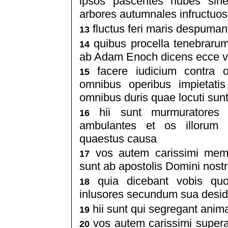
ipsos pascentes nubes sine
arbores autumnales infructuos
fluctus feri maris despuman
13
quibus procella tenebrarum
14
ab Adam Enoch dicens ecce ve
facere iudicium contra 
15
omnibus operibus impietati
omnibus duris quae locuti sun
hii sunt murmuratores q
16
ambulantes et os illorum 
quaestus causa
vos autem carissimi memo
17
sunt ab apostolis Domini nostri
quia dicebant vobis quo
18
inlusores secundum sua desid
hii sunt qui segregant anim
19
vos autem carissimi supera
20