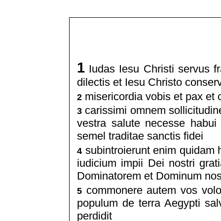
1
Iudas Iesu Christi servus f
dilectis et Iesu Christo conser
misericordia vobis et pax et 
2
carissimi omnem sollicitudi
3
vestra salute necesse habui 
semel traditae sanctis fidei
subintroierunt enim quidam h
4
iudicium impii Dei nostri gra
Dominatorem et Dominum nos
commonere autem vos volo 
5
populum de terra Aegypti sa
perdidit