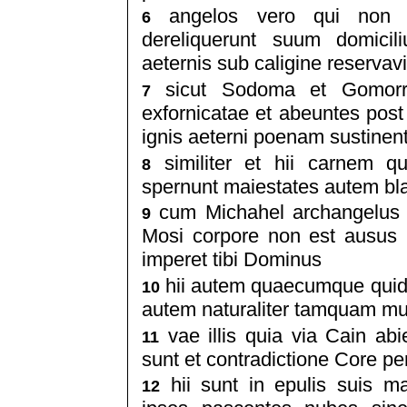
angelos vero qui non s
6
dereliquerunt suum domicil
aeternis sub caligine reservavi
sicut Sodoma et Gomorra 
7
exfornicatae et abeuntes pos
ignis aeterni poenam sustinen
similiter et hii carnem 
8
spernunt maiestates autem b
cum Michahel archangelus c
9
Mosi corpore non est ausus i
imperet tibi Dominus
hii autem quaecumque qui
10
autem naturaliter tamquam mut
vae illis quia via Cain ab
11
sunt et contradictione Core pe
hii sunt in epulis suis m
12