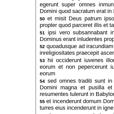
egerunt super omnes inmund
Domini quod sacratum erat in
et misit Deus patrum ips
50
propter quod parceret illis et 
ipsi vero subsannabant in
51
Dominus erant inludentes pro
quoadusque ad iracundiam 
52
inreligiositates praecepit as
hii occiderunt iuvenes illo
53
eorum et non pepercerunt iuv
eorum
sed omnes traditi sunt i
54
Domini magna et pusilla et
resumentes tulerunt in Babyl
et incenderunt domum Domin
55
turres eius incenderunt in igne