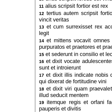
alius scripsit fortior est rex
11
tertius autem scripsit for
12
vincit veritas
et cum surrexisset rex acce
13
legit
et mittens vocavit omnes
14
purpuratos et praetores et pra
et sederunt in consilio et le
15
et dixit vocate adulescentes
16
sunt et introierunt
et dixit illis indicate nobis
17
qui dixerat de fortitudine vini
et dixit viri quam praeval
18
illud seducit mentem
itemque regis et orfani fa
19
pauperis et divitis