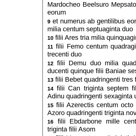
Mardocheo Beelsuro Mepsato 
eorum
et numerus ab gentilibus eor
9
milia centum septuaginta duo
filii Ares tria milia quinqua
10
filii Femo centum quadragin
11
trecenti duo
filii Demu duo milia quadr
12
ducenti quinque filii Baniae s
filii Bebet quadringenti tres 
13
filii Can triginta septem fi
14
Adinu quadringenti sexaginta
filii Azerectis centum octo 
15
Azoro quadringenti triginta n
filii Ebdarbone mille cent
16
triginta filii Asom