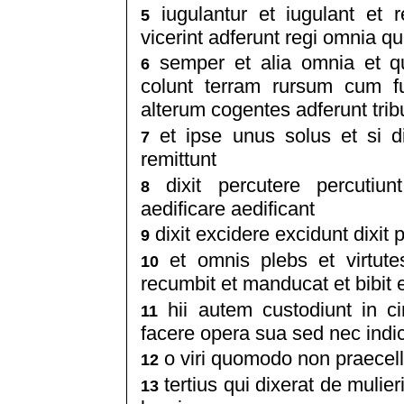
iugulantur et iugulant et 
5
vicerint adferunt regi omnia q
semper et alia omnia et qu
6
colunt terram rursum cum fu
alterum cogentes adferunt trib
et ipse unus solus et si dix
7
remittunt
dixit percutere percutiunt
8
aedificare aedificant
dixit excidere excidunt dixit 
9
et omnis plebs et virtut
10
recumbit et manducat et bibit 
hii autem custodiunt in ci
11
facere opera sua sed nec indi
o viri quomodo non praecellit
12
tertius qui dixerat de mulier
13