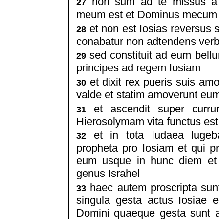
non sum ad te missus a 
27
meum est et Dominus mecum e
et non est Iosias reversus
28
conabatur non adtendens verb
sed constituit ad eum bell
29
principes ad regem Iosiam
et dixit rex pueris suis am
30
valde et statim amoverunt eum
et ascendit super curru
31
Hierosolymam vita functus est 
et in tota Iudaea lugeb
32
propheta pro Iosiam et qui 
eum usque in hunc diem et 
genus Israhel
haec autem proscripta sunt
33
singula gesta actus Iosiae ei
Domini quaeque gesta sunt a