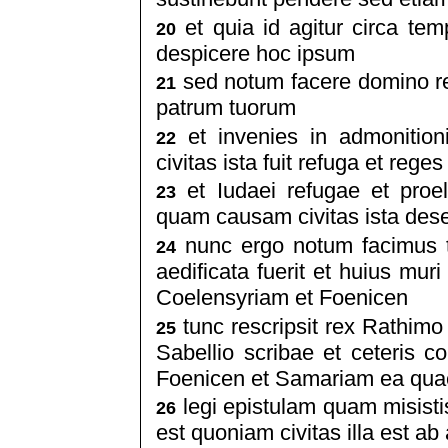
et quia id agitur circa te
20
despicere hoc ipsum
sed notum facere domino regi
21
patrum tuorum
et invenies in admonition
22
civitas ista fuit refuga et rege
et Iudaei refugae et proe
23
quam causam civitas ista dese
nunc ergo notum facimus ti
24
aedificata fuerit et huius muri
Coelensyriam et Foenicen
tunc rescripsit rex Rathimo
25
Sabellio scribae et ceteris co
Foenicen et Samariam ea quae
legi epistulam quam misistis
26
est quoniam civitas illa est ab