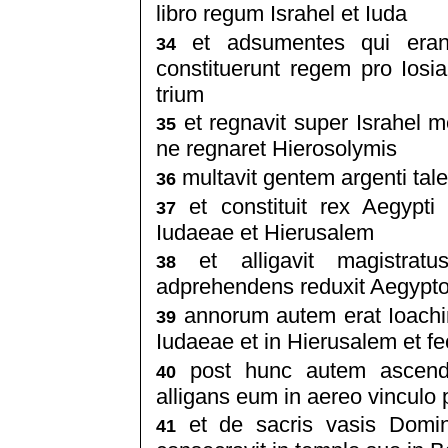
libro regum Israhel et Iuda
et adsumentes qui erant
34
constituerunt regem pro Iosi
trium
et regnavit super Israhel m
35
ne regnaret Hierosolymis
multavit gentem argenti tal
36
et constituit rex Aegypti
37
Iudaeae et Hierusalem
et alligavit magistrat
38
adprehendens reduxit Aegypt
annorum autem erat Ioachim
39
Iudaeae et in Hierusalem et f
post hunc autem ascendi
40
alligans eum in aereo vinculo 
et de sacris vasis Domini
41