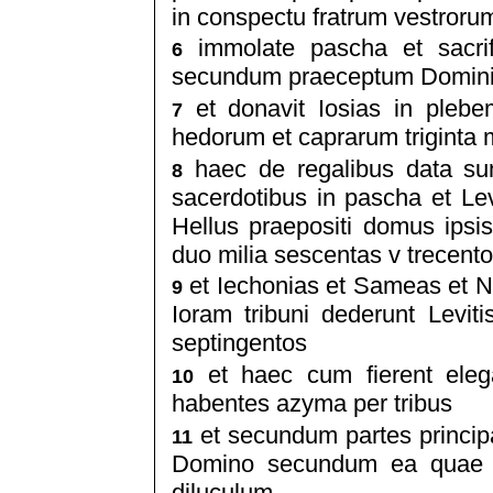
in conspectu fratrum vestrorum
immolate pascha et sacrific
6
secundum praeceptum Domini
et donavit Iosias in pleb
7
hedorum et caprarum triginta mil
haec de regalibus data su
8
sacerdotibus in pascha et Lev
Hellus praepositi domus ips
duo milia sescentas v trecent
et Iechonias et Sameas et Na
9
Ioram tribuni dederunt Levit
septingentos
et haec cum fierent elega
10
habentes azyma per tribus
et secundum partes principa
11
Domino secundum ea quae in
diluculum