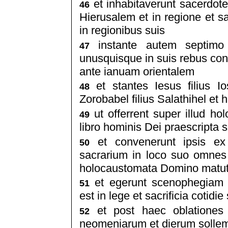
et inhabitaverunt sacerdotes
46
Hierusalem et in regione et sac
in regionibus suis
instante autem septimo 
47
unusquisque in suis rebus con
ante ianuam orientalem
et stantes Iesus filius Io
48
Zorobabel filius Salathihel et 
ut offerrent super illud h
49
libro hominis Dei praescripta 
et convenerunt ipsis ex a
50
sacrarium in loco suo omnes 
holocaustomata Domino matut
et egerunt scenophegiam 
51
est in lege et sacrificia cotidie
et post haec oblationes 
52
neomeniarum et dierum solle