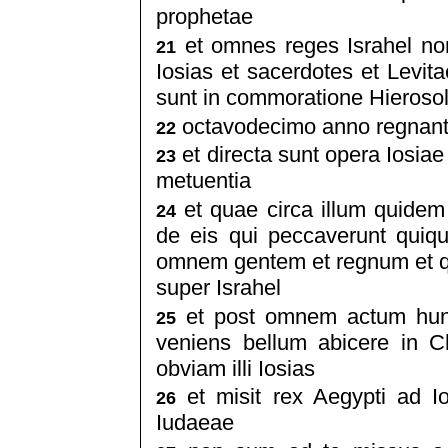
prophetae
et omnes reges Israhel non
21
Iosias et sacerdotes et Levita
sunt in commoratione Hieroso
octavodecimo anno regnante
22
et directa sunt opera Iosiae
23
metuentia
et quae circa illum quidem 
24
de eis qui peccaverunt quiqu
omnem gentem et regnum et q
super Israhel
et post omnem actum hunc
25
veniens bellum abicere in C
obviam illi Iosias
et misit rex Aegypti ad Io
26
Iudaeae