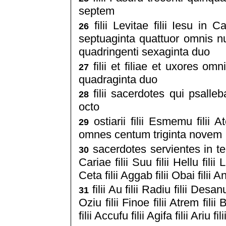
septem
filii Levitae filii Iesu in
26
septuaginta quattuor omnis n
quadringenti sexaginta duo
filii et filiae et uxores om
27
quadraginta duo
filii sacerdotes qui psalleb
28
octo
ostiarii filii Esmemu filii At
29
omnes centum triginta novem
sacerdotes servientes in templo
30
Cariae filii Suu filii Hellu filii 
Ceta filii Aggab filii Obai filii 
filii Au filii Radiu filii Desan
31
Oziu filii Finoe filii Atrem filii
filii Accufu filii Agifa filii Ariu f