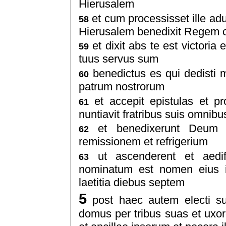
Hierusalem
et cum processisset ille ad
58
Hierusalem benedixit Regem c
et dixit abs te est victoria 
59
tuus servus sum
benedictus es qui dedisti m
60
patrum nostrorum
et accepit epistulas et pr
61
nuntiavit fratribus suis omnibu
et benedixerunt Deum p
62
remissionem et refrigerium
ut ascenderent et aedif
63
nominatum est nomen eius i
laetitia diebus septem
5
post haec autem electi su
domus per tribus suas et uxores