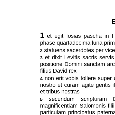
1
et egit Iosias pascha in 
phase quartadecima luna prim
statuens sacerdotes per vice
2
et dixit Levitis sacris servi
3
positione Domini sanctam ar
filius David rex
non erit vobis tollere supe
4
nostro et curam agite gentis 
et tribus nostras
secundum scripturam D
5
magnificentiam Salomonis fil
particulam principatus pater