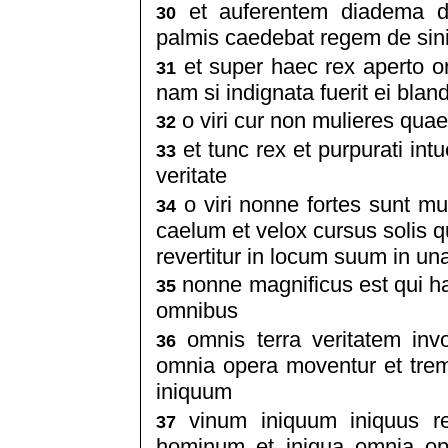
et auferentem diadema de
30
palmis caedebat regem de sin
et super haec rex aperto ore
31
nam si indignata fuerit ei bland
o viri cur non mulieres quae
32
et tunc rex et purpurati int
33
veritate
o viri nonne fortes sunt mu
34
caelum et velox cursus solis q
revertitur in locum suum in un
nonne magnificus est qui hae
35
omnibus
omnis terra veritatem inv
36
omnia opera moventur et tre
iniquum
vinum iniquum iniquus rex
37
hominum et iniqua omnia ope