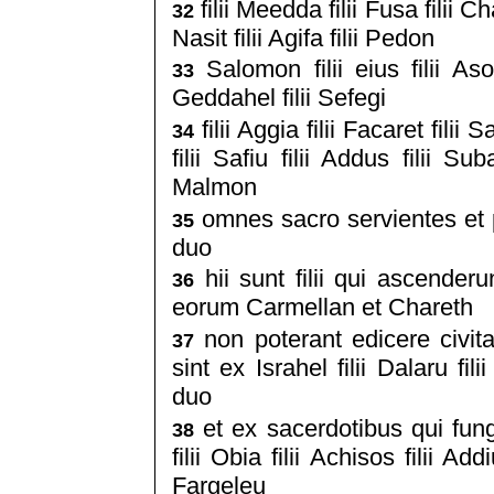
filii Meedda filii Fusa filii Cha
32
Nasit filii Agifa filii Pedon
Salomon filii eius filii Asoffo
33
Geddahel filii Sefegi
filii Aggia filii Facaret filii 
34
filii Safiu filii Addus filii Suba
Malmon
omnes sacro servientes et 
35
duo
hii sunt filii qui ascender
36
eorum Carmellan et Chareth
non poterant edicere civi
37
sint ex Israhel filii Dalaru fi
duo
et ex sacerdotibus qui fung
38
filii Obia filii Achisos filii 
Fargeleu