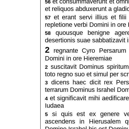
et consummaverunt et omnia
56
et reliquos abduxerunt a glad
et erant servi illius et fil
57
repletione verbi Domini in ore
quousque benigne agere
58
desertionis suae sabbatizavit
2
regnante Cyro Persarum 
Domini in ore Hieremiae
suscitavit Dominus spiritum
2
toto regno suo et simul per sc
dicens haec dicit rex Pers
3
terrarum Dominus Israhel Dom
et significavit mihi aedifica
4
Iudaea
si quis est ex genere ve
5
ascendens in Hierusalem q
Domino Israhel hic est Domin