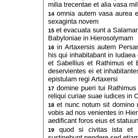
milia trecentae et alia vasa mil
omnia autem vasa aurea et 
14
sexaginta novem
et evacuata sunt a Salamana
15
Babyloniae in Hierosolymam
in Artaxersis autem Persar
16
his qui inhabitabant in Iudaea
et Sabellius et Rathimus et 
deservientes ei et inhabitante
epistulam regi Artaxersi
domine pueri tui Rathimus 
17
reliqui curiae suae iudices in
et nunc notum sit domino r
18
vobis ad nos venientes in Hi
aedificant foros eius et statu
quod si civitas ista et 
19
sustinebunt pendere sed etiam