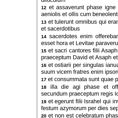
et assaverunt phase igne p
12
aeniolis et ollis cum beneolent
et tulerunt omnibus qui eran
13
et sacerdotibus
sacerdotes enim offereban
14
esset hora et Levitae paraverunt
et sacri cantores filii As
15
praeceptum David et Asaph et 
et ostiarii per singulas ian
16
suum vicem fratres enim ipsoru
et consummata sunt quae pe
17
illa die agi phase et off
18
secundum praeceptum regis I
et egerunt filii Israhel qui 
19
festum azymorum per dies se
et non est celebratum phas
20