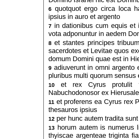
quotquot ergo circa loca ha
6
ipsius in auro et argento
in dationibus cum equis et
7
vota adponuntur in aedem Dom
et stantes principes tribuu
8
sacerdotes et Levitae quos ex
domum Domini quae est in Hier
adiuverunt in omni argento e
9
pluribus multi quorum sensus 
et rex Cyrus protulit v
10
Nabuchodonosor ex Hierusalem
et proferens ea Cyrus rex Pe
11
thesauros ipsius
per hunc autem tradita sun
12
horum autem is numerus lib
13
thyiscae argenteae triginta fi