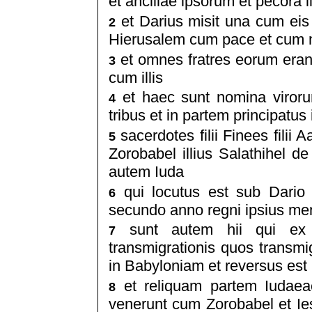
et ancillae ipsorum et pecora i
et Darius misit una cum eis
2
Hierusalem cum pace et cum mu
et omnes fratres eorum erant
3
cum illis
et haec sunt nomina viroru
4
tribus et in partem principatus
sacerdotes filii Finees filii 
5
Zorobabel illius Salathihel 
autem Iuda
qui locutus est sub Dario 
6
secundo anno regni ipsius me
sunt autem hii qui ex I
7
transmigrationis quos transm
in Babyloniam et reversus est
et reliquam partem Iudaea
8
venerunt cum Zorobabel et 