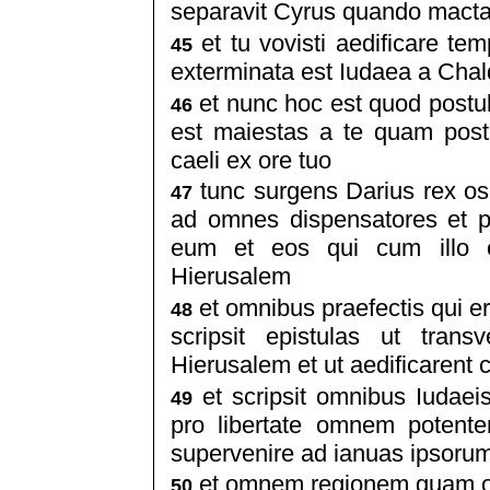
separavit Cyrus quando mactavi
et tu vovisti aedificare t
45
exterminata est Iudaea a Chal
et nunc hoc est quod postul
46
est maiestas a te quam post
caeli ex ore tuo
tunc surgens Darius rex oscu
47
ad omnes dispensatores et p
eum et eos qui cum illo e
Hierusalem
et omnibus praefectis qui er
48
scripsit epistulas ut tran
Hierusalem et ut aedificarent 
et scripsit omnibus Iudaei
49
pro libertate omnem potent
supervenire ad ianuas ipsoru
et omnem regionem quam ob
50