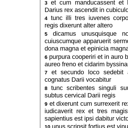
et cum manducassent et bib
3
Darius rex ascendit in cubicul
tunc illi tres iuvenes corp
4
regis dixerunt alter altero
dicamus unusquisque nos
5
cuiuscumque apparuerit sermo s
dona magna et epinicia magn
purpura cooperiri et in auro 
6
aureo freno et cidarim byssin
et secundo loco sedebit 
7
cognatus Darii vocabitur
tunc scribentes singuli s
8
subtus cervical Darii regis
et dixerunt cum surrexerit re
9
iudicaverit rex et tres mag
sapientius est ipsi dabitur vict
unus scripsit fortius est vi
10