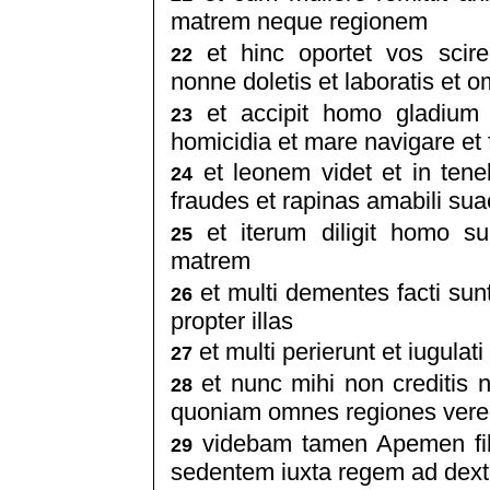
matrem neque regionem
et hinc oportet vos scire
22
nonne doletis et laboratis et o
et accipit homo gladium s
23
homicidia et mare navigare et 
et leonem videt et in teneb
24
fraudes et rapinas amabili sua
et iterum diligit homo 
25
matrem
et multi dementes facti sunt
26
propter illas
et multi perierunt et iugulat
27
et nunc mihi non creditis 
28
quoniam omnes regiones vere
videbam tamen Apemen fili
29
sedentem iuxta regem ad dex