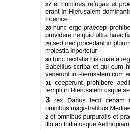
et homines refugae et proeli
27
erant in Hierusalem dominante
Foenice
nunc ergo praecepi prohiber
28
providere ne quid ultra haec fi
sed nec procedant in plurim
29
molestia inportetur
tunc recitatis his quae a re
30
Sabellius scriba et qui cum hi
venerunt in Hierusalem cum eq
coeperunt prohibere aedif
31
templi in Hierusalem usque se
3
rex Darius fecit cenam 
omnibus magistratibus Mediae
et omnibus purpuratis et prae
2
illo ab India usque Aethiopiam