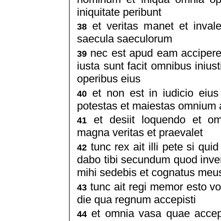
iniquitate peribunt
et veritas manet et invales
38
saecula saeculorum
nec est apud eam accipere 
39
iusta sunt facit omnibus inius
operibus eius
et non est in iudicio eius
40
potestas et maiestas omnium 
et desiit loquendo et om
41
magna veritas et praevalet
tunc rex ait illi pete si qu
42
dabo tibi secundum quod inven
mihi sedebis et cognatus meu
tunc ait regi memor esto vot
43
die qua regnum accepisti
et omnia vasa quae accept
44