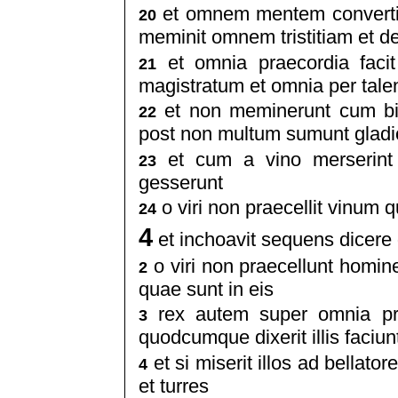
et omnem mentem convertit 
20
meminit omnem tristitiam et d
et omnia praecordia faci
21
magistratum et omnia per talent
et non meminerunt cum bibe
22
post non multum sumunt gladi
et cum a vino merserint 
23
gesserunt
o viri non praecellit vinum q
24
4
et inchoavit sequens dicere qu
o viri non praecellunt homin
2
quae sunt in eis
rex autem super omnia pra
3
quodcumque dixerit illis faciun
et si miserit illos ad bellat
4
et turres