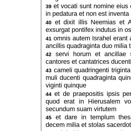
et vocati sunt nomine eius 
39
in pedatura et non est inventa 
et dixit illis Neemias et 
40
exsurgat pontifex indutus in o
omnis autem Israhel erant 
41
ancillis quadraginta duo milia 
servi horum et ancillae s
42
cantores et cantatrices ducent
cameli quadringenti triginta
43
muli ducenti quadraginta quin
viginti quinque
et de praepositis ipsis p
44
quod erat in Hierusalem vo
secundum suam virtutem
et dare in templum thes
45
decem milia et stolas sacerdo