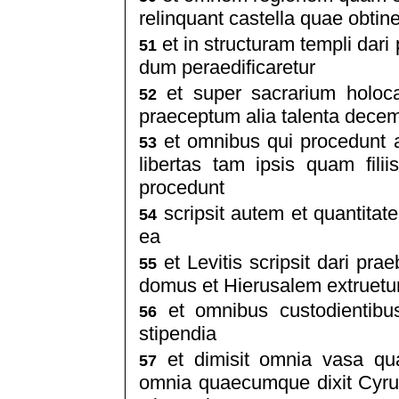
relinquant castella quae obti
et in structuram templi dari
51
dum peraedificaretur
et super sacrarium holocau
52
praeceptum alia talenta decem
et omnibus qui procedunt a
53
libertas tam ipsis quam fil
procedunt
scripsit autem et quantitat
54
ea
et Levitis scripsit dari pr
55
domus et Hierusalem extruetu
et omnibus custodientibus 
56
stipendia
et dimisit omnia vasa qu
57
omnia quaecumque dixit Cyrus f