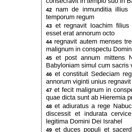
consecravit in templo suo in 
nam de inmunditia illius et
42
temporum regum
et regnavit Ioachim filius
43
esset erat annorum octo
regnavit autem menses tres
44
malignum in conspectu Domin
et post annum mittens N
45
Babyloniam simul cum sacris 
et constituit Sedeciam re
46
annorum viginti unius regnavi
et fecit malignum in conspe
47
quae dicta sunt ab Hieremia p
et adiuratus a rege Nabuc
48
discessit et indurata cervi
legitima Domini Dei Israhel
et duces populi et sacerd
49