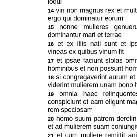
loqui
viri non magnus rex et mult
14
ergo qui dominatur eorum
nonne mulieres genuer
15
dominantur mari et terrae
et ex illis nati sunt et i
16
vineas ex quibus vinum fit
et ipsae faciunt stolas om
17
hominibus et non possunt homi
si congregaverint aurum e
18
viderint mulierem unam bono h
omnia haec relinquente
19
conspiciunt et eam eligunt 
rem speciosam
homo suum patrem derelinqu
20
et ad mulierem suam coniungi
et cum muliere remittit a
21