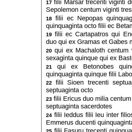
filii Marsar trecenti viginti 
17
Sepolemon centum viginti tres
filii ec Nepopas quinquag
18
quinquaginta octo filii ec Bet
filii ec Cartapatros qui En
19
duo qui ex Gramas et Gabes mi
qui ex Machaloth centum v
20
sexaginta quinque qui ex Bast
qui ex Betonobes quinqu
21
quinquaginta quinque filii La
filii Sioen trecenti septu
22
septuaginta octo
filii Ericus duo milia centum
23
septuaginta sacerdotes
filii Ieddus filii Ieu inter fi
24
Emmerus ducenti quinquagint
filii Fasuru trecenti quinqu
25