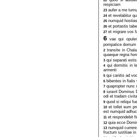
22
respiciam
aufer a me tumu
23
et revelabitur qu
24
numquid hostias 
25
et portastis tab
26
et migrare vos 
27
6
vae qui opulent
pompatice domum 
transite in Chal
2
quaeque regna horu
qui separati estis
3
qui dormitis in l
4
armenti
qui canitis ad vo
5
bibentes in fialis
6
quapropter nunc m
7
iuravit Dominus 
8
odi et tradam civi
quod si reliqui fu
9
et tollet eum pr
10
est numquid adhuc
et respondebit fi
11
quia ecce Domin
12
numquid currere q
13
fructum iustitiae i