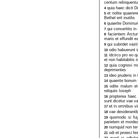
centum relinquentu
quia haec dicit D
4
et nolite quaerere
5
Bethel erit inutilis
quaerite Dominum e
6
qui convertitis in 
7
facientem Arctu
8
maris et effundit 
qui subridet vast
9
odio habuerunt i
10
idcirco pro eo q
11
et non habitabitis 
quia cognovi mul
12
deprimentes
ideo prudens in 
13
quaerite bonum e
14
odite malum et 
15
reliquiis Ioseph
propterea haec 
16
sunt dicetur vae v
et in omnibus vin
17
vae desiderantib
18
quomodo si fugi
19
parietem et morde
numquid non tene
20
odi et proieci f
21
quod si adtuler