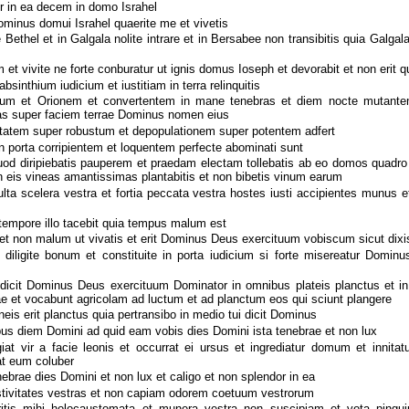
r in ea decem in domo Israhel
ominus domui Israhel quaerite me et vivetis
 Bethel et in Galgala nolite intrare et in Bersabee non transibitis quia Galgal
t vivite ne forte conburatur ut ignis domus Ioseph et devorabit et non erit q
absinthium iudicium et iustitiam in terra relinquitis
rum et Orionem et convertentem in mane tenebras et diem nocte mutante
eas super faciem terrae Dominus nomen eius
itatem super robustum et depopulationem super potentem adfert
n porta corripientem et loquentem perfecte abominati sunt
uod diripiebatis pauperem et praedam electam tollebatis ab eo domos quadro l
in eis vineas amantissimas plantabitis et non bibetis vinum earum
ta scelera vestra et fortia peccata vestra hostes iusti accipientes munus e
tempore illo tacebit quia tempus malum est
t non malum ut vivatis et erit Dominus Deus exercituum vobiscum sicut dixis
diligite bonum et constituite in porta iudicium si forte misereatur Domin
dicit Dominus Deus exercituum Dominator in omnibus plateis planctus et in 
ae et vocabunt agricolam ad luctum et ad planctum eos qui sciunt plangere
eis erit planctus quia pertransibo in medio tui dicit Dominus
us diem Domini ad quid eam vobis dies Domini ista tenebrae et non lux
at vir a facie leonis et occurrat ei ursus et ingrediatur domum et innita
at eum coluber
brae dies Domini et non lux et caligo et non splendor in ea
estivitates vestras et non capiam odorem coetuum vestrorum
itis mihi holocaustomata et munera vestra non suscipiam et vota pingu