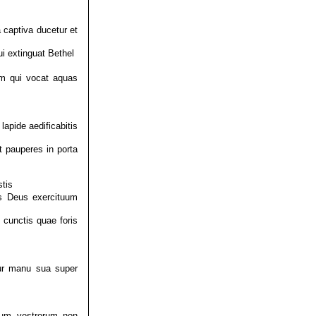
a captiva ducetur et
ui extinguat Bethel
m qui vocat aquas
apide aedificabitis
t pauperes in porta
tis
us Deus exercituum
cunctis quae foris
tur manu sua super
ium vestrorum non