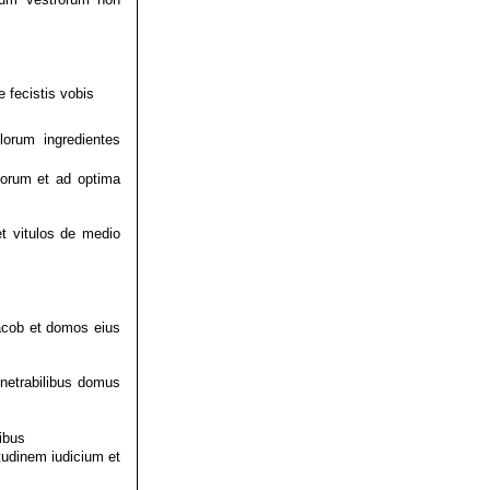
 fecistis vobis
lorum ingredientes
norum et ad optima
et vitulos de medio
acob et domos eius
enetrabilibus domus
ibus
itudinem iudicium et