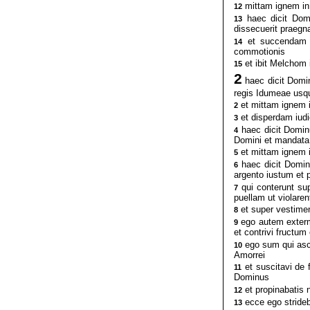
mittam ignem in
12
haec dicit Domi
13
dissecuerit praeg
et succendam ig
14
commotionis
et ibit Melchom 
15
2
haec dicit Domi
regis Idumeae usq
et mittam ignem i
2
et disperdam iudi
3
haec dicit Domin
4
Domini et mandata 
et mittam ignem i
5
haec dicit Dominu
6
argento iustum et 
qui conterunt sup
7
puellam ut violar
et super vestimen
8
ego autem extermi
9
et contrivi fructum
ego sum qui asce
10
Amorrei
et suscitavi de f
11
Dominus
et propinabatis 
12
ecce ego strideb
13