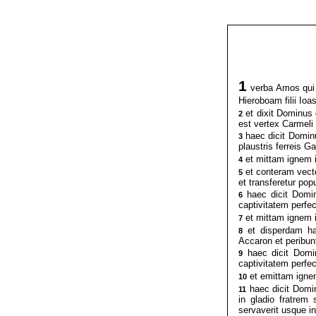
1
verba Amos qui f
Hieroboam filii Io
et dixit Dominus 
2
est vertex Carmeli
haec dicit Dominu
3
plaustris ferreis G
et mittam ignem 
4
et conteram vect
5
et transferetur po
haec dicit Domin
6
captivitatem perfe
et mittam ignem 
7
et disperdam ha
8
Accaron et peribun
haec dicit Domin
9
captivitatem perfec
et emittam ignem
10
haec dicit Domi
11
in gladio fratrem
servaverit usque i