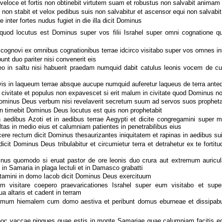
a veloce et fortis non obtinebit virtutem suam et robustus non salvabit anima
non stabit et velox pedibus suis non salvabitur et ascensor equi non salva
 inter fortes nudus fugiet in die illa dicit Dominus
uod locutus est Dominus super vos filii Israhel super omni cognatione q
gnovi ex omnibus cognationibus terrae idcirco visitabo super vos omnes ini
t duo pariter nisi convenerit eis
o in saltu nisi habuerit praedam numquid dabit catulus leonis vocem de cubi
s in laqueum terrae absque aucupe numquid auferetur laqueus de terra ante
 civitate et populus non expavescet si erit malum in civitate quod Dominus no
Dominus Deus verbum nisi revelaverit secretum suum ad servos suos prophet
on timebit Dominus Deus locutus est quis non prophetabit
n aedibus Azoti et in aedibus terrae Aegypti et dicite congregamini super 
ltas in medio eius et calumniam patientes in penetrabilibus eius
cere rectum dicit Dominus thesaurizantes iniquitatem et rapinas in aedibus su
cit Dominus Deus tribulabitur et circumietur terra et detrahetur ex te fortitud
us quomodo si eruat pastor de ore leonis duo crura aut extremum auriculae
t in Samaria in plaga lectuli et in Damasco grabatti
tamini in domo Iacob dicit Dominus Deus exercituum
 visitare coepero praevaricationes Israhel super eum visitabo et super
a altaris et cadent in terram
mum hiemalem cum domo aestiva et peribunt domus eburneae et dissipabu
oc vaccae pingues quae estis in monte Samariae quae calumniam facitis egen