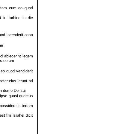
ertam eum eo quod
 in turbine in die
od incenderit ossa
ae
d abiecerint legem
es eorum
 eo quod vendiderit
ater eius ierunt ad
in domo Dei sui
 ipse quasi quercus
possideretis terram
 filii Israhel dicit