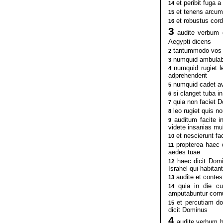
et peribit fuga 
14
et tenens arcum 
15
et robustus corde
16
3
audite verbum q
Aegypti dicens
tantummodo vos co
2
numquid ambulabun
3
numquid rugiet le
4
adprehenderit
numquid cadet avi
5
si clanget tuba in
6
quia non faciet 
7
leo rugiet quis n
8
auditum facite i
9
videte insanias mu
et nescierunt fa
10
propterea haec di
11
aedes tuae
haec dicit Domin
12
Israhel qui habitan
audite et contes
13
quia in die cum
14
amputabuntur cornu
et percutiam do
15
dicit Dominus
4
audite verbum h