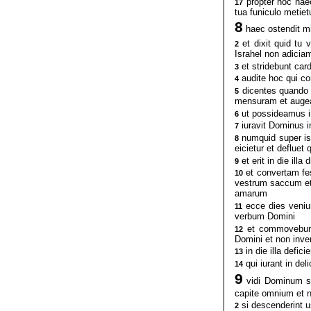
propter hoc haec 
17
tua funiculo metietu
8
haec ostendit m
et dixit quid tu
2
Israhel non adicia
et stridebunt card
3
audite hoc qui con
4
dicentes quando 
5
mensuram et augea
ut possideamus in
6
iuravit Dominus i
7
numquid super ist
8
eicietur et defluet 
et erit in die ill
9
et convertam fes
10
vestrum saccum et
amarum
ecce dies veniu
11
verbum Domini
et commovebunt
12
Domini et non inve
in die illa defici
13
qui iurant in del
14
9
vidi Dominum st
capite omnium et no
si descenderint 
2