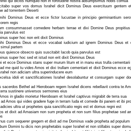
nihili qui dicitis numquid non in fortitudine nostra adsumpsimus nobis cornua
itabo super vos domus Israhel dicit Dominus Deus exercituum gentem et
ue ad torrentem Deserti
ihi Dominus Deus et ecce fictor lucustae in principio germinantium serot
sorem regis
um consummasset comedere herbam terrae et dixi Domine Deus propitius 
ia parvulus est
nus super hoc non erit dixit Dominus
ihi Dominus Deus et ecce vocabat iudicium ad ignem Dominus Deus et 
 simul partem
us quiesce obsecro quis suscitabit Iacob quia parvulus est
nus super hoc sed et istud non erit dixit Dominus Deus
i et ecce Dominus stans super murum litum et in manu eius trulla cementarii
ad me quid tu vides Amos et dixi trullam cementarii et dixit Dominus ecce e
srahel non adiciam ultra superinducere eum
xcelsa idoli et sanctificationes Israhel desolabuntur et consurgam super 
s sacerdos Bethel ad Hieroboam regem Israhel dicens rebellavit contra te A
 terra sustinere universos sermones eius
Amos in gladio morietur Hieroboam et Israhel captivus migrabit de terra sua
 ad Amos qui vides gradere fuge in terram Iuda et comede ibi panem et ibi pr
adicies ultra ut prophetes quia sanctificatio regis est et domus regni est
os et dixit ad Amasiam non sum propheta et non sum filius prophetae sed a
os
inus cum sequerer gregem et dixit ad me Dominus vade propheta ad populum
bum Domini tu dicis non prophetabis super Israhel et non stillabis super domu