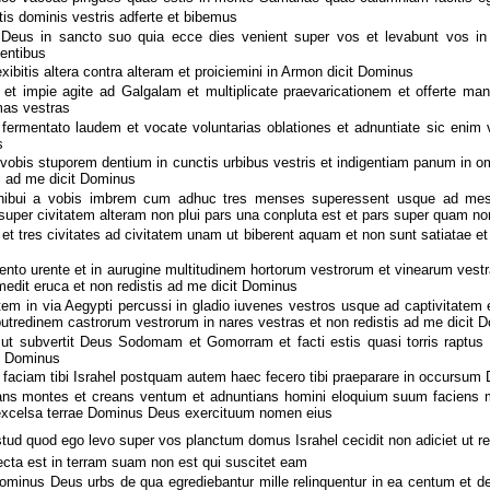
tis dominis vestris adferte et bibemus
Deus in sancto suo quia ecce dies venient super vos et levabunt vos in c
ventibus
xibitis altera contra alteram et proiciemini in Armon dicit Dominus
et impie agite ad Galgalam et multiplicate praevaricationem et offerte ma
mas vestras
fermentato laudem et vocate voluntarias oblationes et adnuntiate sic enim vol
s
vobis stuporem dentium in cunctis urbibus vestris et indigentiam panum in om
si ad me dicit Dominus
ibui a vobis imbrem cum adhuc tres menses superessent usque ad mes
super civitatem alteram non plui pars una conpluta est et pars super quam non 
et tres civitates ad civitatem unam ut biberent aquam et non sunt satiatae et
ento urente et in aurugine multitudinem hortorum vestrorum et vinearum vestr
medit eruca et non redistis ad me dicit Dominus
em in via Aegypti percussi in gladio iuvenes vestros usque ad captivitate
putredinem castrorum vestrorum in nares vestras et non redistis ad me dicit 
ut subvertit Deus Sodomam et Gomorram et facti estis quasi torris raptus 
it Dominus
faciam tibi Israhel postquam autem haec fecero tibi praeparare in occursum De
ns montes et creans ventum et adnuntians homini eloquium suum faciens
 excelsa terrae Dominus Deus exercituum nomen eius
tud quod ego levo super vos planctum domus Israhel cecidit non adiciet ut r
iecta est in terram suam non est qui suscitet eam
ominus Deus urbs de qua egrediebantur mille relinquentur in ea centum et d