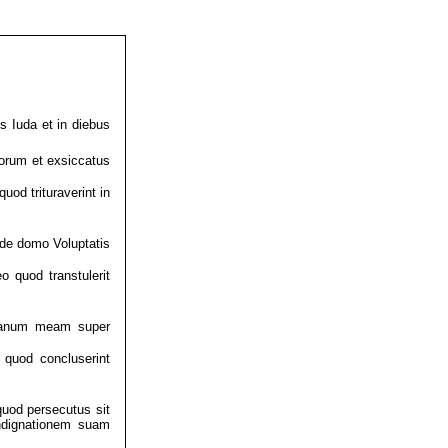
s Iuda et in diebus
torum et exsiccatus
od trituraverint in
de domo Voluptatis
 quod transtulerit
manum meam super
 quod concluserint
uod persecutus sit
indignationem suam