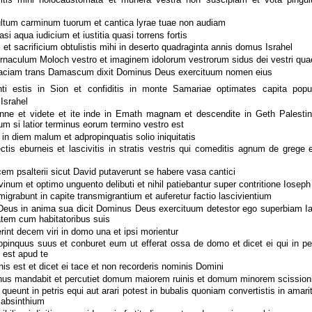
ltum carminum tuorum et cantica lyrae tuae non audiam
asi aqua iudicium et iustitia quasi torrens fortis
et sacrificium obtulistis mihi in deserto quadraginta annis domus Israhel
ernaculum Moloch vestro et imaginem idolorum vestrorum sidus dei vestri quae
faciam trans Damascum dixit Dominus Deus exercituum nomen eius
i estis in Sion et confiditis in monte Samariae optimates capita popu
Israhel
anne et videte et ite inde in Emath magnam et descendite in Geth Palesti
m si latior terminus eorum termino vestro est
 in diem malum et adpropinquatis solio iniquitatis
ectis eburneis et lascivitis in stratis vestris qui comeditis agnum de grege 
cem psalterii sicut David putaverunt se habere vasa cantici
 vinum et optimo unguento delibuti et nihil patiebantur super contritione Ioseph
igrabunt in capite transmigrantium et auferetur factio lascivientium
Deus in anima sua dicit Dominus Deus exercituum detestor ego superbiam I
tatem cum habitatoribus suis
erint decem viri in domo una et ipsi morientur
opinquus suus et conburet eum ut efferat ossa de domo et dicet ei qui in p
 est apud te
nis est et dicet ei tace et non recorderis nominis Domini
us mandabit et percutiet domum maiorem ruinis et domum minorem scission
ueunt in petris equi aut arari potest in bubalis quoniam convertistis in amar
n absinthium