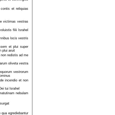
ontis et reliquias
ne victimas vestras
uistis filii Israhel
nibus locis vestris
sem et plui super
plui aruit
 non redistis ad me
arum oliveta vestra
m equorum vestrorum
Dominus
de incendio et non
i tui Israhel
 matutinam nebulam
esurgat
e qua egrediebantur