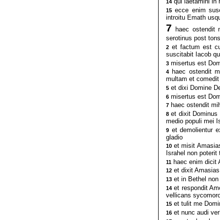
qui laetamini in 
14
ecce enim susc
15
introitu Emath usq
7
haec ostendit m
serotinus post ton
et factum est c
2
suscitabit Iacob qu
misertus est Domi
3
haec ostendit m
4
multam et comedit
et dixi Domine De
5
misertus est Domi
6
haec ostendit mih
7
et dixit Dominus 
8
medio populi mei I
et demolientur e
9
gladio
et misit Amasia
10
Israhel non poterit
haec enim dicit 
11
et dixit Amasias
12
et in Bethel non 
13
et respondit Am
14
vellicans sycomor
et tulit me Dom
15
et nunc audi ver
16