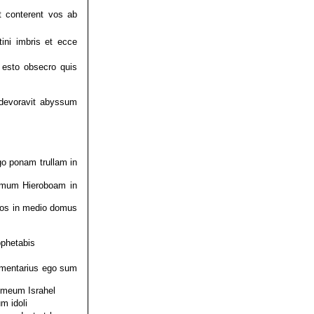
 conterent vos ab
ini imbris et ecce
esto obsecro quis
devoravit abyssum
go ponam trullam in
domum Hieroboam in
mos in medio domus
ophetabis
rmentarius ego sum
 meum Israhel
m idoli