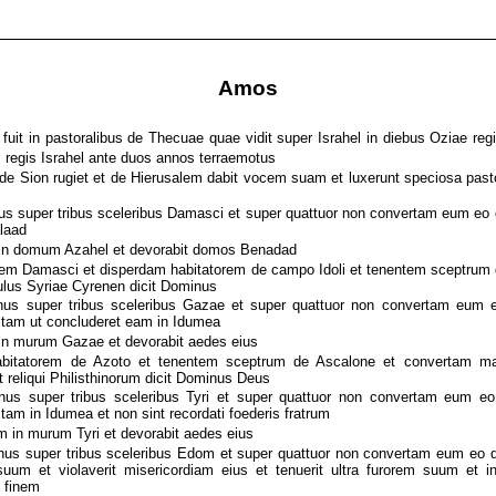
Amos
uit in pastoralibus de Thecuae quae vidit super Israhel in diebus Oziae regi
as regis Israhel ante duos annos terraemotus
de Sion rugiet et de Hierusalem dabit vocem suam et luxerunt speciosa pas
s super tribus sceleribus Damasci et super quattuor non convertam eum eo qu
alaad
in domum Azahel et devorabit domos Benadad
em Damasci et disperdam habitatorem de campo Idoli et tenentem sceptrum 
pulus Syriae Cyrenen dicit Dominus
us super tribus sceleribus Gazae et super quattuor non convertam eum eo
ctam ut concluderet eam in Idumea
in murum Gazae et devorabit aedes eius
bitatorem de Azoto et tenentem sceptrum de Ascalone et convertam 
t reliqui Philisthinorum dicit Dominus Deus
us super tribus sceleribus Tyri et super quattuor non convertam eum eo
tam in Idumea et non sint recordati foederis fratrum
 in murum Tyri et devorabit aedes eius
nus super tribus sceleribus Edom et super quattuor non convertam eum eo q
 suum et violaverit misericordiam eius et tenuerit ultra furorem suum et 
n finem