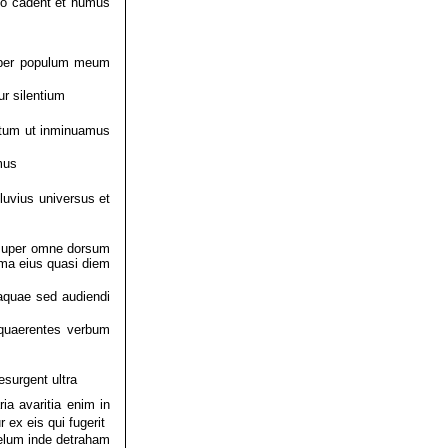
adio cadent et humus
super populum meum
ur silentium
ntum ut inminuamus
mus
luvius universus et
m super omne dorsum
ma eius quasi diem
aquae sed audiendi
quaerentes verbum
esurgent ultra
a avaritia enim in
 ex eis qui fugerit
elum inde detraham