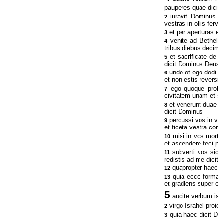
pauperes quae dici
iuravit Dominus 
2
vestras in ollis fer
et per aperturas e
3
venite ad Bethel 
4
tribus diebus deci
et sacrificate de 
5
dicit Dominus Deu
unde et ego dedi 
6
et non estis rever
ego quoque proh
7
civitatem unam et 
et venerunt duae 
8
dicit Dominus
percussi vos in v
9
et ficeta vestra co
misi in vos mort
10
et ascendere feci 
subverti vos sic
11
redistis ad me dic
quapropter haec 
12
quia ecce forma
13
et gradiens super
5
audite verbum is
virgo Israhel pro
2
quia haec dicit D
3