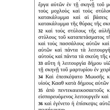
ἔργα αὐτῶν ἐν τῇ σκηνῇ τοῦ μ
τοὺς μοχλοὺς καὶ τοὺς στύλο
κατακάλυμμα καὶ αἱ βάσεις
κατακάλυμμα τῆς θύρας τῆς σκ
καὶ τοὺς στύλους τῆς αὐλῆ
32
στύλους τοῦ καταπετάσματος τῆ
καὶ τοὺς πασσάλους αὐτῶν καὶ
αὐτῶν καὶ πάντα τὰ λειτουργ
αὐτοὺς καὶ πάντα τὰ σκεύη τῆς
αὕτη ἡ λειτουργία δήμου υἱῶ
33
τῇ σκηνῇ τοῦ μαρτυρίου ἐν χειρ
Καὶ ἐπεσκέψατο Μωυσῆς κα
34
υἱοὺς Κααθ κατὰ δήμους αὐτῶν 
ἀπὸ πεντεκαιεικοσαετοῦς κ
35
εἰσπορευόμενος λειτουργεῖν καὶ
καὶ ἐγένετο ἡ ἐπίσκεψις αὐτῶ
36
πεντήκοντα·