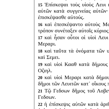
Ἐπίσκεψαι τοὺς υἱοὺς Λευι 
15
αὐτῶν κατὰ συγγενείας αὐτῶν·
ἐπισκέψασθε αὐτούς.
καὶ ἐπεσκέψαντο αὐτοὺς Μω
16
τρόπον συνέταξεν αὐτοῖς κύριος
καὶ ἦσαν οὗτοι οἱ υἱοὶ Λευ
17
Μεραρι.
καὶ ταῦτα τὰ ὀνόματα τῶν υ
18
καὶ Σεμει.
καὶ υἱοὶ Κααθ κατὰ δήμους
19
Οζιηλ.
καὶ υἱοὶ Μεραρι κατὰ δήμου
20
δῆμοι τῶν Λευιτῶν κατ᾽ οἴκους 
Τῷ Γεδσων δῆμος τοῦ Λοβενι
21
Γεδσων.
ἡ ἐπίσκεψις αὐτῶν κατὰ ἀρι
22