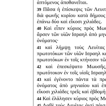
ἁπτόμενος ἀποθανεῖται.
Πᾶσα ἡ ἐπίσκεψις τῶν Λευι
39
διὰ φωνῆς κυρίου κατὰ δήμους
ἐπάνω δύο καὶ εἴκοσι χιλιάδες.
Καὶ εἶπεν κύριος πρὸς Μω
40
ἄρσεν τῶν υἱῶν Ισραηλ ἀπὸ μην
ὀνόματος·
καὶ λήμψῃ τοὺς Λευίτας 
41
πρωτοτόκων τῶν υἱῶν Ισραηλ κα
πρωτοτόκων ἐν τοῖς κτήνεσιν τῶ
καὶ ἐπεσκέψατο Μωυσῆς, 
42
πρωτότοκον ἐν τοῖς υἱοῖς Ισραηλ
καὶ ἐγένοντο πάντα τὰ πρ
43
ὀνόματος ἀπὸ μηνιαίου καὶ ἐ
εἴκοσι χιλιάδες τρεῖς καὶ ἑβδομ
Καὶ ἐλάλησεν κύριος πρὸς Μ
44
Λαβὲ τοὺς Λευίτας ἀντὶ πάν
45