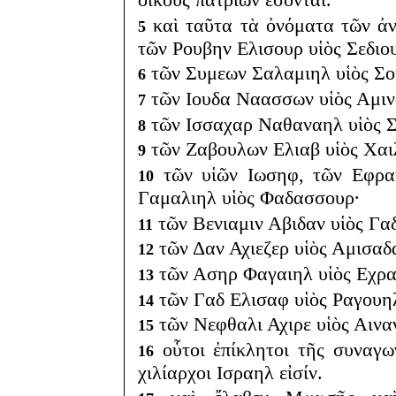
καὶ ταῦτα τὰ ὀνόματα τῶν ἀν
5
τῶν Ρουβην Ελισουρ υἱὸς Σεδιο
τῶν Συμεων Σαλαμιηλ υἱὸς Σο
6
τῶν Ιουδα Ναασσων υἱὸς Αμιν
7
τῶν Ισσαχαρ Ναθαναηλ υἱὸς 
8
τῶν Ζαβουλων Ελιαβ υἱὸς Χαι
9
τῶν υἱῶν Ιωσηφ, τῶν Εφρα
10
Γαμαλιηλ υἱὸς Φαδασσουρ·
τῶν Βενιαμιν Αβιδαν υἱὸς Γαδ
11
τῶν Δαν Αχιεζερ υἱὸς Αμισαδα
12
τῶν Ασηρ Φαγαιηλ υἱὸς Εχρα
13
τῶν Γαδ Ελισαφ υἱὸς Ραγουη
14
τῶν Νεφθαλι Αχιρε υἱὸς Αινα
15
οὗτοι ἐπίκλητοι τῆς συναγω
16
χιλίαρχοι Ισραηλ εἰσίν.