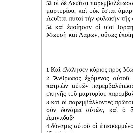
οἱ δὲ Λευῖται παρεμβαλέτωσα
53
μαρτυρίου, καὶ οὐκ ἔσται ἁμάρ
Λευῖται αὐτοὶ τὴν φυλακὴν τῆς
καὶ ἐποίησαν οἱ υἱοὶ Ισραη
54
Μωυσῇ καὶ Ααρων, οὕτως ἐποίη
Καὶ ἐλάλησεν κύριος πρὸς Μω
1
Ἄνθρωπος ἐχόμενος αὐτοῦ 
2
πατριῶν αὐτῶν παρεμβαλέτωσα
σκηνῆς τοῦ μαρτυρίου παρεμβαλ
καὶ οἱ παρεμβάλλοντες πρῶτο
3
σὺν δυνάμει αὐτῶν, καὶ ὁ 
Αμιναδαβ·
δύναμις αὐτοῦ οἱ ἐπεσκεμμένο
4