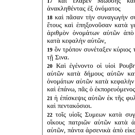
καὶ ἔλαβεν Μωυσῆς καὶ
17
ἀνακληθέντας ἐξ ὀνόματος
καὶ πᾶσαν τὴν συναγωγὴν συ
18
ἔτους καὶ ἐπηξονοῦσαν κατὰ γ
ἀριθμὸν ὀνομάτων αὐτῶν ἀπὸ 
κατὰ κεφαλὴν αὐτῶν,
ὃν τρόπον συνέταξεν κύριος
19
τῇ Σινα.
Καὶ ἐγένοντο οἱ υἱοὶ Ρουβ
20
αὐτῶν κατὰ δήμους αὐτῶν κατ
ὀνομάτων αὐτῶν κατὰ κεφαλὴν 
καὶ ἐπάνω, πᾶς ὁ ἐκπορευόμενος
ἡ ἐπίσκεψις αὐτῶν ἐκ τῆς φυ
21
καὶ πεντακόσιοι.
τοῖς υἱοῖς Συμεων κατὰ συγ
22
οἴκους πατριῶν αὐτῶν κατὰ 
αὐτῶν, πάντα ἀρσενικὰ ἀπὸ εἰκ