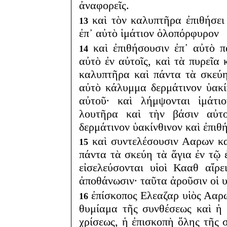
ἀναφορεῖς.
καὶ τὸν καλυπτῆρα ἐπιθήσει 
13
ἐπ᾽ αὐτὸ ἱμάτιον ὁλοπόρφυρον
καὶ ἐπιθήσουσιν ἐπ᾽ αὐτὸ π
14
αὐτὸ ἐν αὐτοῖς, καὶ τὰ πυρεῖα 
καλυπτῆρα καὶ πάντα τὰ σκεύη
αὐτὸ κάλυμμα δερμάτινον ὑακί
αὐτοῦ· καὶ λήμψονται ἱμάτι
λουτῆρα καὶ τὴν βάσιν αὐτ
δερμάτινον ὑακίνθινον καὶ ἐπιθ
καὶ συντελέσουσιν Ααρων καὶ
15
πάντα τὰ σκεύη τὰ ἅγια ἐν τῷ 
εἰσελεύσονται υἱοὶ Κααθ αἴρ
ἀποθάνωσιν· ταῦτα ἀροῦσιν οἱ υ
ἐπίσκοπος Ελεαζαρ υἱὸς Ααρων
16
θυμίαμα τῆς συνθέσεως καὶ ἡ 
χρίσεως, ἡ ἐπισκοπὴ ὅλης τῆς 