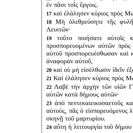
ἐν πᾶσι τοῖς ἔργοις.
καὶ ἐλάλησεν κύριος πρὸς Μ
17
Μὴ ὀλεθρεύσητε τῆς φυλῆ
18
Λευιτῶν·
τοῦτο ποιήσατε αὐτοῖς κ
19
προσπορευομένων αὐτῶν πρὸς 
αὐτοῦ προσπορευέσθωσαν καὶ 
ἀναφορὰν αὐτοῦ,
καὶ οὐ μὴ εἰσέλθωσιν ἰδεῖν ἐ
20
Καὶ ἐλάλησεν κύριος πρὸς Μ
21
Λαβὲ τὴν ἀρχὴν τῶν υἱῶν Γε
22
αὐτῶν κατὰ δήμους αὐτῶν·
ἀπὸ πεντεκαιεικοσαετοῦς κα
23
αὐτούς, πᾶς ὁ εἰσπορευόμενος λε
σκηνῇ τοῦ μαρτυρίου.
αὕτη ἡ λειτουργία τοῦ δήμου 
24