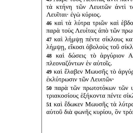
τὰ κτήνη τῶν Λευιτῶν ἀντὶ τ
Λευῖται· ἐγὼ κύριος.
καὶ τὰ λύτρα τριῶν καὶ ἑβδο
46
παρὰ τοὺς Λευίτας ἀπὸ τῶν πρω
καὶ λήμψῃ πέντε σίκλους κα
47
λήμψῃ, εἴκοσι ὀβολοὺς τοῦ σίκλ
καὶ δώσεις τὸ ἀργύριον Α
48
πλεοναζόντων ἐν αὐτοῖς.
καὶ ἔλαβεν Μωυσῆς τὸ ἀργύρι
49
ἐκλύτρωσιν τῶν Λευιτῶν·
παρὰ τῶν πρωτοτόκων τῶν υἱ
50
τριακοσίους ἑξήκοντα πέντε σίκ
καὶ ἔδωκεν Μωυσῆς τὰ λύτρα
51
αὐτοῦ διὰ φωνῆς κυρίου, ὃν τρ