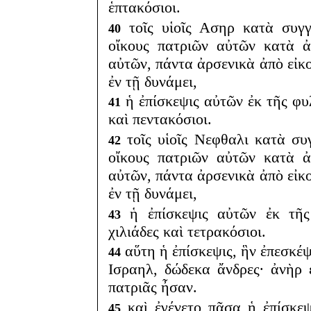
ἑπτακόσιοι.
τοῖς υἱοῖς Ασηρ κατὰ συγγ
40
οἴκους πατριῶν αὐτῶν κατὰ 
αὐτῶν, πάντα ἀρσενικὰ ἀπὸ εἰκ
ἐν τῇ δυνάμει,
ἡ ἐπίσκεψις αὐτῶν ἐκ τῆς φυ
41
καὶ πεντακόσιοι.
τοῖς υἱοῖς Νεφθαλι κατὰ συ
42
οἴκους πατριῶν αὐτῶν κατὰ 
αὐτῶν, πάντα ἀρσενικὰ ἀπὸ εἰκ
ἐν τῇ δυνάμει,
ἡ ἐπίσκεψις αὐτῶν ἐκ τῆς
43
χιλιάδες καὶ τετρακόσιοι.
αὕτη ἡ ἐπίσκεψις, ἣν ἐπεσκέ
44
Ισραηλ, δώδεκα ἄνδρες· ἀνὴρ
πατριᾶς ἦσαν.
καὶ ἐγένετο πᾶσα ἡ ἐπίσκεψ
45