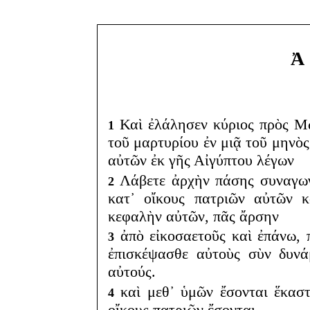
Ἀ 
Καὶ ἐλάλησεν κύριος πρὸς Μω
1
τοῦ μαρτυρίου ἐν μιᾷ τοῦ μηνὸς
αὐτῶν ἐκ γῆς Αἰγύπτου λέγων
Λάβετε ἀρχὴν πάσης συναγωγ
2
κατ᾽ οἴκους πατριῶν αὐτῶν 
κεφαλὴν αὐτῶν, πᾶς ἄρσην
ἀπὸ εἰκοσαετοῦς καὶ ἐπάνω, 
3
ἐπισκέψασθε αὐτοὺς σὺν δυνά
αὐτούς.
καὶ μεθ᾽ ὑμῶν ἔσονται ἕκαστ
4
οἴκους πατριῶν ἔσονται.