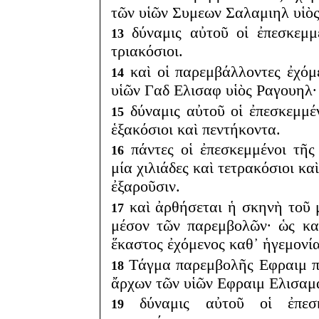
τῶν υἱῶν Συμεων Σαλαμιηλ υἱὸς
δύναμις αὐτοῦ οἱ ἐπεσκεμμέ
13
τριακόσιοι.
καὶ οἱ παρεμβάλλοντες ἐχόμ
14
υἱῶν Γαδ Ελισαφ υἱὸς Ραγουηλ·
δύναμις αὐτοῦ οἱ ἐπεσκεμμέν
15
ἑξακόσιοι καὶ πεντήκοντα.
πάντες οἱ ἐπεσκεμμένοι τῆς
16
μία χιλιάδες καὶ τετρακόσιοι κα
ἐξαροῦσιν.
καὶ ἀρθήσεται ἡ σκηνὴ τοῦ 
17
μέσον τῶν παρεμβολῶν· ὡς κα
ἕκαστος ἐχόμενος καθ᾽ ἡγεμονία
Τάγμα παρεμβολῆς Εφραιμ πα
18
ἄρχων τῶν υἱῶν Εφραιμ Ελισαμα
δύναμις αὐτοῦ οἱ ἐπεσκε
19