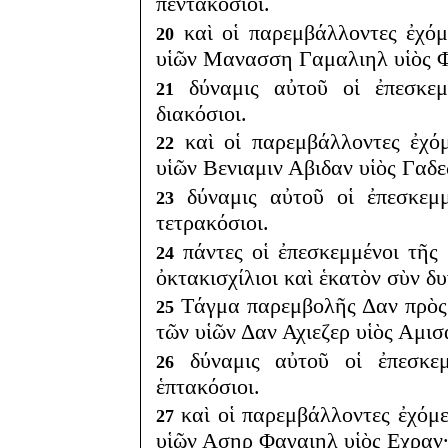
πεντακόσιοι.
καὶ οἱ παρεμβάλλοντες ἐχό
20
υἱῶν Μανασση Γαμαλιηλ υἱὸς 
δύναμις αὐτοῦ οἱ ἐπεσκεμμ
21
διακόσιοι.
καὶ οἱ παρεμβάλλοντες ἐχόμ
22
υἱῶν Βενιαμιν Αβιδαν υἱὸς Γαδε
δύναμις αὐτοῦ οἱ ἐπεσκεμμέ
23
τετρακόσιοι.
πάντες οἱ ἐπεσκεμμένοι τῆς
24
ὀκτακισχίλιοι καὶ ἑκατὸν σὺν δυ
Τάγμα παρεμβολῆς Δαν πρὸς 
25
τῶν υἱῶν Δαν Αχιεζερ υἱὸς Αμισ
δύναμις αὐτοῦ οἱ ἐπεσκεμ
26
ἑπτακόσιοι.
καὶ οἱ παρεμβάλλοντες ἐχόμ
27
υἱῶν Ασηρ Φαγαιηλ υἱὸς Εχραν