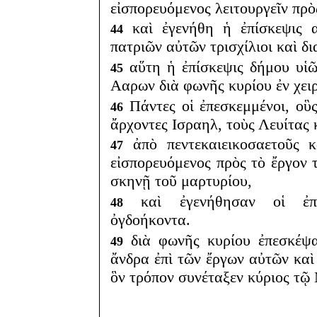
εἰσπορευόμενος λειτουργεῖν πρὸ
καὶ ἐγενήθη ἡ ἐπίσκεψις 
44
πατριῶν αὐτῶν τρισχίλιοι καὶ δι
αὕτη ἡ ἐπίσκεψις δήμου υἱ
45
Ααρων διὰ φωνῆς κυρίου ἐν χει
Πάντες οἱ ἐπεσκεμμένοι, οὓ
46
ἄρχοντες Ισραηλ, τοὺς Λευίτας
ἀπὸ πεντεκαιεικοσαετοῦς κ
47
εἰσπορευόμενος πρὸς τὸ ἔργον 
σκηνῇ τοῦ μαρτυρίου,
καὶ ἐγενήθησαν οἱ ἐπισκ
48
ὀγδοήκοντα.
διὰ φωνῆς κυρίου ἐπεσκέψα
49
ἄνδρα ἐπὶ τῶν ἔργων αὐτῶν καὶ 
ὃν τρόπον συνέταξεν κύριος τ