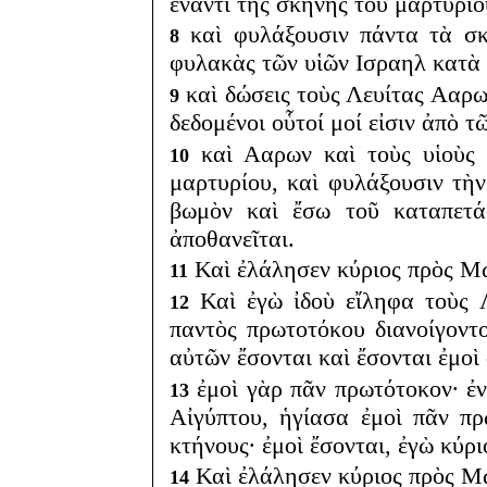
ἔναντι τῆς σκηνῆς τοῦ μαρτυρίο
καὶ φυλάξουσιν πάντα τὰ σκ
8
φυλακὰς τῶν υἱῶν Ισραηλ κατὰ 
καὶ δώσεις τοὺς Λευίτας Ααρων 
9
δεδομένοι οὗτοί μοί εἰσιν ἀπὸ τ
καὶ Ααρων καὶ τοὺς υἱοὺς 
10
μαρτυρίου, καὶ φυλάξουσιν τὴν
βωμὸν καὶ ἔσω τοῦ καταπετά
ἀποθανεῖται.
Καὶ ἐλάλησεν κύριος πρὸς Μ
11
Καὶ ἐγὼ ἰδοὺ εἴληφα τοὺς Λ
12
παντὸς πρωτοτόκου διανοίγοντ
αὐτῶν ἔσονται καὶ ἔσονται ἐμοὶ 
ἐμοὶ γὰρ πᾶν πρωτότοκον· ἐ
13
Αἰγύπτου, ἡγίασα ἐμοὶ πᾶν π
κτήνους· ἐμοὶ ἔσονται, ἐγὼ κύρι
Καὶ ἐλάλησεν κύριος πρὸς Μ
14