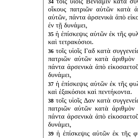
τοῖς υἱοῖς Βενιαμιν κατὰ σ
34
οἴκους πατριῶν αὐτῶν κατὰ 
αὐτῶν, πάντα ἀρσενικὰ ἀπὸ εἰκ
ἐν τῇ δυνάμει,
ἡ ἐπίσκεψις αὐτῶν ἐκ τῆς φυλ
35
καὶ τετρακόσιοι.
τοῖς υἱοῖς Γαδ κατὰ συγγενε
36
πατριῶν αὐτῶν κατὰ ἀριθμὸν
πάντα ἀρσενικὰ ἀπὸ εἰκοσαετοῦ
δυνάμει,
ἡ ἐπίσκεψις αὐτῶν ἐκ τῆς φυ
37
καὶ ἑξακόσιοι καὶ πεντήκοντα.
τοῖς υἱοῖς Δαν κατὰ συγγενε
38
πατριῶν αὐτῶν κατὰ ἀριθμὸν
πάντα ἀρσενικὰ ἀπὸ εἰκοσαετοῦ
δυνάμει,
ἡ ἐπίσκεψις αὐτῶν ἐκ τῆς φ
39