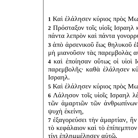
Καὶ ἐλάλησεν κύριος πρὸς Μ
1
Πρόσταξον τοῖς υἱοῖς Ισραηλ 
2
πάντα λεπρὸν καὶ πάντα γονορρ
ἀπὸ ἀρσενικοῦ ἕως θηλυκοῦ ἐξ
3
μὴ μιανοῦσιν τὰς παρεμβολὰς αὐ
καὶ ἐποίησαν οὕτως οἱ υἱοὶ 
4
παρεμβολῆς· καθὰ ἐλάλησεν κύ
Ισραηλ.
Καὶ ἐλάλησεν κύριος πρὸς Μ
5
Λάλησον τοῖς υἱοῖς Ισραηλ λ
6
τῶν ἁμαρτιῶν τῶν ἀνθρωπίνων
ψυχὴ ἐκείνη,
ἐξαγορεύσει τὴν ἁμαρτίαν, ἣν
7
τὸ κεφάλαιον καὶ τὸ ἐπίπεμπτον
τίνι ἐπλημμέλησεν αὐτῷ.