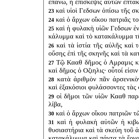
ἐπάνω, ἡ ἐπίσκεψις αὐτῶν ἑπτακι
καὶ υἱοὶ Γεδσων ὀπίσω τῆς σ
23
καὶ ὁ ἄρχων οἴκου πατριᾶς τ
24
καὶ ἡ φυλακὴ υἱῶν Γεδσων ἐν
25
κάλυμμα καὶ τὸ κατακάλυμμα τῆ
καὶ τὰ ἱστία τῆς αὐλῆς καὶ 
26
οὔσης ἐπὶ τῆς σκηνῆς καὶ τὰ κ
Τῷ Κααθ δῆμος ὁ Αμραμις κα
27
καὶ δῆμος ὁ Οζιηλις· οὗτοί εἰσι
κατὰ ἀριθμὸν πᾶν ἀρσενικὸν
28
καὶ ἑξακόσιοι φυλάσσοντες τὰς
οἱ δῆμοι τῶν υἱῶν Κααθ παρ
29
λίβα,
καὶ ὁ ἄρχων οἴκου πατριῶν τ
30
καὶ ἡ φυλακὴ αὐτῶν ἡ κιβωτ
31
θυσιαστήρια καὶ τὰ σκεύη τοῦ ἁγ
κατακάλυμμα καὶ πάντα τὰ ἔργ