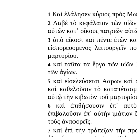
Καὶ ἐλάλησεν κύριος πρὸς Μω
1
Λαβὲ τὸ κεφάλαιον τῶν υἱῶν
2
αὐτῶν κατ᾽ οἴκους πατριῶν αὐτ
ἀπὸ εἴκοσι καὶ πέντε ἐτῶν κα
3
εἰσπορευόμενος λειτουργεῖν 
μαρτυρίου.
καὶ ταῦτα τὰ ἔργα τῶν υἱῶν 
4
τῶν ἁγίων.
καὶ εἰσελεύσεται Ααρων καὶ ο
5
καὶ καθελοῦσιν τὸ καταπέτασ
αὐτῷ τὴν κιβωτὸν τοῦ μαρτυρίο
καὶ ἐπιθήσουσιν ἐπ᾽ αὐτὸ
6
ἐπιβαλοῦσιν ἐπ᾽ αὐτὴν ἱμάτιον 
τοὺς ἀναφορεῖς.
καὶ ἐπὶ τὴν τράπεζαν τὴν προ
7