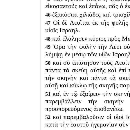
εἰκοσαετοῦς καὶ ἐπάνω, πᾶς ὁ 
ἑξακόσιαι χιλιάδες καὶ τρισχί
46
Οἱ δὲ Λευῖται ἐκ τῆς φυλῆς
47
υἱοῖς Ισραηλ.
καὶ ἐλάλησεν κύριος πρὸς Μ
48
Ὅρα τὴν φυλὴν τὴν Λευι οὐ 
49
λήμψῃ ἐν μέσῳ τῶν υἱῶν Ισραηλ
καὶ σὺ ἐπίστησον τοὺς Λευίτ
50
πάντα τὰ σκεύη αὐτῆς καὶ ἐπὶ 
τὴν σκηνὴν καὶ πάντα τὰ σκεύ
αὐτῇ καὶ κύκλῳ τῆς σκηνῆς παρ
καὶ ἐν τῷ ἐξαίρειν τὴν σκηνὴ
51
παρεμβάλλειν τὴν σκηνὴν 
προσπορευόμενος ἀποθανέτω.
καὶ παρεμβαλοῦσιν οἱ υἱοὶ Ι
52
κατὰ τὴν ἑαυτοῦ ἡγεμονίαν σὺν