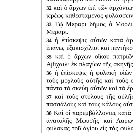
καὶ ὁ ἄρχων ἐπὶ τῶν ἀρχόντω
32
ἱερέως καθεσταμένος φυλάσσειν
Τῷ Μεραρι δῆμος ὁ Μοολι κ
33
Μεραρι.
ἡ ἐπίσκεψις αὐτῶν κατὰ ἀρι
34
ἐπάνω, ἑξακισχίλιοι καὶ πεντήκο
καὶ ὁ ἄρχων οἴκου πατριῶ
35
Αβιχαιλ· ἐκ πλαγίων τῆς σκηνῆ
ἡ ἐπίσκεψις ἡ φυλακὴ υἱῶν 
36
τοὺς μοχλοὺς αὐτῆς καὶ τοὺς 
πάντα τὰ σκεύη αὐτῶν καὶ τὰ ἔ
καὶ τοὺς στύλους τῆς αὐλῆς
37
πασσάλους καὶ τοὺς κάλους αὐτ
Καὶ οἱ παρεμβάλλοντες κατὰ
38
ἀνατολῆς Μωυσῆς καὶ Ααρων
φυλακὰς τοῦ ἁγίου εἰς τὰς φυλ