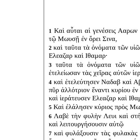
Καὶ αὗται αἱ γενέσεις Ααρων
1
τῷ Μωυσῇ ἐν ὄρει Σινα,
καὶ ταῦτα τὰ ὀνόματα τῶν υἱ
2
Ελεαζαρ καὶ Ιθαμαρ·
ταῦτα τὰ ὀνόματα τῶν υἱῶν 
3
ἐτελείωσαν τὰς χεῖρας αὐτῶν ἱερ
καὶ ἐτελεύτησεν Ναδαβ καὶ Α
4
πῦρ ἀλλότριον ἔναντι κυρίου ἐν 
καὶ ἱεράτευσεν Ελεαζαρ καὶ Ιθ
Καὶ ἐλάλησεν κύριος πρὸς Μ
5
Λαβὲ τὴν φυλὴν Λευι καὶ στή
6
καὶ λειτουργήσουσιν αὐτῷ
καὶ φυλάξουσιν τὰς φυλακὰς 
7