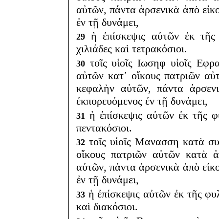
αὐτῶν, πάντα ἀρσενικὰ ἀπὸ εἰκ
ἐν τῇ δυνάμει,
ἡ ἐπίσκεψις αὐτῶν ἐκ τῆς
29
χιλιάδες καὶ τετρακόσιοι.
τοῖς υἱοῖς Ιωσηφ υἱοῖς Εφρ
30
αὐτῶν κατ᾽ οἴκους πατριῶν α
κεφαλὴν αὐτῶν, πάντα ἀρσενι
ἐκπορευόμενος ἐν τῇ δυνάμει,
ἡ ἐπίσκεψις αὐτῶν ἐκ τῆς φ
31
πεντακόσιοι.
τοῖς υἱοῖς Μανασση κατὰ συ
32
οἴκους πατριῶν αὐτῶν κατὰ 
αὐτῶν, πάντα ἀρσενικὰ ἀπὸ εἰκ
ἐν τῇ δυνάμει,
ἡ ἐπίσκεψις αὐτῶν ἐκ τῆς φυ
33
καὶ διακόσιοι.