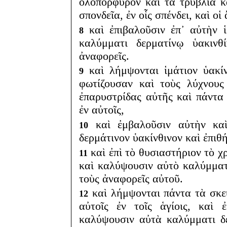
ὁλοπόρφυρον καὶ τὰ τρυβλία κ
σπονδεῖα, ἐν οἷς σπένδει, καὶ οἱ
καὶ ἐπιβαλοῦσιν ἐπ᾽ αὐτὴν ἱ
8
καλύμματι δερματίνῳ ὑακινθ
ἀναφορεῖς.
καὶ λήμψονται ἱμάτιον ὑακίν
9
φωτίζουσαν καὶ τοὺς λύχνους
ἐπαρυστρίδας αὐτῆς καὶ πάντα 
ἐν αὐτοῖς,
καὶ ἐμβαλοῦσιν αὐτὴν καὶ
10
δερμάτινον ὑακίνθινον καὶ ἐπιθ
καὶ ἐπὶ τὸ θυσιαστήριον τὸ χ
11
καὶ καλύψουσιν αὐτὸ καλύμματ
τοὺς ἀναφορεῖς αὐτοῦ.
καὶ λήμψονται πάντα τὰ σκεύ
12
αὐτοῖς ἐν τοῖς ἁγίοις, καὶ 
καλύψουσιν αὐτὰ καλύμματι δε