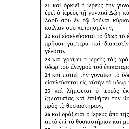
καὶ ὁρκιεῖ ὁ ἱερεὺς τὴν γυνα
21
ἐρεῖ ὁ ἱερεὺς τῇ γυναικί Δῴη κ
λαοῦ σου ἐν τῷ δοῦναι κύριο
κοιλίαν σου πεπρησμένην,
καὶ εἰσελεύσεται τὸ ὕδωρ τὸ 
22
πρῆσαι γαστέρα καὶ διαπεσεῖ
γένοιτο.
καὶ γράψει ὁ ἱερεὺς τὰς ἀρὰς
23
ὕδωρ τοῦ ἐλεγμοῦ τοῦ ἐπικατα
καὶ ποτιεῖ τὴν γυναῖκα τὸ ὕ
24
εἰσελεύσεται εἰς αὐτὴν τὸ ὕδωρ
καὶ λήμψεται ὁ ἱερεὺς ἐκ
25
ζηλοτυπίας καὶ ἐπιθήσει τὴν θ
πρὸς τὸ θυσιαστήριον,
καὶ δράξεται ὁ ἱερεὺς ἀπὸ τῆ
26
αὐτὸ ἐπὶ τὸ θυσιαστήριον καὶ με