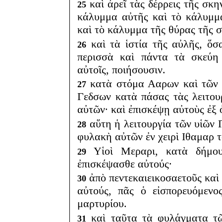
καὶ ἀρεῖ τὰς δέρρεις τῆς σκη
25
κάλυμμα αὐτῆς καὶ τὸ κάλυμμα
καὶ τὸ κάλυμμα τῆς θύρας τῆς 
καὶ τὰ ἱστία τῆς αὐλῆς, ὅσ
26
περισσὰ καὶ πάντα τὰ σκεύη 
αὐτοῖς, ποιήσουσιν.
κατὰ στόμα Ααρων καὶ τῶν υ
27
Γεδσων κατὰ πάσας τὰς λειτου
αὐτῶν· καὶ ἐπισκέψῃ αὐτοὺς ἐξ
αὕτη ἡ λειτουργία τῶν υἱῶν 
28
φυλακὴ αὐτῶν ἐν χειρὶ Ιθαμαρ τ
Υἱοὶ Μεραρι, κατὰ δήμου
29
ἐπισκέψασθε αὐτούς·
ἀπὸ πεντεκαιεικοσαετοῦς καὶ
30
αὐτούς, πᾶς ὁ εἰσπορευόμενο
μαρτυρίου.
καὶ ταῦτα τὰ φυλάγματα τῶ
31