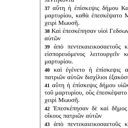
αὕτη ἡ ἐπίσκεψις δήμου Κα
37
μαρτυρίου, καθὰ ἐπεσκέψατο 
χειρὶ Μωυσῆ.
Καὶ ἐπεσκέπησαν υἱοὶ Γεδσων
38
αὐτῶν
ἀπὸ πεντεκαιεικοσαετοῦς κ
39
εἰσπορευόμενος λειτουργεῖν
μαρτυρίου.
καὶ ἐγένετο ἡ ἐπίσκεψις 
40
πατριῶν αὐτῶν δισχίλιοι ἑξακόσ
αὕτη ἡ ἐπίσκεψις δήμου υἱῶ
41
τοῦ μαρτυρίου, οὓς ἐπεσκέψατ
χειρὶ Μωυσῆ.
Ἐπεσκέπησαν δὲ καὶ δῆμος
42
οἴκους πατριῶν αὐτῶν
ἀπὸ πεντεκαιεικοσαετοῦς κ
43