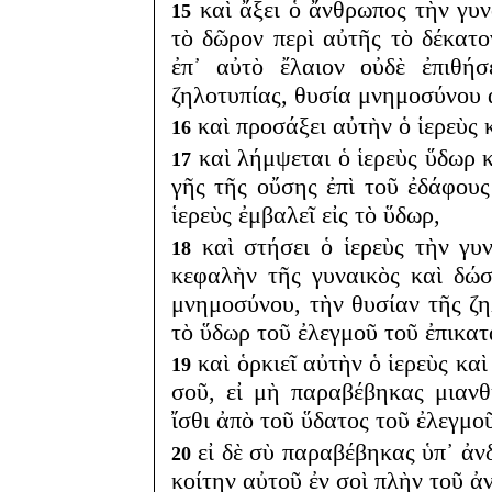
καὶ ἄξει ὁ ἄνθρωπος τὴν γυν
15
τὸ δῶρον περὶ αὐτῆς τὸ δέκατον
ἐπ᾽ αὐτὸ ἔλαιον οὐδὲ ἐπιθήσ
ζηλοτυπίας, θυσία μνημοσύνου
καὶ προσάξει αὐτὴν ὁ ἱερεὺς κ
16
καὶ λήμψεται ὁ ἱερεὺς ὕδωρ 
17
γῆς τῆς οὔσης ἐπὶ τοῦ ἐδάφου
ἱερεὺς ἐμβαλεῖ εἰς τὸ ὕδωρ,
καὶ στήσει ὁ ἱερεὺς τὴν γυ
18
κεφαλὴν τῆς γυναικὸς καὶ δώσ
μνημοσύνου, τὴν θυσίαν τῆς ζηλ
τὸ ὕδωρ τοῦ ἐλεγμοῦ τοῦ ἐπικα
καὶ ὁρκιεῖ αὐτὴν ὁ ἱερεὺς καὶ
19
σοῦ, εἰ μὴ παραβέβηκας μιαν
ἴσθι ἀπὸ τοῦ ὕδατος τοῦ ἐλεγμο
εἰ δὲ σὺ παραβέβηκας ὑπ᾽ ἀνδ
20
κοίτην αὐτοῦ ἐν σοὶ πλὴν τοῦ ἀ