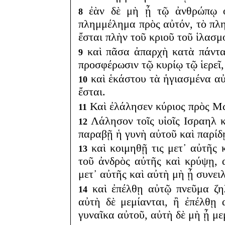
ἐὰν δὲ μὴ ᾖ τῷ ἀνθρώπῳ ὁ
8
πλημμέλημα πρὸς αὐτόν, τὸ πλη
ἔσται πλὴν τοῦ κριοῦ τοῦ ἱλασμο
καὶ πᾶσα ἀπαρχὴ κατὰ πάντα 
9
προσφέρωσιν τῷ κυρίῳ τῷ ἱερεῖ,
καὶ ἑκάστου τὰ ἡγιασμένα αὐτ
10
ἔσται.
Καὶ ἐλάλησεν κύριος πρὸς Μ
11
Λάλησον τοῖς υἱοῖς Ισραηλ κ
12
παραβῇ ἡ γυνὴ αὐτοῦ καὶ παρίδ
καὶ κοιμηθῇ τις μετ᾽ αὐτῆς
13
τοῦ ἀνδρὸς αὐτῆς καὶ κρύψῃ, 
μετ᾽ αὐτῆς καὶ αὐτὴ μὴ ᾖ συνει
καὶ ἐπέλθῃ αὐτῷ πνεῦμα ζη
14
αὐτὴ δὲ μεμίανται, ἢ ἐπέλθῃ
γυναῖκα αὐτοῦ, αὐτὴ δὲ μὴ ᾖ με