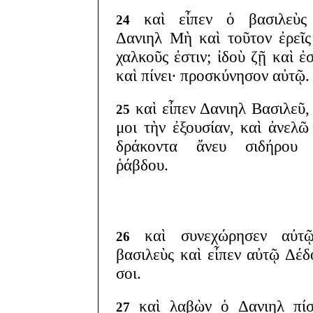
καὶ εἶπεν ὁ βασιλεὺς
24
Δανιηλ Μὴ καὶ τοῦτον ἐρεῖς
χαλκοῦς ἐστιν; ἰδοὺ ζῇ καὶ ἐσ
καὶ πίνει· προσκύνησον αὐτῷ.
καὶ εἶπεν Δανιηλ Βασιλεῦ,
25
μοι τὴν ἐξουσίαν, καὶ ἀνελῶ
δράκοντα ἄνευ σιδήρου 
ῥάβδου.
καὶ συνεχώρησεν αὐτ
26
βασιλεὺς καὶ εἶπεν αὐτῷ Δέδ
σοι.
καὶ λαβὼν ὁ Δανιηλ πίσ
27