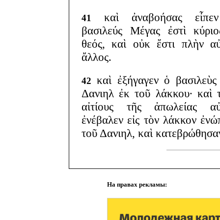
καὶ ἀναβοήσας εἶπε
41
βασιλεύς Μέγας ἐστὶ κύρι
θεός, καὶ οὐκ ἔστι πλὴν α
ἄλλος.
καὶ ἐξήγαγεν ὁ βασιλεὺς
42
Δανιηλ ἐκ τοῦ λάκκου· καὶ 
αἰτίους τῆς ἀπωλείας αὐ
ἐνέβαλεν εἰς τὸν λάκκον ἐνώ
τοῦ Δανιηλ, καὶ κατεβρώθησα
На правах рекламы: