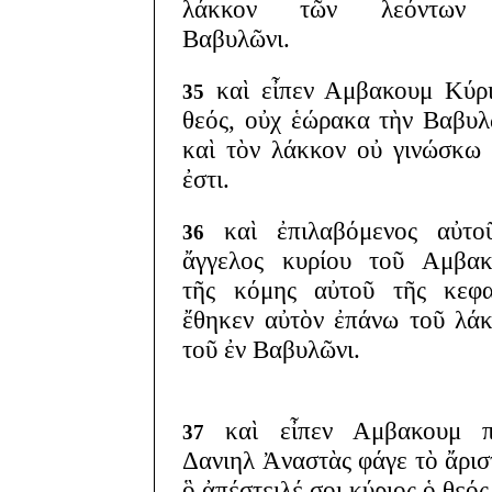
λάκκον τῶν λεόντων
Βαβυλῶνι.
καὶ εἶπεν Αμβακουμ Κύρ
35
θεός, οὐχ ἑώρακα τὴν Βαβυ
καὶ τὸν λάκκον οὐ γινώσκω
ἐστι.
καὶ ἐπιλαβόμενος αὐτο
36
ἄγγελος κυρίου τοῦ Αμβακ
τῆς κόμης αὐτοῦ τῆς κεφα
ἔθηκεν αὐτὸν ἐπάνω τοῦ λά
τοῦ ἐν Βαβυλῶνι.
καὶ εἶπεν Αμβακουμ π
37
Δανιηλ Ἀναστὰς φάγε τὸ ἄρισ
ὃ ἀπέστειλέ σοι κύριος ὁ θεός