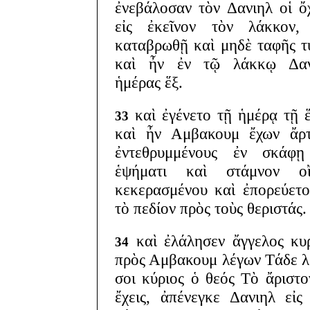
ἐνεβάλοσαν τὸν Δανιηλ οἱ ὄ
εἰς ἐκεῖνον τὸν λάκκον, 
καταβρωθῇ καὶ μηδὲ ταφῆς τ
καὶ ἦν ἐν τῷ λάκκῳ Δαν
ἡμέρας ἕξ.
καὶ ἐγένετο τῇ ἡμέρᾳ τῇ 
33
καὶ ἦν Αμβακουμ ἔχων ἄρτ
ἐντεθρυμμένους ἐν σκάφῃ
ἑψήματι καὶ στάμνον οἴ
κεκερασμένου καὶ ἐπορεύετο
τὸ πεδίον πρὸς τοὺς θεριστάς.
καὶ ἐλάλησεν ἄγγελος κυ
34
πρὸς Αμβακουμ λέγων Τάδε λ
σοι κύριος ὁ θεός Τὸ ἄριστο
ἔχεις, ἀπένεγκε Δανιηλ εἰς