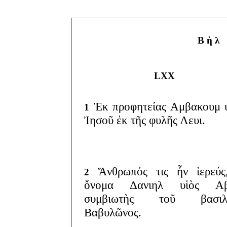
Β ὴ λ 
LXX
Ἐκ προφητείας Αμβακουμ 
1
Ἰησοῦ ἐκ τῆς φυλῆς Λευι.
Ἄνθρωπός τις ἦν ἱερεύς
2
ὄνομα Δανιηλ υἱὸς Αβ
συμβιωτὴς τοῦ βασιλ
Βαβυλῶνος.