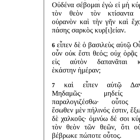
Οὐδένα σέβομαι ἐγὼ εἰ μὴ κύ
τὸν θεὸν τὸν κτίσαντα 
οὐρανὸν καὶ τὴν γῆν καὶ ἔχ
πάσης σαρκὸς κυρ[ι]είαν.
εἶπεν δὲ ὁ βασιλεὺς αὐτῷ Ο
6
οὖν οὐκ ἔστι θεός; οὐχ ὁρᾷς
εἰς αὐτὸν δαπανᾶται κ
ἑκάστην ἡμέραν;
καὶ εἶπεν αὐτῷ Δαν
7
Μηδαμῶς· μηδείς 
παραλογιζέσθω· οὗτος 
ἔσωθεν μὲν πήλινός ἐστιν, ἔξ
δὲ χαλκοῦς· ὀμνύω δέ σοι κύ
τὸν θεὸν τῶν θεῶν, ὅτι ο
βέβρωκε πώποτε οὗτος.