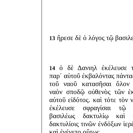
ἤρεσε δὲ ὁ λόγος τῷ βασιλε
13
ὁ δὲ Δανιηλ ἐκέλευσε τ
14
παρ᾽ αὐτοῦ ἐκβαλόντας πάντα
τοῦ ναοῦ κατασῆσαι ὅλον 
ναὸν σποδῷ οὐθενὸς τῶν ἐ
αὐτοῦ εἰδότος. καὶ τότε τὸν 
ἐκέλευσε σφραγίσαι τῷ 
βασιλέως δακτυλίῳ καὶ τ
δακτυλίοις τινῶν ἐνδόξων ἱερ
καὶ ἐγένετο οὕτως.