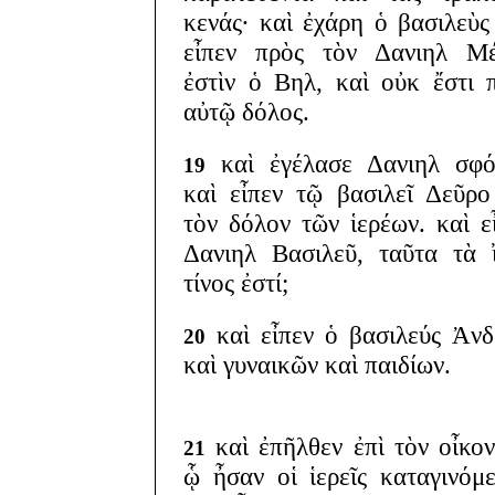
κενάς· καὶ ἐχάρη ὁ βασιλεὺς
εἶπεν πρὸς τὸν Δανιηλ Μέ
ἐστὶν ὁ Βηλ, καὶ οὐκ ἔστι 
αὐτῷ δόλος.
καὶ ἐγέλασε Δανιηλ σφό
19
καὶ εἶπεν τῷ βασιλεῖ Δεῦρο
τὸν δόλον τῶν ἱερέων. καὶ ε
Δανιηλ Βασιλεῦ, ταῦτα τὰ 
τίνος ἐστί;
καὶ εἶπεν ὁ βασιλεύς Ἀν
20
καὶ γυναικῶν καὶ παιδίων.
καὶ ἐπῆλθεν ἐπὶ τὸν οἶκον
21
ᾧ ἦσαν οἱ ἱερεῖς καταγινόμε