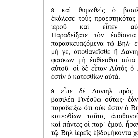
καὶ θυμωθεὶς ὁ βασιλ
8
ἐκάλεσε τοὺς προεστηκότας
ἱεροῦ καὶ εἶπεν αὐτ
Παραδείξατε τὸν ἐσθίοντα
παρασκευαζόμενα τῷ Βηλ· ε
μή γε, ἀποθανεῖσθε ἢ Δανι
φάσκων μὴ ἐσθίεσθαι αὐτὰ
αὐτοῦ. οἱ δὲ εἶπαν Αὐτὸς ὁ
ἐστὶν ὁ κατεσθίων αὐτά.
εἶπε δὲ Δανιηλ πρὸς 
9
βασιλέα Γινέσθω οὕτως· ἐὰ
παραδείξω ὅτι οὐκ ἔστιν ὁ Β
κατεσθίων ταῦτα, ἀποθανο
καὶ πάντες οἱ παρ᾽ ἐμοῦ. ἦσα
τῷ Βηλ ἱερεῖς ἑβδομήκοντα χ