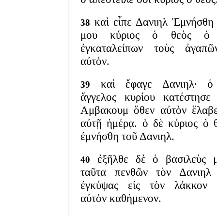
καὶ εἶπε Δανιηλ Ἐμνήσθη
38
μου κύριος ὁ θεὸς ὁ
ἐγκαταλείπων τοὺς ἀγαπῶν
αὐτόν.
καὶ ἔφαγε Δανιηλ· ὁ
39
ἄγγελος κυρίου κατέστησε
Αμβακουμ ὅθεν αὐτὸν ἔλαβ
αὐτῇ ἡμέρᾳ. ὁ δὲ κύριος ὁ 
ἐμνήσθη τοῦ Δανιηλ.
ἐξῆλθε δὲ ὁ βασιλεὺς μ
40
ταῦτα πενθῶν τὸν Δανιηλ 
ἐγκύψας εἰς τὸν λάκκον 
αὐτὸν καθήμενον.