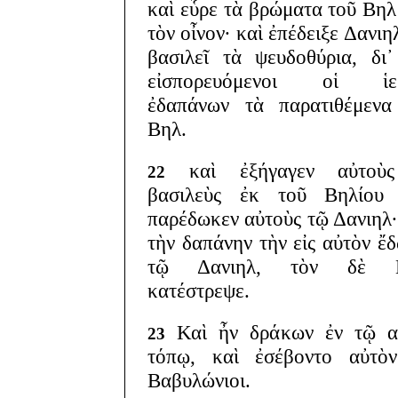
καὶ εὗρε τὰ βρώματα τοῦ Βηλ
τὸν οἶνον· καὶ ἐπέδειξε Δανιη
βασιλεῖ τὰ ψευδοθύρια, δι
εἰσπορευόμενοι οἱ ἱερ
ἐδαπάνων τὰ παρατιθέμενα
Βηλ.
καὶ ἐξήγαγεν αὐτοὺ
22
βασιλεὺς ἐκ τοῦ Βηλίου 
παρέδωκεν αὐτοὺς τῷ Δανιηλ·
τὴν δαπάνην τὴν εἰς αὐτὸν ἔ
τῷ Δανιηλ, τὸν δὲ 
κατέστρεψε.
Καὶ ἦν δράκων ἐν τῷ α
23
τόπῳ, καὶ ἐσέβοντο αὐτὸν
Βαβυλώνιοι.