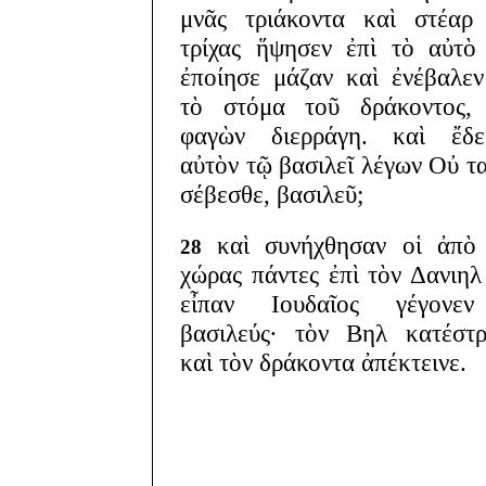
μνᾶς τριάκοντα καὶ στέαρ
τρίχας ἥψησεν ἐπὶ τὸ αὐτὸ
ἐποίησε μάζαν καὶ ἐνέβαλεν
τὸ στόμα τοῦ δράκοντος, 
φαγὼν διερράγη. καὶ ἔδει
αὐτὸν τῷ βασιλεῖ λέγων Οὐ τ
σέβεσθε, βασιλεῦ;
καὶ συνήχθησαν οἱ ἀπὸ 
28
χώρας πάντες ἐπὶ τὸν Δανιηλ
εἶπαν Ιουδαῖος γέγονε
βασιλεύς· τὸν Βηλ κατέστ
καὶ τὸν δράκοντα ἀπέκτεινε.