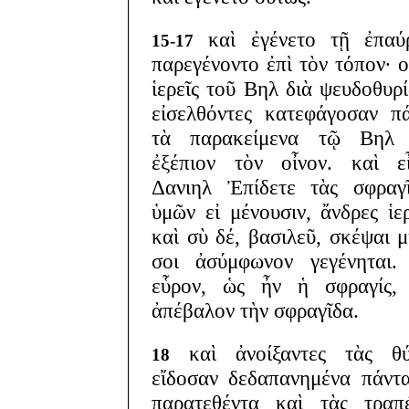
καὶ ἐγένετο τῇ ἐπαύρ
15-17
παρεγένοντο ἐπὶ τὸν τόπον· ο
ἱερεῖς τοῦ Βηλ διὰ ψευδοθυρ
εἰσελθόντες κατεφάγοσαν π
τὰ παρακείμενα τῷ Βηλ 
ἐξέπιον τὸν οἶνον. καὶ ε
Δανιηλ Ἐπίδετε τὰς σφραγ
ὑμῶν εἰ μένουσιν, ἄνδρες ἱερ
καὶ σὺ δέ, βασιλεῦ, σκέψαι μ
σοι ἀσύμφωνον γεγένηται.
εὗρον, ὡς ἦν ἡ σφραγίς, 
ἀπέβαλον τὴν σφραγῖδα.
καὶ ἀνοίξαντες τὰς θύ
18
εἴδοσαν δεδαπανημένα πάντ
παρατεθέντα καὶ τὰς τραπ