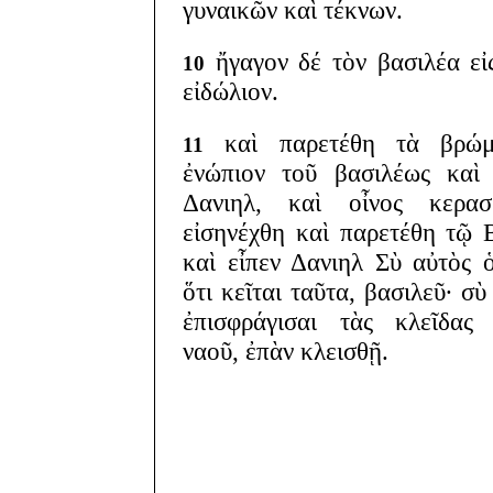
γυναικῶν καὶ τέκνων.
ἤγαγον δέ τὸν βασιλέα εἰ
10
εἰδώλιον.
καὶ παρετέθη τὰ βρώμ
11
ἐνώπιον τοῦ βασιλέως καὶ
Δανιηλ, καὶ οἶνος κερασθ
εἰσηνέχθη καὶ παρετέθη τῷ 
καὶ εἶπεν Δανιηλ Σὺ αὐτὸς 
ὅτι κεῖται ταῦτα, βασιλεῦ· σὺ
ἐπισφράγισαι τὰς κλεῖδας
ναοῦ, ἐπὰν κλεισθῇ.