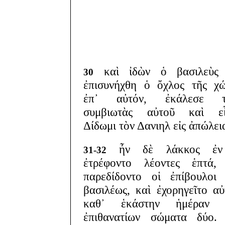
καὶ ἰδὼν ὁ βασιλεὺς 
30
ἐπισυνήχθη ὁ ὄχλος τῆς χ
ἐπ᾽ αὐτόν, ἐκάλεσε τ
συμβιωτὰς αὐτοῦ καὶ εἶ
Δίδωμι τὸν Δανιηλ εἰς ἀπώλει
ἦν δὲ λάκκος ἐ
31-32
ἐτρέφοντο λέοντες ἑπτά, 
παρεδίδοντο οἱ ἐπίβουλοι
βασιλέως, καὶ ἐχορηγεῖτο αὐ
καθ᾽ ἑκάστην ἡμέραν 
ἐπιθανατίων σώματα δύο. 