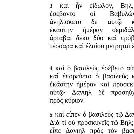
καὶ ἦν εἴδωλον, Βηλ
3
ἐσέβοντο οἱ Βαβυλώνι
ἀνηλίσκετο δὲ αὐτῷ κ
ἑκάστην ἡμέραν σεμιδάλ
ἀρτάβαι δέκα δύο καὶ πρό
τέσσαρα καὶ ἐλαίου μετρηταὶ ἕ
καὶ ὁ βασιλεὺς ἐσέβετο αὐ
4
καὶ ἐπορεύετο ὁ βασιλεὺς 
ἑκάστην ἡμέραν καὶ προσεκ
αὐτῷ· Δανιηλ δὲ προσηύχ
πρὸς κύριον.
καὶ εἶπεν ὁ βασιλεὺς τῷ Δα
5
Διὰ τί οὐ προσκυνεῖς τῷ Βηλ;
εἶπε Δανιηλ πρὸς τὸν βασ