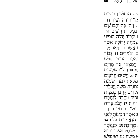
אֶל־דֶּרֶךְ הַשָּׁלוֹם׃
80
ָיָה הָרִאשׁוֹן בִּהְיוֹת
ֶל־יְהוּדָה לְעִיר דָּוִד
וַיְהִי בִּהְיוֹתָם שָׁם
6
ַמָּלוֹן׃
וְרֹעִים הָיוּ
8
 וּכְבוֹד יְהוָֹה הוֹפִיעַ
שִׂמְחָה גְדוֹלָה אֲשֶׁר
אֲשֶׁר תִּמְצְאוּן יֶלֶד
ם וְאֹמְרִים׃
כָּבוֹד
14
ַיֹּאמְרוּ הָרֹעִים אִישׁ
ּ וַיִּמְצְאוּ אֶת־מִרְיָם
ֶה׃
וְכָל־הַשֹּׁמְעִים
18
הּ׃
וַיָּשׁוּבוּ הָרֹעִים
20
ִמְלֹאת לַנַּעַר שְׁמֹנָה
ְתוֹרַת משֶׁה וַיַּעֲלֻהוּ
קְרִיב קָרְבָּן כְּמִצְוַת
חָסִיד מְחַכֶּה לְנֶחָמַת
ְהוָֹה׃
וַיָּבֹא בָּרוּחַ
27
 עַל־זְרֹעוֹתָיו וַיְבָרֶךְ
אֲשֶׁר הֲכִינוֹתָ לִפְנֵי
 הַנֶּאֱמָרִים עָלָיו׃
34
ת מְרִיבָה׃
וּבְנַפְשֵׁךְ
35
 מִשֵּׁבֶט אָשֵׁר וְהִיא
א מָשָׁה מִן־הַמִּקְדָּשׁ