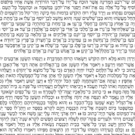
ֹס שַׂר־רֹבַע הַמְּדִינָה אֲשֶׁר הוּכַח עַל־יָדוֹ עַל־דְּבַר הוֹרוֹדְיָה אֵשֶׁת אָחִיו פִּילִפּוֹס
ִיף עַל־כָּל־אֵלֶּה גַּם אֶת־זֹאת וַיַּסְגֵּר אֶת־יוֹחָנָן בְּמִשְׁמָר׃
וּבְהִטָּבֵל כָּל־הָעָם גַּם
21
ָּׁמַיִם נִפְתָּחוּ׃
וַיֵּרֶד עָלָיו רוּחַ הַקֹּדֶשׁ בִּדְמוּת גּוּף כְּיוֹנָה וַיְהִי־קוֹל מִן־הַשָּׁמַיִם לֵ
22
 הֵחֵל מַעֲשֵׂהוּ וְהוּא כְּבֶן־שְׁלשִׁים שָׁנָה וְהוּא נֶחְשָׁב לְבֶן־יוֹסֵף בֶּן־עֵלִי׃
בֶּן־מַתָּת בֶּן־ל
24
ָה בֶּן־אָמוֹץ בֶּן־נַחוּם בֶּן־חֶסְלִי בֶּן־נַגָּי׃
בֶּן־מַחַת בֶּן־מַתִּתְיָה בֶּן־שִׁמְעִי בֶּן־יוֹסֵף ב
26
בֶּן־שְׁאַלְתִּיאֵל בֶּן־נֵרִי׃
בֶּן־מַלְכִּי בֶּן־אַדִּי בֶּן־קוֹסָם בֶּן־אֶלְמְדָן בֶּן־עֵר׃
בֶּן־יוֹסֵי ב
29
28
ֶן־שִׁמְעוֹן בֶּן־יְהוּדָה בֶּן־יוֹסֵף בֶּן־יוֹנָם בֶּן־אֶלְיָקִים׃
בֶּן־מַלְאָה בֶּן־מַנָּא בֶּן־מַתַּתָּה 
31
בֹּעַז בֶּן־שַׂלְמוֹן בֶּן־נַחְשׁוֹן׃
בֶּן עַמִּינָדָב בֶּן־אֲרָם בֶּן־חֶצְרוֹן בֶּן־פֶּרֶץ בֶּן־יְהוּדָה׃
34
33
בֶּן־נָחוֹר׃
בֶּן־שְׂרוּג בֶּן־רְעוּ בֶּן־פֶּלֶג בֶּן־עֵבֶר בֶּן־שָׁלַח׃
בֶּן־קֵינָן בֶּן־אַרְפַּכְשַׁד בֶּן
36
35
וֹךְ בֶּן־יֶרֶד בֶּן־מַהֲלַלְאֵל בֶּן־קֵינָן׃
בֶּן־אֱנוֹשׁ בֶּן־שֵׁת בֶּן־אָדָם בֶּן־אֱלֹהִים׃
38
רְדֵּן וְהוּא מָלֵא רוּחַ הַקֹּדֶשׁ וַיִּשָׂאֵהוּ הָרוּחַ הַמִּדְבָּרָה׃
וַיְנַסֵּהוּ הַשָׂטָן אַרְבָּעִים 
2
ֲשֶׁר־תַּמּוּ וַיִּרְעָב׃
וַיֹּאמֶר אֵלָיו הַשָׂטָן אִם בֶּן־הָאֱלֹהִים אַתָּה דַּבֵּר אֶל־הָאֶבֶן הַ
3
ן כָּתוּב כִּי לֹא עַל־הַלֶּחֶם לְבַדּוֹ יִחְיֶה הָאָדָם (כִּי עַל־כָּל־מוֹצָא פִי־יְהוָֹה)׃
וַיַּעֲלֵהו
5
ד אֵת כָּל־מַמְלְכוֹת תֵּבֵל׃
וַיֹּאמֶר אֵלָיו הַשָׂטָן לְךָ אֶתֵּן אֶת־כָּל־הַמֶּמְשָׁלָה הַזֹּאת וְאֶת
6
ֶר אֶחְפָּץ׃
וְעַתָּה אִם־תִּשְׁתַּחֲוֶה לְפָנָי הַכֹּל יִהְיֶה־לָּךְ׃
וַיַּעַן יֵשׁוּעַ וַיֹּאמֶר אֵלָיו (סו
8
7
ִּשְׁתַּחֲוֶה וְאֹתוֹ לְבַדּוֹ תַּעֲבֹד׃
וַיְבִיאֵהוּ יְרוּשָׁלַיִם וַיַּעֲמִידֵהוּ עַל־פִּנַּת גַּג בֵּית־הַמִּ
9
ֹל מִזֶּה מָטָּה׃
כִּי כָתוּב כִּי־מַלְאָכָיו יְצַוֶּה־לָּךְ לְשָׁמְרֶךָ׃
וְכִי עַל־כַּפַּיִם יִשָׂאוּנְךָ פּ
11
10
מֶר אֵלָיו הֵן נֶאֱמַר לֹא תְנַסֶּה אֵת יְהוָֹה אֱלֹהֶיךָ׃
וּכְכַלּוֹת הַשָׂטָן כָּל־מַסָּה וַיִּרֶף מִמ
13
 אֶל־הַגָּלִיל וַיֵּצֵא שָׁמְעוֹ בְּכָל־הַכִּכָּר׃
וְהוּא מְלַמֵּד בִּכְנֵסִיּוֹתֵיהֶם וַיְהַלֲלֻהוּ כֻּלָּם
15
ךְ כְּמִשְׁפָּטוֹ בְּיוֹם הַשַּׁבָּת אֶל־בֵּית הַכְּנֵסֶת וַיָּקָם לִקְרֹא בַסֵּפֶר׃
וַיֻּתַּן־לוֹ סֵפֶר יְשׁ
17
ֶת־הַמָּקוֹם אֲשֶׁר הָיָה־כָתוּב בּוֹ׃
רוּחַ אֲדֹנָי יֱהוֹה עָלָי יַעַן מָשַׁח אֹתִי לְבַשֵׂר עֲנָו
18
ִשְׁבוּיִם דְּרוֹר וּלְעִוְרִים פְּקַח־קוֹחַ לְשַׁלַּח רְצוּצִים חָפְשִׁים לִקְרֹא שְׁנַת־רָצוֹן לַיְהוָֹה
 אֶל־הַחַזָּן וַיֵּשֶׁב וְעֵינֵי כָּל־אֲשֶׁר בְּבֵית הַכְּנֵסֶת נְשֻׂאוֹת אֵלָיו׃
וַיָּחֶל וַיֹּאמֶר אֲ
21
כֶם׃
וְכֻלָּם הֱעִידֻהוּ וְתָמְהוּ עַל־דִּבְרֵי חֵן הַיֹּצְאִים מִפִּיהוּ וַיֹּאמְרוּ הֲלֹא־זֶה הוּא 
22