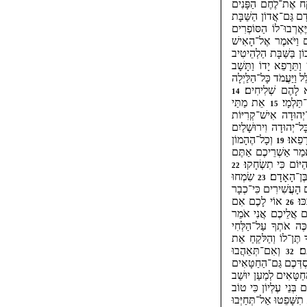
ַּח אֶת־לֶחֶם הַפָּנִים
ָם גַּם־אֲדוֹן הַשַּׁבָּת
ֶּאֶרְבוּ־לוֹ הַסּוֹפְרִים
 וַיֹּאמֶר אֶל־הָאִישׁ
ן בַּשַּׁבָּת הַלְהֵיטִיב
וַתֵּרָפֵא יָדוֹ וַתָּשָׁב
ל וַיַּעֲמֹד כָּל־הַלַּיְלָה
ָא לָהֶם שְׁלִיחִים׃
14
תַּלְמָי׃
אֵת מַתַּי
15
ְהוּדָה אִישׁ־קְרִיּוֹת
ל־יְהוּדָה וִירוּשָׁלַיִם
ָפֵאוּ׃
וְכָל־הֶהָמוֹן
19
ֹאמַר אַשְׁרֵיכֶם אַתֶּם
ּוֹם כִּי תִשְׂחָקוּ׃
22
בֶּן־הָאָדָם׃
שִׂמְחוּ
23
הָעֲשִׁירִים כִּי־כְבָר
ּוּ׃
אוֹי לָכֶם אִם
26
ם אֲלֵיכֶם אֲנִי אֹמֵר
ֶּה אֹתְךָ עַל־הַלְּחִי
ָ תֶּן־לוֹ וְהַלּקֵחַ אֵת
ֶּם׃
וְאִם־תְּאֵהֲבוּ
32
דְּכֶם גַּם־הַחַטָּאִים
ַטָּאִים לְמַעַן יוּשַׁב
בְּנֵי עֶלְיוֹן כִּי טוֹב
תִשָּׁפֵטוּ אַל־תְּחַיְּבוּ