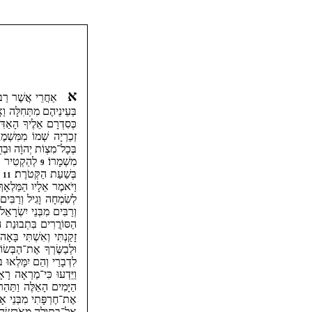
א
אַחֲרֵי אֲשֶׁר רַבִּים
בְּעֵינֵיהֶם מִתְּחִלָּה וַ
כְּסִדְרָם אֵלֶיךָ הָאַדִּ
זְכַרְיָה שְׁמוֹ מִמִּשְׁמ
בְּכָל־מִצְוֹת יְהוָֹה וּבְח
מִשְׁמָרוֹ׃
לְהַקְטִיר קְט
9
בְּשַׁעַת הַקְּטֹרֶת׃
וְ
11
וַיֹּאמֶר אֵלָיו הַמַּלְאָךְ
לְשִׂמְחָה וָגִיל וְרַבִּים י
וְרַבִּים מִבְּנֵי יִשְׂרָא
הַסּוֹרֲרִים בִּתְבוּנַת 
זָקַנְתִּי וְאִשְׁתִּי בָּאָ
וּלְבַשֶּׂרְךָ אֶת־הַבְּשׂ
לִדְבָרַי וְהֵם יִמָּלְאוּ ב
וַיֵּדְעוּ כִּי־מַרְאָה רָא
הַיָּמִים הָאֵלֶּה וַתַּהַ
אֶת־חֶרְפָּתִי מִבְּנֵי א
אֶל־בְּתוּלָה מְאֹרָשָׂה ל