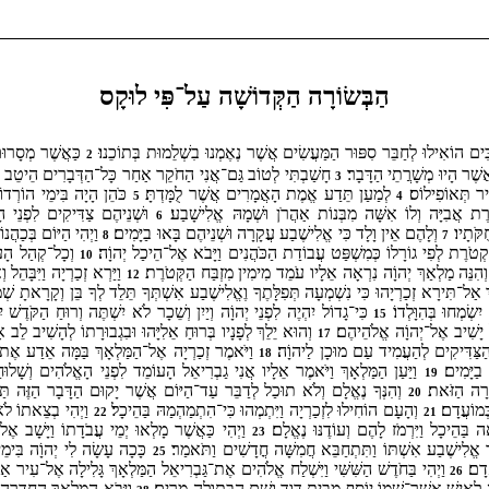
הַבְּשׂוֹרָה הַקְּדוֹשָׁה עַל־פִּי לוּקָס
 הוֹאִילוּ לְחַבֵּר סִפּוּר הַמַּעֲשִׂים אֲשֶׁר נֶאֶמְנוּ בִשְׁלֵמוּת בְּתוֹכֵנוּ׃
כַּאֲשֶׁר מְסָרוּ
2
אֲשֶׁר הָיוּ מְשָׁרֲתֵי הַדָּבָר׃
חָשַׁבְתִּי לְטוֹב גַּם־אֲנִי הַחֹקֵר אַחַר כָּל־הַדְּבָרִים הֵיטֵב
3
יר תְּאוֹפִילוֹס׃
לְמַעַן תֵּדַע אֱמֶת הָאֲמָרִים אֲשֶׁר לֻמָּדְתָּ׃
כֹּהֵן הָיָה בִּימֵי הוֹרְדו
5
4
ֶרֶת אֲבִיָּה וְלוֹ אִשָּׁה מִבְּנוֹת אַהֲרֹן וּשְׁמָהּ אֱלִישָׁבַע׃
וּשְׁנֵיהֶם צַדִּיקִים לִפְנֵי ה
6
ֻקֹּתָיו׃
וְלָהֶם אֵין וָלָד כִּי אֱלִישֶׁבַע עֲקָרָה וּשְׁנֵיהֶם בָּאוּ בַיָּמִים׃
וַיְהִי הַיּוֹם בְּכַהֲנ
8
7
ֹרֶת לְפִי גוֹרָלוֹ כְּמִשְׁפַּט עֲבוֹדַת הַכֹּהֲנִים וַיָּבֹא אֶל־הֵיכַל יְהוָֹה׃
וְכָל־קְהַל הָעָ
10
הִנֵּה מַלְאַךְ יְהוָֹה נִרְאָה אֵלָיו עֹמֵד מִימִין מִזְבַּח הַקְּטֹרֶת׃
וַיַּרְא זְכַרְיָה וַיִּבָּהֵל
12
 אַל־תִּירָא זְכַרְיָהוּ כִּי נִשְׁמְעָה תְּפִלָּתֶךָ וֶאֱלִישֶׁבַע אִשְׁתְּךָ תֵּלֵד לְךָ בֵּן וְקָרָאתָ שְׁמו
ִשְׂמְחוּ בְּהִוָּלְדוֹ׃
כִּי־גָדוֹל יִהְיֶה לִפְנֵי יְהוָֹה וְיַיִן וְשֵׁכָר לֹא יִשְׁתֶּה וְרוּחַ הַקֹּדֶשׁ י
15
ֵל יָשִׁיב אֶל־יְהוָֹה אֱלֹהֵיהֶם׃
וְהוּא יֵלֵךְ לְפָנָיו בְּרוּחַ אֵלִיָּהוּ וּבִגְבוּרָתוֹ לְהָשִׁיב לֵ
17
הַצַּדִּיקִים לְהַעֲמִיד עַם מוּכָן לַיהוָֹה׃
וַיֹּאמֶר זְכַרְיָה אֶל־הַמַּלְאָךְ בַּמָּה אֵדַע אֶת־ה
18
ה בַיָּמִים׃
וַיַּעַן הַמַּלְאָךְ וַיֹּאמֶר אֵלָיו אֲנִי גַבְרִיאֵל הָעוֹמֵד לִפְנֵי הָאֱלֹהִים וְשָׁלוּח
19
וֹרָה הַזֹּאת׃
וְהִנְּךָ נֶאֱלָם וְלֹא תוּכַל לְדַבֵּר עַד־הַיּוֹם אֲשֶׁר יָקוּם הַדָּבָר הַזֶּה תַּ
20
ְּמוֹעֲדָם׃
וְהָעָם הוֹחִילוּ לִזְכַרְיָה וַיִּתְמְהוּ כִּי־הִתְמַהְמַהּ בַּהֵיכָל׃
וַיְהִי בְצֵאתוֹ לֹא
22
21
ָה בַּהֵיכָל וַיִּרְמֹז לָהֶם וְעוֹדֶנּוּ נֶאֱלָם׃
וַיְהִי כַּאֲשֶׁר מָלְאוּ יְמֵי עֲבֹדָתוֹ וַיָּשָׁב אֶל
23
ר אֱלִישֶׁבַע אִשְׁתּוֹ וַתִּתְחַבֵּא חֲמִשָּׁה חֳדָשִׁים וַתֹּאמַר׃
כָּכָה עָשָׂה לִי יְהוָֹה בִּימֵ
25
ָדָם׃
וַיְהִי בַּחֹדֶשׁ הַשִּׁשִּׁי וַיִּשְׁלַח אֱלֹהִים אֶת־גַּבְרִיאֵל הַמַּלְאָךְ גָּלִילָה אֶל־עִיר א
26
ְאִישׁ אֲשֶׁר־שְׁמוֹ יוֹסֵף מִבֵּית דָּוִד וְשֵׁם הַבְּתוּלָה מִרְיָם׃
וַיָּבֹא הַמַּלְאָךְ הַחַדְרָה