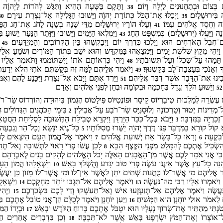
בְּצוֹם וּבְתַחֲנוּנִים לַיְלָה וָיוֹם׃
וַתָּקָם בַּשָּׁעָה הַהִיא וַתִּגַּשׁ לְהֹדוֹת לַיְהוָֹה וַתּ
38
 בִּירוּשָׁלָיִם׃
וַיְכַלּוּ אֶת־הַכֹּל כְּתוֹרַת יְהוָֹה וַיָּשׁוּבוּ הַגָּלִילָה אֶל־נְצֶרֶת עִירָם׃
40
39
ְמָה וְחֶסֶד אֱלֹהִים עִמּוֹ׃
וְעָלוּ הוֹרָיו יְרוּשָׁלַיִם מִדֵּי שָׁנָה בְשָׁנָה לָחֹג אֶת־חַג הַפּ
41
ה וַיַּעֲלוּ (יְרוּשָׁלַיִם) כְּמִשְׁפַּט הֶחָג׃
וַיִּמְלְאוּ הַיָּמִים וַיָּשׁוּבוּ וַיִּוָּתֵר הַנַּעַר יֵשׁוּעַ 
43
חֶבֶל הָאֹרְחִים הוּא וַיֵּלְכוּ כְּדֶרֶךְ יוֹם וַיְבַקְשֻׁהוּ בֵּין הַקְּרוֹבִים וְהַמְיֻדָּעִים׃
ו
45
ַיְהִי מִקֵּץ שְׁלשֶׁת יָמִים וַיִּמְצָאֻהוּ בַּמִּקְדָּשׁ וְהוּא ישֵׁב בְּתוֹךְ הַמּוֹרִים וְשֹׁמֵעַ אֲ
ָּמָהוּ עַל־שִׂכְלוֹ וְעַל־תְּשׁוּבֹתָיו׃
וַיְהִי כִּרְאוֹתָם אֹתוֹ וַיִּשְׁתּוֹמֲמוּ וַתֹּאמֶר אֵלָיו א
48
ָ וְאָנֹכִי בְּעַצְּבַת־לֵב בִּקַּשְׁנוּךָ׃
וַיֹּאמֶר אֲלֵיהֶם לָמָּה זֶּה בִּקַּשְׁתֶּם אֹתִי הֲלֹא יְדַעְתּ
49
ינוּ אֶת־הַדָּבָר אֲשֶׁר דִבֶּר אֲלֵיהֶם׃
וַיֵּרֶד אִתָּם וַיָּבֹא אֶל־נְצָרֶת וַיִּכָּנַע לָהֶם וְאִמ
51
וְיֵשׁוּעַ הֹלֵךְ וְגָדֵל בְּחָכְמָה וּבְקוֹמָה וּבְחֵן לִפְנֵי אֱלֹהִים וְאָדָם׃
52
עֶשְׂרֵה לְמַלְכוּת טִיבַרְיוֹס קֵיסַר וּפוֹנְטִיּוֹס פִּילָטוֹס הֶגְמוֹן בִּיהוּדָה וְהוֹרְדוֹס שַׂר־רֹב
־מְדִינוֹת יְטוּר וְטַרְכוֹנָה וְלוּסָנִיָּס שַׂר־רֹבַע עַל־אֲבִילִין׃
בִּימֵי הַכֹּהֲנִים הַגְּדוֹלִים חָ
2
ְכַרְיָה בַּמִּדְבָּר׃
וַיָּבֹא בְּכָל־כִּכַּר הַיַּרְדֵּן וַיִּקְרָא טְבִילַת הַתְּשׁוּבָה לִסְלִיחַת הַחֲטָ
3
א קוֹל קוֹרֵא בַמִּדְבַּר פַּנּוּ דֶּרֶךְ יְהוָֹה יַשְּׁרוּ מְסִלּוֹתָיו׃
כָּל־גֶּיא יִנָּשֵׂא וְכָל־הַר וְגִבְעָה 
5
ְבִקְעָה׃
וְרָאוּ כָל־בָּשָׂר אֵת יְשׁוּעַת אֱלֹהִים׃
וַיֹּאמֶר אֶל־הֲמוֹן הָעָם הַיֹּצְאִים לְה
7
6
הִשְׂכִּיל אֶתְכֶם לְהִמָּלֵט מִפְּנֵי הַקֶּצֶף הַבָּא׃
לָכֵן עֲשׂוּ פְרִי רָאוּי לַתְּשׁוּבָה וְאַל־תְּד
8
ִּי אֲנִי אֹמֵר לָכֶם אֲשֶׁר מִן־הָאֲבָנִים הָאֵלֶּה יָכֹל הָאֱלֹהִים לְהָקִים בָּנִים לְאַבְרָהָם׃
9
ֵּה כָל־עֵץ אֲשֶׁר אֵינֶנּוּ עֹשֶׂה פְּרִי טוֹב יִגָּדַע וְהֻשְׁלַךְ בָּאֵשׁ׃
וַיִּשְׁאָלֵהוּ הֲמוֹן 
10
מֶר אֲלֵיהֶם מִי אֲשֶׁר־לוֹ כֻּתֳּנוֹת שְׁתַּיִם יִתֵּן לַאֲשֶׁר אֵין־לוֹ וּמִי אֲשֶׁר־לוֹ מָזוֹן כֵּן יַעֲ
יֹּאמְרוּ אֵלָיו רַבִּי מַה־נַּעֲשֶׂה׃
וַיֹּאמֶר אֲלֵיהֶם אַל־תִּגְבּוּ יוֹתֵר מֵחָקְכֶם׃
וַיִּשְׁאָ
14
13
עֲשֶׂה וַיֹּאמֶר אֲלֵיהֶם אַל־תְּזַעְזְעוּ אִישׁ וְאַל־תַּעַשְׁקוּ וְדַי לָכֶם בִּשְׂכַרְכֶם׃
וַיְהִ
15
 לֵאמֹר אוּלַי יוֹחָנָן הוּא הַמָּשִׁיחַ׃
וַיַּעַן יוֹחָנָן וַיֹּאמֶר לְכֻלָּם הֵן־אֲנִי טוֹבֵל אֶתְכֶם בּ
16
טֹנְתִּי מֵהַתִּיר אֶת־שְׂרוֹךְ נְעָלָיו הוּא יִטְבֹּל אֶתְכֶם בְּרוּחַ הַקֹּדֶשׁ וּבָאֵשׁ׃
וּבְיָדוֹ הַמּ
17
ל־אוֹצָרוֹ וְאֶת־הַמֹּץ יִשְׂרְפֶנּוּ בָּאֵשׁ אֲשֶׁר לֹא־תִּכְבֶּה׃
וְכֵן בִּדְבָרִים אֲחֵרִים הַרְ
18