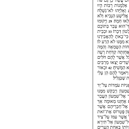
וּם עֲשֵׂה־כֵן גַּם־פֹּה
ַלְמָנוֹת רַבּוֹת הָיוּ
וְאֵלִיָּהוּ לֹא־נִשְׁלַח
 אֱלִישָׁע הַנָּבִיא וְלֹא
ָלְאוּ חֵמָה׃
וַיָּקוּמוּ
29
־הוּא עָבַר בְּתוֹכָם
ְטוֹן דְּבָרוֹ׃
וּבְבֵית
33
 כִּי־בָאתָ לְהַאֲבִידֵנוּ
צֵא מִמֶּנּוּ לֹא הֵרַע לוֹ׃
ּחוֹת הַטֻּמְאָה וְהֵמָּה
 אֲחָזַתָּה קַדַּחַת רָעָה
ֹּל אֲשֶׁר לָהֶם חֹלִים
ֵׁדִים יָצְאוּ מֵרַבִּים
 הַמָּשִׁיחַ׃
וּכְאוֹר
42
ַיֹּאמֶר לָהֶם הֵן עָלַי
 שֶׁבַּגָּלִיל׃
אֳנִיּוֹת עֹמְדוֹת עַל־יַד
עוֹן וַיְבַקֵּשׁ מִמֶּנוּ
מֶר אֶל־שִׁמְעוֹן הַעֲבֵר
ֹא אָחַזְנוּ מְאוּמָה אַךְ
ָד אֶל־חַבְרֵיהֶם אֲשֶׁר
ְעוֹן פֶּטְרוֹס אֶת־זֹאת
ל אֲשֶׁר עִמּוֹ עַל־צֵיד
 אֶל־שִׁמְעוֹן אַל־תִּירָא
הְיוֹתוֹ בְּאַחַת הֶעָרִים