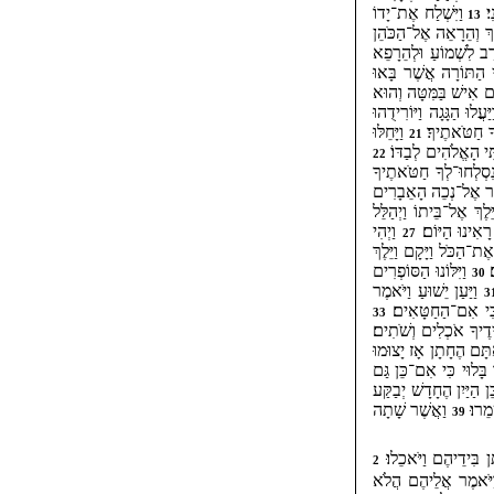
ִי׃
וַיִּשְׁלַח אֶת־יָדוֹ
13
ֵךְ וְהֵרָאֵה אֶל־הַכֹּהֵן
רַב לִשְׁמוֹעַ וּלְהֵרָפֵא
י הַתּוֹרָה אֲשֶׁר בָּאוּ
ים אִישׁ בַּמִּטָּה וְהוּא
וּ הַגָּגָה וַיּוֹרִידֻהוּ
ָ חַטֹּאתֶיךָ׃
וַיָּחֵלּוּ
21
ִי הָאֱלֹהִים לְבַדּוֹ׃
22
ְלְחוּ־לְךָ חַטֹּאתֶיךָ
אמֶר אֶל־נְכֵה הָאֵבָרִים
לֶךְ אֶל־בֵּיתוֹ וַיְהַלֵּל
ָאִינוּ הַיּוֹם׃
וַיְהִי
27
אֶת־הַכֹּל וַיָּקָם וַיֵּלֶךְ
׃
וַיִּלּוֹנוּ הַסּוֹפְרִים
30
וַיַּעַן יֵשׁוּעַ וַיֹּאמֶר
3
ִּי אִם־הַחַטָּאִים׃
33
ידֶיךָ אֹכְלִים וְשֹׁתִים׃
תָּם הֶחָתָן אָז יָצוּמוּ
ָלוּי כִּי אִם־כֵּן גַּם
הַיַּיִן הֶחָדָשׁ יְבַקַּע
מֵרוּ׃
וַאֲשֶׁר שָׁתָה
39
 בִּידֵיהֶם וַיֹּאכֵלוּ׃
2
 וַיֹּאמֶר אֲלֵיהֶם הֲלֹא