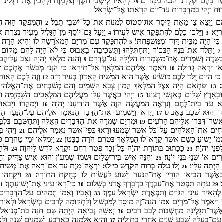
ֶר בָּהֶם יִפְקְדֵנוּ הַנֹּגַהּ מִמָּרוֹם׃
לְהָאִיר לְישְׁבֵי חשֶׁךְ וְצַלְמָוֶת וּלְהָכִין אֶת־רַגְלֵינוּ 
79
ק בָּרוּחַ וַיְהִי בַמִּדְבָּרוֹת עַד־יוֹם הֵרָאֹתוֹ אֶל־יִשְׂרָאֵל׃
ֵם וַיֵצֵא צַו מֵאֵת קֵיסַר אוֹגוּסְטוֹס לִמְנוֹת אֶת־כָּל־יֹשְׂבֵי תֵבֵל׃
וְהַמִּפְקָד הַזֶּה ה
2
רְיָא׃
וַיֵּלְכוּ כֻלָּם לְהִתְפָּקֵד אִישׁ לְעִירוֹ׃
וַיַּעַל גַּם־יוֹסֵף מִן־הַגָּלִיל מֵעִיר נְצֶרֶת א
4
3
י־הָיָה מִבֵּית דָּוִד וּמִמִּשְׁפַּחְתּוֹ׃
לְהִתְפָּקֵד עִם־מִרְיָם הַמְאֹרָשָׂה לוֹ וְהִיא הָרָה׃
5
וַתֵּלֶד אֶת־בְּנָהּ הַבְּכוֹר וַתְּחַתְּלֵהוּ וַתַּשְׁכִּיבֵהוּ בָאֵבוּס כִּי לֹא־הָיָה לָהֶם מָקוֹם בּ
7
ַשָּׂדֶה וְשֹׁמְרִים אֶת־מִשְׁמְרוֹת הַלַּיְלָה עַל־עֶדְרָם׃
וְהִנֵּה מַלְאַךְ יְהוָֹה נִצָּב עֲלֵיהֶם
9
ְאוּ יִרְאָה גְדוֹלָה׃
וַיֹּאמֶר אֲלֵיהֶם הַמַּלְאָךְ אַל־תִּירָאוּ כִּי הִנְנִי מְבַשֵּׂר אֶתְכֶם 
10
ִּי הַיּוֹם יֻלַּד לָכֶם מוֹשִׂיעַ אֲשֶׁר הוּא הַמָּשִׁיחַ הָאָדוֹן בְּעִיר דָּוִד׃
וְזֶה לָכֶם הָאוֹת 
12
ס׃
וּפִתְאֹם הָיָה אֵצֶל הַמַּלְאָךְ הֲמוֹן צְבָא הַשָּׁמָיִם וְהֵם מְשַׁבְּחִים אֶת־הָאֱלֹהִי
13
בָאָרֶץ שָׁלוֹם בְּאַנְשֵׁי רְצוֹנוֹ׃
וַיְהִי כַּאֲשֶׁר עָלוּ מֵעֲלֵיהֶם הַמַּלְאָכִים הַשָּׁמָיְמָה ו
15
ָּא עַד בֵּית־לֶחֶם וְנִרְאֶה הַמַּעֲשֶׂה הַזֶּה אֲשֶׁר הוֹדִיעָנוּ יְהוָֹה׃
וַיְמַהֲרוּ וַיָּבֹאו
16
ֶד וְהוּא שֹׁכֵב בָּאֵבוּס׃
וַיִּרְאוּ וַיַּשְׁמִיעוּ אֶת־הַדָּבָר הַנֶּאֱמָר אֲלֵיהֶם עַל־הַנַּעַר הַזּ
17
אֲשֶׁר־דִּבְּרוּ אֲלֵיהֶם הָרֹעִים׃
וּמִרְיָם שָׁמְרָה אֶת־הַדְּבָרִים הָאֵלֶּה וַתְּחַשְּׁבֵם בְּלִבָּ
19
בְּחִים אֶת־הָאֱלֹהִים עַל־כֹּל אֲשֶׁר שָׁמְעוּ וְרָאוּ כְּפִי־אֲשֶׁר נֶאֱמַר אֲלֵיהֶם׃
וַיְהִי בּ
21
א שְׁמוֹ יֵשׁוּעַ כַּשֵּׁם אֲשֶׁר קָרָא־לוֹ הַמַּלְאָךְ בְּטֶרֶם הֹרָה בַבָּטֶן׃
וַיִּמְלְאוּ יְמֵי טָהֳרָם כּ
22
פְנֵי יְהוָֹה׃
כַּכָּתוּב בְּתוֹרַת יְהוָֹה כָּל־זָכָר פֶּטֶר רֶחֶם יִקָּרֵא קֹדֶשׁ לַיְהוָֹה׃
וּלְהַ
24
23
ִים אוֹ שְׁנֵי בְּנֵי יוֹנָה׃
וְהִנֵּה אִישׁ בִּירוּשָׁלַיִם וּשְׁמוֹ שִׁמְעוֹן וְהוּא אִישׁ צַדִּיק וְ
25
 הָיְתָה עָלָיו׃
וְלוֹ נִגְלָה בְּרוּחַ הַקֹּדֶשׁ כִּי לֹא יִרְאֶה־מָּוֶת עַד אִם־רָאָה אֶת־מְשִׁיחַ י
26
 כַּאֲשֶׁר הֵבִיאוּ הוֹרָיו אֶת־הַנַּעַר יֵשׁוּעַ לַעֲשׂוֹת לוֹ כְּחֻקַּת הַתּוֹרָה׃
וַיִּקָּחֵהוּ
28
׃
עַתָּה תִּפְטַר אֶת־עַבְדֶּךָ כִּדְבָרְךָ אֲדֹנָי בְּשָׁלוֹם׃
כִּי־רָאוּ עֵינַי אֶת־יְשׁוּעָתֶךָ׃
31
30
29
הָאִיר עֵינֵי הַגּוֹיִם וְתִפְאֶרֶת יִשְׂרָאֵל עַמֶּךָ׃
וְאָבִיו וְאִמּוֹ תְּמֵהִים עַל־הַדְּבָרִים
33
 וַיֹּאמֶר אֶל־מִרְיָם אִמּוֹ הִנֵּה־זֶה מוּסָּד לְמִכְשׁוֹל וְלִתְקוּמָה לְרַבִּים בְּיִשְׂרָאֵל וּלְאוֹ
ֲשֶׁר־תִּגָּלֶינָה מַחְשְׁבוֹת לְבַב רַבִּים׃
וְאִשָּׁה נְבִיאָה הָיְתָה שָּׁם חַנָּה בַּת־פְּנוּאֵל
36
ה עִם־בַּעְלָהּ שֶׁבַע שָׁנִים אַחֲרֵי בְתוּלֶיהָ׃
וְהִיא אַלְמָנָה כְּאַרְבַּע וּשְׁמֹנִים שָׁנָה וְלֹ
37