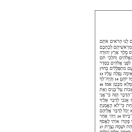
ם לָנוּ הָרֹאִים אֹתָם
 מֵרֵאשִׁיתָם לְכָתְבָם
ֹס מֶלֶךְ אֶרֶץ יְהוּדָה
ָאֱלֹהִים וְהֹלְכֵי תֹם
וֹ לִפְנֵי אֱלֹהִים בְּסֵדֶר
ם מִתְפַּלֲּלִים בַּחוּץ
 וְאֵימָה נָפְלָה עָלָיו׃
13
ֹ יוֹחָנָן׃
וְהָיָה־לְךָ
14
ִמָּלֵא מִבֶּטֶן אִמּוֹ׃
16
ב אָבוֹת עַל־בָּנִים וְאֵת
ַדָּבָר הַזֶּה כִּי־אֲנִי
ַ אָנֹכִי לְדַבֵּר אֵלֶיךָ
חַת כִּי־לֹא הֶאֱמַנְתָּ
 יָכֹל לְדַבֵּר אֲלֵיהֶם
־בֵּיתוֹ׃
וַיְהִי אַחַר
24
י פָקְדוֹ אוֹתִי לֶאֱסֹף
ַחַת וּשְׁמָהּ נְצָרֶת׃
27
 וַיֹּאמֶר אֵלֶיהָ שָׁלוֹם