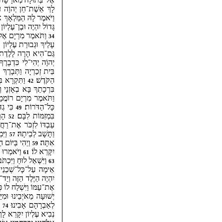
לָךְ אֵשֶׁת־חֵן יְהוָֹה עִמ
וַיֹּאמֶר לָהּ הַמַּלְאָךְ
גָּדוֹל יִהְיֶה וּבֶן־עֶלְיו
וַתֹּאמֶר מִרְיָם אֶל־הַ
34
עָלַיךְ וּגְבוּרַת עֶלְיוֹן
גַּם־הִיא הָרָה לָלֶדֶת בֵּן
יְהוָֹה יְהִי־לִי כִּדְבָרֶך
בֵּית זְכַרְיָה וַתְּבָרֶך
הַקֹּדֶשׁ׃
וַתִּקְרָא בְּ
42
בִּרְכָתֵךְ בָּא בְאָזְנָי ו
וַתֹּאמֶר מִרְיָם רוֹמֲמָ
כָּל־הַדֹּרוֹת׃
כִּי גְד
49
בִּמְזִמּוֹת לִבָּם׃
הָרַ
52
עַבְדּוֹ לִזְכֹּר אֶת־רַחֲ
וַתָּשָׁב לְבֵיתָהּ׃
וַיִּ
57
אִתָּה׃
וַיְהִי בַּיּוֹם 
59
יִקָּרֵא לוֹ׃
וַיֹּאמְרוּ 
61
וַיִּשְׁאַל לוּחַ וַיִּכְתּ
63
אֵימָה עַל־כָּל־שְׁכֵנֵיהֶ
יִהְיֶה הַיֶּלֶד הַזֶּה וְיַד
אֶת־עַמּוֹ וַיִּשְׁלַח לוֹ פ
יְשׁוּעָה מֵאֹיְבֵינוּ וּמִי
לְאַבְרָהָם אָבִינוּ׃
לְ
74
נְבִיא עֶלְיוֹן יִקָּרֵא לָךְ