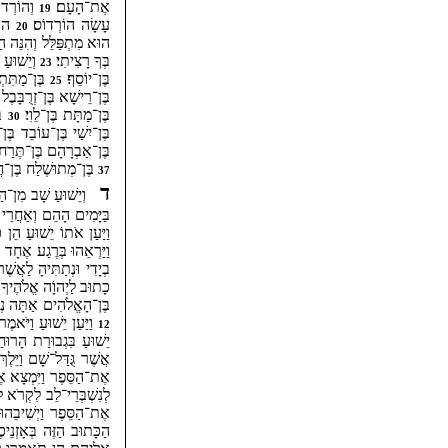
אֶת־הָעָם׃
וְהוֹרְדו
19
עָשָׂה הוֹרְדוֹס׃
הוֹס
20
הוּא מִתְפַּלֵּל וְהִנֵּה הַש
בְּךָ רָצִיתִי׃
וְיֵשׁוּעַ
23
בֶּן־יוֹסֵף׃
בֶּן־מַתִּתְי
25
בֶּן־רֵישָׁא בֶּן־זְרֻבָּבֶל 
בֶּן־מַתָּת בֶּן־לֵוִי׃
בּ
30
בֶּן־יִשַׁי בֶּן־עוֹבֵד בֶּן־
בֶּן־אַבְרָהָם בֶּן־תֶּרַח 
בֶּן־מְתוּשֶׁלַח בֶּן־חֲנ
37
ד
וְיֵשׁוּעַ שָׁב מִן־הַיַּ
בַּיָּמִים הָהֵם וְאַחֲרֵי א
וַיַּעַן אֹתוֹ יֵשׁוּעַ הֵ
וַיַּרְאֵהוּ בְּרֶגַע אֶחָ
בְיָדִי וּנְתַתִּיהָ לַאֲשׁ
כָתוּב לַיְהוָֹה אֱלֹהֶיךָ ת
בֶּן־הָאֱלֹהִים אַתָּה נְפ
וַיַּעַן יֵשׁוּעַ וַיֹּא
12
יֵשׁוּעַ בִּגְבוּרַת הָרוּחַ
אֲשֶׁר גֻּדַּל־שָׁם וַיֵּלֶ
אֶת־הַסֵּפֶר וַיִּמְצָא א
לְנִשְׁבְּרֵי־לֵב לִקְרֹא ל
אֶת־הַסֵּפֶר וַיְשִׁיבֵהוּ
הַכָּתוּב הַזֶּה בְּאָזְנֵי