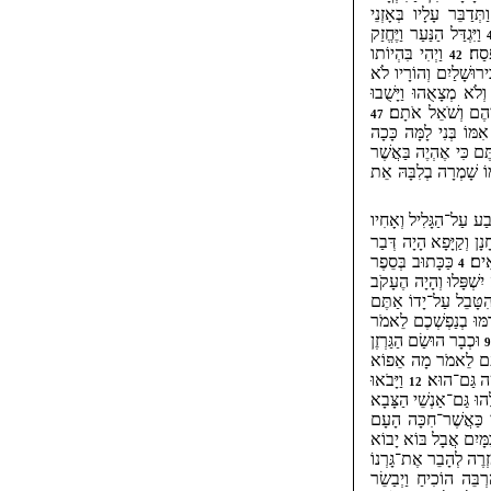
ְדַבֵּר עָלָיו בְּאָזְנֵי
וַיִּגְדַּל הַנַּעַר וַיֶּחֱזַק
ָסַח׃
וַיְהִי בִּהְיוֹתו
42
בִּירוּשָׁלַיִם וְהוֹרָיו לֹא
ְלֹא מְצָאֻהוּ וַיָּשֻׁבוּ
לֵיהֶם וְשֹׁאֵל אֹתָם׃
47
ִמּוֹ בְּנִי לָמָּה כָּכָה
ֶם כִּי אֶהְיֶה בַּאֲשֶׁר
ּוֹ שָׁמְרָה בְלִבָּהּ אֵת
ַע עַל־הַגָּלִיל וְאָחִיו
נָן וְקַיָּפָא הָיָה דְּבַר
אִים׃
כַּכָּתוּב בְּסֵפֶר
4
יִשְׁפָּלוּ וְהָיָה הֶעָקֹב
ִטָּבֵל עַל־יָדוֹ אַתֶּם
ַמּוּ בְנַפְשְׁכֶם לֵאמֹר
וּכְבָר הוּשַׂם הַגַּרְזֶן
הָעָם לֵאמֹר מָה אֵפוֹא
שֶׂה גַּם־הוּא׃
וַיָּבֹאוּ
12
לֻהוּ גַּם־אַנְשֵׁי הַצָּבָא
י כַּאֲשֶׁר־חִכָּה הָעָם
ַמָּיִם אֲבָל בּוֹא יָבוֹא
ִזְרֶה לְהָבֵר אֶת־גָּרְנוֹ
בֵּה הוֹכִיחַ וַיְבַשֵׂר