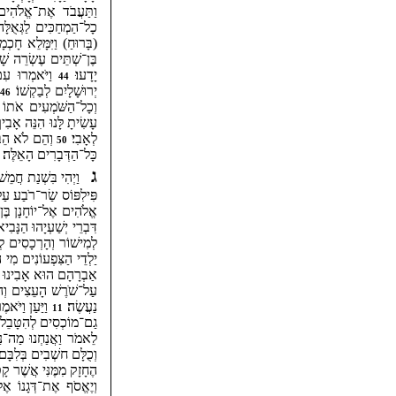
וַתַּעֲבֹד אֶת־אֱלֹהִים 
כָל־הַמְחַכִּים לַגְּאֻלָּה
(בָּרוּחַ) וַיִּמָּלֵא חָכ
בֶּן־שְׁתֵּים עֶשְׂרֵה שָׁנָ
יָדָעוּ׃
וַיֹּאמְרוּ עִם־
44
יְרוּשָׁלָיִם לְבַקְשׁוֹ׃
ו
46
וְכָל־הַשֹּׁמְעִים אֹתוֹ ת
עָשִׂיתָ לָּנוּ הִנֵּה אָבִיך
לְאָבִי׃
וְהֵם לֹא הֵבִ
50
כָּל־הַדְּבָרִים הָאֵלֶּה׃
ג
וַיְהִי בִּשְׁנַת חֲמֵשׁ 
פִּילִפּוֹס שַׂר־רֹבַע עַל
אֱלֹהִים אֶל־יוֹחָנָן בֶּן־ז
דִּבְרֵי יְשַׁעְיָהוּ הַנָּבִי
לְמִישׁוֹר וְהָרְכָסִים ל
יַלְדֵי הַצִּפְעוֹנִים מִי 
אַבְרָהָם הוּא אָבִינוּ כ
עַל־שֹׁרֶשׁ הָעֵצִים וְהִנ
נַעֲשֶׂה׃
וַיַּעַן וַיֹּא
11
גַם־מוֹכְסִים לְהִטָּבֵל וַ
לֵאמֹר וַאֲנַחְנוּ מַה־נַּ
וְכֻלָּם חשְׁבִים בְּלִבָּם
הֶחָזָק מִמֶּנִּי אֲשֶׁר קָ
וְיֶאֱסֹף אֶת־דְּגָנוֹ אֶ