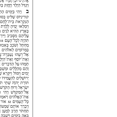
אֱלֹהֵינוּ וּבְרַחֲמָיו אֲשׁ
וַיִּגְדַּל הַיֶּלֶד וַיֶּחֱזַ
ב
וַיְהִי בַּיָּמִים הָה
קוּרִינִיּוֹס שַׁלִּיט בְּסוּ
הַנִּקְרֵאת בֵּית־לָחֶם כִּ
וַיִּמְלְאוּ יָמֶיהָ לָלֶדֶת׃
בָּאָרֶץ הַהִיא לֵנִים בּ
עֲלֵיהֶם מִסָּבִיב וַיִּיר
תִּהְיֶה לְכָל־הָעָם׃
כ
11
מָחְתָּל וְשֹׁכֵב בָּאֵבוּ
בַּמְּרוֹמִים לֵאלֹהִים וּ
אֶל־רֵעֵהוּ נַעְבְּרָה־נ
וְאֶת־יוֹסֵף וְאֶת־הַיֶּל
תָּמְהוּ עַל הַדְּבָרִים 
וְהֵם מְהַלֲּלִים וּמְשַׁ
יָמִים וַיִּמּוֹל וַיִּקָּרֵ
יְרוּשָׁלַיִם לְהַעֲמִידוֹ לִ
תּוֹרַת יְהוָֹה שְׁתֵּי תֹר
יִשְׂרָאֵל וְרוּחַ הַקֹּדֶשׁ
אֶל־הַמִּקְדָּשׁ וַיְהִי
אֶת־הָאֱלֹהִים וַיֹּאמַר
כָּל־הָעַמִּים׃
אוֹר לְ
32
וַיְבָרֶך אוֹתָם שִׁמְעוֹן
תַּחְתֹּר חָרֶב לְמַעַן א
בָּאָה בַיָּמִים וְיָשְׁבָ