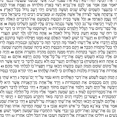
י אֶת־הַמָּשָׁל הַזֶּה רֹפֵא רְפָא אֶת־עַצְמֶךָ וּכְכֹל אֲשֶׁר שָׁמַעְנוּ שֶׁנַּעֲשָׂה בִּכְפַר־נַח
ֹּאמַר אָמֵן אֹמֵר אֲנִי לָכֶם אֵין־נָבִיא רָצוּי בְּאֶרֶץ מוֹלַדְתּוֹ׃
וֶאֱמֶת אַגִּיד לָכֶם א
25
ָּהוּ בְּהֵעָצֵר הַשָּׁמַיִם שָׁלֹשׂ שָׁנִים וְשִׁשָּׁה חֳדָשִׁים וַיְהִי רָעָב גָּדוֹל בְּכָל־הָאָרֶץ׃
26
ִי צָרְפַתָה אֲשֶׁר לְצִידוֹן אֶל־אִשָּׁה אַלְמָנָה׃
וּמְצֹרָעִים רַבִּים הָיוּ בְיִשְׂרָאֵל בִּימֵי
27
י נַעֲמָן הָאֲרַמִּי׃
וְכֹל אֲשֶׁר בְּבֵית הַכְּנֵסֶת כְּשָׁמְעָם אֶת־הַדְּבָרִים הָאֵלֶּה וַיִּמּ
28
חוּץ לָעִיר וַיְבִיאֻהוּ עַד־גַּב הָהָר אֲשֶׁר נִבְנְתָה עִירָם עָלָיו לְמַעַן הַשְׁלִיכוֹ מָטָּה׃
אַךְ
30
 אֶל־כְּפַר־נַחוּם עִיר הַגָּלִיל וַיְלַמְּדֵם בַּשַּׁבָּתוֹת׃
וַיִּשְׁתּוֹמֲמוּ עַל־תּוֹרָתוֹ כִּי דְּבָר שִׁל
32
בוֹ רוּחַ שֵׁד טָמֵא וַיִּזְעַק בְּקוֹל גָּדוֹל לֵאמֹר׃
אֲהָהּ מַה־לָּנוּ וָלָךְ יֵשׁוּעַ הַנָּצְרִי
34
דוֹשׁ הָאֱלֹהִים׃
וַיִּגְעַר־בּוֹ יֵשׁוּעַ לֵאמֹר הֵאָלֵם וְצֵא מִמֶּנּוּ וַיַּפִּילֵהוּ הַשֵּׁד בְּתוֹכָם וַיֵּ
35
לָּם וַיְדַבְּרוּ אִישׁ אֶל־רֵעֵהוּ לֵאמֹר מָה הַדָּבָר הַזֶּה כִּי־בְשָׁלְטָן וּבִגְבוּרָה מְצַוֶּה לְרו
לֵךְ בְּכָל־מְקֹמוֹת הַכִּכָּר׃
וַיָּקָם מִבֵּית הַכְּנֵסֶת וַיָּבֹא בֵּיתָה שִׁמְעוֹן וְחֹתֶנֶת שִׁמְעוֹן
38
ַיִּתְיַצֵּב עָלֶיהָ וַיִּגְעַר בַּקַּדַּחַת וַתִּרֶף מִמֶּנָּה וַתָּקָם מְהֵרָה וַתְּשָׁרֵת אֹתָם׃
וְהָיָה כ
40
אוּם אֵלָיו כְּבוֹא הַשָּׁמֶשׁ וַיָּשֶׂם אֶת־יָדָיו עַל־כָּל־אֶחָד מֵהֶם וַיְרַפֵּא אוֹתָם׃
וְגַם־ש
41
אַתָּה הוּא (הַמָּשִׁיחַ) בֶּן־הָאֱלֹהִים וַיִּגְעַר־בָּם וְלֹא נְתָנָם לְדַבֵּר כִּי יָדְעוּ אֲשֶׁר הוּא
ֹ אֶל־מְקוֹם שׁוֹמֵם וַהֲמוֹן הָעָם בִּקְשֻׁהוּ וַיָּבֹאוּ עָדָיו וַיִּפְצְרוּ־בוֹ לְבִלְתִּי סוּר מֵהֶם׃
ו
43
אֲחֵרוֹת אֶת־בְּשׂוֹרַת מַלְכוּת הָאֱלֹהִים כִּי לָזֹאת שֻׁלָּחְתִּי׃
וַיְהִי קוֹרֵא בְּבָתֵּי כְנֵסִיּוֹת
44
ק הֲמוֹן הָעָם לִשְׁמֹעַ אֶת־דְּבַר הָאֱלֹהִים וְהוּא עֹמֵד עַל־יַד יָם־גִּנֵּיסָר׃
וַיַּרְא שְׁתֵּי 
2
אוּ מֵהֶן וְהֵם מְכַבְּסִים אֵת הַמִּכְמֹרוֹת׃
וַיֵּרֶד אֶל־אַחַת מִן־הָאֳנִיּוֹת אֲשֶׁר הִיא לְשִׁמְ
3
ַבָּשָׁה אֶל־הַיָּם וַיֵּשֶׁב וַיְלַמֵּד אֶת־הָעָם מִתּוֹךְ הָאֳנִיָּה׃
וַיְהִי כְּכַלּתוֹ לְדַבֵּר וַיֹּא
4
ידוּ אֶת־מִכְמְרוֹתֵיכֶם לָצוּד׃
וַיַּעַן שִׁמְעוֹן וַיֹּאמֶר אֵלָיו מוֹרֶה כָּל־הַלַּיְלָה יָגַעְנוּ וְל
5
הַמִּכְמֹרֶת׃
וַיַּעֲשׂוּ־כֵן וַיִּלְכְּדוּ דָגִים הַרְבֵּה מְאֹד וַתִּקָּרַע מִכְמַרְתָּם׃
וַיָּנִיפוּ י
7
6
א אֲלֵיהֶם וּלְעָזְרָם וַיָּבֹאוּ וַיְמַלְאוּ אֶת־שְׁתֵּי הָאֳנִיּוֹת עַד־לִשְׁקֹעַ׃
וַיְהִי כִּרְאוֹת שִׁמ
8
עַ וַיֹּאמַר אֲדֹנִי צֵא־נָא מֵעָלַי כִּי־אִישׁ חוֹטֵא אָנֹכִי׃
כִּי שַׁמָּה הֶחֱזִיקָה אוֹתוֹ וְאֶת־כֹּ
9
וְכֵן גַּם אֶת־יַעֲקֹב וְאֶת־יוֹחָנָן בְּנֵי זַבְדַּי אֲשֶׁר הִתְחַבְּרוּ עִם־שִׁמְעוֹן וַיֹּאמֶר יֵשׁוּעַ
ָשִׁים׃
וַיּוֹלִיכוּ אֶת־הָאֳנִיּוֹת אֶל־הַיַּבָּשָׁה וַיַּעַזְבוּ אֶת־הַכֹּל וַיֵּלְכוּ אַחֲרָיו׃
וַיְהִי בִּ
12
11