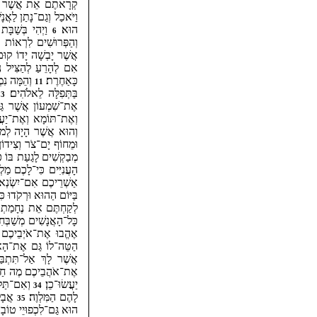
קְרָאתֶם אֵת אֲשֶׁר עָשׂ
וַיֹּאכַל וְגַם־נָתַן לַאֲ
הוּא׃
וַיְהִי בְּשַׁבָּ
6
וְהַפְּרוּשִׁים לִרְאוֹת א
אֲשֶׁר יָבְשָׁה יָדוֹ קוּם ו
אִם לְהָרֵעַ לְהַצִּיל נ
כָּאַחֶרֶת׃
וְהֵמָּה נִמְ
11
בַּתְּפִלָּה לֵאלֹהִים׃
13
אֶת־שִׁמְעוֹן אֲשֶׁר גַּם
וְאֶת־תּוֹמָא וְאֶת־יַעֲק
וְהוּא אֲשֶׁר הָיָה לְמו
וּמֵחוֹף יָם־צֹר וְצִידוֹן
מְבַקְשִׁים לָגַעַת בּוֹ כ
הָעֲנִיִּים כִּי־לָכֶם מַ
אַשְׁרֵיכֶם אִם־יִשְׂנְאו
בַּיּוֹם הַהוּא וּרְקֹדוּ כּ
לְקַחְתֶּם אֵת נֶחָמַתְ
כָּל־הָאֲנָשִׁים מְשַׁבְּח
אֶהֱבוּ אֶת־אֹיְבֵיכֶם 
הַטֵּה־לוֹ גַּם אֶת־הָאַח
אֲשֶׁר לָךְ אַל־תִּתְבּ
אֶת־אֹהֲבֵיכֶם מֶה חַסְ
יַעֲשׂוּ־כֵן׃
וְאִם־תַּלְ
34
לָהֶם הַמִּלְוֶה׃
אֲבָל 
35
הוּא גַּם־לִכְפוּיֵי טוֹבָ