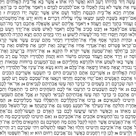
ָה דָוִד בִּהְיוֹתוֹ רָעֵב הוּא וַאֲשֶׁר הָיוּ אִתּוֹ׃
אֲשֶׁר בָּא אֶל־בֵּית הָאֱלֹהִים וַיִּק
4
נָשָׁיו אֵת אֲשֶׁר לֹא נָכוֹן לְאָכְלוֹ כִּי אִם־לַכֹּהֲנִים לְבַדָּם׃
וַיֹּאמֶר אֲלֵיהֶם כִּי בֶּן־הָאָד
5
ת אַחֶרֶת וַיָּבֹא אֶל־בֵּית הַכְּנֵסֶת וַיְלַמֵּד וְשָׁם אִישׁ אֲשֶׁר יָבְשָׁה יָדוֹ הַיְמָנִית׃
וַי
7
ִם־יִרְפָּא בַּשַּׁבָּת לְמַעַן יִמְצְאוּ עָלָיו עֲלִילֹת דְּבָרִים׃
וְהוּא יָדַע אֶת־מַחְשְׁבוֹתָם
8
ַעֲמוֹד בַּתָּוֶךְ וַיָּקָם וַיַּעֲמֹד׃
וַיֹּאמֶר אֲלֵיהֶם יֵשׁוּעַ אֶשְׁאֲלָה אֶתְכֶם דָּבָר מַה־הַנָּכוֹ
9
ֶפֶשׁ אִם־לְאַבֵּד׃
וַיַּבֵּט סָבִיב אֶל־כֻּלָּם וַיֹּאמֶר לָאִישׁ פְּשֹׁט אֶת־יָדֶךָ וַיַּעַשׂ כֵּן 
10
לְאוּ חֵמָה וַיִּוָּסְדוּ יַחַד מַה־לַּעֲשׂוֹת לְיֵשׁוּעַ׃
וַיְהִי בַּיָּמִים הָהֵם וַיֵּצֵא הָהָרָה לְהִתְפַּלֵּ
12
וּבִהְיֹת הַבֹּקֶר אָסַף אֵלָיו אֶת־תַּלְמִידָיו וַיִּבְחַר מֵהֶם שְׁנֵים עָשָׂר אֲשֶׁר קָר
־קְרָאוֹ פֶּטְרוֹס וְאֶת־אַנְדְּרַי אָחִיו אֶת־יַעֲקֹב וְאֵת יוֹחָנָן אֵת פִּילִפּוֹס וְאֵת בַּר־
ֹב בֶּן־חַלְפַי וְאֶת־שִׁמְעוֹן אֲשֶׁר יִקָּרֵא לוֹ הַקַּנָּא׃
אֶת־יְהוּדָה בֶּן־יַעֲקֹב וְאֶת־י
16
ֹסֵר׃
וַיֵּרֶד אִתָּם וַיַּעֲמֹד בִּמְקוֹם מִישׁוֹר הוּא וַהֲמוֹן תַּלְמִידָיו וּקְהַל עַם רָב מִכָּ
17
 אֲשֶׁר בָּאוּ לִשְׁמֹעַ אֹתוֹ וּלְהֵרָפֵא מֵחָלְיֵיהֶם׃
וְגַם־הַמְעֻנִּים בְּרוּחוֹת טְמֵאוֹת וַיֵּר
18
ִּי גְבוּרָה יָצְאָה מֵאִתּוֹ וְרָפְאָה אֶת־כֻּלָּם׃
וְהוּא נָשָׂא אֶת־עֵינָיו אֶל־תַּלְמִידָיו וַיּ
20
לְכוּת הָאֱלֹהִים׃
אַשְׁרֵיכֶם אַתֶּם הָרְעֵבִים הַיּוֹם כִּי תִשְׂבָּעוּ אַשְׁרֵיכֶם הַבֹּכִים הַי
21
ּ אֶתְכֶם הָאֲנָשִׁים וְאִם־יְנַדּוּ אֶתְכֶם וְחֵרְפוּ וִינָאֲצוּ אֶת־שִׁמְכֶם כְּשֵׁם רָע לְמַעַן 
ִי הִנֵּה שְׂכַרְכֶם רַב בַּשָּׁמַיִם כִּי־כַדָּבָר הַזֶּה עָשׂוּ אֲבֹתֵיהֶם לַנְּבִיאִים׃
אַךְ־אוֹי לָכֶם 
24
כֶם׃
אוֹי לָכֶם הַשְׂבֵעִים כִּי תִרְעָבוּ אוֹי לָכֶם הַשּׂחֲקִים הַיּוֹם כִּי תִתְאַבְּלוּ וְתִבְכ
25
ִים אֶתְכֶם כִּי כַּדָּבָר הַזֶּה עָשׂוּ אֲבוֹתֵיהֶם לִנְבִיאֵי הַשָּׁקֶר׃
אֲבָל אַתֶּם הַשֹּׁמְעִי
27
הֵיטִיבוּ לְשׂנְאֵיכֶם׃
בָּרֲכוּ אֶת־מְקַלֲלֵיכֶם וְהִתְפַּלֲלוּ בְּעַד מַכְלִימֵיכֶם׃
הַמַּכ
29
28
ֶרֶת וְהַלּקֵחַ אֶת־מְעִילְךָ אַל־תִּמְנַע מִמֶּנּוּ גַּם אֶת־כֻּתָּנְתֶּךָ׃
וְכָל־הַשֹּׁאֵל מִמְּך
30
ַע מֵאִתּוֹ׃
וְכַאֲשֶׁר תִּרְצוּ שֶׁיַּעֲשׂוּ לָכֶם בְּנֵי הָאָדָם כֵּן תַּעֲשׂוּ־לָהֶם גַּם־אַת
31
דְּכֶם כִּי גַם־הַחַטָּאִים אֹהֲבִים אֶת־אֹהֲבֵיהֶם׃
וְאִם תֵּיטִיבוּ לְמֵטִיבֵיכֶם מֶה חַסְ
33
ווּ אֶת־הָאֲנָשִׁים אֲשֶׁר תְּקַוּוּ לְקַבֵּל מֵהֶם מֶה חַסְדְּכֶם גַּם הַחַטָּאִים מַלְוִים אֶת־הַח
אֶהֱבוּ אֶת־אֹיְבֵיכֶם וְהֵיטִיבוּ וְהַלְווּ וְאַל תְּצַפּוּ לְתַשְׁלוּם וִיהִי שְׂכַרְכֶם רַב וִהְיִיתֶם 
ה וְלָרָעִים׃
לָכֵן הֱיוּ רַחֲמָנִים כַּאֲשֶׁר גַּם־אֲבִיכֶם רַחוּם הוּא׃
וְאַל־תִּשְׁפְּטוּ וְלֹא 
37
36