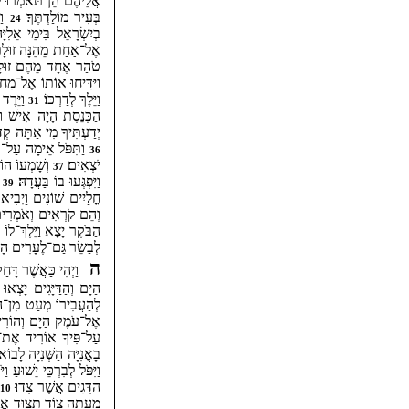
אֲלֵיהֶם הֵן תֹּאמְרוּ לִ
בְּעִיר מוֹלַדְתֶּךָ׃
וַי
24
בְיִשְׂרָאֵל בִּימֵי אֵלִי
אֶל־אַחַת מֵהֵנָּה זוּלָת
טֹהַר אֶחָד מֵהֶם זוּלָתִ
וַיַּדִּיחוּ אוֹתוֹ אֶל־מִ
וַיֵּלֶךְ לְדַרְכּוֹ׃
וַיֵּרֶד
31
הַכְּנֵסֶת הָיָה אִישׁ וּ
יְדַעְתִּיךָ מִי אַתָּה קְ
וַתִּפֹּל אֵימָה עַל־כֻּ
36
יֹצְאִים׃
וְשָׁמְעוֹ הוֹ
37
וַיִּפְגְּעוּ בוֹ בַּעֲדָהּ׃
ו
39
חֳלָיִים שׁוֹנִים וַיְבִי
וְהֵם קֹרְאִים וְאֹמְרִים 
הַבֹּקֶר יָצָא וַיֵּלֶךְ־לו
לְבַשֵׂר גַּם־לֶעָרִים הָ
ה
וַיְהִי כַּאֲשֶׁר דָּחַ
הַיָּם וְהַדַּיָּגִים יָצְ
לְהַעֲבִירוֹ מְעַט מִן־הַיּ
אֶל־עֹמֶק הַיָּם וְהוֹרִ
עַל־פִּיךָ אוֹרִיד אֶת־
בָאֳנִיָּה הַשְּׁנִיָה לָבוֹ
וַיִּפֹּל לְבִרְכֵּי יֵשׁוּ
הַדָּגִים אֲשֶׁר צָדוּ׃
10
מֵעַתָּה צוֹד תָּצוּד אֲנ