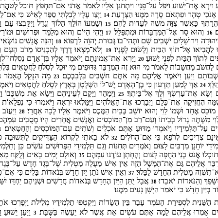
עַ וַיַּרְא אֶת־יֵשׁוּעַ וַיִּפֹּל עַל־פָּנָיו וַיִּתְחַנֵּן אֵלָיו לֵאמֹר אֲדֹנִי אִם־תַּחְפֹּץ תּוּכַל לְטַהֲרֵנ
ֵץ אָנֹכִי טְהָר וּפִתְאֹם סָרָה מִמֶּנּוּ הַצָּרָעַת׃
וַיְצַו עָלָיו לְבִלְתִּי סַפֵּר לְאִישׁ כִּי אִם־ל
14
ָהֳרָתְךָ כַּאֲשֶׁר צִוָּה משֶׁה לְעֵדוּת לָהֶם׃
וְשָׁמְעוֹ הוֹלֵךְ הָלוֹךְ וְגָדֵל וַיִּקָּבְצוּ עַם 
15
ם׃
וְהוּא סָר אֶל־הַמִּדְבָּרוֹת וּמִתְפַּלֵּל׃
וַיְהִי הַיּוֹם וְהוּא מְלַמֵּד וּפְרוּשִׁים וּמוֹרֵ
17
16
מִיהוּדָה וִירוּשָׁלָיִם ישְׁבִים שָׁם וַתְּהִי־בוֹ גְּבוּרַת יְהוָֹה לִרְפּוֹא׃
וְהִנֵּה אֲנָשִׁים נוֹשְׂאִ
18
 לַהֲבִיאוֹ אֶל־תּוֹךְ הַבַּיִת וְלָשׂוּם לְפָנָיו׃
וְלֹא־מָצְאוּ דֶרֶךְ לְהַכְנִיסוֹ מֵרֹב הָעָם וַיַּעֲל
19
ים לְתוֹךְ הַבַּיִת לִפְנֵי יֵשׁוּעַ׃
וַיַּרְא אֶת־אֱמוּנָתָם וַיֹּאמֶר אֵלָיו בֶּן־אָדָם נִסְלְחוּ־לְך
20
ים לַחֲשֹׁב מַחֲשָׁבוֹת לֵאמֹר מִי הוּא זֶה הַמְדַבֵּר גִּדּוּפִים מִי יוּכַל לִסְלֹחַ לַחֲטָאִים בִּלְתּ
ְשְׁבוֹתָם וַיַּעַן וַיֹּאמֶר אֲלֵיהֶם מָה אַתֶּם חשְׁבִים בִּלְבַבְכֶם׃
מָה הַנָּקֵל הֶאָמֹר נִס
23
ֵּךְ׃
אַךְ לְמַעַן תֵּדְעוּן כִּי בֶן־הָאָדָם יֶשׁ־לוֹ הַשָּׁלְטָן בָּאָרֶץ לִסְלֹחַ לַחֲטָאִים וַיֹּ
24
 וְשָׂא אֶת־עַרְשְׂךָ וְלֵךְ אֶל־בֵּיתֶךָ׃
וַיְמַהֵר וַיָּקָם לְעֵינֵיהֶם וַיִּשָׂא אֵת מִשְׁכָּבוֹ וַיֵּ
25
מָּה הֶחֱזִיקָה אֶת־כֻּלָּם וַיְבָרֲכוּ אֶת־הָאֱלֹהִים וַיִּמָּלְאוּ יִרְאָה וַיֹּאמְרוּ כִּי נִפְלָאוֹת ר
ְא מוֹכֵס אֶחָד וּשְׁמוֹ לֵוִי וְהוּא יוֹשֵׁב בְּבֵית הַמֶּכֶס וַיֹּאמֶר אֵלָיו לְכָה אַחֲרָי׃
וַיַּעֲזֹב 
28
לֵוִי מִשְׁתֶּה גָדוֹל בְּבֵיתוֹ וְעַם־רַב מִן־הַמּוֹכְסִים וַאֲנָשִׁים אֲחֵרִים הָיוּ מְסֻבִּים עִמָּהֶם
ִׁים עַל־תַּלְמִידָיו וַיֹּאמְרוּ מַדּוּעַ אַתֶּם אֹכְלִים וְשֹׁתִים עִם־הַמּוֹכְסִים וְהַחַטָּאִים׃
1
ֵינָם צְרִיכִים לְרֹפֵא כִּי אִם־הַחֹלִים׃
לֹא בָאתִי לִקְרוֹא הַצַּדִּיקִים לַתְּשׁוּבָה כ
32
ְמִידֵי יוֹחָנָן מַרְבִּים לָצוּם וְאֹמְרִים תְּחִנּוֹת וְגַם תַּלְמִידֵי הַפְּרוּשִׁים עֹשִׂים כֵּן וְתַלְמִ
כְלוּ אֲנֹס בְּנֵי הַחֻפָּה לָצוּם וְהֶחָתָן עוֹדֶנּוּ עִמָּהֶם׃
וְאוּלָם יָמִים בָּאִים וְלֻקַּח מֵאִ
35
דַבֵּר אֲלֵיהֶם גַּם אֶת־הַמָּשָׁל הַזֶּה אֵין אִישׁ מַעֲלֶה מַטְלִית שֶׁל־בֶּגֶד חָדָשׁ עַל־בֶּגֶד בּ
ֹא־תִשְׁוֶה מַטְלִית הֶחָדָשׁ לַבָּלוּי׃
וְאֵין אִישׁ נֹתֵן יַיִן חָדָשׁ בְּנֹאדוֹת בָּלִים כִּי אִם־כֵּן 
37
ָׁפֵךְ וְהַנֹּאדוֹת יֹאבֵדוּ׃
אֲבָל יֻתַּן הַיַּיִן הֶחָדָשׁ בְּנֹאדוֹת חֲדָשִׁים וּשְׁנֵיהֶם יַחְדָּו יִשָּׁ
38
ֹד בְּיַיִן חָדָשׁ כִּי יֹאמַר הַיָּשָׁן נָעִים מִמֶּנּוּ׃
ת הַשֵּׁנִית לִסְפִירַת הָעֹמֶר עָבַר בֵּין הַשָׂדוֹת וַיִּקְטְפוּ תַלְמִידָיו מְלִילֹת וַיְפָרְכוּ אֹתָן
שִׁים אָמְרוּ אֲלֵיהֶם לָמָה אַתֶּם עֹשִׂים אֵת אֲשֶׁר לֹא יֵעָשֶׂה בַּשַּׁבָּת׃
וַיַּעַן יֵשׁוּעַ
3