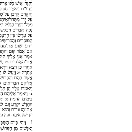
וְהִנֵּה־אִישׁ כֻּלּוֹ צָרוּ
וַיִּגַּע־בּוֹ וַיֹּאמֶר חָפ
וְהַקְרֵב קָרְבָּן עַל־ט
עַל־יָדוֹ מִתַּחֲלוּאֵיהֶ
מִכָּל־כְּפָרֵי הַגָּלִיל וּ
נְכֵה אֵבָרִים וַיְבַקְשׁוּ
עַל־עַרְשׂוֹ בֵּין הָרְעָפִ
הַסּוֹפְרִים וְהַפְּרוּשִׁ
וַיֵּדַע יֵשׁוּעַ אֶת־מַח
אִם־אָמֹר קוּם וְהִתְהַל
אֹמֵר אֲנִי אֵלֶיךָ קוּם
אֶת־הָאֱלֹהִים׃
וְשַׁ
26
אַחֲרֵי כֵן וַיֵּצֵא וַיַּר
אַחֲרָיו׃
וַיַּעַשׂ־לוֹ 
29
אֲשֶׁר בָּהֶם וְהַפְּרוּש
אֲלֵיהֶם הַבְּרִיאִים א
וַיֹּאמְרוּ אֵלָיו הֵן תַּל
וַיֹּאמֶר אֲלֵיהֶם הֲתוּ
34
בַּיָּמִים הָהֵמָּה׃
וַיְ
36
הֶחָדָשׁ יִקָּרֵעַ וְגַם ל
אֶת־הַנֹּאדוֹת וְהוּא יִשּ
יַיִן יָשָׁן אֵינֶנּוּ חָפֵץ עו
ו
וַיְהִי בָּיוֹם הַשַּׁבָּ
וַאֲנָשִׁים מִן־הַפְּרוּ