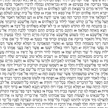
28
ָּךְ (בְּרוּכָה אַתְּ בַּנָּשִׁים)׃
וְהִיא (בִּרְאוֹתָהּ) נִבְהֲלָה לִדְבָרוֹ וַתֹּאמֶר בְּלִבָּהּ מ
29
 אַל־תִּירְאִי מִרְיָם כִּי־מָצָאתְ חֵן לִפְנֵי הָאֱלֹהִים׃
וְהִנָּךְ הָרָה וְיֹלַדְתְּ בֵּן וְקָרָאתְ אֶת־
31
ֹן יִקָּרֵא וַיהוָֹה אֱלֹהִים יִתֶּן־לוֹ אֶת־כִּסֵּא דָּוִד אָבִיו׃
וּמָלַךְ עַל־בֵּית יַעֲקֹב לְעוֹלָם וָעֶד
33
מַּלְאָךְ אֵיךְ יִהְיֶה הַדָּבָר הַזֶּה וַאֲנִי אֵינֶנִּי יֹדַעַת אִישׁ׃
וַיַּעַן הַמַּלְאָךְ וַיֹּאמֶר אֵלֶ
35
 תָּצֵל עָלָיּךְ עַל־כֵּן קָדוֹשׁ יֵאָמֵר לַיִּלוֹד בֶּן־הָאֱלֹהִים׃
וְהִנֵּה אֱלִישֶׁבַע קְרוֹבָתֵךְ אֲש
36
 בְּזִקְנָתָהּ וְזֶה לָּהּ הַחֹדֶשׁ הַשִּׁשִּׁי׃
כִּי לֹא־יִפָּלֵא מֵאֱלֹהִים כָּל־דָּבָר׃
וַתֹּאמֶר 
38
37
ָ וַיֵּצֵא מֵאִתָּהּ הַמַּלְאָךְ׃
וַתָּקָם מִרְיָם בַּיָּמִים הָהֵם וַתְּמַהֵר לָלֶכֶת הָהָרָה אֶל־ע
39
ְ אֶת־אֱלִישָׁבַע׃
וַיְהִי כִּשְׁמֹעַ אֱלִישֶׁבַע אֶת־בִּרְכַּת מִרְיָם וַיִּרְקַד הַיֶּלֶד בְּמֵעֶיהָ וַת
41
קוֹל גָּדוֹל וַתֹּאמַר בְּרוּכָה אַתְּ בַּנָּשִׁים וּבָרוּךְ פְּרִי בִטְנֵךְ׃
וּמַה־לִּי כִּי־אֵם אֲדֹנִי ב
43
ְהִנֵּה רָקַד בְּשִׂמְחָה הַיֶּלֶד בְּמֵעָי׃
וְאַשְׁרֵי הַמַּאֲמִינָה כִּי הִמָּלֵא יִמָּלֵא אֲשֶׁר דֻּבּ
45
ה נַפְשִׁי אֶת־יְהוָֹה׃
וַתָּגֶל רוּחִי בֵּאלֹהֵי יִשְׁעִי׃
אֲשֶׁר רָאָה בָּעֳנִי אֲמָתוֹ כִּי הִנֵּ
48
47
ֹלוֹת עָשָׂה לִי שַׁדָּי וְקָדוֹשׁ שְׁמוֹ׃
וְחַסְדּוֹ לְדוֹר דּוֹרִים עַל יְרֵאָיו׃
גְּבוּרוֹת עָשָׂה
51
50
ס נְדִיבִים מִכִּסְאוֹתָם וַיָּרֶם שְׁפָלִים׃
רְעֵבִים מִלֵּא־טוֹב וַעֲשִׁירִים שִׁלַּח רֵיקָ
53
מָיו׃
כַּאֲשֶׁר דִּבֶּר אֶל־אֲבוֹתֵינוּ לְאַבְרָהָם וּלְזַרְעוֹ עַד־עוֹלָם׃
וַתֵּשֶׁב מִרְיָם עִמּ
56
55
מְלְאוּ יְמֵי אֱלִישֶׁבַע לָלֶדֶת וַתֵּלֶד בֵּן׃
וַיִּשְׁמְעוּ שְׁכֵנֶיהָ וּקְרוֹבֶיהָ כִּי־הִגְדִּיל יְהוָֹה אֶת־ח
58
הַשְּׁמִינִי וַיָּבֹאוּ לָמוּל אֶת־הַיָּלֶד וַיִּקְרְאוּ אֶת־שְׁמוֹ זְכַרְיָה עַל־שֵׁם אָבִיו׃
וַתַּעַן אִמּוֹ 
60
אֵלֶיהָ אֵין־אִישׁ בְּמִשְׁפַּחְתֵּךְ אֲשֶׁר שְׁמוֹ כַּשֵּׁם הַזֶּה׃
וַיִּרְמְזוּ אֶל־אָבִיו לָדַעַת מָה הַ
62
ֹב עָלָיו לֵאמֹר יוֹחָנָן שְׁמוֹ וַיִּתְמְהוּ כֻּלָּם׃
וַיִּפָּתַח פִּיו וּלְשׁוֹנוֹ פִּתְאֹם וַיְדַבֵּר וַיְבָרֶךְ
64
ם וַיְסֻפַּר כָּל־הַדְּבָרִים הָאֵלֶּה בְּכָל־הָרֵי יְהוּדָה׃
וַיָּשִׂימוּ כָל־הַשֹּׁמְעִים אֶל־ל
66
־יְהוָֹה הָיְתָה עִמּוֹ׃
וַיִּמָּלֵא זְכַרְיָה אָבִיו רוּחַ הַקֹּדֶשׁ וַיִּנָּבֵא לֵאמֹר׃
בָּרוּךְ יְהוָֹה אֱל
68
67
ְּדוּת׃
וַיַּצְמַח לָנוּ קֶרֶן יְשׁוּעָה בְּבֵית דָּוִד עַבְדּוֹ׃
כַּאֲשֶׁר דִּבֶּר בְּפִי־נְבִיאָיו הַקְּדו
70
69
ַּד כָּל־שׂנְאֵינוּ׃
לַעֲשׂוֹת חֶסֶד עִם־אֲבוֹתֵינוּ וְלִזְכֹּר אֶת־בְּרִית קָדְשׁוֹ׃
אֶת־הַשְּׁ
73
72
הַצִּילֵנוּ מִיַּד אֹיְבֵינוּ וּלְתִתֵּנוּ לְעָבְדוֹ בְּלִי־פָחַד׃
בְּתָמִים וּבִצְדָקָה לְפָנָיו כָּל־יְמֵי חַיּ
75
 כִּי לִפְנֵי יְהוָֹה תֵּלֵךְ לְפַנּוֹת אֶת־דְּרָכָיו׃
וּלְהוֹרוֹת דֶּרֶךְ הַיְשׁוּעָה לְעַמּוֹ בִּסְלִיחַת 
77