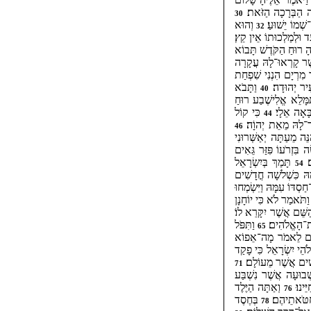
ָה הַבְּרָכָה הַזֹּאת׃
30
שְׁמוֹ יֵשׁוּעַ׃
וְהוּא
32
 וּלְמַלְכוּתוֹ אֵין קֵץ׃
יהָ רוּחַ הַקֹּדֶשׁ תָּבוֹא
ֶׁר קָרְאוּ־לָהּ עֲקָרָה
מִרְיָם הִנְנִי שִׁפְחַת
ִיר יְהוּדָה׃
וַתָּבֹא
40
ִּמָּלֵא אֱלִישֶׁבַע רוּחַ
ָּאָה אֵלָי׃
כִּי קוֹל
44
ַר־לָהּ מֵאֵת יְהוָֹה׃
46
ה מֵעַתָּה יְאַשְּׁרוּנִי
 בִּזְרֹעוֹ פִּזַּר גֵּאִים
ם׃
תָּמַךְ בְּיִשְׂרָאֵל
54
ָהּ כִּשְׁלשָׁה חֳדָשִׁים
ַסְדּוֹ עִמָּהּ וַיִּשְׂמְחוּ
וַתֹּאמַר לֹא כִּי יוֹחָנָן
שֵּׁם אֲשֶׁר יִקָּרֵא לוֹ׃
 אֶת־הָאֱלֹהִים׃
וַתִּפֹּל
65
ִבָּם לֵאמֹר מָה־אֵפוֹא
ֹהֵי יִשְׂרָאֵל כִּי פָקַד
ֹשִׁים אֲשֶׁר מֵעוֹלָם׃
71
בוּעָה אֲשֶׁר נִשְׁבַּע
ֵינוּ׃
וְאַתָּה הַיֶּלֶד
76
חַטֹּאתֵיהֶם׃
בְּחֶסֶד
78