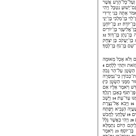
 וְעַל־כָּל־הָרָע אֲשֶׁר
־יֵשׁוּעַ נִטְבָּל וַיְהִי
אמֹר אַתָּה בְּנִי יְדִידִי
ֵוִי בֶּן־מַלְכִּי בֶּן־יַנַּי
ֶּן־יוֹדָה׃
בֶּן־יוֹחָנָן
27
ֶּן־אֱלִיעֶזֶר בֶּן־יוֹרִים
בֶּן־נָתָן בֶּן־דָּוִד׃
32
בֶּן־יַעֲקֹב בֶּן יִצְחָק
־שֵׁם בֶּן־נֹחַ בֶּן־לָמֶךְ׃
יוֹם וְלֹא אָכַל מְאוּמָה
זֹּאת וּתְהִי לְלָחֶם׃
4
ּ הַשָׂטָן עַל־הַר גָּבֹהַּ
־כְּבוֹדָן כִּי־נִמְסְרָה
ּר מִמֶּנִּי הַשָׂטָן כִּי)
קְדָּשׁ וַיֹּאמֶר אֵלָיו אִם
ֶן־תִּגֹּף בָּאֶבֶן רַגְלֶךָ׃
ֶּנּוּ עַד־עֵת׃
וַיָּשָׁב
14
׃
וַיָּבֹא אֶל־נְצֶרֶת
16
ַעֲיָה הַנָּבִיא וַיִּפְתַּח
ִים׃
שְׁלָחַנִי לַחֲבשׁ
19
׃
וַיְהִי כַּאֲשֶׁר גָּלַל
20
לֵיהֶם הַיּוֹם נִתְמַלֵּא
בֶּן־יוֹסֵף׃
וַיֹּאמֶר
23